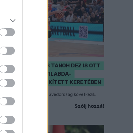
PERL, VÁRADI ÉS TANOH DEZ IS OTT
VAN A FÉRFI KOSÁRLABDA-
VÁLOGATOTT SZŰKÍTETT KERETÉBEN
sztország, Szlovénia és Svédország következik.
Szólj hozzá!