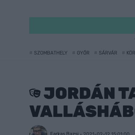
SZOMBATHELY
GYŐR
SÁRVÁR
KÖ
JORDÁN TA
VALLÁSHÁB
Farkas Bazsi
2021-02-12 15:01:00