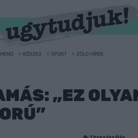
RMEND
KŐSZEG
SPORT
ZÖLD HÍREK
MÁS: „EZ OLYAN
ORÚ”
1 hozzászólás