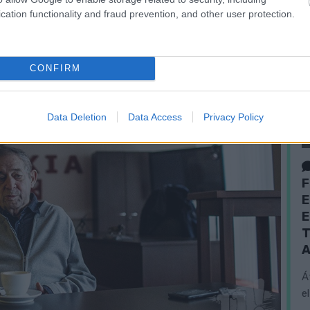
cation functionality and fraud prevention, and other user protection.
CONFIRM
Data Deletion
Data Access
Privacy Policy
F
E
E
T
A
Á
e