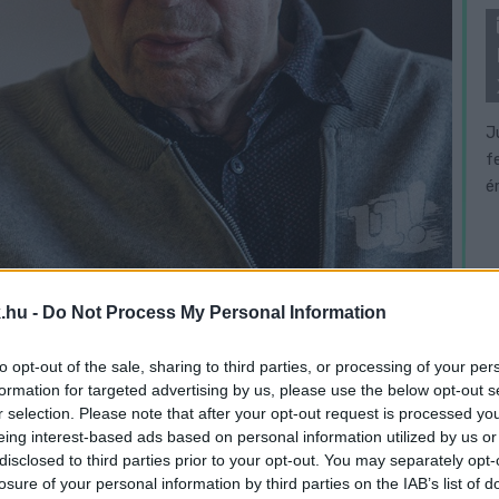
J
f
é
.hu -
Do Not Process My Personal Information
to opt-out of the sale, sharing to third parties, or processing of your per
formation for targeted advertising by us, please use the below opt-out s
r selection. Please note that after your opt-out request is processed y
eing interest-based ads based on personal information utilized by us or
disclosed to third parties prior to your opt-out. You may separately opt-
akkor mondták nekem az igazgató barátaim,
losure of your personal information by third parties on the IAB’s list of