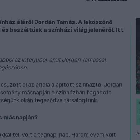
ínház éléről Jordán Tamás. A leköszönő
s beszéltünk a színházi világ jelenéről. Itt
bból az interjúból, amit Jordán Tamással
s egészében.
csúzott el az általa alapított színháztól Jordán
esemény másnapján a színházban fogadott
etségünk okán tegeződve társalogtunk.
és másnapján?
A
kal teli volt a tegnapi nap. Három évem volt