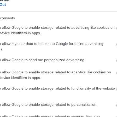
Out
áshoz, az is egy érdekes szál. Amikor átadták a
lt itt egy színháztörténeti kiállítás, én magam
consents
ban a Sportházban, az egyetemi színtársulat
pitány című darabban. Én ezt teljesen
o allow Google to enable storage related to advertising like cookies on
evice identifiers in apps.
zottam, hanem felléptem az MMIK-ban is.
nki Zsuzsáék meghívásának eleget téve
o allow my user data to be sent to Google for online advertising
s.
to allow Google to send me personalized advertising.
ogy te is mondtad - a Savaria Karnevált a város
ben itt voltam, vagy rendeztem, vagy játszottam
o allow Google to enable storage related to analytics like cookies on
hogy három hetet én minden nyáron itt voltam.
evice identifiers in apps.
átkoztam. Megtapasztaltam, hogy mennyire
É
l azonban lekötött a Nemzeti, ott voltam
o allow Google to enable storage related to functionality of the website
kori párommal, Papp Krisztával, hogy
 Mindig vágytam arra, hogy legyen egy olyan hely,
o allow Google to enable storage related to personalization.
szele volt az ötletnek.
o allow Google to enable storage related to security, including