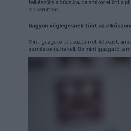
felkészülni a búcsúra, de amikor eljött a p
alá kerültem.
Nagyon véglegesnek tűnt az elköszön
Mint igazgató búcsúztam el. A lakást, amit
és máskor is, ha kell. De mint igazgató, a