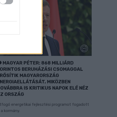
MAGYAR PÉTER: 868 MILLIÁRD
ORINTOS BERUHÁZÁSI CSOMAGGAL
RŐSÍTIK MAGYARORSZÁG
NERGIAELLÁTÁSÁT, MIKÖZBEN
OVÁBBRA IS KRITIKUS NAPOK ELÉ NÉZ
Z ORSZÁG
tfogó energetikai fejlesztési programot fogadott
l a kormány.