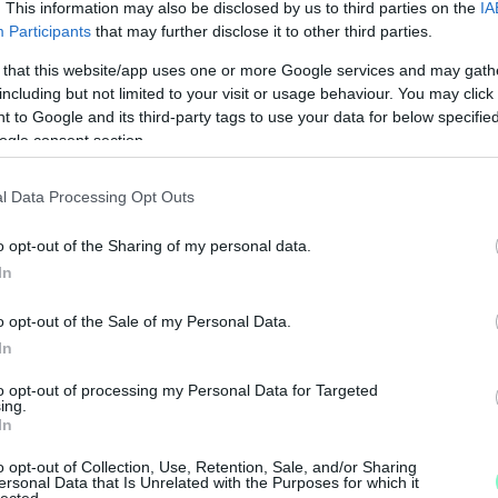
ha most 78 évesen 5 évre megpályázom az
. This information may also be disclosed by us to third parties on the
IA
Participants
that may further disclose it to other third parties.
azán nevetséges lennék igazgatónak. 13 év;
n mögöttem. Én azt hiszem, minden megtörtént,
 that this website/app uses one or more Google services and may gath
Ideje, hogy ezt a feladatot más csinálja.
including but not limited to your visit or usage behaviour. You may click 
 to Google and its third-party tags to use your data for below specifi
ogle consent section.
tok, amik a színházi világban elkezdődtek
erévé tette azt?
l Data Processing Opt Outs
N
F
 volna ezek a szélsőséges események, ha én nem
o opt-out of the Sharing of my personal data.
m pályázok. Így azt tudom mondani, hogy jól
In
A
, én már akkor eldöntöttem, hogy befejezem. Az
s
o opt-out of the Sale of my Personal Data.
a
In
l az évtől kezdve - kisebb megszakítással,
to opt-out of processing my Personal Data for Targeted
ing.
vezetted a karneváli felvonulást mint
In
ínházban is részt vettél, ekkor kerültél
ett aztán ebből egy kőszínház?
o opt-out of Collection, Use, Retention, Sale, and/or Sharing
ersonal Data that Is Unrelated with the Purposes for which it
lected.