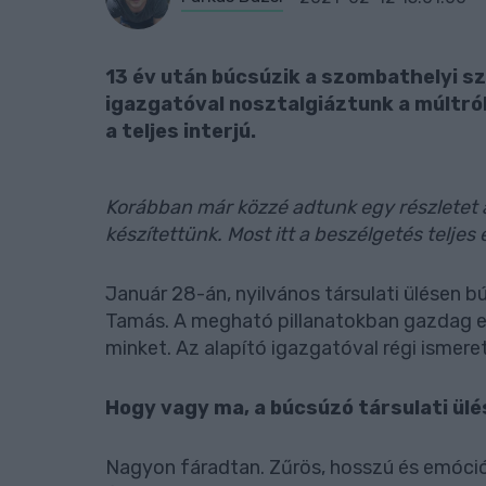
13 év után búcsúzik a szombathelyi sz
igazgatóval nosztalgiáztunk a múltról é
a teljes interjú.
Korábban már közzé adtunk egy részletet a
készítettünk. Most itt a beszélgetés telje
Január 28-án, nyilvános társulati ülésen bú
Tamás. A megható pillanatokban gazdag 
minket. Az alapító igazgatóval régi ismer
Hogy vagy ma, a búcsúzó társulati ül
Nagyon fáradtan. Zűrös, hosszú és emóciók