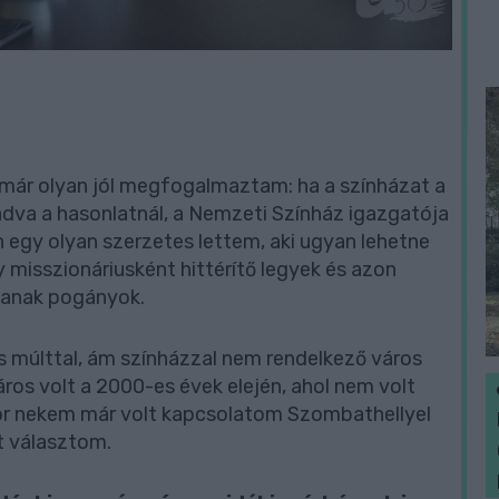
már olyan jól megfogalmaztam: ha a színházat a
va a hasonlatnál, a Nemzeti Színház igazgatója
n egy olyan szerzetes lettem, aki ugyan lehetne
 misszionáriusként hittérítő legyek és azon
janak pogányok.
 múlttal, ám színházzal nem rendelkező város
ros volt a 2000-es évek elején, ahol nem volt
kor nekem már volt kapcsolatom Szombathellyel
t választom.