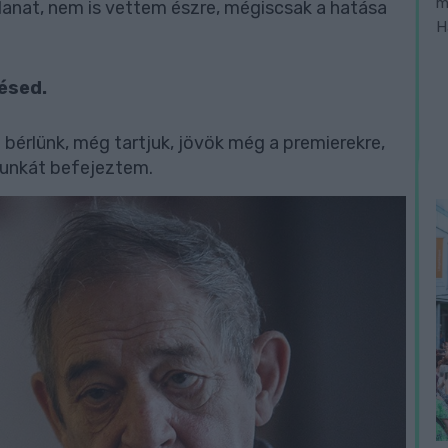
m
illanat, nem is vettem észre, mégiscsak a hatása
H
ésed.
 bérlünk, még tartjuk, jövök még a premierekre,
 munkát befejeztem.