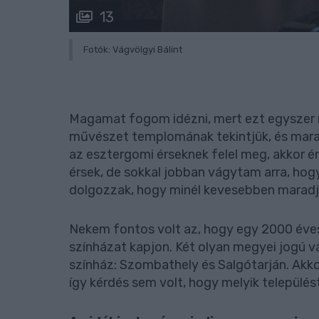
13
Fotók: Vágvölgyi Bálint
Magamat fogom idézni, mert ezt egyszer 
művészet templomának tekintjük, és marad
az esztergomi érseknek felel meg, akkor é
érsek, de sokkal jobban vágytam arra, hogy
dolgozzak, hogy minél kevesebben marad
Nekem fontos volt az, hogy egy 2000 éves
színházat kapjon. Két olyan megyei jogú vá
színház: Szombathely és Salgótarján. Ak
így kérdés sem volt, hogy melyik település