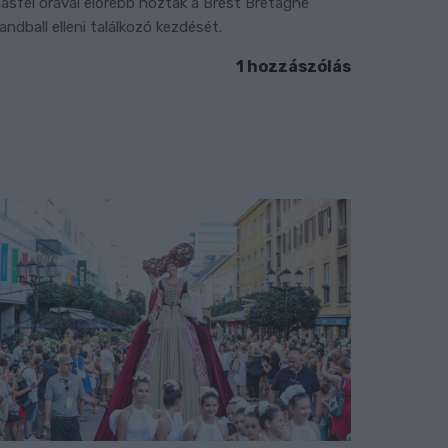
ásfél órával előrébb hozták a Brest Bretagne
andball elleni találkozó kezdését.
1 hozzászólás