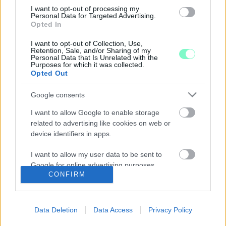
Július 19-én jön az URBAn pARTy – Belvárosi UtcaFeszt.
I want to opt-out of processing my
Personal Data for Targeted Advertising.
AUGUSZTUSI IDŐUTAZÁSRA HÍV A SAVARIA
Opted In
TÖRTÉNELMI KARNEVÁL
2025. június. 23. 14:05
I want to opt-out of Collection, Use,
Retention, Sale, and/or Sharing of my
Különleges helyet foglal el a magyar fesztiválkultúrában és a
Personal Data that Is Unrelated with the
szombathelyiek szívében is a Savaria Történelmi Karnevál,
Purposes for which it was collected.
amely idén XXIV. alkalommal várja az érdeklődőket.
Opted Out
HATODIK ALKALOMMAL IS ÉREZD
Google consents
SZOMBATHELYT!
2025. május. 15. 18:00
I want to allow Google to enable storage
Május 23. és szeptember 20. között 39 helyszínen több, mint
related to advertising like cookies on web or
110 program vár!
device identifiers in apps.
VENDÉGSZOBÁK KIADÁSÁVAL BŐVÜL A
I want to allow my user data to be sent to
SZOMBATHELYI WEÖRES SÁNDOR SZÍNHÁZ
TEVÉKENYSÉGI KÖRE
Google for online advertising purposes.
CONFIRM
2025. február. 20. 09:44
I want to allow Google to send me
Egy kormányzati finanszírozási változás miatt több mint 100
personalized advertising.
millió forinttal kell növelnie az önkormányzatnak az intézmény
Data Deletion
Data Access
Privacy Policy
támogatását.
I want to allow Google to enable storage
ITT VANNAK A GYŐRI MAGYAR KULTÚRA HÉT