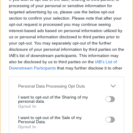
PROGRAMJAIBÓL? 1. RÉSZ
processing of your personal or sensitive information for
targeted advertising by us, please use the below opt-out
2026. július. 08. 15:19
section to confirm your selection. Please note that after your
A közművelődés nem önálló szakpolitikai fejezetként jelenik
opt-out request is processed you may continue seeing
meg a TISZA programjaiban, mégis több fontos területen
felbukkan: a kultúra, az önkormányzatiság, a civil társadalom, a
interest-based ads based on personal information utilized by
vidékfejlesztés és a helyi közösségi élet metszéspontjában.
us or personal information disclosed to third parties prior to
your opt-out. You may separately opt-out of the further
TÖBB PÉNZ JUT IDÉN A KULTÚRÁRA A GYŐRI
disclosure of your personal information by third parties on the
KÖLTSÉGVETÉSBEN
IAB’s list of downstream participants. This information may
2026. március. 11. 16:24
also be disclosed by us to third parties on the
IAB’s List of
Pintér Bence szerint a 2026-os büdzsé jelentős többletforrást
Downstream Participants
that may further disclose it to other
biztosít a város kulturális intézményeinek és programjainak.
third parties.
NYITOTT MUNKÁCSY-TÁRLATVEZETÉSSEL
Please note that this website/app uses one or more Google
VÁR OKTÓBER ELSŐ NAPJAIBAN A RÓMER
Personal Data Processing Opt Outs
MÚZEUM
services and may gather and store information including but
not limited to your visit or usage behaviour. You may click to
I want to opt-out of the Sharing of my
2025. szeptember. 30. 12:17
personal data.
grant or deny consent to Google and its third-party tags to
Mutatjuk a többi programot is!
Opted In
use your data for below specified purposes in below Google
UTCÁRA SZABADUL A MŰVÉSZET
consent section.
I want to opt-out of the Sale of my
SZOMBATHELYEN!
Personal Data.
Opted In
2025. július. 10. 14:53