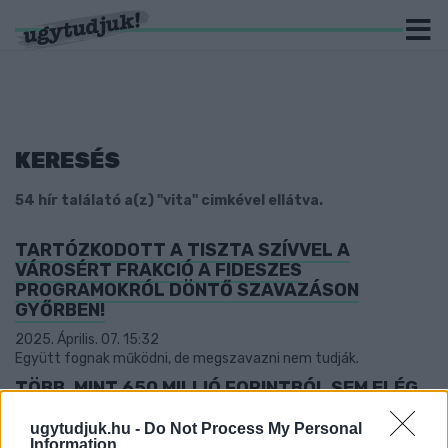
KERESÉS
54 hír találató a(z) "vita" cimkével ellátva.
TARTÓZKODOTT A TISZTA SZÍVVEL A
VÁROSÉRT FRAKCIÓ A FIDESZES
PROGRAMOKRÓL DÖNTŐ SZAVAZÁSON
GYŐRBEN!
2025. Április. 07. 15:32
Együtt fognak működni, de megszavazni nem tudják.
TÖBB, MINT 650 MILLIÓ FORINTBÓL SEM ELÉG
HATÉKONY A VÁROSRENDÉSZET GYŐR!
ugytudjuk.hu -
Do Not Process My Personal
2025. Április. 04. 07:45
Information