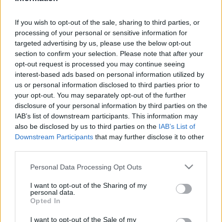
A szervezet tavaly évi beszámolóján megizzasztották Miletics
Mór, szakmai igazgatót.
If you wish to opt-out of the sale, sharing to third parties, or
TÖRVÉNYESSÉGI FELÜGYELETI ELJÁRÁST
processing of your personal or sensitive information for
INDÍTOTT A KORMÁNYHIVATAL A GYŐRI
targeted advertising by us, please use the below opt-out
ÖNKORMÁNYZAT RÁBA QUELLE
section to confirm your selection. Please note that after your
ÜZEMELTETÉSÉT ÉRINTŐ DÖNTÉSÉVEL
opt-out request is processed you may continue seeing
SZEMBEN
interest-based ads based on personal information utilized by
2025. március. 31. 07:18
us or personal information disclosed to third parties prior to
Csakis akkor lehet kiírni az üzemeltetésre indított új
your opt-out. You may separately opt-out of the further
közbeszerzési eljárást, ha a korábbi pályázat elszámolása
disclosure of your personal information by third parties on the
megtörtént.
IAB’s list of downstream participants. This information may
LESZ-E GYŐRBEN ÖNKORMÁNYZATI
also be disclosed by us to third parties on the
IAB’s List of
LAKBÉREMELÉS?
Downstream Participants
that may further disclose it to other
third parties.
2025. március. 28. 11:59
Fontos kérdés színpadi elemekkel.
Please note that this website/app uses one or more Google
Personal Data Processing Opt Outs
IGAZSÁGOT A GYŐRI GÖMBKŐRISEKNEK!
services and may gather and store information including but
not limited to your visit or usage behaviour. You may click to
I want to opt-out of the Sharing of my
2025. március. 12. 08:37
personal data.
grant or deny consent to Google and its third-party tags to
Szabad metszeni? Ha igen, mennyire? Ha nem, miért nem?
Opted In
use your data for below specified purposes in below Google
Mikor, kinek, miért a feladata? Fellángolt a metszés-vita Győr
belvárosában.
consent section.
I want to opt-out of the Sale of my