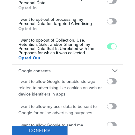
Personal Data.
NEM CSITULNAK A HULLÁMOK A GYŐRI
Opted In
FÜRDŐBEN
I want to opt-out of processing my
2025. március. 10. 08:28
Personal Data for Targeted Advertising.
Az egyik költségvetési vita során Győr polgármestere védelmi
Opted In
pénzként aposztrofálta a Rába Quelle város felé fennálló
tartozását. Kíváncsiak voltunk, vajon tudnak-e közeledni az
I want to opt-out of Collection, Use,
álláspontok.
Retention, Sale, and/or Sharing of my
Personal Data that Is Unrelated with the
TOVÁBBRA IS MOSTOHA GYEREK A SZENTIVÁNI
Purposes for which it was collected.
INFORMÁCIÓS PONT
Opted Out
2025. március. 03. 19:11
Google consents
A múlt hét csütörtöki közgyűlés kapcsán végül a konszenzus
lett a kedvenc szó, hiszen a felek kompromisszumos döntés
I want to allow Google to enable storage
hoztak egy sor kérdésben. A Győrszentiváni Lakossági
related to advertising like cookies on web or
Információs Iroda újranyitása egyelőre nincs köztük.
device identifiers in apps.
A GYŐZELEMMEL FELÉRŐ DÖNTETLENT
KÖNYVELHETETT EL TEGNAP A TISZTA
I want to allow my user data to be sent to
SZÍVVEL A VÁROSÉRT
Google for online advertising purposes.
2025. február. 28. 15:13
I want to allow Google to send me
A győri költségvetés kapcsán olyan konszenzus született,
CONFIRM
melyre minden érintett joggal lehet büszke. A józan ész és a
personalized advertising.