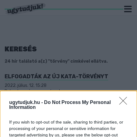
KERESÉS
24 hír találató a(z) "törvény" cimkével ellátva.
ELFOGADTÁK AZ ÚJ KATA-TÖRVÉNYT
2022. július. 12. 15:28
Rekordgyanús gyorsasággal.
REAGÁLTAK A HÁZIORVOSOK L. SIMON LÁSZLÓ
ugytudjuk.hu -
Do Not Process My Personal
KIFAKADÁSÁRA
Information
2022. Április. 22. 11:00
Szerintük senki nem hibázott, így működik most a rendszer.
If you wish to opt-out of the sale, sharing to third parties, or
processing of your personal or sensitive information for
VAS MEGYÉBEN VALAKI FELJELENTETTE AZ
targeted advertising by us, please use the below opt-out
OROSZLÁNKIRÁLYT, MERT SZERINTE A