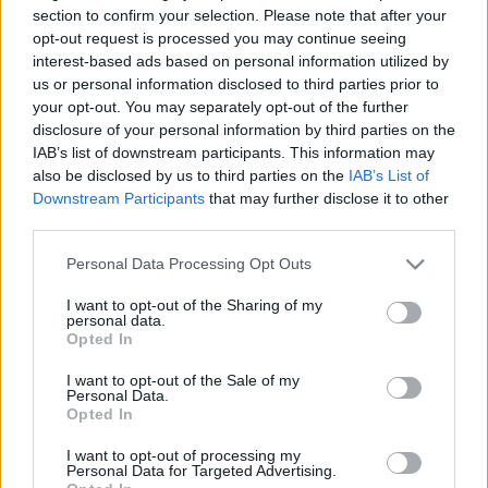
section to confirm your selection. Please note that after your
TÖRTÉNET MEGKÉRDŐJELEZI A
opt-out request is processed you may continue seeing
HAGYOMÁNYOS NEMI SZEREPEKET
interest-based ads based on personal information utilized by
2022. január. 04. 09:14
us or personal information disclosed to third parties prior to
Házmesterország.
your opt-out. You may separately opt-out of the further
JANUÁRTÓL 5 ÉV BÖRTÖN VÁRHAT AZ
disclosure of your personal information by third parties on the
ÁLLATKÍNZÓKRA
IAB’s list of downstream participants. This information may
also be disclosed by us to third parties on the
IAB’s List of
2021. november. 30. 19:00
Downstream Participants
that may further disclose it to other
Szigorítottak az állatvédelmi szabályokon.
third parties.
MEGMENEKÜLTÜNK: MÉGSEM KELL
SZAKKÉPESÍTÉS EGY LÁNGOS SÜTÉSÉHEZ
Please note that this website/app uses one or more Google
Personal Data Processing Opt Outs
services and may gather and store information including but
2021. október. 13. 09:24
not limited to your visit or usage behaviour. You may click to
I want to opt-out of the Sharing of my
Győzött a józan ész: semmi sem veszélyezteti a sajtos-tejfölös
personal data.
grant or deny consent to Google and its third-party tags to
univerzumunk békéjét.
Opted In
use your data for below specified purposes in below Google
VARGA JUDIT HAMILTONNAK: NE MAGYARÁZZ,
consent section.
INKÁBB AZ UTAT FIGYELD!
I want to opt-out of the Sale of my
Personal Data.
Opted In
2021. július. 30. 06:36
Az igazságügyi miniszter azt írta, a hétszeres világbajnok
I want to opt-out of processing my
foglalkozzon inkább a versenyzéssel, mint a melegellenessé
Personal Data for Targeted Advertising.
tett pedofiltörvénnyel.