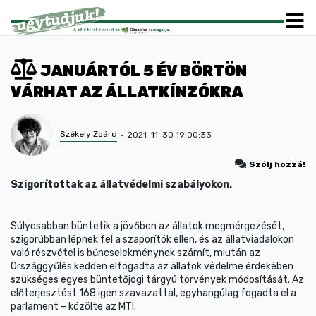
JANUÁRTÓL 5 ÉV BÖRTÖN
VÁRHAT AZ ÁLLATKÍNZÓKRA
Székely Zoárd
2021-11-30 19:00:33
Szólj hozzá!
Szigorítottak az állatvédelmi szabályokon.
Súlyosabban büntetik a jövőben az állatok megmérgezését,
szigorúbban lépnek fel a szaporítók ellen, és az állatviadalokon
való részvétel is bűncselekménynek számít, miután az
Országgyűlés kedden elfogadta az állatok védelme érdekében
szükséges egyes büntetőjogi tárgyú törvények módosítását. Az
előterjesztést 168 igen szavazattal, egyhangúlag fogadta el a
parlament – közölte az MTI.