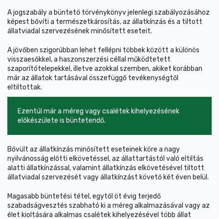
A jogszabály a büntető törvénykönyv jelenlegi szabályozásához
képest bővíti a természetkárosítás, az állatkínzás és a tiltott
állatviadal szervezésének minősített eseteit.
A jövőben szigorúbban lehet fellépni többek között a különös
visszaesőkkel, a haszonszerzési céllal működtetett
szaporítótelepekkel, illetve azokkal szemben, akiket korábban
már az állatok tartásával összefüggő tevékenységtől
eltiltottak.
Ezentúl már a méreg vagy csalétek kihelyezésének
előkészülete is büntetendő.
Bővült az állatkínzás minősített eseteinek köre a nagy
nyilvánosság előtti elkövetéssel, az állattartástól való eltiltás
alatti állatkínzással, valamint állatkínzás elkövetésével tiltott
állatviadal szervezését vagy állatkínzást követő két éven belül.
Magasabb büntetési tétel, egytől öt évig terjedő
szabadságvesztés szabható ki a méreg alkalmazásával vagy az
élet kioltására alkalmas csalétek kihelyezésével több állat