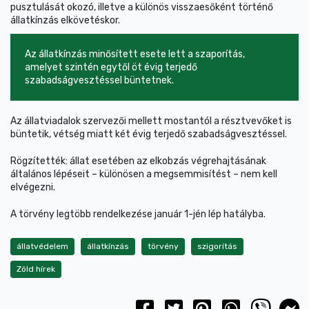
pusztulását okozó, illetve a különös visszaesőként történő
állatkínzás elkövetéskor.
Az állatkínzás minősített esete lett a szaporítás,
amelyet szintén egytől öt évig terjedő
szabadságvesztéssel büntetnek.
Az állatviadalok szervezői mellett mostantól a résztvevőket is
büntetik, vétség miatt két évig terjedő szabadságvesztéssel.
Rögzítették: állat esetében az elkobzás végrehajtásának
általános lépéseit – különösen a megsemmisítést – nem kell
elvégezni.
A törvény legtöbb rendelkezése január 1-jén lép hatályba.
állatvédelem
állatkínzás
törvény
szigorítás
Zöld hírek