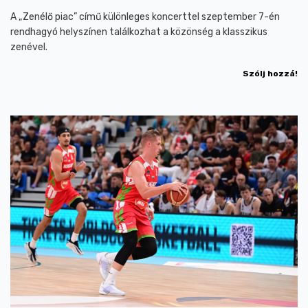
A „Zenélő piac” című különleges koncerttel szeptember 7-én
rendhagyó helyszínen találkozhat a közönség a klasszikus
zenével.
Szólj hozzá!