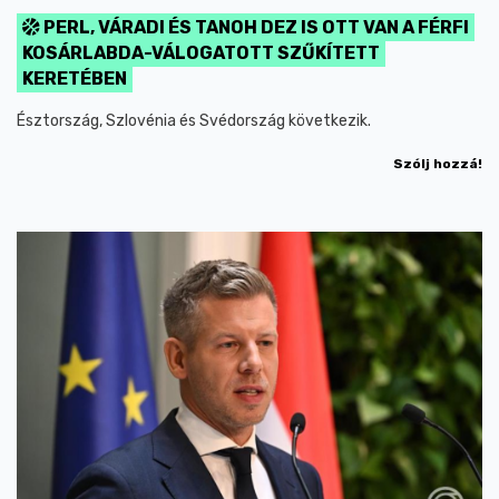
PERL, VÁRADI ÉS TANOH DEZ IS OTT VAN A FÉRFI
KOSÁRLABDA-VÁLOGATOTT SZŰKÍTETT
KERETÉBEN
Észtország, Szlovénia és Svédország következik.
Szólj hozzá!