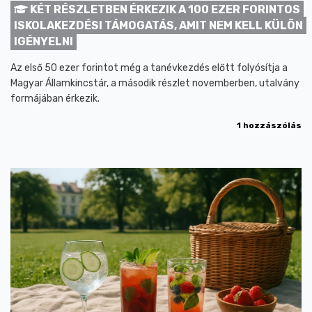
KÉT RÉSZLETBEN ÉRKEZIK A 100 EZER FORINTOS
ISKOLAKEZDÉSI TÁMOGATÁS, AMIT NEM KELL KÜLÖN
IGÉNYELNI
Az első 50 ezer forintot még a tanévkezdés előtt folyósítja a
Magyar Államkincstár, a második részlet novemberben, utalvány
formájában érkezik.
1 hozzászólás