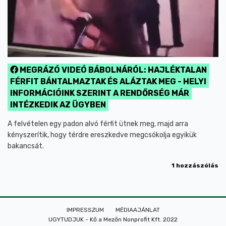
MEGRÁZÓ VIDEÓ BÁBOLNÁRÓL: HAJLÉKTALAN
FÉRFIT BÁNTALMAZTAK ÉS ALÁZTAK MEG - HELYI
INFORMÁCIÓINK SZERINT A RENDŐRSÉG MÁR
INTÉZKEDIK AZ ÜGYBEN
A felvételen egy padon alvó férfit ütnek meg, majd arra
kényszerítik, hogy térdre ereszkedve megcsókolja egyikük
bakancsát.
1 hozzászólás
IMPRESSZUM
MÉDIAAJÁNLAT
UGYTUDJUK - Kő a Mezőn Nonprofit Kft. 2022