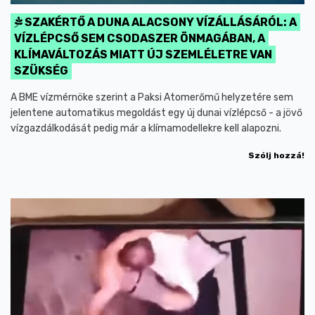
SZAKÉRTŐ A DUNA ALACSONY VÍZÁLLÁSÁRÓL: A
VÍZLÉPCSŐ SEM CSODASZER ÖNMAGÁBAN, A
KLÍMAVÁLTOZÁS MIATT ÚJ SZEMLÉLETRE VAN
SZÜKSÉG
A BME vízmérnöke szerint a Paksi Atomerőmű helyzetére sem
jelentene automatikus megoldást egy új dunai vízlépcső - a jövő
vízgazdálkodását pedig már a klímamodellekre kell alapozni.
Szólj hozzá!