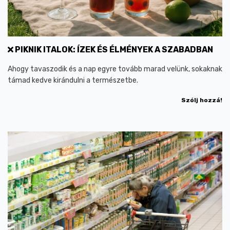
PIKNIK ITALOK: ÍZEK ÉS ÉLMÉNYEK A SZABADBAN
Ahogy tavaszodik és a nap egyre tovább marad velünk, sokaknak
támad kedve kirándulni a természetbe.
Szólj hozzá!