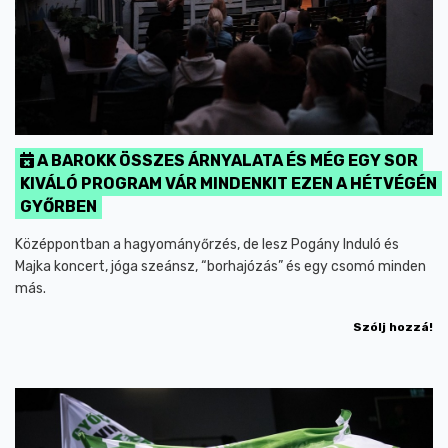
A BAROKK ÖSSZES ÁRNYALATA ÉS MÉG EGY SOR
KIVÁLÓ PROGRAM VÁR MINDENKIT EZEN A HÉTVÉGÉN
GYŐRBEN
Középpontban a hagyományőrzés, de lesz Pogány Induló és
Majka koncert, jóga szeánsz, “borhajózás” és egy csomó minden
más.
Szólj hozzá!