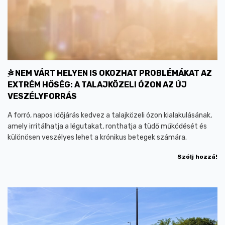
NEM VÁRT HELYEN IS OKOZHAT PROBLÉMÁKAT AZ
EXTRÉM HŐSÉG: A TALAJKÖZELI ÓZON AZ ÚJ
VESZÉLYFORRÁS
A forró, napos időjárás kedvez a talajközeli ózon kialakulásának,
amely irritálhatja a légutakat, ronthatja a tüdő működését és
különösen veszélyes lehet a krónikus betegek számára.
Szólj hozzá!