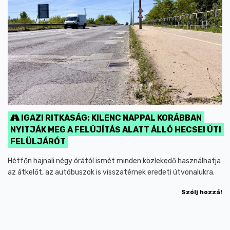
IGAZI RITKASÁG: KILENC NAPPAL KORÁBBAN
NYITJÁK MEG A FELÚJÍTÁS ALATT ÁLLÓ HECSEI ÚTI
FELÜLJÁRÓT
Hétfőn hajnali négy órától ismét minden közlekedő használhatja
az átkelőt, az autóbuszok is visszatérnek eredeti útvonalukra.
Szólj hozzá!