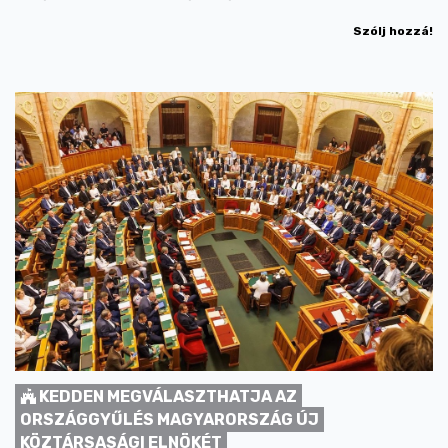
Szólj hozzá!
KEDDEN MEGVÁLASZTHATJA AZ
ORSZÁGGYŰLÉS MAGYARORSZÁG ÚJ
KÖZTÁRSASÁGI ELNÖKÉT