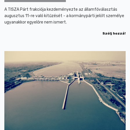
A TISZA Párt frakciója kezdeményezte az államfőválasztás
augusztus 11-re való kitűzését - a kormánypárti jelölt személye
ugyanakkor egyelőre nem ismert.
Szólj hozzá!