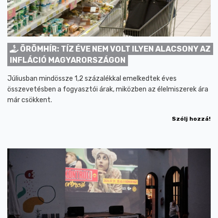
ÖRÖMHÍR: TÍZ ÉVE NEM VOLT ILYEN ALACSONY AZ
INFLÁCIÓ MAGYARORSZÁGON
Júliusban mindössze 1,2 százalékkal emelkedtek éves
összevetésben a fogyasztói árak, miközben az élelmiszerek ára
már csökkent.
Szólj hozzá!