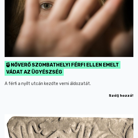
NŐVERŐ SZOMBATHELYI FÉRFI ELLEN EMELT
VÁDAT AZ ÜGYÉSZSÉG
A férfi a nyílt utcán kezdte verni áldozatát.
Szólj hozzá!