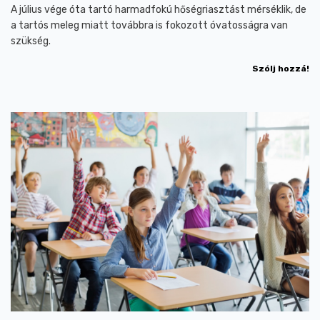
A július vége óta tartó harmadfokú hőségriasztást mérséklik, de
a tartós meleg miatt továbbra is fokozott óvatosságra van
szükség.
Szólj hozzá!