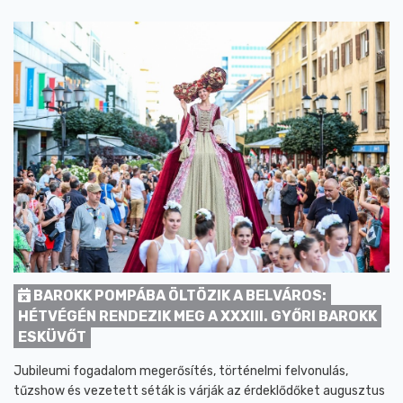
BAROKK POMPÁBA ÖLTÖZIK A BELVÁROS:
HÉTVÉGÉN RENDEZIK MEG A XXXIII. GYŐRI BAROKK
ESKÜVŐT
Jubileumi fogadalom megerősítés, történelmi felvonulás,
tűzshow és vezetett séták is várják az érdeklődőket augusztus