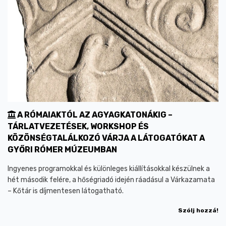
A RÓMAIAKTÓL AZ AGYAGKATONÁKIG –
TÁRLATVEZETÉSEK, WORKSHOP ÉS
KÖZÖNSÉGTALÁLKOZÓ VÁRJA A LÁTOGATÓKAT A
GYŐRI RÓMER MÚZEUMBAN
Ingyenes programokkal és különleges kiállításokkal készülnek a
hét második felére, a hőségriadó idején ráadásul a Várkazamata
– Kőtár is díjmentesen látogatható.
Szólj hozzá!