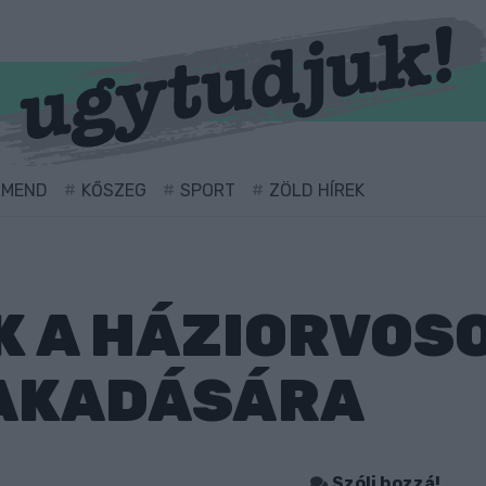
RMEND
KŐSZEG
SPORT
ZÖLD HÍREK
 A HÁZIORVOSO
FAKADÁSÁRA
0
Szólj hozzá!