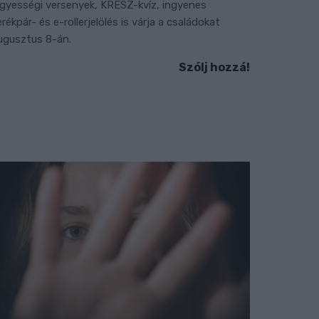
gyességi versenyek, KRESZ-kvíz, ingyenes
erékpár- és e-rollerjelölés is várja a családokat
ugusztus 8-án.
Szólj hozzá!