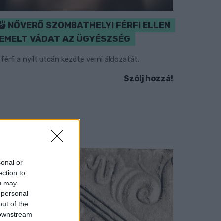
NŐVERŐ SZOMBATHELYI FÉRFI ELLEN
EMELT VÁDAT AZ ÜGYÉSZSÉG
 férfi a nyílt utcán kezdte verni áldozatát.
Szólj hozzá!
sonal or
ection to
ou may
 personal
out of the
 downstream