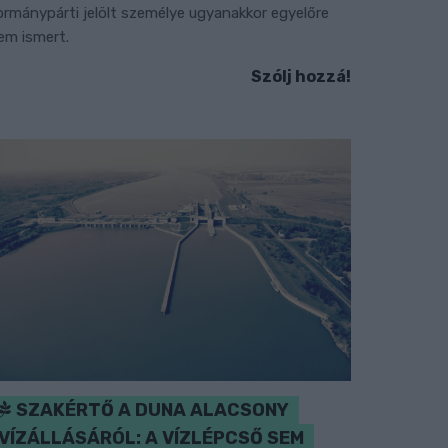
ormánypárti jelölt személye ugyanakkor egyelőre
em ismert.
Szólj hozzá!
SZAKÉRTŐ A DUNA ALACSONY
VÍZÁLLÁSÁRÓL: A VÍZLÉPCSŐ SEM