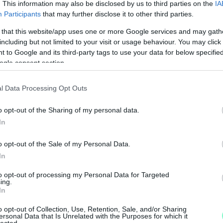
megy ki hozzá az orvos, de ilyenkor is kell az
. This information may also be disclosed by us to third parties on the
IA
Participants
that may further disclose it to other third parties.
 that this website/app uses one or more Google services and may gath
including but not limited to your visit or usage behaviour. You may click 
 to Google and its third-party tags to use your data for below specifi
i háziorvos, aki hozzátette, hogy senki sem
ogle consent section.
t is kifejtette, hogy a betegeinek ötödét
–
zükség személyes, fizikai jelenlétet igénylő
K
l Data Processing Opt Outs
L
o opt-out of the Sharing of my personal data.
In
I
k
o opt-out of the Sale of my Personal Data.
Címlapfotó: MTI/Balogh Zoltán
r
In
l
to opt-out of processing my Personal Data for Targeted
örvény
ing.
In
o opt-out of Collection, Use, Retention, Sale, and/or Sharing
ersonal Data that Is Unrelated with the Purposes for which it
lected.