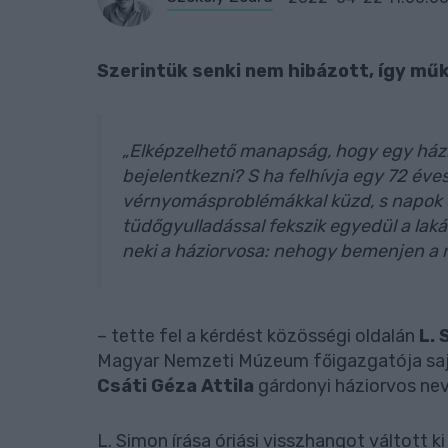
Szerintük senki nem hibázott, így mű
„Elképzelhető manapság, hogy egy házio
bejelentkezni? S ha felhívja egy 72 éve
vérnyomásproblémákkal küzd, s napok 
tüdőgyulladással fekszik egyedül a la
neki a háziorvosa: nehogy bemenjen a 
– tette fel a kérdést közösségi oldalán
L. 
Magyar Nemzeti Múzeum főigazgatója sajá
Csáti Géza Attila
gárdonyi háziorvos nev
L. Simon írása óriási visszhangot váltott k