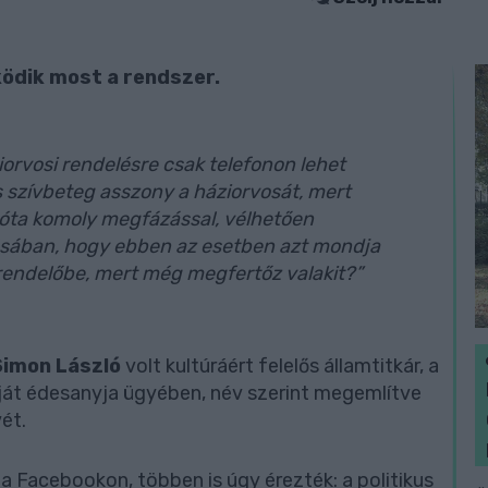
ködik most a rendszer.
rvosi rendelésre csak telefonon lehet
s szívbeteg asszony a háziorvosát, mert
óta komoly megfázással, vélhetően
kásában, hogy ebben az esetben azt mondja
rendelőbe, mert még megfertőz valakit?”
Simon László
volt kultúráért felelős államtitkár, a
t édesanyja ügyében, név szerint megemlítve
ét.
i a Facebookon, többen is úgy érezték: a politikus