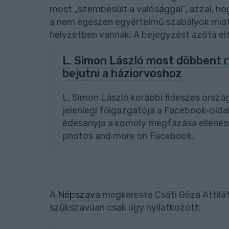
most „szembesült a valósággal”, azzal, ho
a nem egészen egyértelmű szabályok miat
helyzetben vannak. A bejegyzést azóta elt
L. Simon László most döbbent r
bejutni a háziorvoshoz
L. Simon László korábbi fideszes orsz
jelenlegi főigazgatója a Facebook-olda
édesanyja a komoly megfázása ellenésr
photos and more on Facebook.
A
Népszava
megkereste Csáti Géza Attilát,
szűkszavúan csak úgy nyilatkozott: