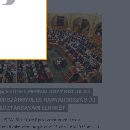
KEDDEN MEGVÁLASZTHATJA AZ
ORSZÁGGYŰLÉS MAGYARORSZÁG ÚJ
KÖZTÁRSASÁGI ELNÖKÉT
 TISZA Párt frakciója kezdeményezte az
llamfőválasztás augusztus 11-re való kitűzését - a