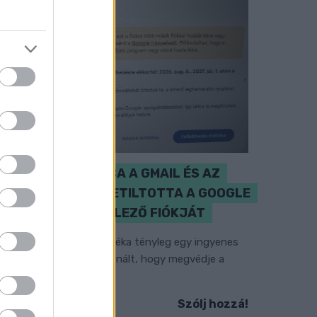
CZUNYINÉ HARCA A GMAIL ÉS AZ
ÖNKÉNY ELLEN - LETILTOTTA A GOOGLE
A VÉDVONAL LEVELEZŐ FIÓKJÁT
em vicc! A Fidesz maradéka tényleg egy ingyenes
-mail szolgáltatást használt, hogy megvédje a
idesz maradékát.
Szólj hozzá!