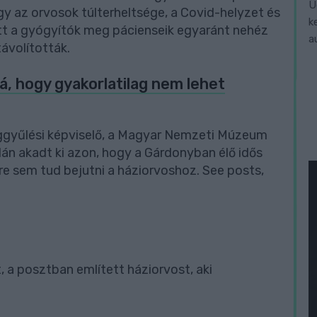
Ü
gy az orvosok túlterheltsége, a Covid-helyzet és
k
t a gyógyítók meg pácienseik egyaránt nehéz
a
ávolították.
á, hogy gyakorlatilag nem lehet
ággyűlési képviselő, a Magyar Nemzeti Múzeum
lán akadt ki azon, hogy a Gárdonyban élő idős
e sem tud bejutni a háziorvoshoz. See posts,
 a posztban említett háziorvost, aki