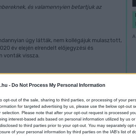
mbereknek, és valamennyien betartjuk az
A
ndannyian úgy látták, nem kollégájuk mulasztott,
020 év elején elrendelt előjegyzési és
m vonták vissza.
non bejelentkezik, és a panaszok alapján dönt
 el”
.hu -
Do Not Process My Personal Information
to opt-out of the sale, sharing to third parties, or processing of your per
formation for targeted advertising by us, please use the below opt-out s
r selection. Please note that after your opt-out request is processed y
eing interest-based ads based on personal information utilized by us or
disclosed to third parties prior to your opt-out. You may separately opt-
e tudják illeszteni a napi ügymenetbe, akár
losure of your personal information by third parties on the IAB’s list of