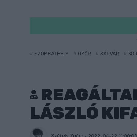
SZOMBATHELY
GYŐR
SÁRVÁR
KÖ
REAGÁLTAK
LÁSZLÓ KI
Székely Zoárd
2022-04-22 11:00:0