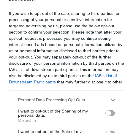
Takács Balázs a TDK Szombathely ügyvezetője adott
nagyinterjút az Ugytudjuk.hu-nak, amiből az is kiderül, hogy
If you wish to opt-out of the sale, sharing to third parties, or
miért éri meg a Távol-Keletről munkaerőt foglalkoztatni
Magyarországon.
processing of your personal or sensitive information for
targeted advertising by us, please use the below opt-out
1,2 MILLIÁRD FORINTOS KUTATÁS-
section to confirm your selection. Please note that after your
FEJLESZTÉSI ÉS INNOVÁCIÓS PROGRAM
opt-out request is processed you may continue seeing
ZÁRULT A TDK-NÁL
interest-based ads based on personal information utilized by
2023. január. 12. 09:54
us or personal information disclosed to third parties prior to
Két éves projekt volt.
your opt-out. You may separately opt-out of the further
MÉG LEHET JELENTKEZNI A TDK JANUÁR 14-I
disclosure of your personal information by third parties on the
NYÍLT NAPJÁRA!
IAB’s list of downstream participants. This information may
also be disclosed by us to third parties on the
IAB’s List of
2023. január. 09. 16:34
Downstream Participants
that may further disclose it to other
A pályaválasztás nem egyszerű döntés. Ehhez ad segítséget a
third parties.
családoknak – diákoknak és szülőknek egyaránt – az ingyenes
TDK Nyílt Nap január 14-én. Ha olyan szakma megszerzése a cél,
Please note that this website/app uses one or more Google
Personal Data Processing Opt Outs
amivel a középiskola után a diákoknak biztos állásuk lehet,
services and may gather and store information including but
érdemes regisztrálni a TDK Nyílt Napra. Mutatjuk a részleteket!
not limited to your visit or usage behaviour. You may click to
I want to opt-out of the Sharing of my
FOLYTATÓDIK A FIZETÉSEMELÉSEK SORA A
personal data.
grant or deny consent to Google and its third-party tags to
TDK SZOMBATHELYI GYÁREGYSÉGÉBEN
Opted In
use your data for below specified purposes in below Google
2022. december. 09. 16:58
consent section.
I want to opt-out of the Sale of my