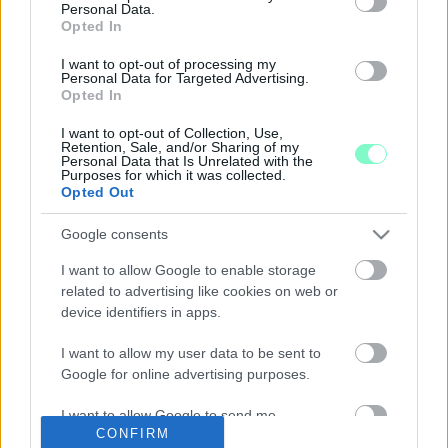
2021 óta eddig négyszer sikerült bérmegállapodást kötni a
Personal Data.
szakszervezetnek a vezetőséggel.
Opted In
A TDK MUNKATÁRSAI SÜTIVÁSÁRRAL
I want to opt-out of processing my
GYŰJTÖTTEK PÉNZT A MARKUSOVSZKY
Personal Data for Targeted Advertising.
KÓRHÁZ GYERMEKOSZTÁLYÁNAK
Opted In
2021. szeptember. 30. 17:55
I want to opt-out of Collection, Use,
Több mint 254 ezer gyűlt össze.
Retention, Sale, and/or Sharing of my
Personal Data that Is Unrelated with the
A KORONAVÍRUS MIATT KEZDETT
Purposes for which it was collected.
FELLENDÜLÉSBE A SZOMBATHELYI TDK
Opted Out
2021. május. 18. 15:15
Google consents
Takács Balázs, a cég ügyvezető igazgatója az Ugytudjuk.hu-nak
adott nagyinterjújában azt mondja, hogy még ha vannak is olyan
I want to allow Google to enable storage
dolgozók, akik nem értenek egyet a folyamatos teszteléssel, a
related to advertising like cookies on web or
gyorsteszt jelenleg a legjobb eszköz arra, hogy munkatársaikat
device identifiers in apps.
a munkahelyen megvédjék a koronavírus fertőzéstől.
FEBRUÁR 12-ÉN ÉJFÉLIG MÉG LEHET
I want to allow my user data to be sent to
JELENTKEZNI AZ ORSZÁG LEGNAGYOBB
Google for online advertising purposes.
DUÁLIS GÉPÉSZMÉRNÖKI KÉPZÉSÉRE
I want to allow Google to send me
2021. február. 03. 07:51
CONFIRM
Havi 105 ezer forint ösztöndíj az egyetem alatt. Biztos állás a
personalized advertising.