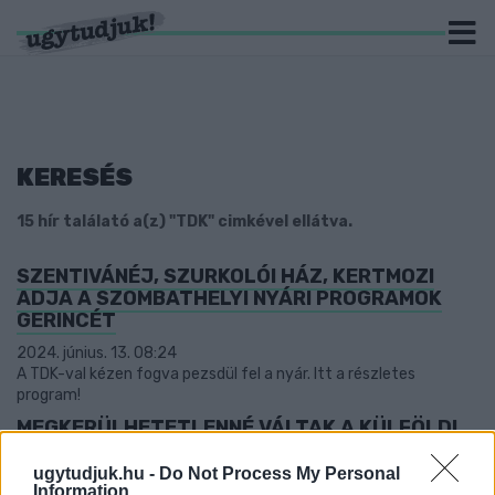
KERESÉS
15 hír találató a(z) "TDK" cimkével ellátva.
SZENTIVÁNÉJ, SZURKOLÓI HÁZ, KERTMOZI
ADJA A SZOMBATHELYI NYÁRI PROGRAMOK
GERINCÉT
2024. június. 13. 08:24
A TDK-val kézen fogva pezsdül fel a nyár. Itt a részletes
program!
MEGKERÜLHETETLENNÉ VÁLTAK A KÜLFÖLDI
VENDÉGMUNKÁSOK SZOMBATHELYEN?
ugytudjuk.hu -
Do Not Process My Personal
2023. március. 14. 08:07
Information