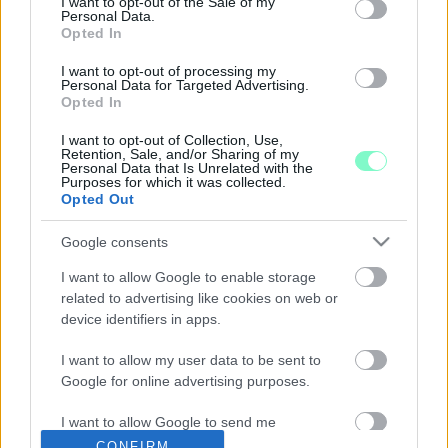
I want to opt-out of the Sale of my
Personal Data.
2022. szeptember. 20. 19:53
Opted In
Számos fontos kérdést tettek fel a szentiváni civilek által
szervezett, az Ipari Park bővítéséről tartott fórum résztvevői.
I want to opt-out of processing my
Szinte semmire sem kaptak választ, a polgármester, a főispán
Personal Data for Targeted Advertising.
Opted In
és az országgyűlési képviselő el sem jöttek.
DÉZSI TOVÁBBRA SEM VÁLLALJA A
I want to opt-out of Collection, Use,
FELELŐSSÉGET A BEZÁRÁSOKÉRT, SZERINTE
Retention, Sale, and/or Sharing of my
Personal Data that Is Unrelated with the
BRÜSSZEL A HIBÁS
Purposes for which it was collected.
Opted Out
2022. szeptember. 20. 12:24
Dézsi polgármester szerint a szentivániak hétfői tüntetését
valójában az MSZP szervezte. Pergel Elza alpolgármester azt
Google consents
mondta, hogy közös városvezetői döntés votl a bezárás, de ez
I want to allow Google to enable storage
ellentmond annak, amit a polgármester egy hete sulykol.
related to advertising like cookies on web or
DÉZSI: DK- ÉS MSZP-PÁRTGYŰLÉS VOLT A
device identifiers in apps.
SZENTIVÁNIAK TÜNTETÉSE
2022. szeptember. 20. 12:03
I want to allow my user data to be sent to
A polgármester szerint az MSZP és a DK téveszti meg a
Google for online advertising purposes.
szentiváni civileket, akik hétfőn tüntettek a városháza előtt.
I want to allow Google to send me
TÖBB SZÁZAN TÜNTETETTEK AZ IPARI PARK
GYŐRSZENTIVÁNI BŐVÍTÉSE ELLEN
personalized advertising.
CONFIRM