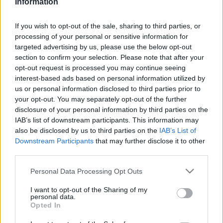
Information
AKKUMULÁTORGYÁRNAK
2022. szeptember. 29. 17:01
If you wish to opt-out of the sale, sharing to third parties, or
Nincs még döntés.
processing of your personal or sensitive information for
ÉLŐ ADÁSBAN PROVOKÁTOROZOTT EGY
targeted advertising by us, please use the below opt-out
AGGÓDÓ SZENTIVÁNI APUKÁT DÉZSI CSABA
section to confirm your selection. Please note that after your
ANDRÁS
opt-out request is processed you may continue seeing
interest-based ads based on personal information utilized by
2022. szeptember. 29. 09:47
us or personal information disclosed to third parties prior to
Azt kérdezte Dézsitől, miért nem ment el a fórumra. A
your opt-out. You may separately opt-out of the further
polgármester szerint valamiféle titokzatos háttérszervezet
disclosure of your personal information by third parties on the
szervezte a szentiváni aláírásgyűjtést, mert ilyen gyorsan ennyi
aláírást nem lehet összeszedni. Hallgassa vissza nálunk!
IAB’s list of downstream participants. This information may
also be disclosed by us to third parties on the
IAB’s List of
HAT NAP ALATT 11 MILLIÓT GYŰJTÖTTEK
Downstream Participants
that may further disclose it to other
EGÉSZSÉGÜGYI MÉRÉSRE A SZENTIVÁNI
third parties.
CIVILEK
2022. szeptember. 27. 08:57
Please note that this website/app uses one or more Google
Personal Data Processing Opt Outs
A levegő tisztaságát fogják megvizsgáltatni az önkormányzat
services and may gather and store information including but
mérésével párhuzamosan.
not limited to your visit or usage behaviour. You may click to
I want to opt-out of the Sharing of my
personal data.
grant or deny consent to Google and its third-party tags to
FÓRUM AZ IPARI PARKRÓL: DÉZSI
Opted In
use your data for below specified purposes in below Google
POLGÁRMESTER BUDAPESTIG FUTOTT, A
HIVATALNOKOK NEM VÁLASZOLTAK
consent section.