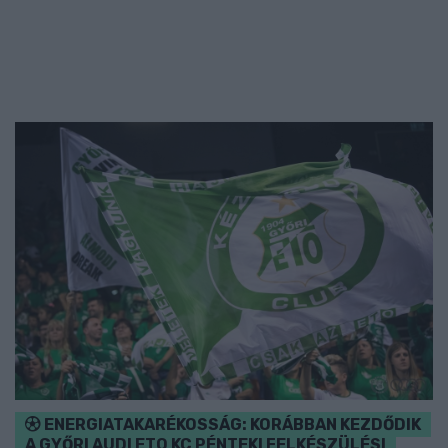
ENERGIATAKARÉKOSSÁG: KORÁBBAN KEZDŐDIK
A GYŐRI AUDI ETO KC PÉNTEKI FELKÉSZÜLÉSI