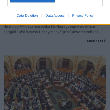
CZUNYINÉ HARCA A GMAIL ÉS AZ ÖNKÉNY ELLEN
- LETILTOTTA A GOOGLE A VÉDVONAL LEVELEZŐ
Data Deletion
Data Access
Privacy Policy
FIÓKJÁT
Nem vicc! A Fidesz maradéka tényleg egy ingyenes e-mail
szolgáltatást használt, hogy megvédje a Fidesz maradékát.
Szólj hozzá!