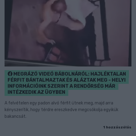
MEGRÁZÓ VIDEÓ BÁBOLNÁRÓL: HAJLÉKTALAN
FÉRFIT BÁNTALMAZTAK ÉS ALÁZTAK MEG - HELYI
INFORMÁCIÓINK SZERINT A RENDŐRSÉG MÁR
INTÉZKEDIK AZ ÜGYBEN
A felvételen egy padon alvó férfit ütnek meg, majd arra
kényszerítik, hogy térdre ereszkedve megcsókolja egyikük
bakancsát.
1 hozzászólás