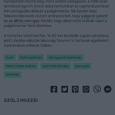
hatáskörben hozta meg, most ezekre utólagosan, a többi ilyen
döntéssel együtt, közös dokumentumban és napirendi pontban
kéri a közgyűlés áldását a polgármester. Sik Sándor helyi
fideszes képviselő viszont arról posztolt, hogy
a jegyző szerint
ez az állítás nem igaz
. Kérdés, hogy akkor miről szólnak vajon a
polgármester fenti döntései.
A tüntetés tehát hétfőn, 16:30-kor kezdődik a győri városháza
előtt. Kedden délután lakossági fórumot is tartanak egyébként
Szentivánon a Molnár Vidben.
Győr
Győrszentiván
Szívügyünk Szentiván
Dézsi Csaba András
Ipari Park-bővítés
ipari park
tüntetés
SZÓLJ HOZZÁ!