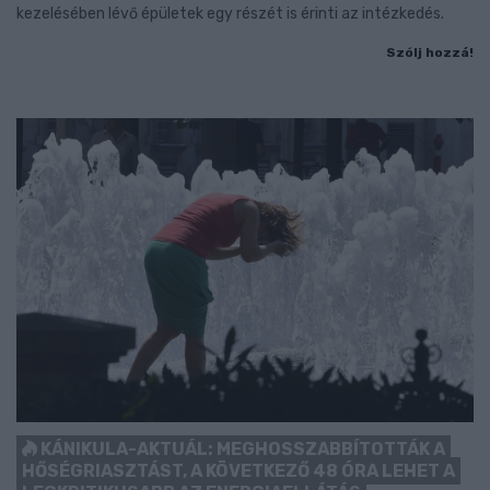
kezelésében lévő épületek egy részét is érinti az intézkedés.
Szólj hozzá!
KÁNIKULA-AKTUÁL: MEGHOSSZABBÍTOTTÁK A
HŐSÉGRIASZTÁST, A KÖVETKEZŐ 48 ÓRA LEHET A