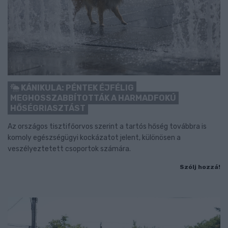
KÁNIKULA: PÉNTEK ÉJFÉLIG
MEGHOSSZABBÍTOTTÁK A HARMADFOKÚ
HŐSÉGRIASZTÁST
Az országos tisztifőorvos szerint a tartós hőség továbbra is
komoly egészségügyi kockázatot jelent, különösen a
veszélyeztetett csoportok számára.
Szólj hozzá!