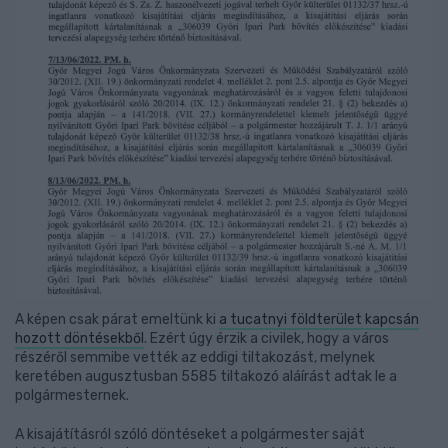
A képen csak párat emeltünk ki
a tucatnyi földterület kapcsán
hozott döntésekből
. Ezért úgy érzik a civilek, hogy a város
részéről semmibe vették az eddigi tiltakozást, melynek
keretében augusztusban 5585 tiltakozó aláírást adtak le a
polgármesternek.
A kisajátításról szóló döntéseket a polgármester saját