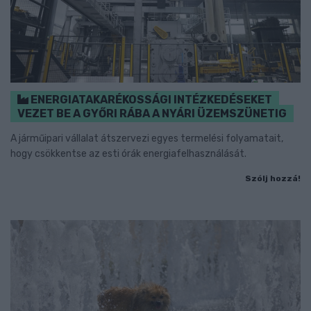
ENERGIATAKARÉKOSSÁGI INTÉZKEDÉSEKET
VEZET BE A GYŐRI RÁBA A NYÁRI ÜZEMSZÜNETIG
A járműipari vállalat átszervezi egyes termelési folyamatait,
hogy csökkentse az esti órák energiafelhasználását.
Szólj hozzá!