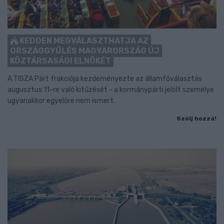
KEDDEN MEGVÁLASZTHATJA AZ
ORSZÁGGYŰLÉS MAGYARORSZÁG ÚJ
KÖZTÁRSASÁGI ELNÖKÉT
A TISZA Párt frakciója kezdeményezte az államfőválasztás
augusztus 11-re való kitűzését - a kormánypárti jelölt személye
ugyanakkor egyelőre nem ismert.
Szólj hozzá!