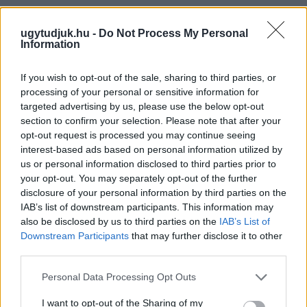
Szólj hozzá!
ugytudjuk.hu -
Do Not Process My Personal
Information
If you wish to opt-out of the sale, sharing to third parties, or
processing of your personal or sensitive information for
targeted advertising by us, please use the below opt-out
section to confirm your selection. Please note that after your
opt-out request is processed you may continue seeing
interest-based ads based on personal information utilized by
us or personal information disclosed to third parties prior to
your opt-out. You may separately opt-out of the further
disclosure of your personal information by third parties on the
IAB’s list of downstream participants. This information may
also be disclosed by us to third parties on the
IAB’s List of
Downstream Participants
that may further disclose it to other
third parties.
NŐVERŐ SZOMBATHELYI FÉRFI ELLEN EMELT
Please note that this website/app uses one or more Google
VÁDAT AZ ÜGYÉSZSÉG
Personal Data Processing Opt Outs
services and may gather and store information including but
A férfi a nyílt utcán kezdte verni áldozatát.
not limited to your visit or usage behaviour. You may click to
I want to opt-out of the Sharing of my