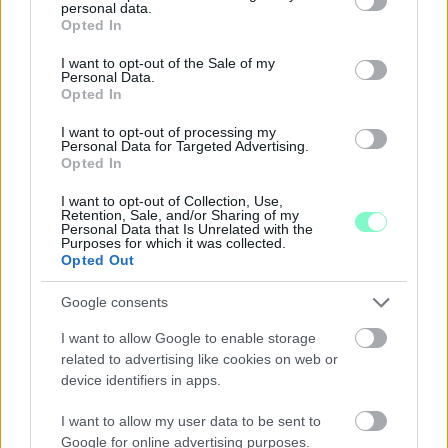
personal data.
grant or deny consent to Google and its third-party tags to
Opted In
Szólj hozzá!
use your data for below specified purposes in below Google
consent section.
I want to opt-out of the Sale of my
Personal Data.
Opted In
I want to opt-out of processing my
Personal Data for Targeted Advertising.
Opted In
I want to opt-out of Collection, Use,
Retention, Sale, and/or Sharing of my
Personal Data that Is Unrelated with the
Purposes for which it was collected.
Opted Out
Google consents
I want to allow Google to enable storage
related to advertising like cookies on web or
device identifiers in apps.
A RÓMAIAKTÓL AZ AGYAGKATONÁKIG –
TÁRLATVEZETÉSEK, WORKSHOP ÉS
I want to allow my user data to be sent to
KÖZÖNSÉGTALÁLKOZÓ VÁRJA A LÁTOGATÓKAT A
Google for online advertising purposes.