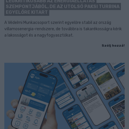
LEGKRITIKUSABB AZ ENERGIAELLÁTÁS
SZEMPONTJÁBÓL, DE AZ UTOLSÓ PAKSI TURBINA
EGYELŐRE KITART
A Védelmi Munkacsoport szerint egyelőre stabil az ország
villamosenergia-rendszere, de továbbra is takarékosságra kérik
a lakosságot és a nagyfogyasztókat.
Szólj hozzá!