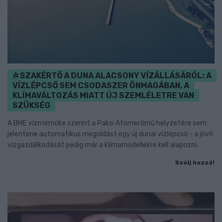
SZAKÉRTŐ A DUNA ALACSONY VÍZÁLLÁSÁRÓL: A
VÍZLÉPCSŐ SEM CSODASZER ÖNMAGÁBAN, A
KLÍMAVÁLTOZÁS MIATT ÚJ SZEMLÉLETRE VAN
SZÜKSÉG
A BME vízmérnöke szerint a Paksi Atomerőmű helyzetére sem
jelentene automatikus megoldást egy új dunai vízlépcső - a jövő
vízgazdálkodását pedig már a klímamodellekre kell alapozni.
Szólj hozzá!