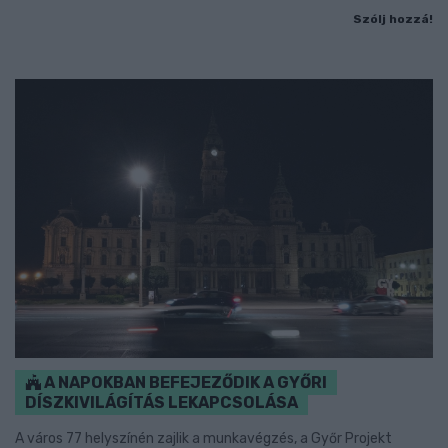
Szólj hozzá!
A NAPOKBAN BEFEJEZŐDIK A GYŐRI
DÍSZKIVILÁGÍTÁS LEKAPCSOLÁSA
A város 77 helyszínén zajlik a munkavégzés, a Győr Projekt