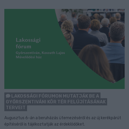
LAKOSSÁGI FÓRUMON MUTATJÁK BE A
GYŐRSZENTIVÁNI KÖR TÉR FELÚJÍTÁSÁNAK
TERVEIT
Augusztus 6-án a beruházás ütemezéséről és az új kerékpárút
építéséről is tájékoztatják az érdeklődőket.