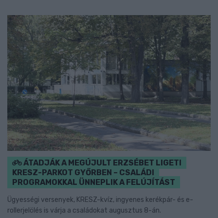
ÁTADJÁK A MEGÚJULT ERZSÉBET LIGETI
KRESZ-PARKOT GYŐRBEN – CSALÁDI
PROGRAMOKKAL ÜNNEPLIK A FELÚJÍTÁST
Ügyességi versenyek, KRESZ-kvíz, ingyenes kerékpár- és e-
rollerjelölés is várja a családokat augusztus 8-án.