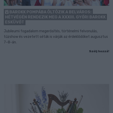
BAROKK POMPÁBA ÖLTÖZIK A BELVÁROS:
HÉTVÉGÉN RENDEZIK MEG A XXXIII. GYŐRI BAROKK
ESKÜVŐT
Jubileumi fogadalom megerősítés, történelmi felvonulás,
tűzshow és vezetett séták is várják az érdeklődőket augusztus
7–8-án.
Szólj hozzá!