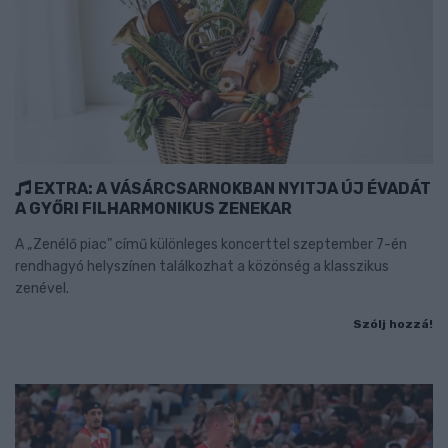
EXTRA: A VÁSÁRCSARNOKBAN NYITJA ÚJ ÉVADÁT
A GYŐRI FILHARMONIKUS ZENEKAR
A „Zenélő piac” című különleges koncerttel szeptember 7-én
rendhagyó helyszínen találkozhat a közönség a klasszikus
zenével.
Szólj hozzá!