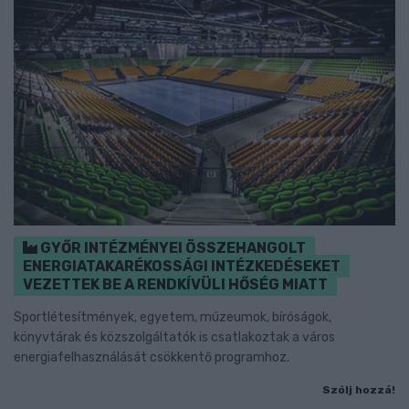
GYŐR INTÉZMÉNYEI ÖSSZEHANGOLT
ENERGIATAKARÉKOSSÁGI INTÉZKEDÉSEKET
VEZETTEK BE A RENDKÍVÜLI HŐSÉG MIATT
Sportlétesítmények, egyetem, múzeumok, bíróságok,
könyvtárak és közszolgáltatók is csatlakoztak a város
energiafelhasználását csökkentő programhoz.
Szólj hozzá!