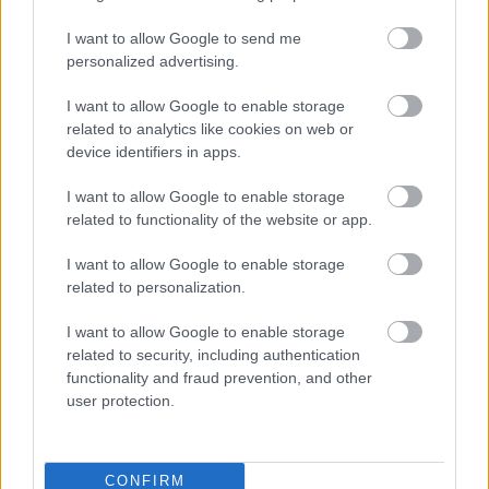
GYŐRI RÓMER MÚZEUMBAN
I want to allow Google to send me
Ingyenes programokkal és különleges kiállításokkal készülnek a
personalized advertising.
hét második felére, a hőségriadó idején ráadásul a Várkazamata
– Kőtár is díjmentesen látogatható.
I want to allow Google to enable storage
related to analytics like cookies on web or
Szólj hozzá!
device identifiers in apps.
I want to allow Google to enable storage
related to functionality of the website or app.
I want to allow Google to enable storage
related to personalization.
I want to allow Google to enable storage
related to security, including authentication
functionality and fraud prevention, and other
user protection.
CONFIRM