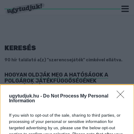
KERESÉS
90 hír találató a(z) "szerencsejáték" cimkével ellátva.
HOGYAN OLDJÁK MEG A HATÓSÁGOK A
POLGÁROK JÁTÉKFÜGGŐSÉGÉNEK
PROBLÉMÁJÁT?
2023. szeptember. 20. 18:07
ugytudjuk.hu -
Do Not Process My Personal
Information
Ismerje meg, hogyan szabályozzák a hatóságok a
szerencsejátékot Magyarországon, és találja meg a
felelősségteljes játék lehetőségeit. Ismerkedjen meg a
If you wish to opt-out of the sale, sharing to third parties, or
szerencsejáték-függőség megelőzésének és kezelésének
processing of your personal or sensitive information for
módjaival.
targeted advertising by us, please use the below opt-out
MINDEN EDDIGINÉL TÖBBEN VÁLTAK