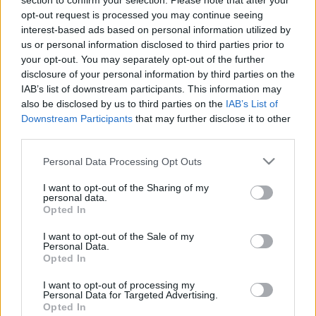
section to confirm your selection. Please note that after your
MILLIOMOSSÁ, ILLETVE MILLIÁRDOSSÁ A
opt-out request is processed you may continue seeing
SZERENCSEJÁTÉK ZRT. JÁTÉKAIVAL TAVALY
interest-based ads based on personal information utilized by
us or personal information disclosed to third parties prior to
2023. január. 06. 08:26
A legtöbb, 1176 játékos az Ötöslottóval lett gazdagabb, köztük
your opt-out. You may separately opt-out of the further
heten százmilliót, két játékos pedig milliárdot is meghaladó
disclosure of your personal information by third parties on the
összeget vihetett haza.
IAB’s list of downstream participants. This information may
also be disclosed by us to third parties on the
IAB’s List of
AZ ÜNNEPEK MIATT VÁLTOZNAK A
Downstream Participants
that may further disclose it to other
LOTTÓSORSOLÁSOK IDŐPONTJAI
third parties.
2022. december. 20. 11:41
Az év utolsó SzerencseSzombatja az újév első napján lesz.
Please note that this website/app uses one or more Google
Personal Data Processing Opt Outs
services and may gather and store information including but
MIÉRT KÖRNYEZETBARÁTABBAK AZ ONLINE
not limited to your visit or usage behaviour. You may click to
I want to opt-out of the Sharing of my
KASZINÓK, MINT A HAGYOMÁNYOS KASZINÓK?
personal data.
grant or deny consent to Google and its third-party tags to
Opted In
2022. december. 16. 11:07
use your data for below specified purposes in below Google
Mutatjuk!
consent section.
I want to opt-out of the Sale of my
HATOS LOTTÓ NYERŐSZÁMOKKAL FOLYATJUK
Personal Data.
Opted In
2022. augusztus. 21. 17:03
Kinek jöttek be a számok?
I want to opt-out of processing my
Personal Data for Targeted Advertising.
KÉT HÓNAPON BELÜL KÉT FŐNYEREMÉNYT
Opted In
SÖPÖRT BE A LOTTÓN EGY SZERENCSÉS