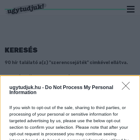
KERESÉS
90 hír találató a(z) "szerencsejáték" cimkével ellátva.
NA NÉZZÜK KI MIT TALÁLT! ITT VANNAK A
HATOS LOTTÓ SZÁMAI
ugytudjuk.hu -
Do Not Process My Personal
Information
2022. február. 06. 17:08
Már csak az a kérdés, hogy mire költjük el?!
If you wish to opt-out of the sale, sharing to third parties, or
AZ ÉLET ÉRTELMÉT IS KIHÚZTÁK A HATOS
LOTTÓN
processing of your personal or sensitive information for
targeted advertising by us, please use the below opt-out
2022. január. 30. 16:49
section to confirm your selection. Please note that after your
42!
opt-out request is processed you may continue seeing
ISMÉT TELITALÁLAT A HATOS LOTTÓN -