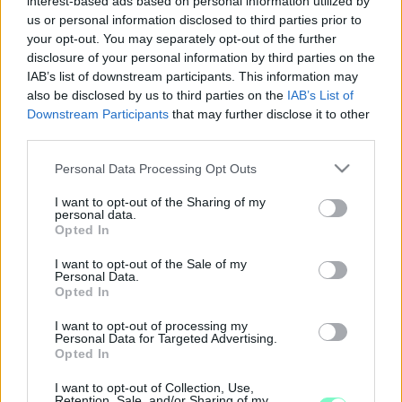
interest-based ads based on personal information utilized by
RÖGTÖN KETTŐ IS
us or personal information disclosed to third parties prior to
your opt-out. You may separately opt-out of the further
2022. január. 23. 18:50
disclosure of your personal information by third parties on the
A múlt heti után ismét volt, aki eltalálta a számokat. Rögtön
ketten. Nyereményük több mint 60 millió forint.
IAB’s list of downstream participants. This information may
also be disclosed by us to third parties on the
IAB’s List of
EGY NÉGYES VAN A HATOS LOTTÓN
Downstream Participants
that may further disclose it to other
2022. január. 02. 17:02
third parties.
És ezen kívül még 5 számot húztak ki.
Please note that this website/app uses one or more Google
Personal Data Processing Opt Outs
ELVITTÉK A HATOS LOTTÓ FŐNYEREMÉNYÉT
services and may gather and store information including but
2021. december. 26. 17:35
not limited to your visit or usage behaviour. You may click to
I want to opt-out of the Sharing of my
personal data.
Több mint hárommilliárd forint üthette a markát.
grant or deny consent to Google and its third-party tags to
Opted In
use your data for below specified purposes in below Google
HETESSEL IS LEHETETT NYERNI A HATOS
LOTTÓN
consent section.
I want to opt-out of the Sale of my
Personal Data.
2021. december. 19. 18:06
Opted In
Mutatjuk a kihúzott számokat.
I want to opt-out of processing my
SENKI NEM TUDTA KITALÁLNI A HATOS LOTTÓ
Personal Data for Targeted Advertising.
SZÁMAIT
Opted In
2021. december. 12. 17:41
I want to opt-out of Collection, Use,
A Szerencsejáték Zrt. tájékoztatása szerint a 49. héten
Retention, Sale, and/or Sharing of my