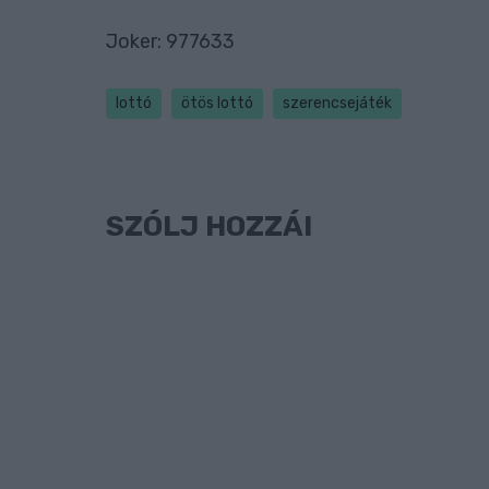
Joker: 977633
lottó
ötös lottó
szerencsejáték
SZÓLJ HOZZÁ!