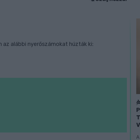
 az alábbi nyerőszámokat húzták ki:
P
T
V
A