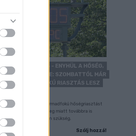
KÁNIKULA 2026 - ENYHÜL A HŐSÉG,
DE MÉG NINCS VÉGE: SZOMBATTÓL MÁR
“CSAK” MÁSODFOKÚ RIASZTÁS LESZ
ÉRVÉNYBEN
 július vége óta tartó harmadfokú hőségriasztást
érséklik, de a tartós meleg miatt továbbra is
okozott óvatosságra van szükség.
Szólj hozzá!