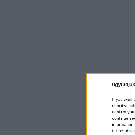
ugytudjuk
If you wish 
sensitive in
confirm you
continue se
information 
further disc