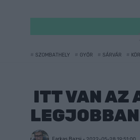
SZOMBATHELY
GYŐR
SÁRVÁR
KÖ
ITT VAN AZ 
LEGJOBBAN
Farkas Bazsi
2022-05-28 19:51:00