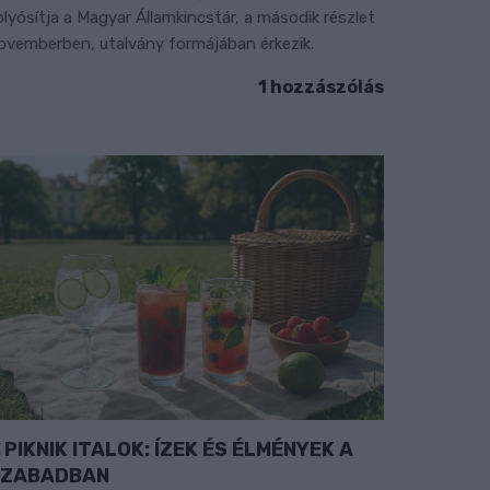
olyósítja a Magyar Államkincstár, a második részlet
ovemberben, utalvány formájában érkezik.
1 hozzászólás
PIKNIK ITALOK: ÍZEK ÉS ÉLMÉNYEK A
SZABADBAN