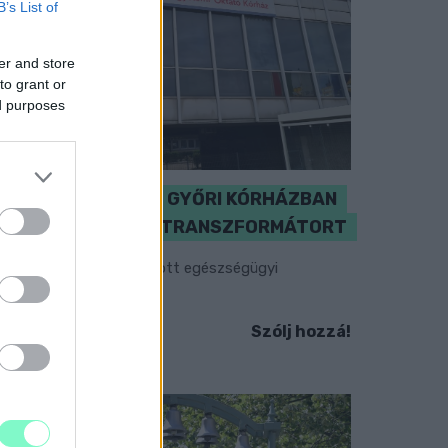
B’s List of
er and store
to grant or
ed purposes
KICSERÉLTÉK A GYŐRI KÓRHÁZBAN
MEGHIBÁSODOTT TRANSZFORMÁTORT
egkezdték az elhalasztott egészségügyi
llátásokat.
Szólj hozzá!