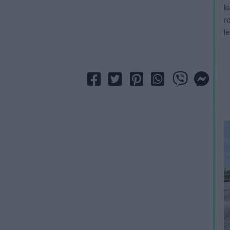
k
r
l