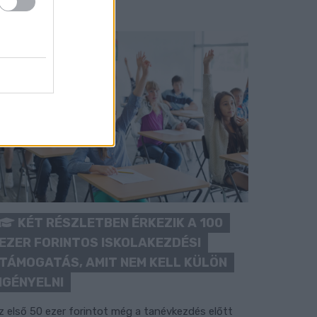
KÉT RÉSZLETBEN ÉRKEZIK A 100
EZER FORINTOS ISKOLAKEZDÉSI
TÁMOGATÁS, AMIT NEM KELL KÜLÖN
IGÉNYELNI
z első 50 ezer forintot még a tanévkezdés előtt