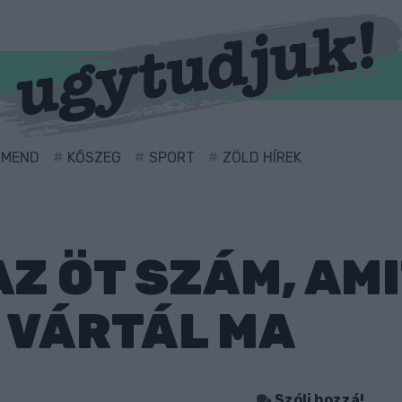
RMEND
KŐSZEG
SPORT
ZÖLD HÍREK
AZ ÖT SZÁM, AMI
 VÁRTÁL MA
Szólj hozzá!