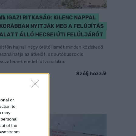
IGAZI RITKASÁG: KILENC NAPPAL
KORÁBBAN NYITJÁK MEG A FELÚJÍTÁS
ALATT ÁLLÓ HECSEI ÚTI FELÜLJÁRÓT
étfőn hajnali négy órától ismét minden közlekedő
asználhatja az átkelőt, az autóbuszok is
isszatérnek eredeti útvonalukra.
Szólj hozzá!
sonal or
ection to
ou may
 personal
out of the
 downstream