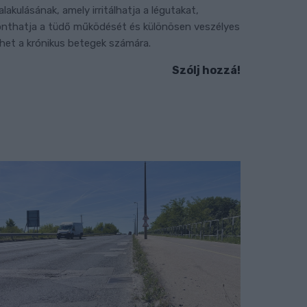
ialakulásának, amely irritálhatja a légutakat,
onthatja a tüdő működését és különösen veszélyes
ehet a krónikus betegek számára.
Szólj hozzá!