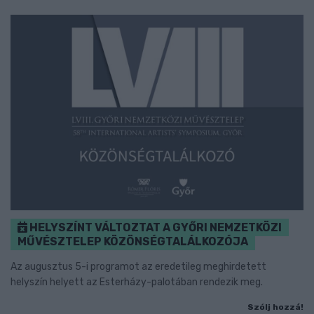
HELYSZÍNT VÁLTOZTAT A GYŐRI NEMZETKÖZI
MŰVÉSZTELEP KÖZÖNSÉGTALÁLKOZÓJA
Az augusztus 5-i programot az eredetileg meghirdetett
helyszín helyett az Esterházy-palotában rendezik meg.
Szólj hozzá!