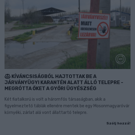
KÍVÁNCSISÁGBÓL HAJTOTTAK BE A
JÁRVÁNYÜGYI KARANTÉN ALATT ÁLLÓ TELEPRE -
MEGRÓTTA ŐKET A GYŐRI ÜGYÉSZSÉG
Két fiatalkorú is volt a háromfős társaságban, akik a
figyelmeztető táblák ellenére mentek be egy Mosonmagyaróvár
környéki, zárlat alá vont állattartó telepre.
Szólj hozzá!