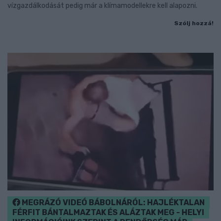
vízgazdálkodását pedig már a klímamodellekre kell alapozni.
Szólj hozzá!
MEGRÁZÓ VIDEÓ BÁBOLNÁRÓL: HAJLÉKTALAN
FÉRFIT BÁNTALMAZTAK ÉS ALÁZTAK MEG - HELYI