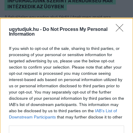
INFORMÁCIÓINK SZERINT A RENDŐRSÉG MÁR
INTÉZKEDIK AZ ÜGYBEN
A felvételen egy padon alvó férfit ütnek meg, majd arra
kényszerítik, hogy térdre ereszkedve megcsókolja egyikük
ugytudjuk.hu -
Do Not Process My Personal
bakancsát.
Information
Szólj hozzá!
If you wish to opt-out of the sale, sharing to third parties, or
processing of your personal or sensitive information for
targeted advertising by us, please use the below opt-out
section to confirm your selection. Please note that after your
opt-out request is processed you may continue seeing
interest-based ads based on personal information utilized by
us or personal information disclosed to third parties prior to
your opt-out. You may separately opt-out of the further
disclosure of your personal information by third parties on the
IAB’s list of downstream participants. This information may
also be disclosed by us to third parties on the
IAB’s List of
Downstream Participants
that may further disclose it to other
third parties.