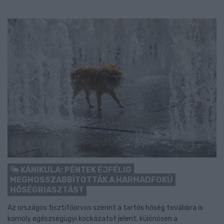
KÁNIKULA: PÉNTEK ÉJFÉLIG
MEGHOSSZABBÍTOTTÁK A HARMADFOKÚ
HŐSÉGRIASZTÁST
Az országos tisztifőorvos szerint a tartós hőség továbbra is
komoly egészségügyi kockázatot jelent, különösen a