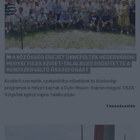
A KÖZÖSSÉG EREJÉT ÜNNEPELTÉK HÉDERVÁRON:
MEGYEI TISZA SZIGET-TALÁLKOZÓ ERŐSÍTETTE A
RENDSZERVÁLTÓ ÖSSZEFOGÁST
Közéleti szereplők, szakpolitikai előadások és közösségi
programok is helyet kaptak a Győr-Moson-Sopron megyei TISZA
Szigetek egész napos találkozóján.
1 hozzászólás