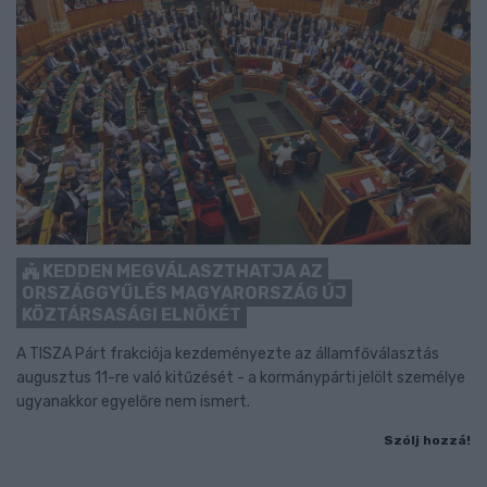
KEDDEN MEGVÁLASZTHATJA AZ
ORSZÁGGYŰLÉS MAGYARORSZÁG ÚJ
KÖZTÁRSASÁGI ELNÖKÉT
A TISZA Párt frakciója kezdeményezte az államfőválasztás
augusztus 11-re való kitűzését - a kormánypárti jelölt személye
ugyanakkor egyelőre nem ismert.
Szólj hozzá!