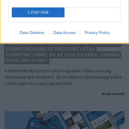
CONFIRM
Data Deletion
Data Access
Privacy Policy
KÁNIKULA-AKTUÁL: MEGHOSSZABBÍTOTTÁK A
HŐSÉGRIASZTÁST, A KÖVETKEZŐ 48 ÓRA LEHET A
LEGKRITIKUSABB AZ ENERGIAELLÁTÁS
SZEMPONTJÁBÓL, DE AZ UTOLSÓ PAKSI TURBINA
EGYELŐRE KITART
A Védelmi Munkacsoport szerint egyelőre stabil az ország
villamosenergia-rendszere, de továbbra is takarékosságra kérik
a lakosságot és a nagyfogyasztókat.
Szólj hozzá!