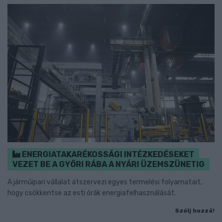
ENERGIATAKARÉKOSSÁGI INTÉZKEDÉSEKET
VEZET BE A GYŐRI RÁBA A NYÁRI ÜZEMSZÜNETIG
A járműipari vállalat átszervezi egyes termelési folyamatait,
hogy csökkentse az esti órák energiafelhasználását.
Szólj hozzá!