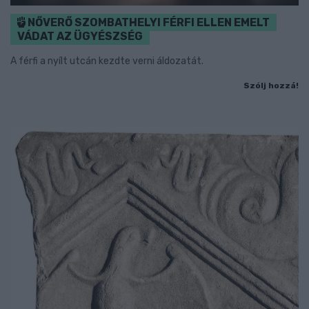
NŐVERŐ SZOMBATHELYI FÉRFI ELLEN EMELT
VÁDAT AZ ÜGYÉSZSÉG
A férfi a nyílt utcán kezdte verni áldozatát.
Szólj hozzá!