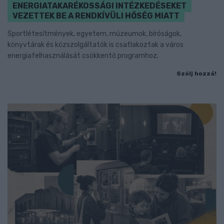
ENERGIATAKARÉKOSSÁGI INTÉZKEDÉSEKET
VEZETTEK BE A RENDKÍVÜLI HŐSÉG MIATT
Sportlétesítmények, egyetem, múzeumok, bíróságok,
könyvtárak és közszolgáltatók is csatlakoztak a város
energiafelhasználását csökkentő programhoz.
Szólj hozzá!