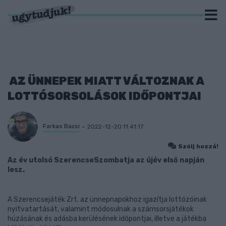
AZ ÜNNEPEK MIATT VÁLTOZNAK A
LOTTÓSORSOLÁSOK IDŐPONTJAI
Farkas Bazsi
2022-12-20 11:41:17
Szólj hozzá!
Az év utolsó SzerencseSzombatja az újév első napján
lesz.
A Szerencsejáték Zrt. az ünnepnapokhoz igazítja lottózóinak
nyitvatartását, valamint módosulnak a számsorsjátékok
húzásának és adásba kerülésének időpontjai, illetve a játékba