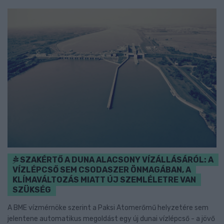
SZAKÉRTŐ A DUNA ALACSONY VÍZÁLLÁSÁRÓL: A
VÍZLÉPCSŐ SEM CSODASZER ÖNMAGÁBAN, A
KLÍMAVÁLTOZÁS MIATT ÚJ SZEMLÉLETRE VAN
SZÜKSÉG
A BME vízmérnöke szerint a Paksi Atomerőmű helyzetére sem
jelentene automatikus megoldást egy új dunai vízlépcső - a jövő