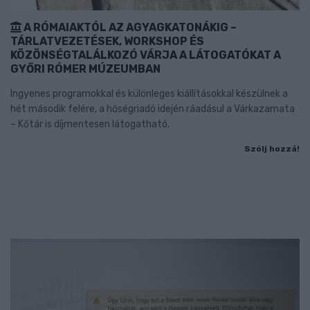
A RÓMAIAKTÓL AZ AGYAGKATONÁKIG –
TÁRLATVEZETÉSEK, WORKSHOP ÉS
KÖZÖNSÉGTALÁLKOZÓ VÁRJA A LÁTOGATÓKAT A
GYŐRI RÓMER MÚZEUMBAN
Ingyenes programokkal és különleges kiállításokkal készülnek a
hét második felére, a hőségriadó idején ráadásul a Várkazamata
– Kőtár is díjmentesen látogatható.
Szólj hozzá!