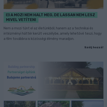
A MOZI NEM HALT MEG, DE LASSAN NEM LESZ
MIVEL VETÍTENI
Nem a mozi tűnt el az életünkből, hanem az a technikai és
intézményi háttér került veszélybe, amely lehetővé teszi, hogy
a film továbbra is közösségi élmény maradjon.
Szólj hozzá!