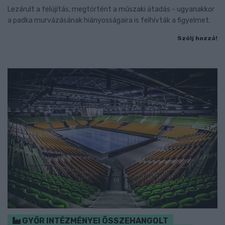
Lezárult a felújítás, megtörtént a műszaki átadás - ugyanakkor
a padka murvázásának hiányosságaira is felhívták a figyelmet.
Szólj hozzá!
GYŐR INTÉZMÉNYEI ÖSSZEHANGOLT