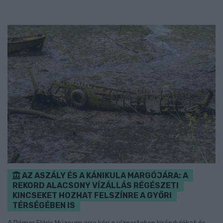
AZ ASZÁLY ÉS A KÁNIKULA MARGÓJÁRA: A
REKORD ALACSONY VÍZÁLLÁS RÉGÉSZETI
KINCSEKET HOZHAT FELSZÍNRE A GYŐRI
TÉRSÉGÉBEN IS