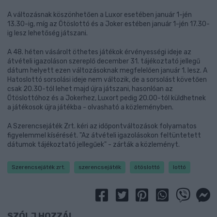
A változásnak köszönhetően a Luxor esetében január 1-jén
13.30-ig, míg az Ötöslottó és a Joker estében január 1-jén 17.30-
ig lesz lehetőség játszani.
A 48. héten vásárolt öthetes játékok érvényességi ideje az
átvételi igazoláson szereplő december 31. tájékoztató jellegű
dátum helyett ezen változásoknak megfelelően január 1. lesz. A
Hatoslottó sorsolási ideje nem változik, de a sorsolást követően
csak 20.30-tól lehet majd újra játszani, hasonlóan az
Ötöslottóhoz és a Jokerhez, Luxort pedig 20.00-tól küldhetnek
a játékosok újra játékba - olvasható a közleményben.
A Szerencsejáték Zrt. kéri az időpontváltozások folyamatos
figyelemmel kísérését. "Az átvételi igazolásokon feltüntetett
dátumok tájékoztató jellegűek" - zárták a közleményt.
Szerencsejáték zrt.
szerencsejáték
ötöslottó
lottó
SZÓLJ HOZZÁ!