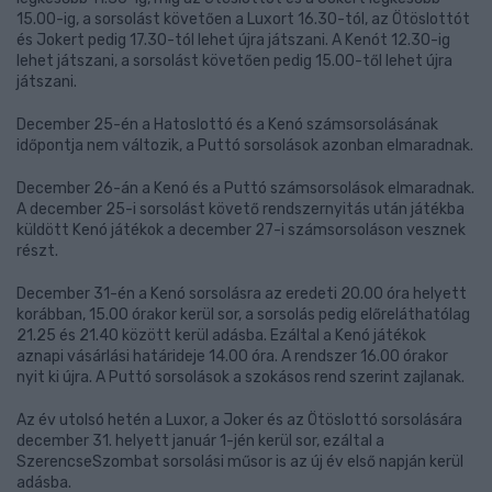
15.00-ig, a sorsolást követően a Luxort 16.30-tól, az Ötöslottót
és Jokert pedig 17.30-tól lehet újra játszani. A Kenót 12.30-ig
lehet játszani, a sorsolást követően pedig 15.00-től lehet újra
játszani.
December 25-én a Hatoslottó és a Kenó számsorsolásának
időpontja nem változik, a Puttó sorsolások azonban elmaradnak.
December 26-án a Kenó és a Puttó számsorsolások elmaradnak.
A december 25-i sorsolást követő rendszernyitás után játékba
küldött Kenó játékok a december 27-i számsorsoláson vesznek
részt.
December 31-én a Kenó sorsolásra az eredeti 20.00 óra helyett
korábban, 15.00 órakor kerül sor, a sorsolás pedig előreláthatólag
21.25 és 21.40 között kerül adásba. Ezáltal a Kenó játékok
aznapi vásárlási határideje 14.00 óra. A rendszer 16.00 órakor
nyit ki újra. A Puttó sorsolások a szokásos rend szerint zajlanak.
Az év utolsó hetén a Luxor, a Joker és az Ötöslottó sorsolására
december 31. helyett január 1-jén kerül sor, ezáltal a
SzerencseSzombat sorsolási műsor is az új év első napján kerül
adásba.