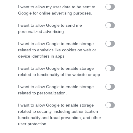
I want to allow my user data to be sent to
Google for online advertising purposes.
I want to allow Google to send me
A NAPOKBAN BEFEJEZŐDIK A GYŐRI
personalized advertising.
DÍSZKIVILÁGÍTÁS LEKAPCSOLÁSA
I want to allow Google to enable storage
A város 77 helyszínén zajlik a munkavégzés, a Győr Projekt
related to analytics like cookies on web or
kezelésében lévő épületek egy részét is érinti az intézkedés.
device identifiers in apps.
Szólj hozzá!
I want to allow Google to enable storage
related to functionality of the website or app.
I want to allow Google to enable storage
related to personalization.
I want to allow Google to enable storage
related to security, including authentication
functionality and fraud prevention, and other
user protection.