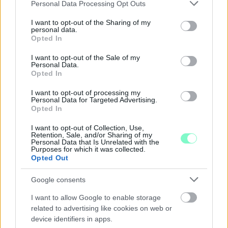
Please note that this website/app uses one or more Google
Personal Data Processing Opt Outs
services and may gather and store information including but
not limited to your visit or usage behaviour. You may click to
I want to opt-out of the Sharing of my
LAKOSSÁGI FÓRUMON MUTATJÁK BE A
personal data.
grant or deny consent to Google and its third-party tags to
GYŐRSZENTIVÁNI KÖR TÉR FELÚJÍTÁSÁNAK
Opted In
use your data for below specified purposes in below Google
TERVEIT
consent section.
I want to opt-out of the Sale of my
Personal Data.
Augusztus 6-án a beruházás ütemezéséről és az új kerékpárút
Opted In
építéséről is tájékoztatják az érdeklődőket.
I want to opt-out of processing my
Szólj hozzá!
Personal Data for Targeted Advertising.
Opted In
I want to opt-out of Collection, Use,
Retention, Sale, and/or Sharing of my
Personal Data that Is Unrelated with the
Purposes for which it was collected.
Opted Out
Google consents
I want to allow Google to enable storage
related to advertising like cookies on web or
device identifiers in apps.