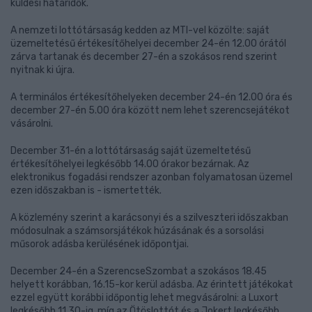
küldési határidők.
A nemzeti lottótársaság kedden az MTI-vel közölte: saját
üzemeltetésű értékesítőhelyei december 24-én 12.00 órától
zárva tartanak és december 27-én a szokásos rend szerint
nyitnak ki újra.
A terminálos értékesítőhelyeken december 24-én 12.00 óra és
december 27-én 5.00 óra között nem lehet szerencsejátékot
vásárolni.
December 31-én a lottótársaság saját üzemeltetésű
értékesítőhelyei legkésőbb 14.00 órakor bezárnak. Az
elektronikus fogadási rendszer azonban folyamatosan üzemel
ezen időszakban is - ismertették.
A közlemény szerint a karácsonyi és a szilveszteri időszakban
módosulnak a számsorsjátékok húzásának és a sorsolási
műsorok adásba kerülésének időpontjai.
December 24-én a SzerencseSzombat a szokásos 18.45
helyett korábban, 16.15-kor kerül adásba. Az érintett játékokat
ezzel együtt korábbi időpontig lehet megvásárolni: a Luxort
legkésőbb 11.30-ig, míg az Ötöslottót és a Jokert legkésőbb