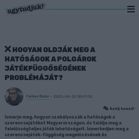
HOGYAN OLDJÁK MEG A
HATÓSÁGOK A POLGÁROK
JÁTÉKFÜGGŐSÉGÉNEK
PROBLÉMÁJÁT?
Farkas Bazsi
2023-09-20 18:07:00
Szólj hozzá!
Ismerje meg, hogyan szabályozzák a hatóságok a
szerencsejátékot Magyarországon, és találja meg a
felelősségteljes játék lehetőségeit. Ismerkedjen meg a
szerencsejáték-függőség megelőzésének és