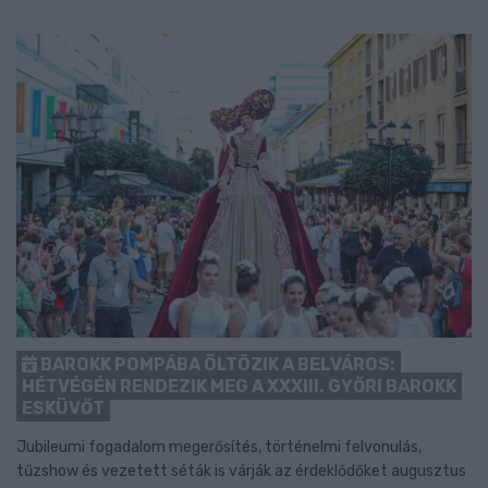
BAROKK POMPÁBA ÖLTÖZIK A BELVÁROS:
HÉTVÉGÉN RENDEZIK MEG A XXXIII. GYŐRI BAROKK
ESKÜVŐT
Jubileumi fogadalom megerősítés, történelmi felvonulás,
tűzshow és vezetett séták is várják az érdeklődőket augusztus