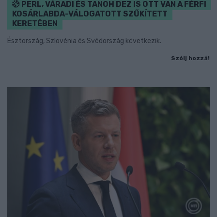
PERL, VÁRADI ÉS TANOH DEZ IS OTT VAN A FÉRFI
KOSÁRLABDA-VÁLOGATOTT SZŰKÍTETT
KERETÉBEN
Észtország, Szlovénia és Svédország következik.
Szólj hozzá!