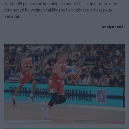
A „Zenélő piac” című különleges koncerttel szeptember 7-én
rendhagyó helyszínen találkozhat a közönség a klasszikus
zenével.
Szólj hozzá!