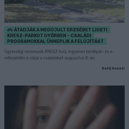
ÁTADJÁK A MEGÚJULT ERZSÉBET LIGETI
KRESZ-PARKOT GYŐRBEN – CSALÁDI
PROGRAMOKKAL ÜNNEPLIK A FELÚJÍTÁST
Ügyességi versenyek, KRESZ-kvíz, ingyenes kerékpár- és e-
rollerjelölés is várja a családokat augusztus 8-án.
Szólj hozzá!