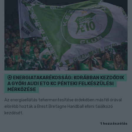
ENERGIATAKARÉKOSSÁG: KORÁBBAN KEZDŐDIK
A GYŐRI AUDI ETO KC PÉNTEKI FELKÉSZÜLÉSI
MÉRKŐZÉSE
Az energiaellátás tehermentesítése érdekében másfél órával
előrébb hozták a Brest Bretagne Handball elleni találkozó
kezdését.
1 hozzászólás