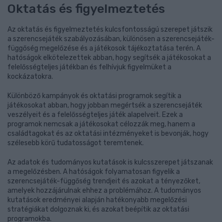
Oktatás és figyelmeztetés
Az oktatás és figyelmeztetés kulcsfontosságú szerepet játszik
a szerencsejáték szabályozásában, különösen a szerencsejáték-
függőség megelőzése és a játékosok tájékoztatása terén. A
hatóságok elkötelezettek abban, hogy segítsék a játékosokat a
felelősségteljes játékban és felhívjuk figyelmüket a
kockázatokra.
Különböző kampányok és oktatási programok segítik a
játékosokat abban, hogy jobban megértsék a szerencsejáték
veszélyeit és a felelősségteljes játék alapelveit. Ezek a
programok nemcsak a játékosokat célozzák meg, hanem a
családtagokat és az oktatási intézményeket is bevonják, hogy
szélesebb körű tudatosságot teremtenek.
Az adatok és tudományos kutatások is kulcsszerepet játszanak
a megelőzésben. A hatóságok folyamatosan figyelik a
szerencsejáték-függőség trendjeit és azokat a tényezőket,
amelyek hozzájárulnak ehhez a problémához. A tudományos
kutatások eredményei alapján hatékonyabb megelőzési
stratégiákat dolgoznak ki, és azokat beépítik az oktatási
programokba.