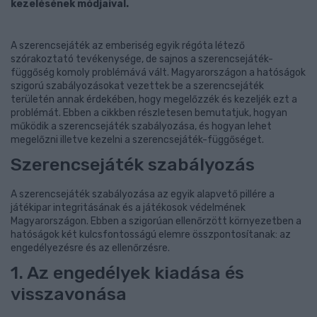
kezelésének módjaival.
A szerencsejáték az emberiség egyik régóta létező
szórakoztató tevékenysége, de sajnos a szerencsejáték-
függőség komoly problémává vált. Magyarországon a hatóságok
szigorú szabályozásokat vezettek be a szerencsejáték
területén annak érdekében, hogy megelőzzék és kezeljék ezt a
problémát. Ebben a cikkben részletesen bemutatjuk, hogyan
működik a szerencsejáték szabályozása, és hogyan lehet
megelőzni illetve kezelni a szerencsejáték-függőséget.
Szerencsejáték szabályozás
A szerencsejáték szabályozása az egyik alapvető pillére a
játékipar integritásának és a játékosok védelmének
Magyarországon. Ebben a szigorúan ellenőrzött környezetben a
hatóságok két kulcsfontosságú elemre összpontosítanak: az
engedélyezésre és az ellenőrzésre.
1. Az engedélyek kiadása és
visszavonása