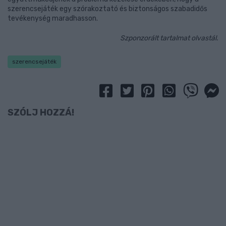
szerencsejáték egy szórakoztató és biztonságos szabadidős
tevékenység maradhasson.
Szponzorált tartalmat olvastál.
szerencsejáték
SZÓLJ HOZZÁ!