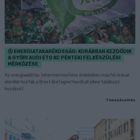
ENERGIATAKARÉKOSSÁG: KORÁBBAN KEZDŐDIK
A GYŐRI AUDI ETO KC PÉNTEKI FELKÉSZÜLÉSI
MÉRKŐZÉSE
Az energiaellátás tehermentesítése érdekében másfél órával
előrébb hozták a Brest Bretagne Handball elleni találkozó
kezdését.
1 hozzászólás