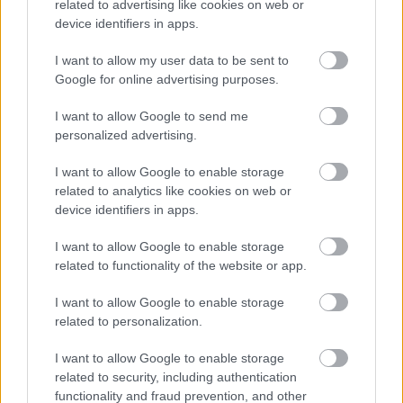
related to advertising like cookies on web or
device identifiers in apps.
I want to allow my user data to be sent to
Google for online advertising purposes.
I want to allow Google to send me
personalized advertising.
I want to allow Google to enable storage
related to analytics like cookies on web or
CZUNYINÉ HARCA A GMAIL ÉS AZ ÖNKÉNY ELLEN
device identifiers in apps.
- LETILTOTTA A GOOGLE A VÉDVONAL LEVELEZŐ
FIÓKJÁT
I want to allow Google to enable storage
related to functionality of the website or app.
Nem vicc! A Fidesz maradéka tényleg egy ingyenes e-mail
szolgáltatást használt, hogy megvédje a Fidesz maradékát.
I want to allow Google to enable storage
Szólj hozzá!
related to personalization.
I want to allow Google to enable storage
related to security, including authentication
functionality and fraud prevention, and other