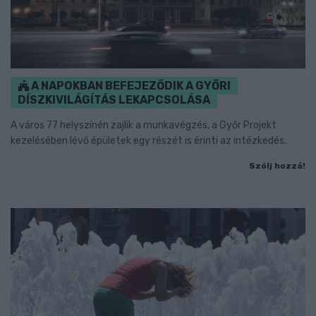
A NAPOKBAN BEFEJEZŐDIK A GYŐRI
DÍSZKIVILÁGÍTÁS LEKAPCSOLÁSA
A város 77 helyszínén zajlik a munkavégzés, a Győr Projekt
kezelésében lévő épületek egy részét is érinti az intézkedés.
Szólj hozzá!