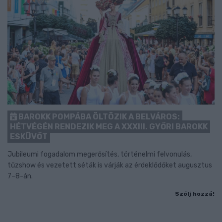
BAROKK POMPÁBA ÖLTÖZIK A BELVÁROS:
HÉTVÉGÉN RENDEZIK MEG A XXXIII. GYŐRI BAROKK
ESKÜVŐT
Jubileumi fogadalom megerősítés, történelmi felvonulás,
tűzshow és vezetett séták is várják az érdeklődőket augusztus
7–8-án.
Szólj hozzá!