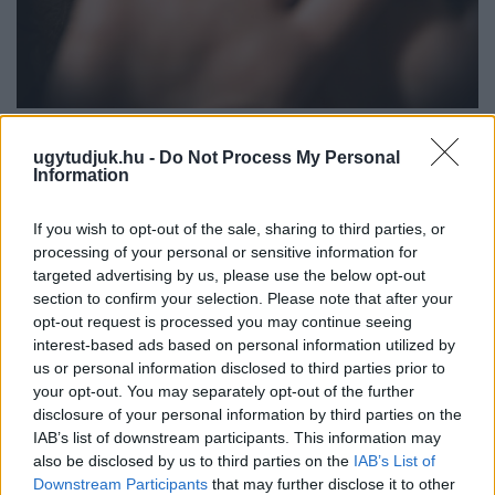
NŐVERŐ SZOMBATHELYI FÉRFI ELLEN EMELT
VÁDAT AZ ÜGYÉSZSÉG
ugytudjuk.hu -
Do Not Process My Personal
Information
A férfi a nyílt utcán kezdte verni áldozatát.
If you wish to opt-out of the sale, sharing to third parties, or
Szólj hozzá!
processing of your personal or sensitive information for
targeted advertising by us, please use the below opt-out
section to confirm your selection. Please note that after your
opt-out request is processed you may continue seeing
interest-based ads based on personal information utilized by
us or personal information disclosed to third parties prior to
your opt-out. You may separately opt-out of the further
disclosure of your personal information by third parties on the
IAB’s list of downstream participants. This information may
also be disclosed by us to third parties on the
IAB’s List of
Downstream Participants
that may further disclose it to other