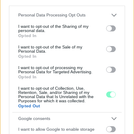
third parties.
Please note that this website/app uses one or more Google
Personal Data Processing Opt Outs
services and may gather and store information including but
not limited to your visit or usage behaviour. You may click to
I want to opt-out of the Sharing of my
personal data.
grant or deny consent to Google and its third-party tags to
Opted In
A RÓMAIAKTÓL AZ AGYAGKATONÁKIG –
use your data for below specified purposes in below Google
TÁRLATVEZETÉSEK, WORKSHOP ÉS
consent section.
I want to opt-out of the Sale of my
KÖZÖNSÉGTALÁLKOZÓ VÁRJA A LÁTOGATÓKAT A
Personal Data.
Opted In
GYŐRI RÓMER MÚZEUMBAN
Ingyenes programokkal és különleges kiállításokkal készülnek a
I want to opt-out of processing my
Personal Data for Targeted Advertising.
hét második felére, a hőségriadó idején ráadásul a Várkazamata
Opted In
– Kőtár is díjmentesen látogatható.
I want to opt-out of Collection, Use,
Szólj hozzá!
Retention, Sale, and/or Sharing of my
Personal Data that Is Unrelated with the
Purposes for which it was collected.
Opted Out
Google consents
I want to allow Google to enable storage