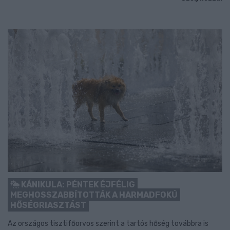
KÁNIKULA: PÉNTEK ÉJFÉLIG
MEGHOSSZABBÍTOTTÁK A HARMADFOKÚ
HŐSÉGRIASZTÁST
Az országos tisztifőorvos szerint a tartós hőség továbbra is