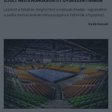
ÚJULT MEG A HOMOKSORI ÚT GYŐRSZENTIVÁNON
Lezárult a felújítás, megtörtént a műszaki átadás - ugyanakkor
a padka murvázásának hiányosságaira is felhívták a figyelmet.
Szólj hozzá!