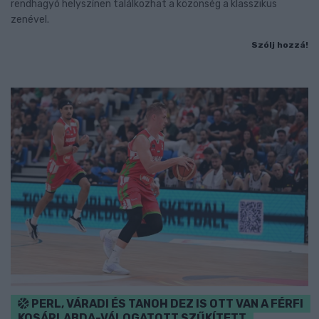
rendhagyó helyszínen találkozhat a közönség a klasszikus
zenével.
Szólj hozzá!
PERL, VÁRADI ÉS TANOH DEZ IS OTT VAN A FÉRFI
KOSÁRLABDA-VÁLOGATOTT SZŰKÍTETT