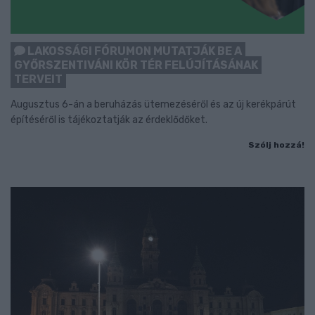
LAKOSSÁGI FÓRUMON MUTATJÁK BE A
GYŐRSZENTIVÁNI KÖR TÉR FELÚJÍTÁSÁNAK
TERVEIT
Augusztus 6-án a beruházás ütemezéséről és az új kerékpárút
építéséről is tájékoztatják az érdeklődőket.
Szólj hozzá!