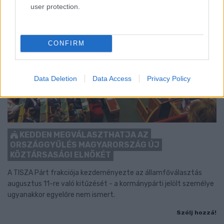
user protection.
CONFIRM
Data Deletion
Data Access
Privacy Policy
KEDDEN MEGVÁLASZTHATJA AZ
ORSZÁGGYŰLÉS MAGYARORSZÁG ÚJ
KÖZTÁRSASÁGI ELNÖKÉT
A TISZA Párt frakciója kezdeményezte az államfőválasztás
augusztus 11-re való kitűzését - a kormánypárti jelölt személye
ugyanakkor egyelőre nem ismert.
Szólj hozzá!