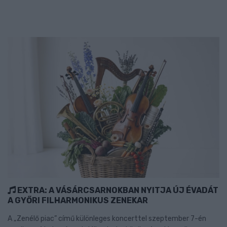
EXTRA: A VÁSÁRCSARNOKBAN NYITJA ÚJ ÉVADÁT
A GYŐRI FILHARMONIKUS ZENEKAR
A „Zenélő piac” című különleges koncerttel szeptember 7-én