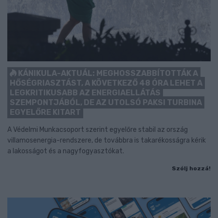
KÁNIKULA-AKTUÁL: MEGHOSSZABBÍTOTTÁK A
HŐSÉGRIASZTÁST, A KÖVETKEZŐ 48 ÓRA LEHET A
LEGKRITIKUSABB AZ ENERGIAELLÁTÁS
SZEMPONTJÁBÓL, DE AZ UTOLSÓ PAKSI TURBINA
EGYELŐRE KITART
A Védelmi Munkacsoport szerint egyelőre stabil az ország
villamosenergia-rendszere, de továbbra is takarékosságra kérik
a lakosságot és a nagyfogyasztókat.
Szólj hozzá!