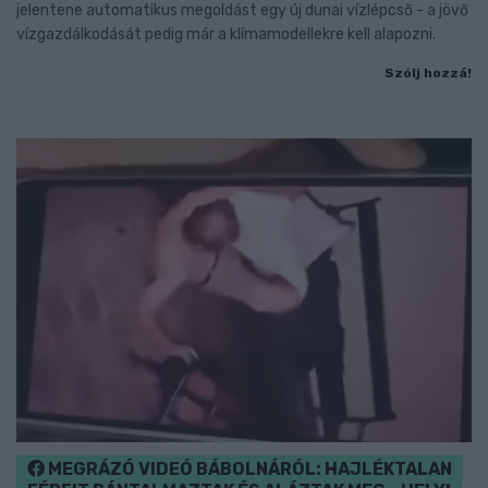
jelentene automatikus megoldást egy új dunai vízlépcső - a jövő
vízgazdálkodását pedig már a klímamodellekre kell alapozni.
Szólj hozzá!
MEGRÁZÓ VIDEÓ BÁBOLNÁRÓL: HAJLÉKTALAN