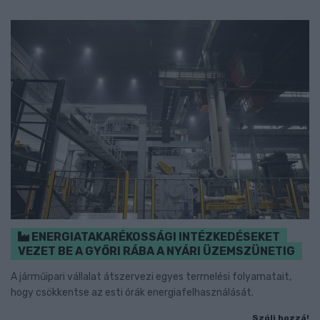
ENERGIATAKARÉKOSSÁGI INTÉZKEDÉSEKET
VEZET BE A GYŐRI RÁBA A NYÁRI ÜZEMSZÜNETIG
A járműipari vállalat átszervezi egyes termelési folyamatait,
hogy csökkentse az esti órák energiafelhasználását.
Szólj hozzá!