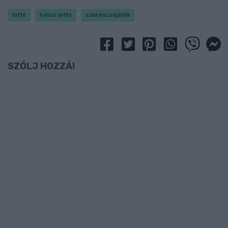
lottó
hatos lottó
szerencsejáték
SZÓLJ HOZZÁ!