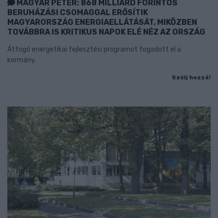
MAGYAR PÉTER: 868 MILLIÁRD FORINTOS
BERUHÁZÁSI CSOMAGGAL ERŐSÍTIK
MAGYARORSZÁG ENERGIAELLÁTÁSÁT, MIKÖZBEN
TOVÁBBRA IS KRITIKUS NAPOK ELÉ NÉZ AZ ORSZÁG
Átfogó energetikai fejlesztési programot fogadott el a
kormány.
Szólj hozzá!