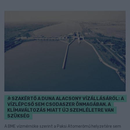
SZAKÉRTŐ A DUNA ALACSONY VÍZÁLLÁSÁRÓL: A
VÍZLÉPCSŐ SEM CSODASZER ÖNMAGÁBAN, A
KLÍMAVÁLTOZÁS MIATT ÚJ SZEMLÉLETRE VAN
SZÜKSÉG
A BME vízmérnöke szerint a Paksi Atomerőmű helyzetére sem