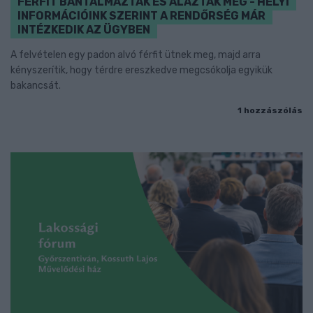
FÉRFIT BÁNTALMAZTAK ÉS ALÁZTAK MEG - HELYI
INFORMÁCIÓINK SZERINT A RENDŐRSÉG MÁR
INTÉZKEDIK AZ ÜGYBEN
A felvételen egy padon alvó férfit ütnek meg, majd arra
kényszerítik, hogy térdre ereszkedve megcsókolja egyikük
bakancsát.
1 hozzászólás