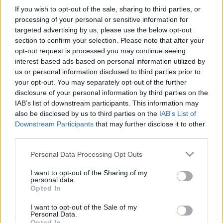
2019. november. 15. 09:11
If you wish to opt-out of the sale, sharing to third parties, or
A legolcsóbb ajánlat havi 500 ezer forint körül van, a
processing of your personal or sensitive information for
legmagasabb meghaladja a 800 ezret.
targeted advertising by us, please use the below opt-out
NAGY KOLONCTÓL SZABADUL MEG A SAVARIA
section to confirm your selection. Please note that after your
MOZI BÜFÉJÉNEK EDDIGI BÉRLŐJE
opt-out request is processed you may continue seeing
interest-based ads based on personal information utilized by
2019. november. 14. 11:31
Az elmúlt három évben több, mint 30 millió forint mínuszt
us or personal information disclosed to third parties prior to
termelt az egység. Nem irigyeljük.
your opt-out. You may separately opt-out of the further
disclosure of your personal information by third parties on the
MEGÚJULT A SAVARIA MOZI WEBLAPJA, ÉS
IAB’s list of downstream participants. This information may
MÁR ONLINE IS TUDSZ JEGYET VENNI
also be disclosed by us to third parties on the
IAB’s List of
2019. november. 14. 08:00
Downstream Participants
that may further disclose it to other
Hello modern világ!
third parties.
HIVATALOSAN IS ELMARAD A NOVEMBERI
Please note that this website/app uses one or more Google
KRÚBI KONCERT SZOMBATHELYEN
Personal Data Processing Opt Outs
services and may gather and store information including but
2019. november. 07. 19:47
not limited to your visit or usage behaviour. You may click to
I want to opt-out of the Sharing of my
Az eseményt úgy hirdette az azt rendező Cinema Café, hogy
personal data.
grant or deny consent to Google and its third-party tags to
nem volt bérleti szerződése az aulára.
Opted In
use your data for below specified purposes in below Google
CSALÁS? NEM TARTHATNAK KONCERTET A
consent section.
I want to opt-out of the Sale of my
SAVARIA MOZI AULÁJÁBAN, ERRŐL AZONBAN
Personal Data.
SEM A JEGYÉRTÉKESÍTŐ, SEM A FELLÉPŐ
Opted In