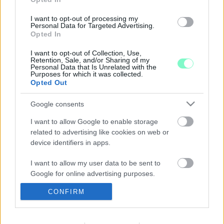
ZENEKAROK NEM TUDNAK
I want to opt-out of processing my
2019. október. 30. 08:55
Personal Data for Targeted Advertising.
Úgy árulják a jegyeket, hogy közben az anyaintézmény
Opted In
igazgatója kijelentette, hogy nem fogja bérbe adni az aulát a
vállalkozónak.
I want to opt-out of Collection, Use,
Retention, Sale, and/or Sharing of my
BEOSZTOTTJA ÉDESANYJÁNAK
Personal Data that Is Unrelated with the
Purposes for which it was collected.
SEGÍTSÉGÉVEL ZOKOGJA TELE A VAS NÉPÉT A
Opted Out
FIDESZES KÁVÉZÓBÉRLŐ
2019. október. 26. 17:09
Google consents
Valami baja van a Savaria mozikávézó tulajának, de nem tudunk
rájönni, hogy mi az.
I want to allow Google to enable storage
related to advertising like cookies on web or
MOKA, HAVEROK, FILMES BULI! -
device identifiers in apps.
SZOMBATHELYI DIÁK FILMNAPOT RENDEZNEK
A SAVARIA MOZIBAN
I want to allow my user data to be sent to
2019. szeptember. 29. 17:51
Google for online advertising purposes.
A művészeti középiskola filmes képzése filmkészítő
műhelymunkával és remek szakmai előadásokkal, Ruben Brandt-
CONFIRM
I want to allow Google to send me
vetítéssel és közönségtalálkozóval, valamint majdnem 100
personalized advertising.
alkotás felvonultató diákfilmes versennyel megspékelt színes
szakmai napot szervezett. Filmeseknek, filmkészítést