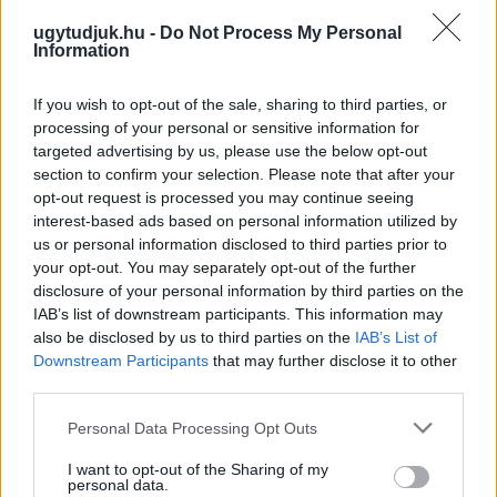
ugytudjuk.hu -
Do Not Process My Personal
Information
If you wish to opt-out of the sale, sharing to third parties, or
processing of your personal or sensitive information for
targeted advertising by us, please use the below opt-out
section to confirm your selection. Please note that after your
opt-out request is processed you may continue seeing
interest-based ads based on personal information utilized by
us or personal information disclosed to third parties prior to
your opt-out. You may separately opt-out of the further
disclosure of your personal information by third parties on the
IAB’s list of downstream participants. This information may
also be disclosed by us to third parties on the
IAB’s List of
Downstream Participants
that may further disclose it to other
NŐVERŐ SZOMBATHELYI FÉRFI ELLEN EMELT
third parties.
VÁDAT AZ ÜGYÉSZSÉG
Please note that this website/app uses one or more Google
Personal Data Processing Opt Outs
A férfi a nyílt utcán kezdte verni áldozatát.
services and may gather and store information including but
not limited to your visit or usage behaviour. You may click to
I want to opt-out of the Sharing of my
personal data.
Szólj hozzá!
grant or deny consent to Google and its third-party tags to