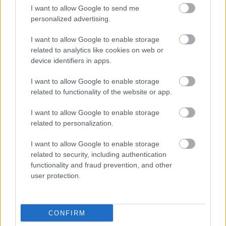
Ingyenes programokkal és különleges kiállításokkal készülnek a
I want to allow Google to send me
hét második felére, a hőségriadó idején ráadásul a Várkazamata
personalized advertising.
– Kőtár is díjmentesen látogatható.
I want to allow Google to enable storage
Szólj hozzá!
related to analytics like cookies on web or
device identifiers in apps.
I want to allow Google to enable storage
related to functionality of the website or app.
I want to allow Google to enable storage
related to personalization.
I want to allow Google to enable storage
related to security, including authentication
functionality and fraud prevention, and other
user protection.
CONFIRM
CZUNYINÉ HARCA A GMAIL ÉS AZ ÖNKÉNY ELLEN