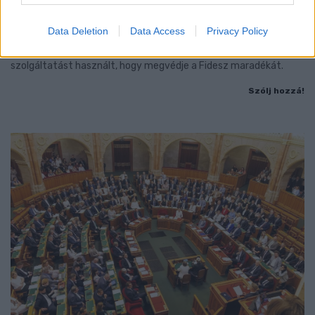
- LETILTOTTA A GOOGLE A VÉDVONAL LEVELEZŐ
FIÓKJÁT
Data Deletion
Data Access
Privacy Policy
Nem vicc! A Fidesz maradéka tényleg egy ingyenes e-mail
szolgáltatást használt, hogy megvédje a Fidesz maradékát.
Szólj hozzá!