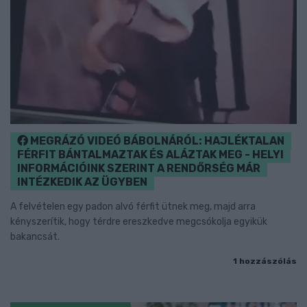
MEGRÁZÓ VIDEÓ BÁBOLNÁRÓL: HAJLÉKTALAN
FÉRFIT BÁNTALMAZTAK ÉS ALÁZTAK MEG - HELYI
INFORMÁCIÓINK SZERINT A RENDŐRSÉG MÁR
INTÉZKEDIK AZ ÜGYBEN
A felvételen egy padon alvó férfit ütnek meg, majd arra
kényszerítik, hogy térdre ereszkedve megcsókolja egyikük
bakancsát.
1 hozzászólás