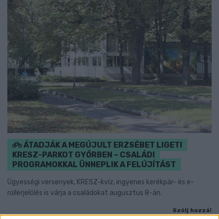
ÁTADJÁK A MEGÚJULT ERZSÉBET LIGETI
KRESZ-PARKOT GYŐRBEN – CSALÁDI
PROGRAMOKKAL ÜNNEPLIK A FELÚJÍTÁST
Ügyességi versenyek, KRESZ-kvíz, ingyenes kerékpár- és e-
rollerjelölés is várja a családokat augusztus 8-án.
Szólj hozzá!