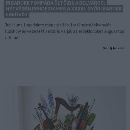
BAROKK POMPÁBA ÖLTÖZIK A BELVÁROS:
HÉTVÉGÉN RENDEZIK MEG A XXXIII. GYŐRI BAROKK
ESKÜVŐT
Jubileumi fogadalom megerősítés, történelmi felvonulás,
tűzshow és vezetett séták is várják az érdeklődőket augusztus
7–8-án.
Szólj hozzá!