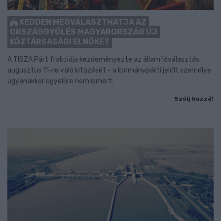
KEDDEN MEGVÁLASZTHATJA AZ
ORSZÁGGYŰLÉS MAGYARORSZÁG ÚJ
KÖZTÁRSASÁGI ELNÖKÉT
A TISZA Párt frakciója kezdeményezte az államfőválasztás
augusztus 11-re való kitűzését - a kormánypárti jelölt személye
ugyanakkor egyelőre nem ismert.
Szólj hozzá!