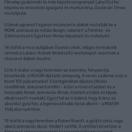
Filmalap gyakornoki és más képzési programjait Lányi Eszter
képzési és innovációs igazgató és munkatársa, Gyulavári Tímea
mutatja be.
Utánuk ugyanott egykori művészetis diákok mutatják be a
MOME animáció és média design, valamint a Filmház- és
Színművészeti Egyetem filmes képzéseit és műhelyeit.
14 órától a mozi aulájában Gyanús célok, világos instrukciók
címmel a Lukács-fivérek filmkészítő workshopot vezetnek a
részvevő diákok részére.
Este 6 órakor a nagyteremben az esemény fénypontja
következik: a MOVUM díjátadó ünnepség. A neves szakmai zsűri a
közel 100 pályamunkát 5 kategóriában díjazza (fikciós
rövidfilmek, dokumentumfilm - külön a rövid etűdöket és a
hosszabb filmek, animációs filmek, kísérleti etűdök és klipek,
alkalmazott munkák). Egyúttal az is kiderül, hogy ki lesz az
abszolút győztes, a leginnovatívabb fiatal alkotó - a MOVUM-
fődíj első nyertese.
19 órától a nagyteremben a Ruben Brandt, a gyűjtő című, nagy
sikerű animációs akció-thrillert vetítik. A vetítést követően a