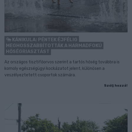
KÁNIKULA: PÉNTEK ÉJFÉLIG
MEGHOSSZABBÍTOTTÁK A HARMADFOKÚ
HŐSÉGRIASZTÁST
Az országos tisztifőorvos szerint a tartós hőség továbbra is
komoly egészségügyi kockázatot jelent, különösen a
veszélyeztetett csoportok számára.
Szólj hozzá!