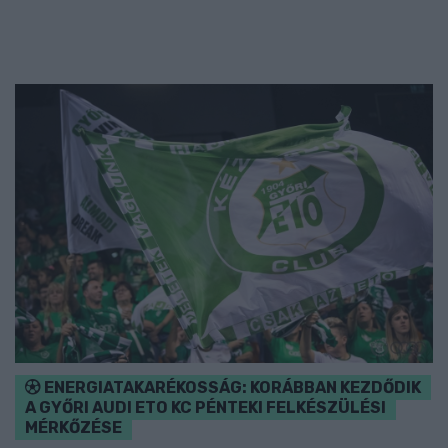
ENERGIATAKARÉKOSSÁG: KORÁBBAN KEZDŐDIK
A GYŐRI AUDI ETO KC PÉNTEKI FELKÉSZÜLÉSI
MÉRKŐZÉSE