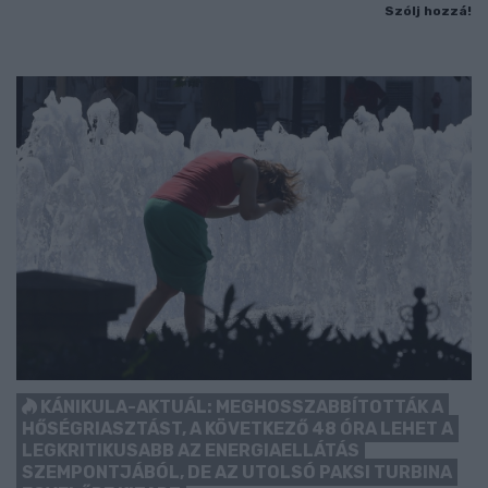
Szólj hozzá!
KÁNIKULA-AKTUÁL: MEGHOSSZABBÍTOTTÁK A
HŐSÉGRIASZTÁST, A KÖVETKEZŐ 48 ÓRA LEHET A
LEGKRITIKUSABB AZ ENERGIAELLÁTÁS
SZEMPONTJÁBÓL, DE AZ UTOLSÓ PAKSI TURBINA