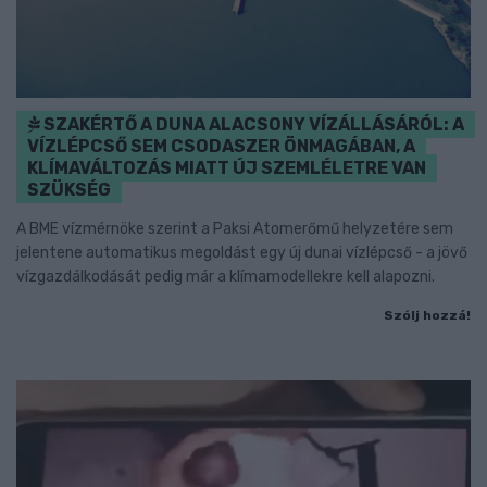
SZAKÉRTŐ A DUNA ALACSONY VÍZÁLLÁSÁRÓL: A
VÍZLÉPCSŐ SEM CSODASZER ÖNMAGÁBAN, A
KLÍMAVÁLTOZÁS MIATT ÚJ SZEMLÉLETRE VAN
SZÜKSÉG
A BME vízmérnöke szerint a Paksi Atomerőmű helyzetére sem
jelentene automatikus megoldást egy új dunai vízlépcső - a jövő
vízgazdálkodását pedig már a klímamodellekre kell alapozni.
Szólj hozzá!