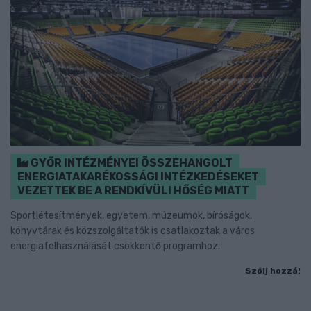
GYŐR INTÉZMÉNYEI ÖSSZEHANGOLT
ENERGIATAKARÉKOSSÁGI INTÉZKEDÉSEKET
VEZETTEK BE A RENDKÍVÜLI HŐSÉG MIATT
Sportlétesítmények, egyetem, múzeumok, bíróságok,
könyvtárak és közszolgáltatók is csatlakoztak a város
energiafelhasználását csökkentő programhoz.
Szólj hozzá!