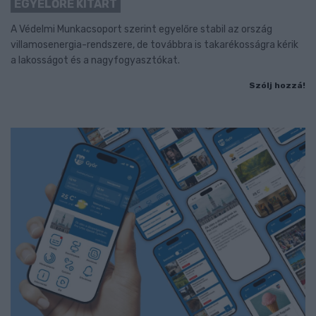
EGYELŐRE KITART
A Védelmi Munkacsoport szerint egyelőre stabil az ország
villamosenergia-rendszere, de továbbra is takarékosságra kérik
a lakosságot és a nagyfogyasztókat.
Szólj hozzá!