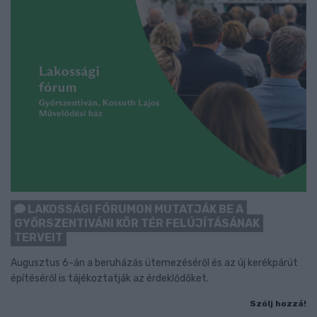
LAKOSSÁGI FÓRUMON MUTATJÁK BE A
GYŐRSZENTIVÁNI KÖR TÉR FELÚJÍTÁSÁNAK
TERVEIT
Augusztus 6-án a beruházás ütemezéséről és az új kerékpárút
építéséről is tájékoztatják az érdeklődőket.
Szólj hozzá!