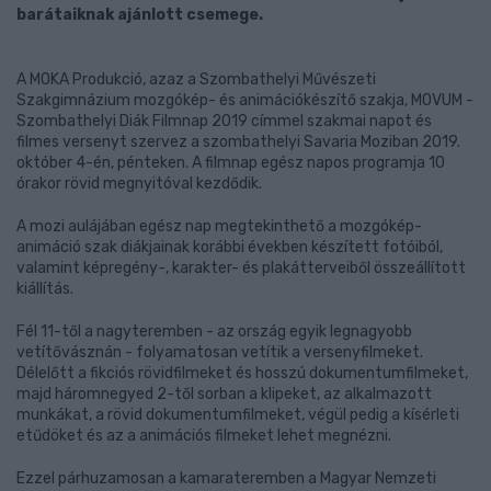
barátaiknak ajánlott csemege.
A MOKA Produkció, azaz a Szombathelyi Művészeti
Szakgimnázium mozgókép- és animációkészítő szakja, MOVUM -
Szombathelyi Diák Filmnap 2019 címmel szakmai napot és
filmes versenyt szervez a szombathelyi Savaria Moziban 2019.
október 4-én, pénteken. A filmnap egész napos programja 10
órakor rövid megnyitóval kezdődik.
A mozi aulájában egész nap megtekinthető a mozgókép-
animáció szak diákjainak korábbi években készített fotóiból,
valamint képregény-, karakter- és plakátterveiből összeállított
kiállítás.
Fél 11-től a nagyteremben - az ország egyik legnagyobb
vetítővásznán - folyamatosan vetítik a versenyfilmeket.
Délelőtt a fikciós rövidfilmeket és hosszú dokumentumfilmeket,
majd háromnegyed 2-től sorban a klipeket, az alkalmazott
munkákat, a rövid dokumentumfilmeket, végül pedig a kísérleti
etűdöket és az a animációs filmeket lehet megnézni.
Ezzel párhuzamosan a kamarateremben a Magyar Nemzeti