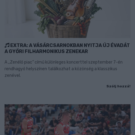
EXTRA: A VÁSÁRCSARNOKBAN NYITJA ÚJ ÉVADÁT
A GYŐRI FILHARMONIKUS ZENEKAR
A „Zenélő piac” című különleges koncerttel szeptember 7-én
rendhagyó helyszínen találkozhat a közönség a klasszikus
zenével.
Szólj hozzá!