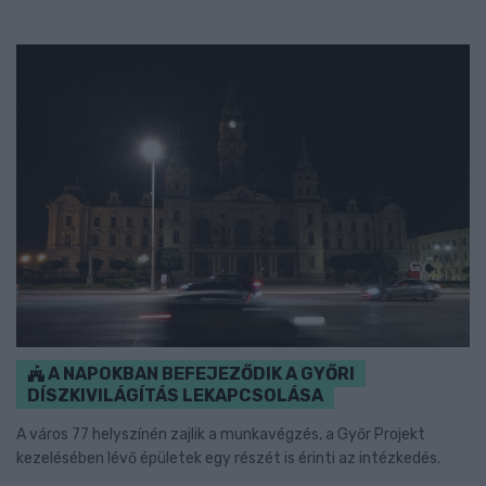
A NAPOKBAN BEFEJEZŐDIK A GYŐRI
DÍSZKIVILÁGÍTÁS LEKAPCSOLÁSA
A város 77 helyszínén zajlik a munkavégzés, a Győr Projekt
kezelésében lévő épületek egy részét is érinti az intézkedés.