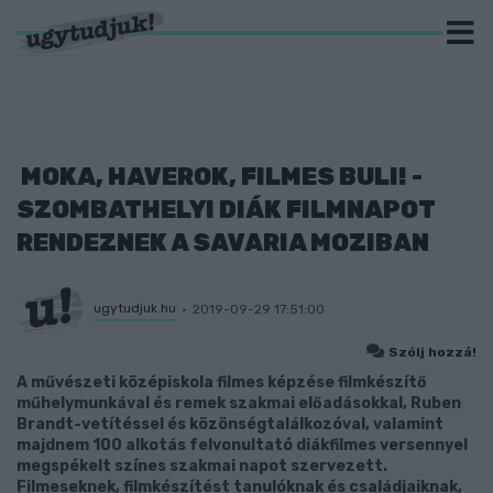
MOKA, HAVEROK, FILMES BULI! -
SZOMBATHELYI DIÁK FILMNAPOT
RENDEZNEK A SAVARIA MOZIBAN
ugytudjuk.hu
2019-09-29 17:51:00
Szólj hozzá!
A művészeti középiskola filmes képzése filmkészítő
műhelymunkával és remek szakmai előadásokkal, Ruben
Brandt-vetítéssel és közönségtalálkozóval, valamint
majdnem 100 alkotás felvonultató diákfilmes versennyel
megspékelt színes szakmai napot szervezett.
Filmeseknek, filmkészítést tanulóknak és családjaiknak,