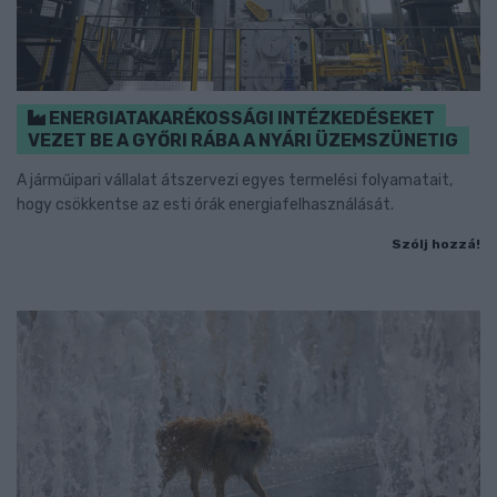
ENERGIATAKARÉKOSSÁGI INTÉZKEDÉSEKET
VEZET BE A GYŐRI RÁBA A NYÁRI ÜZEMSZÜNETIG
A járműipari vállalat átszervezi egyes termelési folyamatait,
hogy csökkentse az esti órák energiafelhasználását.
Szólj hozzá!