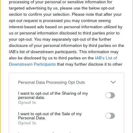
processing of your personal or sensitive information for
2019. augusztus. 26. 10:13
Rába Kálmán elnyerte a Mindenki Magyarországa Mozgalom
targeted advertising by us, please use the below opt-out
támogatását.
section to confirm your selection. Please note that after your
opt-out request is processed you may continue seeing
AZ LMP IS TÁMOGATJA RÁBA KÁLMÁN
interest-based ads based on personal information utilized by
KŐSZEGI POLGÁRMESTER-JELÖLTSÉGÉT
us or personal information disclosed to third parties prior to
2019. július. 17. 15:50
your opt-out. You may separately opt-out of the further
A párt szerint a képviselőnek elég nagy lehet a támogatottsága
disclosure of your personal information by third parties on the
ahhoz, hogy a vezetésével leváltsák a Fideszt.
IAB’s list of downstream participants. This information may
A MINDENKI MAGYARORSZÁGA MOZGALOM IS
also be disclosed by us to third parties on the
IAB’s List of
TÁMOGATJA RÁBA KÁLMÁNT
Downstream Participants
that may further disclose it to other
third parties.
2019. július. 15. 16:02
A kőszegi képviselő tegnap este jelentette be, hogy elindul a
Please note that this website/app uses one or more Google
Personal Data Processing Opt Outs
polgármesteri tisztségért.
services and may gather and store information including but
VIDEÓ - RÁBA KÁLMÁN INDUL A KŐSZEGI
not limited to your visit or usage behaviour. You may click to
I want to opt-out of the Sharing of my
POLGÁRMESTERSÉGÉRT
personal data.
grant or deny consent to Google and its third-party tags to
Opted In
use your data for below specified purposes in below Google
2019. július. 15. 08:31
Meglepő helyszínen jelentette be.
consent section.
I want to opt-out of the Sale of my
Personal Data.
A FIDESZES VÁROSVEZETÉS ANNYIRA SAJÁT
Opted In
SIKERÉNEK AKARJA KIKIÁLTANI A KŐSZEGI
DÓZSA GYÖRGY ÚT FELÚJÍTÁSÁT, HOGY MÉG A