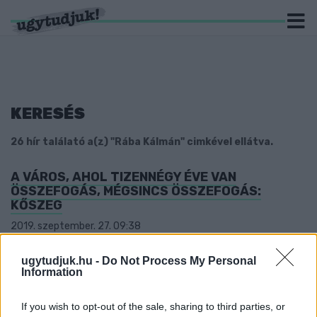
KERESÉS
26 hír találató a(z) "Rába Kálmán" cimkével ellátva.
A VÁROS, AHOL TIZENNÉGY ÉVE VAN
ÖSSZEFOGÁS, MÉGSINCS ÖSSZEFOGÁS:
KŐSZEG
2019. szeptember. 27. 09:38
Vas megyében úgy tűnik, nehezen találunk olyan várost, ahol ne
lenne minimum pikáns, de legalább izgalmas az önkormányzati
ugytudjuk.hu -
Do Not Process My Personal
választási küzdelem.
Information
HIVATALOS: KŐSZEGEN IS ÖSSZEÁLLT AZ
ELLENZÉKI ÖSSZEFOGÁS!
If you wish to opt-out of the sale, sharing to third parties, or