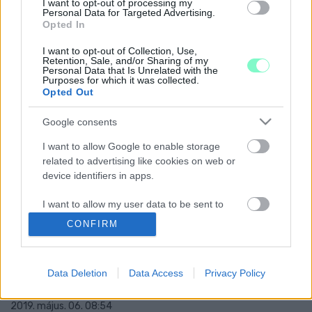
I want to opt-out of processing my
KORÁBBI TESTÜLETI ÜLÉSEN
Personal Data for Targeted Advertising.
Opted In
ELHANGZOTTAKAT IS LETAGADJA
2019. július. 12. 10:57
I want to opt-out of Collection, Use,
Csakhogy az utca felújításáért eddig gründoló Rába Kálmánnak
Retention, Sale, and/or Sharing of my
Personal Data that Is Unrelated with the
hangfelvétele van felszólalásáról.
Purposes for which it was collected.
Opted Out
RÁBA KÁLMÁN: BALÁZSY PÉTER
HALADÉKTALANUL MONDJON LE A FŐJEGYZŐI
POSZTRÓL
Google consents
2019. június. 21. 17:29
I want to allow Google to enable storage
A Jobbik megyei frakciójának vezetője azt mondja, nem lehet
related to advertising like cookies on web or
valaki egyszerre jegyző és polgármesterjelölt is.
device identifiers in apps.
NEM LEHETETT KŐSZEGRŐL KÉRDEZNI EGY
KŐSZEGEN MEGRENDEZETT LAKOSSÁGI
I want to allow my user data to be sent to
FÓRUMON
Google for online advertising purposes.
CONFIRM
2019. május. 22. 07:48
I want to allow Google to send me
A Fidesz tartott az EP-választás kapcsán egy kis migránsozós
personalized advertising.
szeánszot.
Data Deletion
Data Access
Privacy Policy
55 MILLIÓ FORINT HITELT VESZ FEL KŐSZEG
I want to allow Google to enable storage
related to analytics like cookies on web or
2019. május. 06. 08:54