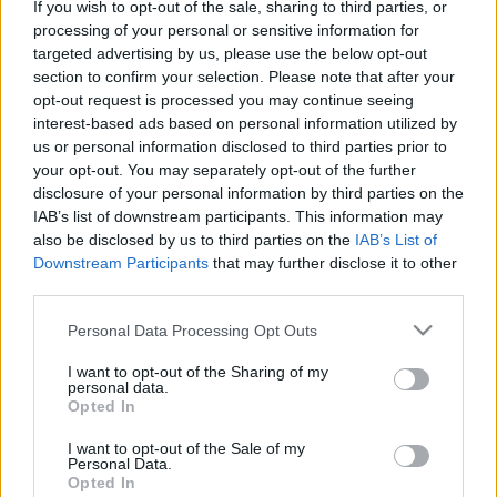
If you wish to opt-out of the sale, sharing to third parties, or
Március végén térnek vissza a kérdésre.
processing of your personal or sensitive information for
AZ ADATVÉDELMI HATÓSÁG SZERINT
targeted advertising by us, please use the below opt-out
TÖRVÉNYESEN HASZNÁLTÁK ÚJSÁGÍRÓK ÉS
section to confirm your selection. Please note that after your
POLITIKUSOK ELLEN A PEGASUS
opt-out request is processed you may continue seeing
KÉMSZOFTVERT
interest-based ads based on personal information utilized by
2022. január. 31. 18:37
us or personal information disclosed to third parties prior to
Nincs itt semmi látnivaló.
your opt-out. You may separately opt-out of the further
A TASZ VIZSGÁLATOT KEZDEMÉNYEZ AZ
disclosure of your personal information by third parties on the
IZRAELI LEGFŐBB ÜGYÉSZNÉL PEGASUS-
IAB’s list of downstream participants. This information may
ÜGYBEN
also be disclosed by us to third parties on the
IAB’s List of
Downstream Participants
that may further disclose it to other
2022. január. 28. 11:40
third parties.
Ebben az autokráciákba irányuló izraeli fegyverexport ellen
küzdő független ügyvéd, Eitay Mack segít a jogvédő
Please note that this website/app uses one or more Google
Personal Data Processing Opt Outs
szervezetnek.
services and may gather and store information including but
VÖLNER PÁL UTÁN ÚJRA VARGA JUDIT ADHAT
not limited to your visit or usage behaviour. You may click to
I want to opt-out of the Sharing of my
ENGEDÉLYT A MEGFIGYELÉSEKRE
personal data.
grant or deny consent to Google and its third-party tags to
Opted In
use your data for below specified purposes in below Google
2022. január. 27. 18:48
consent section.
A kormány válasza alapján a döntéshozói jogkör az igazságügyi
I want to opt-out of the Sale of my
Personal Data.
miniszterhez kerül vissza.
Opted In