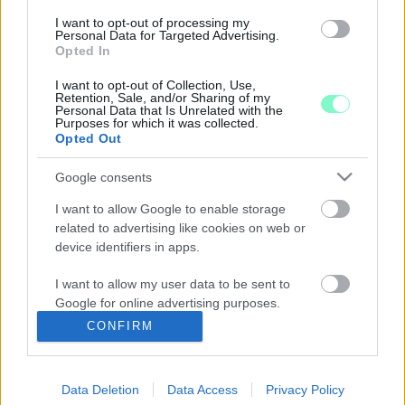
A MOMENTUM ELNÖKE EURÓPAI PEGASUS-
VIZSGÁLÓBIZOTTSÁG FELÁLLÍTÁSÁT
I want to opt-out of processing my
KEZDEMÉNYEZI
Personal Data for Targeted Advertising.
Opted In
2022. január. 12. 15:27
Donáth Anna és két másik képviselő javaslatára a Renew Europe
I want to opt-out of Collection, Use,
frakció felszólítja az Európai Parlamentet a testület
Retention, Sale, and/or Sharing of my
Personal Data that Is Unrelated with the
létrehozására.
Purposes for which it was collected.
Opted Out
PÉTERFY BORI AZ UGYTUDJUKNAK: A
FÜGGETLEN SZÍNHÁZI VILÁGBÓL
GYAKORLATILAG KIVETTÉK AZ ÖSSZES PÉNZT
Google consents
2022. január. 06. 17:27
I want to allow Google to enable storage
A színész-énekesnővel győri koncertje előtt beszélgettünk.
related to advertising like cookies on web or
A LENGYELEK IS BUDAPESTEN VÁSÁROLTÁK A
device identifiers in apps.
PEGASUS KÉMSZOFTVERT
I want to allow my user data to be sent to
2022. január. 05. 07:49
Google for online advertising purposes.
Frissítés: az izraeli védelmi tárca leszűkítette azoknak az
CONFIRM
országoknak a körét, ahová kiberfegyvert lehet exportálni.
I want to allow Google to send me
LEHALLGATÁS, ELŐVÁLASZTÁS, KORRUPCIÓS
personalized advertising.
BOTRÁNY – EZ TÖRTÉNT MAGYARORSZÁGON
2021-BEN
Data Deletion
Data Access
Privacy Policy
I want to allow Google to enable storage