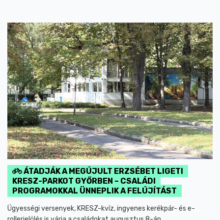
ÁTADJÁK A MEGÚJULT ERZSÉBET LIGETI
KRESZ-PARKOT GYŐRBEN – CSALÁDI
PROGRAMOKKAL ÜNNEPLIK A FELÚJÍTÁST
Ügyességi versenyek, KRESZ-kvíz, ingyenes kerékpár- és e-
rollerjelölés is várja a családokat augusztus 8-án.