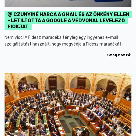
CZUNYINÉ HARCA A GMAIL ÉS AZ ÖNKÉNY ELLEN
- LETILTOTTA A GOOGLE A VÉDVONAL LEVELEZŐ
FIÓKJÁT
Nem vicc! A Fidesz maradéka tényleg egy ingyenes e-mail
szolgáltatást használt, hogy megvédje a Fidesz maradékát.
Szólj hozzá!