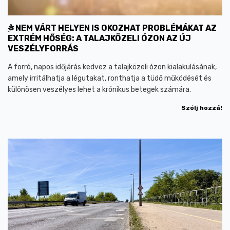
NEM VÁRT HELYEN IS OKOZHAT PROBLÉMÁKAT AZ
EXTRÉM HŐSÉG: A TALAJKÖZELI ÓZON AZ ÚJ
VESZÉLYFORRÁS
A forró, napos időjárás kedvez a talajközeli ózon kialakulásának,
amely irritálhatja a légutakat, ronthatja a tüdő működését és
különösen veszélyes lehet a krónikus betegek számára.
Szólj hozzá!