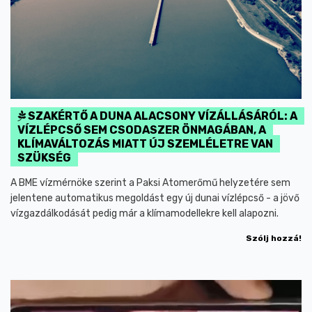
SZAKÉRTŐ A DUNA ALACSONY VÍZÁLLÁSÁRÓL: A
VÍZLÉPCSŐ SEM CSODASZER ÖNMAGÁBAN, A
KLÍMAVÁLTOZÁS MIATT ÚJ SZEMLÉLETRE VAN
SZÜKSÉG
A BME vízmérnöke szerint a Paksi Atomerőmű helyzetére sem
jelentene automatikus megoldást egy új dunai vízlépcső - a jövő
vízgazdálkodását pedig már a klímamodellekre kell alapozni.
Szólj hozzá!