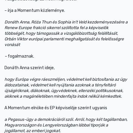
– írja a Momentum közleménye.
Donáth Anna, Róża Thun és Sophia in't Veld kezdeményezésére a
Renew Europe frakció sikerrel szólította fel a képviselők
többségét, hogy támogassák a vizsgálóbizottság felállítását,
Orbán Viktor európai parlamenti meghallgatását és felelősségre
vonását
–
fogalmaznak.
Donáth Anna szerint ideje,
hogy Európa végre ráeszméljen, védelmet kell biztosítania az ügy
áldozatainak, védelmet kell nyújtania azoknak a tényfeltáró
újságíróknak, diákoknak, ügyvédeknek, ellenzéki politikusoknak,
akiknek a magánéletében mindenfajta indok nélkül kémkedtek.
A Momentum elnöke és EP képviselője szerint ugyanis
a Pegasus-ügy a demokráciáról szól. Arról, hogy két tagállamban,
Magyarországon és Lengyelországban lábbal tiporják a
jogállamot, az emberi jogokat.