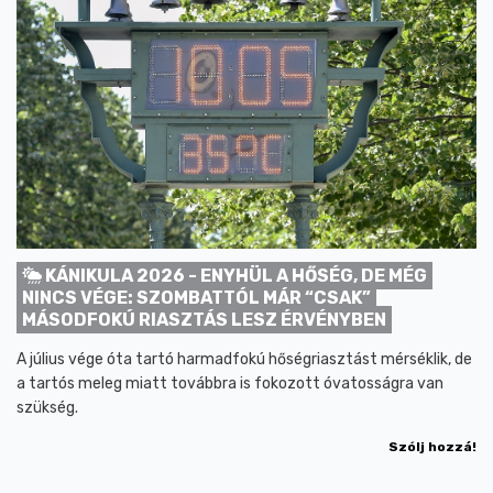
KÁNIKULA 2026 - ENYHÜL A HŐSÉG, DE MÉG
NINCS VÉGE: SZOMBATTÓL MÁR “CSAK”
MÁSODFOKÚ RIASZTÁS LESZ ÉRVÉNYBEN
A július vége óta tartó harmadfokú hőségriasztást mérséklik, de
a tartós meleg miatt továbbra is fokozott óvatosságra van
szükség.
Szólj hozzá!