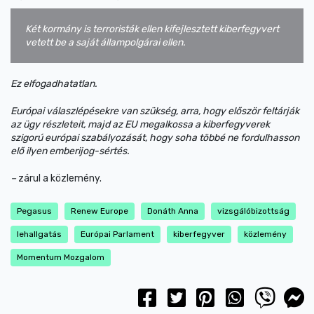
Két kormány is terroristák ellen kifejlesztett kiberfegyvert
vetett be a saját állampolgárai ellen.
Ez elfogadhatatlan.
Európai válaszlépésekre van szükség, arra, hogy először feltárják
az ügy részleteit, majd az EU megalkossa a kiberfegyverek
szigorú európai szabályozását, hogy soha többé ne fordulhasson
elő ilyen emberijog-sértés.
–
zárul a közlemény.
Pegasus
Renew Europe
Donáth Anna
vizsgálóbizottság
lehallgatás
Európai Parlament
kiberfegyver
közlemény
Momentum Mozgalom