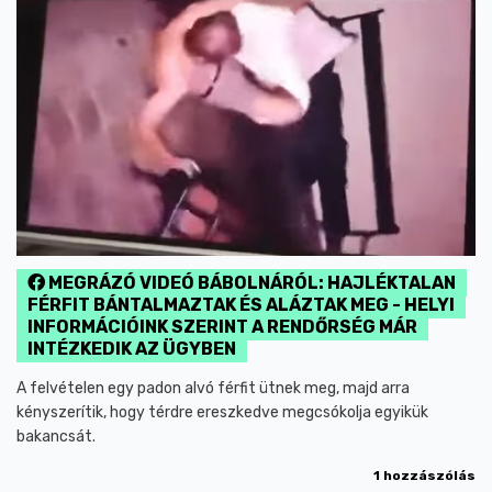
MEGRÁZÓ VIDEÓ BÁBOLNÁRÓL: HAJLÉKTALAN
FÉRFIT BÁNTALMAZTAK ÉS ALÁZTAK MEG - HELYI
INFORMÁCIÓINK SZERINT A RENDŐRSÉG MÁR
INTÉZKEDIK AZ ÜGYBEN
A felvételen egy padon alvó férfit ütnek meg, majd arra
kényszerítik, hogy térdre ereszkedve megcsókolja egyikük
bakancsát.
1 hozzászólás