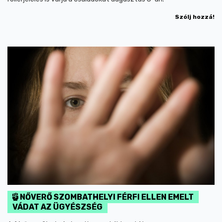
Szólj hozzá!
NŐVERŐ SZOMBATHELYI FÉRFI ELLEN EMELT
VÁDAT AZ ÜGYÉSZSÉG