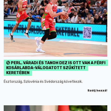
PERL, VÁRADI ÉS TANOH DEZ IS OTT VAN A FÉRFI
KOSÁRLABDA-VÁLOGATOTT SZŰKÍTETT
KERETÉBEN
Észtország, Szlovénia és Svédország következik.
Szólj hozzá!