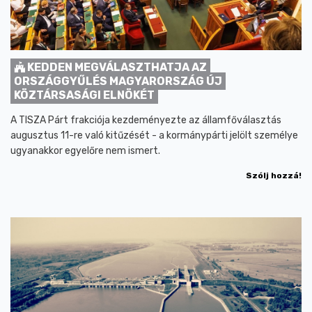
KEDDEN MEGVÁLASZTHATJA AZ
ORSZÁGGYŰLÉS MAGYARORSZÁG ÚJ
KÖZTÁRSASÁGI ELNÖKÉT
A TISZA Párt frakciója kezdeményezte az államfőválasztás
augusztus 11-re való kitűzését - a kormánypárti jelölt személye
ugyanakkor egyelőre nem ismert.
Szólj hozzá!