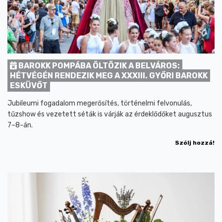
BAROKK POMPÁBA ÖLTÖZIK A BELVÁROS:
HÉTVÉGÉN RENDEZIK MEG A XXXIII. GYŐRI BAROKK
ESKÜVŐT
Jubileumi fogadalom megerősítés, történelmi felvonulás,
tűzshow és vezetett séták is várják az érdeklődőket augusztus
7–8-án.
Szólj hozzá!