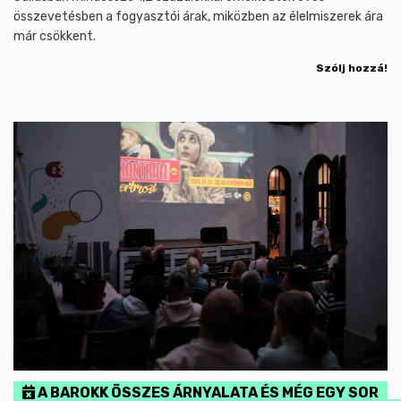
összevetésben a fogyasztói árak, miközben az élelmiszerek ára
már csökkent.
Szólj hozzá!
A BAROKK ÖSSZES ÁRNYALATA ÉS MÉG EGY SOR