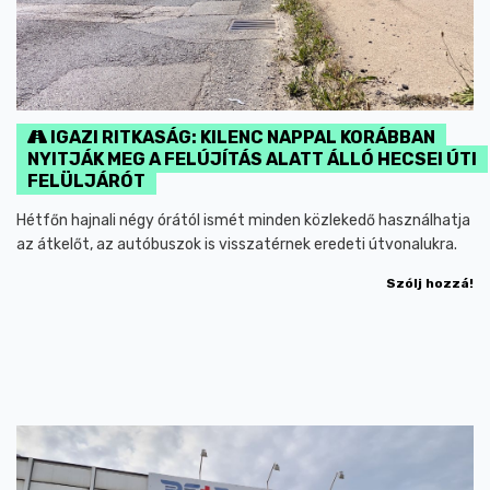
IGAZI RITKASÁG: KILENC NAPPAL KORÁBBAN
NYITJÁK MEG A FELÚJÍTÁS ALATT ÁLLÓ HECSEI ÚTI
FELÜLJÁRÓT
Hétfőn hajnali négy órától ismét minden közlekedő használhatja
az átkelőt, az autóbuszok is visszatérnek eredeti útvonalukra.
Szólj hozzá!