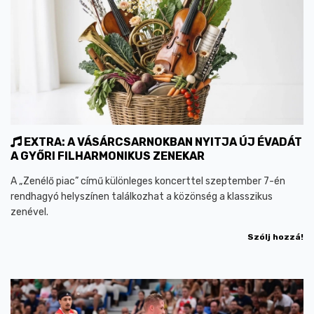
EXTRA: A VÁSÁRCSARNOKBAN NYITJA ÚJ ÉVADÁT
A GYŐRI FILHARMONIKUS ZENEKAR
A „Zenélő piac” című különleges koncerttel szeptember 7-én
rendhagyó helyszínen találkozhat a közönség a klasszikus
zenével.
Szólj hozzá!