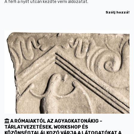
A férfi a nyílt utcán kezdte verni áldozatát.
Szólj hozzá!
A RÓMAIAKTÓL AZ AGYAGKATONÁKIG –
TÁRLATVEZETÉSEK, WORKSHOP ÉS
KÖZÖNSÉGTALÁLKOZÓ VÁRJA A LÁTOGATÓKAT A