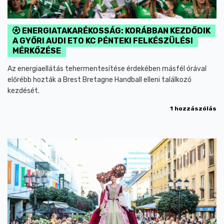
ENERGIATAKARÉKOSSÁG: KORÁBBAN KEZDŐDIK
A GYŐRI AUDI ETO KC PÉNTEKI FELKÉSZÜLÉSI
MÉRKŐZÉSE
Az energiaellátás tehermentesítése érdekében másfél órával
előrébb hozták a Brest Bretagne Handball elleni találkozó
kezdését.
1 hozzászólás