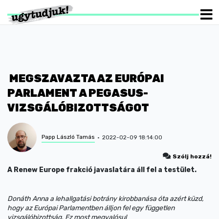
MEGSZAVAZTA AZ EURÓPAI
PARLAMENT A PEGASUS-
VIZSGÁLÓBIZOTTSÁGOT
Papp László Tamás
2022-02-09 18:14:00
Szólj hozzá!
A Renew Europe frakció javaslatára áll fel a testület.
Donáth Anna a lehallgatási botrány kirobbanása óta azért küzd,
hogy az Európai Parlamentben álljon fel egy független
vizsgálóbizottság. Ez most megvalósul