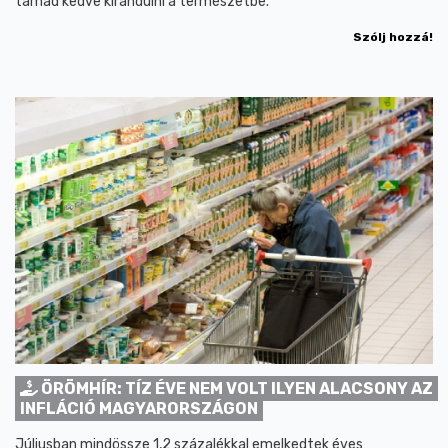
támad kedve kirándulni a természetbe.
Szólj hozzá!
ÖRÖMHÍR: TÍZ ÉVE NEM VOLT ILYEN ALACSONY AZ
INFLÁCIÓ MAGYARORSZÁGON
Júliusban mindössze 1,2 százalékkal emelkedtek éves