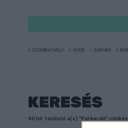
SZOMBATHELY
GYŐR
SÁRVÁR
KÖ
KERESÉS
40 hír találató a(z) "Parkerdő" cimkéve