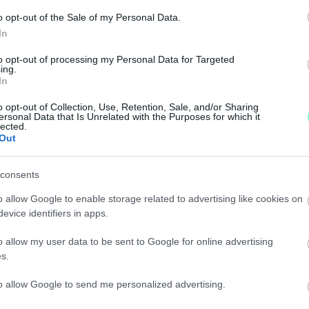
o opt-out of the Sale of my Personal Data.
In
- ITT VANNAK AZ INFÓK A SZOMBATHELYI SZEMÉT
to opt-out of processing my Personal Data for Targeted
ing.
In
etünk megóvása és a szombathelyi Parkerdő védelme.
o opt-out of Collection, Use, Retention, Sale, and/or Sharing
ersonal Data that Is Unrelated with the Purposes for which it
ISZTA SZOMBATHELYI PARKERDŐÉRT CSOPORT A 
lected.
Out
ett uralkodó mocsok miatt.
consents
o allow Google to enable storage related to advertising like cookies on
É A SZOMBATHELYI PARKERDŐNÉL LÉVŐ SZEMÉTTE
evice identifiers in apps.
o allow my user data to be sent to Google for online advertising
Iskola úton található hulladéklerakó ügyével kapcsola
s.
to allow Google to send me personalized advertising.
A SZOMBATHELYI ERDEI ISKOLA ÚTNÁL