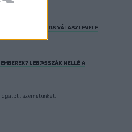
RDŐVEL KAPCSOLATOS VÁLASZLEVELE
Z EMBEREK? LEB@SSZÁK MELLÉ A
válogatott szemetünket.