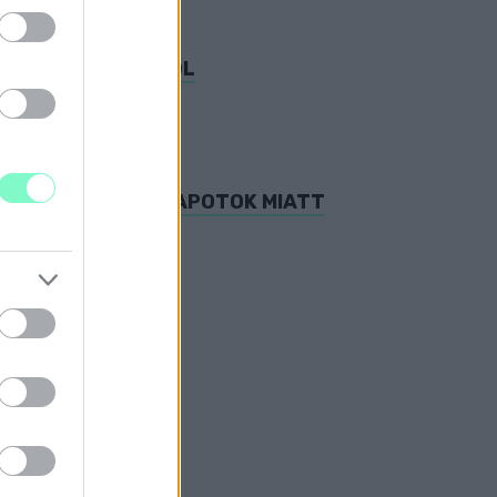
TELEP-TÜNTETÉSRŐL
TŰRHETETLEN ÁLLAPOTOK MIATT
LEP MŰKÖDÉSÉVEL
tban.