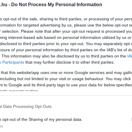
.hu -
Do Not Process My Personal Information
 KAPÁSA IS VOLT A SZEMETELŐK ELLEN BEÜZEM
to opt-out of the sale, sharing to third parties, or processing of your per
formation for targeted advertising by us, please use the below opt-out s
ntézkedéseit, az agresszív koldulásnál pedig zéró tole
r selection. Please note that after your opt-out request is processed y
eing interest-based ads based on personal information utilized by us or
AKI TEHERAUTÓRÓL SZÓRTA A SZEMETET A SZOM
disclosed to third parties prior to your opt-out. You may separately opt-
losure of your personal information by third parties on the IAB’s list of
. This information may also be disclosed by us to third parties on the
IA
Participants
that may further disclose it to other third parties.
eljárást indított az ügyben.
 that this website/app uses one or more Google services and may gath
 PARKERDEI LAKÓPARK JÁTSZÓTERÉNEK ÉPÍTÉS
including but not limited to your visit or usage behaviour. You may click 
 to Google and its third-party tags to use your data for below specifi
ogle consent section.
rületet.
l Data Processing Opt Outs
 SZOMBATHELYI PARKERDŐBEN
o opt-out of the Sharing of my personal data.
In