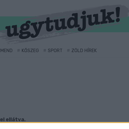
RMEND
KŐSZEG
SPORT
ZÖLD HÍREK
l ellátva.