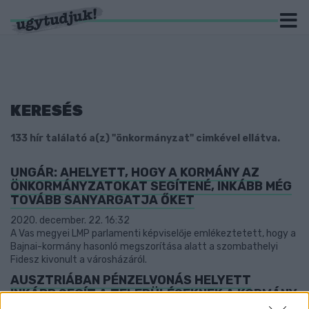
KERESÉS
133 hír találató a(z) "önkormányzat" cimkével ellátva.
UNGÁR: AHELYETT, HOGY A KORMÁNY AZ
ÖNKORMÁNYZATOKAT SEGÍTENÉ, INKÁBB MÉG
TOVÁBB SANYARGATJA ŐKET
2020. december. 22. 16:32
A Vas megyei LMP parlamenti képviselője emlékeztetett, hogy a
Bajnai-kormány hasonló megszorítása alatt a szombathelyi
Fidesz kivonult a városházáról.
AUSZTRIÁBAN PÉNZELVONÁS HELYETT
INKÁBB SEGÍT A TELEPÜLÉSEKNEK A KORMÁNY