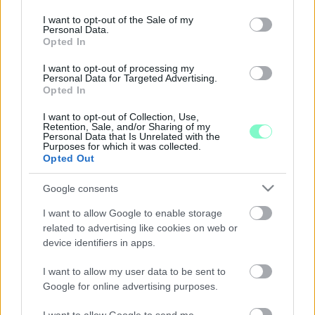
use your data for below specified purposes in below Google
2020. december. 20. 13:08
consent section.
A kormány bosszúhadjáratot indított az önkormányzatok ellen,
I want to opt-out of the Sale of my
Personal Data.
az iparűzési adó megfelezése ugyanis nem segítség a
Opted In
vállalkozásoknak, hanem "végső leszámolás" az
önkormányzatokkal - mondta a párt társelnöke vasárnap a
I want to opt-out of processing my
Facebookon közvetített online sajtótájékoztatón.
Personal Data for Targeted Advertising.
Opted In
HA MEGY AZ ÖNKORMÁNYZAT A LEVESBE,
VISSZAJÖHET A KÁDÁRI TANÁCSRENDSZER
I want to opt-out of Collection, Use,
Retention, Sale, and/or Sharing of my
2020. december. 09. 12:29
Personal Data that Is Unrelated with the
A Fidesz-KDNP a 2010-es, kétharmados hatalomátvétele óta
Purposes for which it was collected.
gyakorlatilag folyamatos és kíméletlen harcot folytat az
Opted Out
önkormányzatiság ellen. Ez nem is csoda, hiszen egy mindent
központosító rendszerről van szó, amelyben az önállóság
Google consents
veszélyes tényező.
I want to allow Google to enable storage
KÓSA LAJOS: NEM FOGJUK ELTÖRÖLNI AZ
IPARŰZÉSI ADÓT
related to advertising like cookies on web or
device identifiers in apps.
2020. december. 02. 20:02
Ha mégis eltörölnék, az a legtöbb önkormányzat csődjével járna.
I want to allow my user data to be sent to
TOVÁBBRA SEM TUDHATJUK, KI RÖVIDÍTETTE
Google for online advertising purposes.
MEG GYŐRT 22 MILLIÓ FORINTTAL