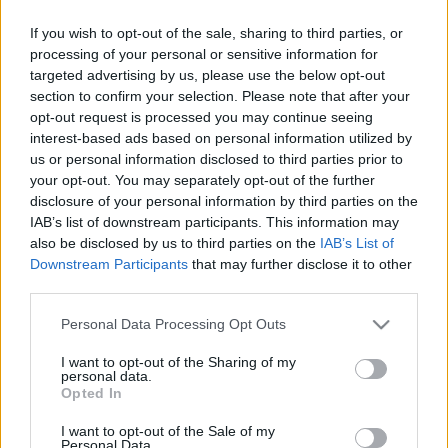
KÉPVISELŐK, HOGY MI A HELYZET A
If you wish to opt-out of the sale, sharing to third parties, or
KAMIONNAL, ÍGY HÁT ELADTUK”
processing of your personal or sensitive information for
2024. december. 18. 10:07
targeted advertising by us, please use the below opt-out
Kondora István, Sárvár polgármestere szerint igazságos volt,
section to confirm your selection. Please note that after your
hogy a 15 felügyelő bizottsági helyből, mindössze kettőt kapott
opt-out request is processed you may continue seeing
az ellenzék.
interest-based ads based on personal information utilized by
VARGA JENŐ: “SZAVAZOK VAGY NEM
us or personal information disclosed to third parties prior to
SZAVAZOK, TELJESEN MINDEGY”
your opt-out. You may separately opt-out of the further
disclosure of your personal information by third parties on the
2024. december. 16. 09:40
IAB’s list of downstream participants. This information may
A sárvári kamion adásvételéről nyilatkozott a fideszes
önkormányzati képviselő.
also be disclosed by us to third parties on the
IAB’s List of
Downstream Participants
that may further disclose it to other
A HELYI FIDESZES ÖNKORMÁNYZATI
third parties.
KÉPVISELŐ CÉGE, A C.P.PORTÁL KFT.,
PÁLYÁZTATÁS NÉLKÜL, VETTE MEG A SÁRVÁRI
Please note that this website/app uses one or more Google
Personal Data Processing Opt Outs
ÖNKORMÁNYZAT KAMIONJÁT
services and may gather and store information including but
2024. december. 13. 08:13
not limited to your visit or usage behaviour. You may click to
I want to opt-out of the Sharing of my
personal data.
Varga Jenő nem jelentett be érintettséget, megszavazta
grant or deny consent to Google and its third-party tags to
Opted In
cégének az adásvételt.
use your data for below specified purposes in below Google
consent section.
EDDIG 3 MILLIÓ FORINTOT KÖLTÖTT EL A
I want to opt-out of the Sale of my
Personal Data.