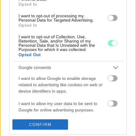
SÁRVÁRI ÖNKORMÁNYZAT ARRA A KAMIONRA,
Opted In
AMIT VARGA JENŐ, FIDESZES KÉPVISELŐ CÉGE
BÉREL
I want to opt-out of processing my
Personal Data for Targeted Advertising.
2024. július. 05. 18:02
Opted In
A C.P. Portál Kft. használja, az önkormányzat fizeti még a
kötelező biztosítást is.
I want to opt-out of Collection, Use,
Retention, Sale, and/or Sharing of my
PÁLYÁZTATÁS NÉLKÜL BÉRELHETI NETTÓ 80
Personal Data that Is Unrelated with the
EZER FORINTÉRT HAVONTA A SÁRVÁRI
Purposes for which it was collected.
ÖNKORMÁNYZAT KÖZPÉNZEN VETT
Opted Out
KAMIONJÁT A FIDESZES KÉPVISELŐ CÉGE
Google consents
2024. március. 13. 07:30
A szervizeltetést az önkormányzat fizeti, erre 2023-ban 660
I want to allow Google to enable storage
ezer forintnyi adó forintot költöttek el.
related to advertising like cookies on web or
A TESTÜLETBEN ÜLŐ FIDESZES
device identifiers in apps.
ÖNKORMÁNYZATI KÉPVISELŐ CÉGE NYERTE EL
A SÁRVÁR ÁLTAL, UTCA TAKARÍTÁSRA KIÍRT
I want to allow my user data to be sent to
KÖZBESZERZÉST
Google for online advertising purposes.
2024. február. 06. 07:48
I want to allow Google to send me
Nem ez volt az első alkalom, hogy Varga Jenő kft-je nyerte el az
CONFIRM
önkormányzat közbeszerzését. Az illetékes bizottság zártan
personalized advertising.
tárgyalta a nyílt közbeszerzés anyagát.