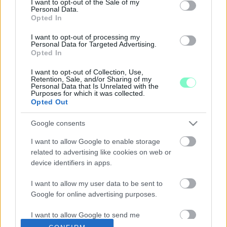
I want to opt-out of the Sale of my
HÁZIORVOSOK A VÁROSVEZETÉS JÁRVÁNY
Personal Data.
Opted In
IDEJÉN NYÚJTOTT SEGÍTSÉGÉT
2020. július. 04. 17:10
I want to opt-out of processing my
Personal Data for Targeted Advertising.
A városháza mindig azonnal intézkedett, a doktorok nem tudtak
Opted In
lehetetlent kérni – méltatta Neményéket Haklits Györgyi
címzetes főorvos.
I want to opt-out of Collection, Use,
A SZOMBATHELYI VÁROSVEZETÉS RENDBE
Retention, Sale, and/or Sharing of my
Personal Data that Is Unrelated with the
SZEDNÉ A SZOCIÁLIS GONDOZÁSRA
Purposes for which it was collected.
SZORULTAK ELHELYEZÉSÉT
Opted Out
2020. június. 18. 16:20
A közgyűlés elé fogják vinni egy átfogó megoldás
Google consents
kidolgozásának javaslatát.
I want to allow Google to enable storage
ÉLELMISZERADOMÁNNYAL GAZDAGODTAK A
related to advertising like cookies on web or
VAS MEGYEI ÁLLAMI GONDOZOTT GYERMEKEK
device identifiers in apps.
2020. június. 16. 17:03
A megyében gondozott 185 gyermek összesen 2 tonnányi
I want to allow my user data to be sent to
adományt kapott.
Google for online advertising purposes.
ÚJ FORMÁBAN, DE FOLYTATÓDIK A
I want to allow Google to send me
"SZOMBATHELY, A SEGÍTSÉG VÁROSA"
personalized advertising.