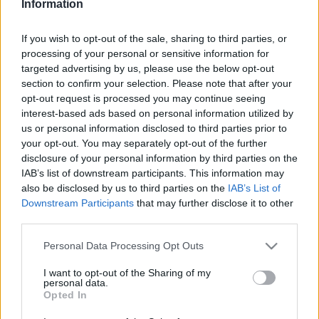
Information
ALPOLGÁRMESTERE BELÉPETT A MOMENTUM
MOZGALOMBA
If you wish to opt-out of the sale, sharing to third parties, or
2020. november. 03. 12:35
processing of your personal or sensitive information for
Fekete-Győr András, a Momentum Mozgalom elnöke és László
targeted advertising by us, please use the below opt-out
Győző, szombathelyi alpolgármester közös sajtótájékoztatón
section to confirm your selection. Please note that after your
jelentette be a belépést.
opt-out request is processed you may continue seeing
SOPRON POLGÁRMESTERE AZT KÉRI AZ
interest-based ads based on personal information utilized by
OSZTRÁKOKTÓL, TOVÁBBRA IS JÖJJENEK
us or personal information disclosed to third parties prior to
HOZZÁNK
your opt-out. You may separately opt-out of the further
disclosure of your personal information by third parties on the
2020. szeptember. 04. 11:40
A magyar kormány kapkodása miatt sokan akkor sem utaznak
IAB’s list of downstream participants. This information may
hazánkba, ha amúgy joguk lenne hozzá. A határnál lévő hosszú
also be disclosed by us to third parties on the
IAB’s List of
sorok sem vonzóak.
Downstream Participants
that may further disclose it to other
third parties.
KEVESEBB, MINT EGY MOTOGP PÁLYÁNYI PÉNZ
ELÉG LENNE A SZOCIÁLIS DOLGOZÓK
Please note that this website/app uses one or more Google
Personal Data Processing Opt Outs
EGYSZERI BÉRKIEGÉSZÍTÉSÉRE
services and may gather and store information including but
2020. július. 14. 07:08
not limited to your visit or usage behaviour. You may click to
I want to opt-out of the Sharing of my
personal data.
Mérges és csalódott szociális dolgozók a szombathelyi fórumon.
grant or deny consent to Google and its third-party tags to
Opted In
KÉZZEL KÉSZÍTETT OKLEVELEKKEL
use your data for below specified purposes in below Google
KÖSZÖNTÉK MEG A SZOMBATHELYI
consent section.