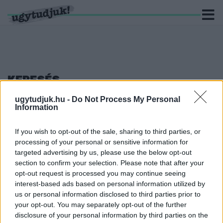
KERESÉS
ugytudjuk.hu -
Do Not Process My Personal
107 hír találató a(z) "László Győző" cimkével ellátva.
Information
LÁSZLÓ GYŐZŐ OLYAN ÖTLETET DOBOTT BE,
If you wish to opt-out of the sale, sharing to third parties, or
AMI NEM CSAK A DERKOVITSON ÉLŐKNEK FOG
processing of your personal or sensitive information for
TETSZENI
targeted advertising by us, please use the below opt-out
2018. szeptember. 12. 10:33
section to confirm your selection. Please note that after your
Annyira kézenfekvő, hogy az a meglepő, hogy ez eddig senkinek
opt-out request is processed you may continue seeing
nem jutott eszébe.
interest-based ads based on personal information utilized by
LEJÁRT A HATÁRIDŐ: CSAK LÁSZLÓ GYŐZŐ ÉS
us or personal information disclosed to third parties prior to
MELEGA MIKLÓS INDUL AZ IDŐKÖZI
your opt-out. You may separately opt-out of the further
VÁLASZTÁSON
disclosure of your personal information by third parties on the