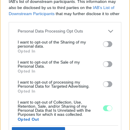
IAB’s list of downstream participants. This information may
2018. szeptember. 11. 17:54
also be disclosed by us to third parties on the
IAB’s List of
PARKOLÓ-CSATÁT HOZOTT A DERKOVITSON
Downstream Participants
that may further disclose it to other
ÉLŐ SZOMBATHELYIEK SZAVAZATAIÉRT
third parties.
VÍVOTT HÁBORÚ - FRISSÍTVE
Please note that this website/app uses one or more Google
2018. szeptember. 10. 14:31
Personal Data Processing Opt Outs
services and may gather and store information including but
Nem kicsit nyúlja a fidesz jelöltje a baloldal korábbi ötleteit.
not limited to your visit or usage behaviour. You may click to
I want to opt-out of the Sharing of my
MELEGA ÉS LÁSZLÓ EGYSZERRE MENT KI
personal data.
grant or deny consent to Google and its third-party tags to
KAMPÁNYOLNI A DOMUSHOZ
Opted In
use your data for below specified purposes in below Google
2018. szeptember. 01. 12:14
consent section.
I want to opt-out of the Sale of my
Az ellenzéki összefogás Ungár Péterrel, a Fidesz Puskás
Personal Data.
Tivadarral erősített szombat reggel.
Opted In
MOST MÁR HIVATALOS: LÁSZLÓ GYŐZŐ
I want to opt-out of processing my
INDULHAT AZ IDŐKÖZI VÁLASZTÁSON
Personal Data for Targeted Advertising.
Opted In
2018. szeptember. 01. 09:30
LÁSZLÓ GYŐZŐ PIKK-PAKK ÖSSZEGYŰJTÖTTE
I want to opt-out of Collection, Use,
Retention, Sale, and/or Sharing of my
AZ INDULÁSHOZ SZÜKSÉGES ALÁÍRÁST
Personal Data that Is Unrelated with the
Purposes for which it was collected.
2018. augusztus. 27. 13:18
Opted Out
Sőt, a szükségesnél több gyűlt össze.