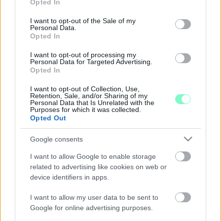
Opted In
DÉZSI A SZÍNHÁZRÓL: SZERINTEM AZ NEM
use your data for below specified purposes in below Google
VÉLEMÉNY, HOGY MINDEN MARADJON ÚGY,
consent section.
I want to opt-out of the Sale of my
AHOGY VOLT
Personal Data.
Opted In
2020. július. 28. 16:11
Még június elején kértük ki a polgármester, illetve győri ellenzéki
I want to opt-out of processing my
poltikusok véleményét a színház ügyében. Videóriport!
Personal Data for Targeted Advertising.
Opted In
ORBÁN AZ ÜVEGPALOTÁT IS ELBONTANÁ
GYŐRBEN, A SZENT ISTVÁN ÚT FÖLD ALÁ
I want to opt-out of Collection, Use,
VEZETÉSE IS SZÓBA KERÜLT
Retention, Sale, and/or Sharing of my
Personal Data that Is Unrelated with the
2020. június. 25. 16:45
Purposes for which it was collected.
Opted Out
Részleteket árult el a miniszterelnöki látogatásról Dézsi Csaba
András polgármester a Győr Plusz Rádió műsorán.
Google consents
DÉZSI A SZÍNHÁZAS KÖZVÉLEMÉNY-
KUTATÁSRÓL: ÉN 140 EZER EMBERT KÉRDEZEK
I want to allow Google to enable storage
MEG
related to advertising like cookies on web or
2020. június. 18. 10:45
device identifiers in apps.
A polgármester szerint 1700 facebookos lájkoló üti a
reprezentatív közvélemény-kutatást, amely szerint a győriek
I want to allow my user data to be sent to
70 százaléka nem bontaná le a színház épületét.
Google for online advertising purposes.
ÖT MEGVÁLASZOLÁSRA VÁRÓ KÉRDÉS A GYŐRI