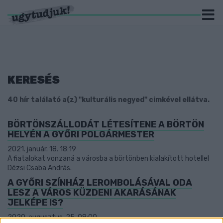
KERESÉS
40 hír találató a(z) "kulturális negyed" cimkével ellátva.
BÖRTÖNSZÁLLODÁT LÉTESÍTENE A BÖRTÖN
HELYÉN A GYŐRI POLGÁRMESTER
2021. január. 18. 18:19
A fiatalokat vonzaná a városba a börtönben kialakított hotellel
Dézsi Csaba András.
A GYŐRI SZÍNHÁZ LEROMBOLÁSÁVAL ODA
LESZ A VÁROS KÜZDENI AKARÁSÁNAK
JELKÉPE IS?
2020. augusztus. 25. 08:00