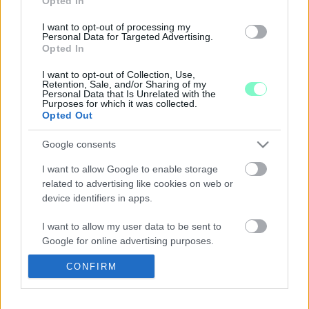
Opted In
Debrecen és Paks is az élbolyban.
EGYSZERŰ TRÜKKEL ÉPÜL AZ ÉPÍTÉSI
I want to opt-out of processing my
Personal Data for Targeted Advertising.
ENGEDÉLYHEZ KÉPEST TÖBB LAKÁS A
Opted In
SZOMBATHELYI FARKAS KÁROLY UTCAI
LAKÓTELEPEN
I want to opt-out of Collection, Use,
Retention, Sale, and/or Sharing of my
2023. november. 30. 07:02
Personal Data that Is Unrelated with the
16 lakásra kaptak építési engedélyt, de mégis 20 lakást
Purposes for which it was collected.
Opted Out
építettek, és ennyi kapott használatbavételi engedélyt is.
NEM LAKÓPARK, BÖLCSŐDE ÉPÜL
Google consents
SZOMBATHELYEN A KÖZÉPHEGYI ÚTON
I want to allow Google to enable storage
2023. szeptember. 05. 16:44
A fákat a gyerekek védelme miatt kellett kivágni.
related to advertising like cookies on web or
device identifiers in apps.
NEGYEDSZER IS MEGSEMMISÍTETTÉK DÉZSI
CSABA ANDRÁS VÁLTOZTATÁSI TILALMÁT
I want to allow my user data to be sent to
2023. július. 12. 07:43
Google for online advertising purposes.
A kormányhivatal támadta meg a tavaly szeptemberi, 2020
májusa óta negyedik változtatási tilalmat, a Kúria mellettük
CONFIRM
I want to allow Google to send me
döntött.
personalized advertising.
ÖNTIK MÁR A SZENTKIRÁLYI HÍD