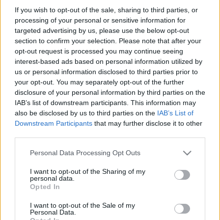
A helyi önkormányzat támogatja a beruházást, ugyanakkor
If you wish to opt-out of the sale, sharing to third parties, or
vannak még megoldásra váró feladatok.
processing of your personal or sensitive information for
KÍNOS PILLANATOKAT ÉLT ÁT GYOPÁROS
targeted advertising by us, please use the below opt-out
ALPÁR A PARTIZÁN KAMERÁJA ELŐTT,
section to confirm your selection. Please note that after your
MIKÖZBEN A GYŐRÚJBARÁTON, A FELESÉGE
opt-out request is processed you may continue seeing
NEVÉN LÉVŐ TELKEN ÉPÜLŐ HÁZÁRÓL
interest-based ads based on personal information utilized by
FAGGATTÁK
us or personal information disclosed to third parties prior to
2026. március. 26. 15:08
your opt-out. You may separately opt-out of the further
Állítólag 700 millió forintért építi egy olyan vállalkozó, aki a
disclosure of your personal information by third parties on the
kormánybiztos által dirigált Magyar Falu Program nagy nyertese
IAB’s list of downstream participants. This information may
volt.
also be disclosed by us to third parties on the
IAB’s List of
ELAVULT SZABÁLYOK MIATT ÉPÜLHET TÖBB,
Downstream Participants
that may further disclose it to other
MINT 30 LAKÁSOS TÁRSASHÁZ
third parties.
MÉNFŐCSANAKON, A GYŐZELEM UTCÁBAN
Please note that this website/app uses one or more Google
Personal Data Processing Opt Outs
2025. október. 14. 18:02
services and may gather and store information including but
Laczkovits-Takács Tímea - némi spéttel - most mentené, ami
not limited to your visit or usage behaviour. You may click to
I want to opt-out of the Sharing of my
menthető.
personal data.
grant or deny consent to Google and its third-party tags to
Opted In
KIEMELKEDŐ SZÁMÚ LAKÁS ÉPÍTÉSÉT
use your data for below specified purposes in below Google
KEZDEMÉNYEZTÉK GYŐRBEN
consent section.
I want to opt-out of the Sale of my
Personal Data.
2024. november. 05. 12:59