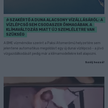
SZAKÉRTŐ A DUNA ALACSONY VÍZÁLLÁSÁRÓL: A
VÍZLÉPCSŐ SEM CSODASZER ÖNMAGÁBAN, A
KLÍMAVÁLTOZÁS MIATT ÚJ SZEMLÉLETRE VAN
SZÜKSÉG
A BME vízmérnöke szerint a Paksi Atomerőmű helyzetére sem
jelentene automatikus megoldást egy új dunai vízlépcső - a jövő
vízgazdálkodását pedig már a klímamodellekre kell alapozni.
Szólj hozzá!