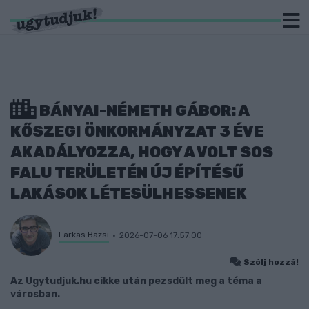
BÁNYAI-NÉMETH GÁBOR: A
KŐSZEGI ÖNKORMÁNYZAT 3 ÉVE
AKADÁLYOZZA, HOGY A VOLT SOS
FALU TERÜLETÉN ÚJ ÉPÍTÉSŰ
LAKÁSOK LÉTESÜLHESSENEK
Farkas Bazsi
2026-07-06 17:57:00
Szólj hozzá!
Az Ugytudjuk.hu cikke után pezsdült meg a téma a
városban.