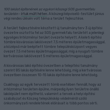
100 lakást építenének az egykori kőszegi SOS gyermekfalu
területén
-
írtuk múlt héten
. A kőszegi képviselő-testület június
végi rendes ülésén volt téma a terület fejlesztése.
A terület fejlesztésére készített új tanulmányterv 3 új építési
övezetre osztotta fel az SOS gyermekfalu területét a jelenlegi
egységes Intézményi terület övezete helyett. A keleti építési
tömbre kisvárosias lakóövezet 7,5 méteres épületmagassággal,
a középső már beépített tömbre településközpont vegyes
övezet 7,5 méteres épületmagassággal, míg a nyugati tömbre
kertvárosias lakóövezet 5 méteres épületmagassággal.
A kisvárosias lakó építési övezetben a telepítési tanulmány
szerint 85 lakás építésére lenne lehetőség, míg a kertvárosias
övezetben összesen 10-15 lakás építésére lenne lehetőség.
Csakhogy az egyik tervezett tömb esetében fennáll, hogy az
intézményi területen épülne, márpedig ilyen területre önálló
lakóépület nem építhető, valamint a tervek a helyi építési
szabályzat és Kőszeg településkép védelméről szóló
önkormányzati rendeletének előírásait is több pontos sérti.