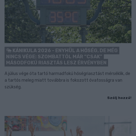
KÁNIKULA 2026 - ENYHÜL A HŐSÉG, DE MÉG
NINCS VÉGE: SZOMBATTÓL MÁR “CSAK”
MÁSODFOKÚ RIASZTÁS LESZ ÉRVÉNYBEN
A július vége óta tartó harmadfokú hőségriasztást mérséklik, de
a tartós meleg miatt továbbra is fokozott óvatosságra van
szükség.
Szólj hozzá!