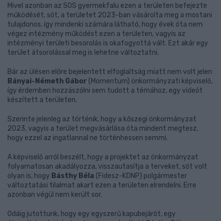
Mivel azonban az SOS gyermekfalu ezen a területen befejezte
működését, sőt, a területet 2023-ban vásárolta meg a mostani
tulajdonos, így mindenki számára látható, hogy évek óta nem
végez intézmény működést ezen a területen, vagyis az
intézményi területi besorolás is okafogyottá vált. Ezt akár egy
terület átsorolással meg is lehetne változtatni.
Bár az ülésen előre bejelentett elfoglaltság miatt nem volt jelen
Bányai-Németh Gábor
(Momentum) önkormányzati képviselő,
így érdemben hozzászólni sem tudott a témához, egy videót
készített a területen.
Szerinte jelenleg az történik, hogy a kőszegi önkormányzat
2023, vagyis a terület megvásárlása óta mindent megtesz,
hogy ezzel az ingatlannal ne történhessen semmi.
A képviselő arról beszélt, hogy a projektet az önkormányzat
folyamatosan akadályozza, visszautasítja a terveket, sőt volt
olyan is, hogy
Básthy Béla
(Fidesz-KDNP) polgármester
változtatási tilalmat akart ezen a területen elrendelni. Erre
azonban végül nem került sor.
Odáig jutottunk, hogy egy egyszerű kapubejárót, egy