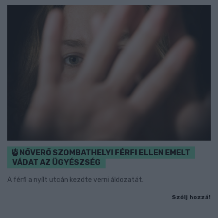
NŐVERŐ SZOMBATHELYI FÉRFI ELLEN EMELT
VÁDAT AZ ÜGYÉSZSÉG
A férfi a nyílt utcán kezdte verni áldozatát.
Szólj hozzá!