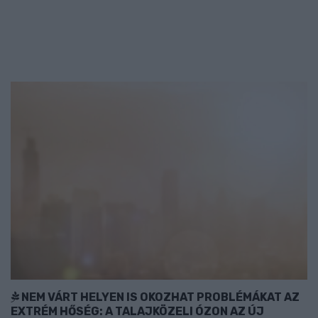
NEM VÁRT HELYEN IS OKOZHAT PROBLÉMÁKAT AZ
EXTRÉM HŐSÉG: A TALAJKÖZELI ÓZON AZ ÚJ