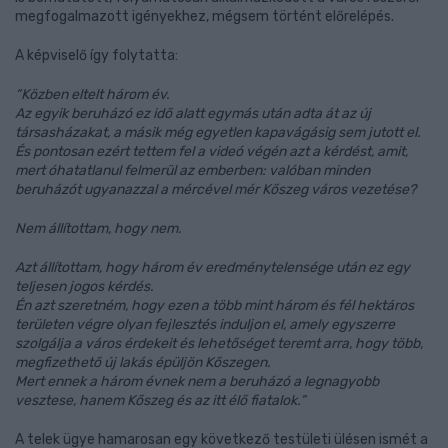
megfogalmazott igényekhez, mégsem történt előrelépés.
A képviselő így folytatta:
“Közben eltelt három év.
Az egyik beruházó ez idő alatt egymás után adta át az új
társasházakat, a másik még egyetlen kapavágásig sem jutott el.
És pontosan ezért tettem fel a videó végén azt a kérdést, amit,
mert óhatatlanul felmerül az emberben: valóban minden
beruházót ugyanazzal a mércével mér Kőszeg város vezetése?
Nem állítottam, hogy nem.
Azt állítottam, hogy három év eredménytelensége után ez egy
teljesen jogos kérdés.
Én azt szeretném, hogy ezen a több mint három és fél hektáros
területen végre olyan fejlesztés induljon el, amely egyszerre
szolgálja a város érdekeit és lehetőséget teremt arra, hogy több,
megfizethető új lakás épüljön Kőszegen.
Mert ennek a három évnek nem a beruházó a legnagyobb
vesztese, hanem Kőszeg és az itt élő fiatalok.”
A telek ügye hamarosan egy következő testületi ülésen ismét a