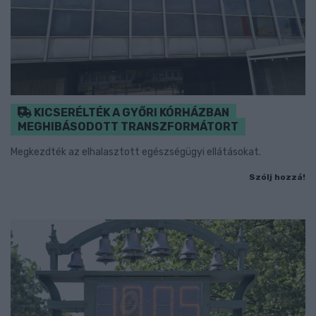
KICSERÉLTÉK A GYŐRI KÓRHÁZBAN
MEGHIBÁSODOTT TRANSZFORMÁTORT
Megkezdték az elhalasztott egészségügyi ellátásokat.
Szólj hozzá!