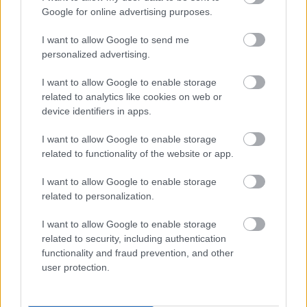
Google for online advertising purposes.
I want to allow Google to send me
personalized advertising.
I want to allow Google to enable storage
related to analytics like cookies on web or
device identifiers in apps.
I want to allow Google to enable storage
related to functionality of the website or app.
I want to allow Google to enable storage
related to personalization.
I want to allow Google to enable storage
related to security, including authentication
A BAROKK ÖSSZES ÁRNYALATA ÉS MÉG EGY SOR
functionality and fraud prevention, and other
KIVÁLÓ PROGRAM VÁR MINDENKIT EZEN A HÉTVÉGÉN
user protection.
GYŐRBEN
Középpontban a hagyományőrzés, de lesz Pogány Induló és