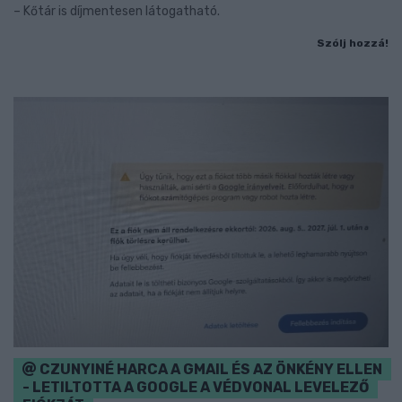
– Kőtár is díjmentesen látogatható.
Szólj hozzá!
CZUNYINÉ HARCA A GMAIL ÉS AZ ÖNKÉNY ELLEN
- LETILTOTTA A GOOGLE A VÉDVONAL LEVELEZŐ