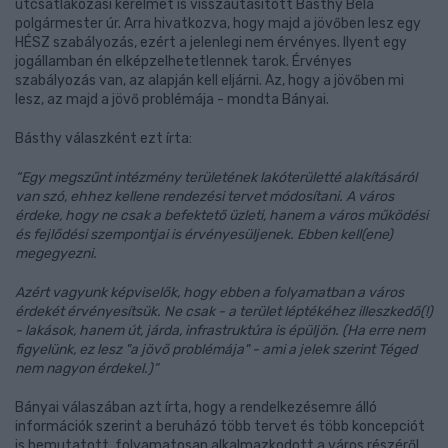
útcsatlakozási kérelmet is visszautasított Básthy Béla
polgármester úr. Arra hivatkozva, hogy majd a jövőben lesz egy
HÉSZ szabályozás, ezért a jelenlegi nem érvényes. Ilyent egy
jogállamban én elképzelhetetlennek tarok. Érvényes
szabályozás van, az alapján kell eljárni. Az, hogy a jövőben mi
lesz, az majd a jövő problémája - mondta Bányai.
Básthy válaszként ezt írta:
“Egy megszűnt intézmény területének lakóterületté alakításáról
van szó, ehhez kellene rendezési tervet módosítani. A város
érdeke, hogy ne csak a befektető üzleti, hanem a város működési
és fejlődési szempontjai is érvényesüljenek. Ebben kell(ene)
megegyezni.
Azért vagyunk képviselők, hogy ebben a folyamatban a város
érdekét érvényesítsük. Ne csak - a terület léptékéhez illeszkedő(!)
- lakások, hanem út, járda, infrastruktúra is épüljön. (Ha erre nem
figyelünk, ez lesz "a jövő problémája" - ami a jelek szerint Téged
nem nagyon érdekel.)”
Bányai válaszában azt írta, hogy a rendelkezésemre álló
információk szerint a beruházó több tervet és több koncepciót
is bemutatott, folyamatosan alkalmazkodott a város részéről