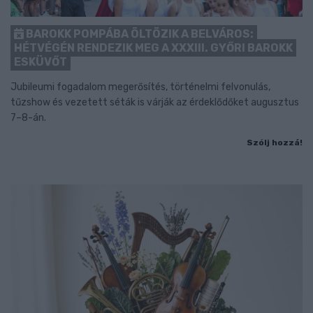
BAROKK POMPÁBA ÖLTÖZIK A BELVÁROS:
HÉTVÉGÉN RENDEZIK MEG A XXXIII. GYŐRI BAROKK
ESKÜVŐT
Jubileumi fogadalom megerősítés, történelmi felvonulás,
tűzshow és vezetett séták is várják az érdeklődőket augusztus
7–8-án.
Szólj hozzá!