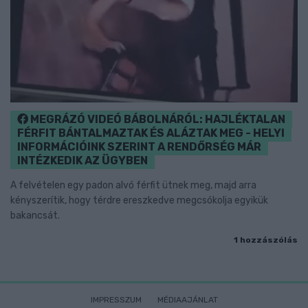
MEGRÁZÓ VIDEÓ BÁBOLNÁRÓL: HAJLÉKTALAN
FÉRFIT BÁNTALMAZTAK ÉS ALÁZTAK MEG - HELYI
INFORMÁCIÓINK SZERINT A RENDŐRSÉG MÁR
INTÉZKEDIK AZ ÜGYBEN
A felvételen egy padon alvó férfit ütnek meg, majd arra
kényszerítik, hogy térdre ereszkedve megcsókolja egyikük
bakancsát.
1 hozzászólás
IMPRESSZUM
MÉDIAAJÁNLAT