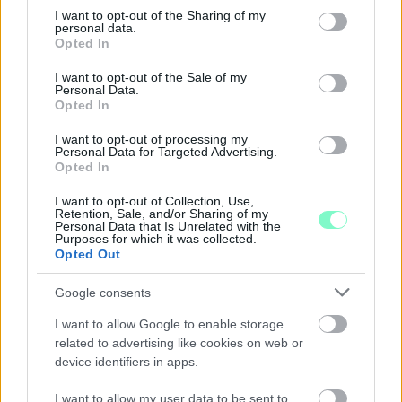
not limited to your visit or usage behaviour. You may click to
I want to opt-out of the Sharing of my
personal data.
grant or deny consent to Google and its third-party tags to
Opted In
use your data for below specified purposes in below Google
consent section.
I want to opt-out of the Sale of my
Personal Data.
Opted In
I want to opt-out of processing my
Personal Data for Targeted Advertising.
Opted In
I want to opt-out of Collection, Use,
Retention, Sale, and/or Sharing of my
Personal Data that Is Unrelated with the
Purposes for which it was collected.
Opted Out
ÖRÖMHÍR: TÍZ ÉVE NEM VOLT ILYEN ALACSONY AZ
INFLÁCIÓ MAGYARORSZÁGON
Google consents
Júliusban mindössze 1,2 százalékkal emelkedtek éves
I want to allow Google to enable storage
összevetésben a fogyasztói árak, miközben az élelmiszerek ára
related to advertising like cookies on web or
device identifiers in apps.
már csökkent.
Szólj hozzá!
I want to allow my user data to be sent to