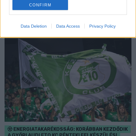
Majka koncert, jóga szeánsz, “borhajózás” és egy csomó minden
CONFIRM
más.
Szólj hozzá!
Data Deletion
Data Access
Privacy Policy
ENERGIATAKARÉKOSSÁG: KORÁBBAN KEZDŐDIK
A GYŐRI AUDI ETO KC PÉNTEKI FELKÉSZÜLÉSI