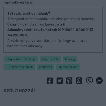
képviselők elé kerül.
Tetszik, amit csinálunk?
Támogasd adományoddal a munkánkat segítő Nemzeti
Újságírók Demokratikus Egyesületét!
Adományodat ide utalhatod: 10918001-00000113-
44920004.
A közlemény rovatban tüntesd fel, hogy az általad
küldött pénz adomány.
Bányai-Németh Gábor
Básthy Béla
kőszeg
SOS Gyermekfalvak
építkezés
építési terület
SZÓLJ HOZZÁ!