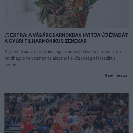
EXTRA: A VÁSÁRCSARNOKBAN NYITJA ÚJ ÉVADÁT
A GYŐRI FILHARMONIKUS ZENEKAR
A „Zenélő piac” című különleges koncerttel szeptember 7-én
rendhagyó helyszínen találkozhat a közönség a klasszikus
zenével.
Szólj hozzá!