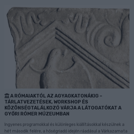
A RÓMAIAKTÓL AZ AGYAGKATONÁKIG –
TÁRLATVEZETÉSEK, WORKSHOP ÉS
KÖZÖNSÉGTALÁLKOZÓ VÁRJA A LÁTOGATÓKAT A
GYŐRI RÓMER MÚZEUMBAN
Ingyenes programokkal és különleges kiállításokkal készülnek a
hét második felére, a hőségriadó idején ráadásul a Várkazamata