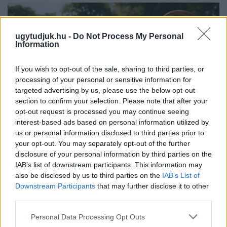
ugytudjuk.hu -
Do Not Process My Personal
Information
If you wish to opt-out of the sale, sharing to third parties, or
processing of your personal or sensitive information for
targeted advertising by us, please use the below opt-out
section to confirm your selection. Please note that after your
opt-out request is processed you may continue seeing
interest-based ads based on personal information utilized by
us or personal information disclosed to third parties prior to
your opt-out. You may separately opt-out of the further
disclosure of your personal information by third parties on the
PIKNIK ITALOK: ÍZEK ÉS ÉLMÉNYEK A SZABADBAN
IAB’s list of downstream participants. This information may
Ahogy tavaszodik és a nap egyre tovább marad velünk, sokaknak
also be disclosed by us to third parties on the
IAB’s List of
támad kedve kirándulni a természetbe.
Downstream Participants
that may further disclose it to other
third parties.
Szólj hozzá!
Please note that this website/app uses one or more Google
Personal Data Processing Opt Outs
services and may gather and store information including but