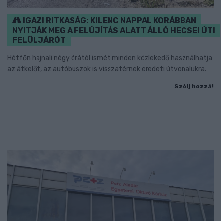
IGAZI RITKASÁG: KILENC NAPPAL KORÁBBAN
NYITJÁK MEG A FELÚJÍTÁS ALATT ÁLLÓ HECSEI ÚTI
FELÜLJÁRÓT
Hétfőn hajnali négy órától ismét minden közlekedő használhatja
az átkelőt, az autóbuszok is visszatérnek eredeti útvonalukra.
Szólj hozzá!