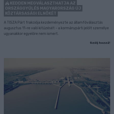
KEDDEN MEGVÁLASZTHATJA AZ
ORSZÁGGYŰLÉS MAGYARORSZÁG ÚJ
KÖZTÁRSASÁGI ELNÖKÉT
A TISZA Párt frakciója kezdeményezte az államfőválasztás
augusztus 11-re való kitűzését - a kormánypárti jelölt személye
ugyanakkor egyelőre nem ismert.
Szólj hozzá!