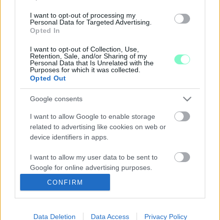
miatt.
I want to opt-out of processing my
VLAGYIMIR PUTYIN ÍRTA FELÜL A GYŐRI
Personal Data for Targeted Advertising.
NEMZETI SZÍNHÁZ REPERTOÁRJÁT
Opted In
2022. augusztus. 23. 18:16
I want to opt-out of Collection, Use,
Hat nagyszínpadi bemutatóval indul az évad. A részletek, illetve
Retention, Sale, and/or Sharing of my
az Oroszország ukrajnai háborúja miatti változás a cikkben.
Personal Data that Is Unrelated with the
Purposes for which it was collected.
BAKOS-KISS GÁBOR AZ UGYTUDJUKNAK: MI
Opted Out
NEM AZZAL FOGLALKOZUNK, MILYEN POLITIKAI
ÖSSZETÉTELŰ AZ ÖNKORMÁNYZAT
Google consents
2022. június. 20. 15:44
I want to allow Google to enable storage
A Győri Nemzeti Színház igazgatója szerint a színháznak nem
related to advertising like cookies on web or
aktuálpolitizálnia kell, hanem aktuálisnak kell lennie. Interjú!
device identifiers in apps.
APOR VILMOS HALÁLTUSÁJÁN KERESZTÜL
MUTATJA BE A GYŐRI PÜSPÖK ÉLETÉT EGY
I want to allow my user data to be sent to
RENDHAGYÓ SZÍNMŰ
Google for online advertising purposes.
2022. május. 04. 14:10
CONFIRM
A Dér András rendezte alkotás káptalandombi olvasópróbáján
I want to allow Google to send me
jártunk.
personalized advertising.
SZERELMEM, MIRANDOLINA
Data Deletion
Data Access
Privacy Policy
I want to allow Google to enable storage