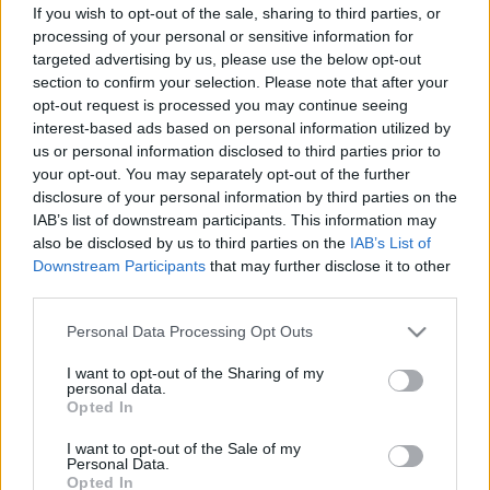
Visszaköltözik a társulat, bár azt nem jelentették be korábban,
If you wish to opt-out of the sale, sharing to third parties, or
hogy kiköltöznek.
processing of your personal or sensitive information for
JANUÁRTÓL ZÁRVA A GYŐRI NEMZETI
targeted advertising by us, please use the below opt-out
SZÍNHÁZ, MÁS SZÍNPADOKON JÁTSZIK A
section to confirm your selection. Please note that after your
TÁRSULAT
opt-out request is processed you may continue seeing
interest-based ads based on personal information utilized by
2023. január. 09. 16:11
us or personal information disclosed to third parties prior to
A bábszínház, a Richter-terem és a Padlásszínház ad helyet a
your opt-out. You may separately opt-out of the further
győri társulatnak az energiaválság miatt bezárt épület helyett.
disclosure of your personal information by third parties on the
MINDEN IS VOLT A GYŐRPLUSZ LEGÚJABB
IAB’s list of downstream participants. This information may
PROPAGANDAMŰSORÁBAN, CSAK AZ NEM,
also be disclosed by us to third parties on the
IAB’s List of
AMIT ÍGÉRTEK
Downstream Participants
that may further disclose it to other
2022. november. 21. 07:45
third parties.
Városházi propagandaszöveget sugalmazó kérdések, nem
Please note that this website/app uses one or more Google
ismeretett ellenvélemények, biodíszletnek behívott
Personal Data Processing Opt Outs
értelmiségiek, esőben ácsorgó prostituáltak és disznóölés.
services and may gather and store information including but
not limited to your visit or usage behaviour. You may click to
I want to opt-out of the Sharing of my
NAGYON ÚGY TŰNIK, HOGY A BEZÁR JANUÁR-
personal data.
grant or deny consent to Google and its third-party tags to
FEBRUÁRBAN GYŐRI NEMZETI SZÍNHÁZ
Opted In
use your data for below specified purposes in below Google
ÉPÜLETE
consent section.
I want to opt-out of the Sale of my
2022. október. 21. 11:46
Personal Data.
Összefognak a győri kulturális intézmények az energiaválság
Opted In