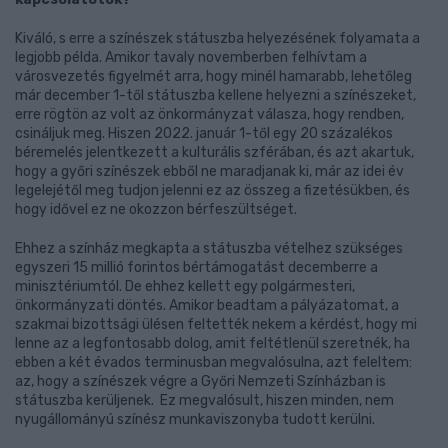
Kiváló, s erre a színészek státuszba helyezésének folyamata a
legjobb példa. Amikor tavaly novemberben felhívtam a
városvezetés figyelmét arra, hogy minél hamarabb, lehetőleg
már december 1-től státuszba kellene helyezni a színészeket,
erre rögtön az volt az önkormányzat válasza, hogy rendben,
csináljuk meg. Hiszen 2022. január 1-től egy 20 százalékos
béremelés jelentkezett a kulturális szférában, és azt akartuk,
hogy a győri színészek ebből ne maradjanak ki, már az idei év
legelejétől meg tudjon jelenni ez az összeg a fizetésükben, és
hogy idővel ez ne okozzon bérfeszültséget.
Ehhez a színház megkapta a státuszba vételhez szükséges
egyszeri 15 millió forintos bértámogatást decemberre a
minisztériumtól. De ehhez kellett egy polgármesteri,
önkormányzati döntés. Amikor beadtam a pályázatomat, a
szakmai bizottsági ülésen feltették nekem a kérdést, hogy mi
lenne az a legfontosabb dolog, amit feltétlenül szeretnék, ha
ebben a két évados terminusban megvalósulna, azt feleltem:
az, hogy a színészek végre a Győri Nemzeti Színházban is
státuszba kerüljenek. Ez megvalósult, hiszen minden, nem
nyugállományú színész munkaviszonyba tudott kerülni.