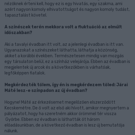
nézőknek érteni kell, hogy ez is egy hivatás, egy szakma, ami
azért nagyon komoly elhivatottságot és nagyon komoly tudást,
tapasztalást követel.
A színészek terén mekkora volt a fluktuáció az elmúlt
időszakban?
Aki a tavalyi évadban itt volt, az a jelenlegi évadban is itt van.
Ugyanazokat a színészeket láthatta, láthatja a közönség,
akiket a korábbi években. Természetesen mindig van mozgás
egy társulaton belül, ez a színház velejárója. Ebben az évadban is
megjelentek új arcok és a következőkben is várhatóak,
legfőképpen fiatalok.
Megkérdezték tőlem, így én is megkérdezem tőled: Járai
Máté lesz-e színpadon az új évadban?
Hogyne! Máté az érkezésemet megelőzően elszerződött
Kecskemétre. De ő volt az első aki hívott, amikor megnyertem a
pályázatot, hogy ha szeretném akkor örömmel tér vissza
Győrbe. Ebben ez évadban is láthatták őt három
előadásunkban, de a következő évadban is lesz új bemutatója
nálunk.