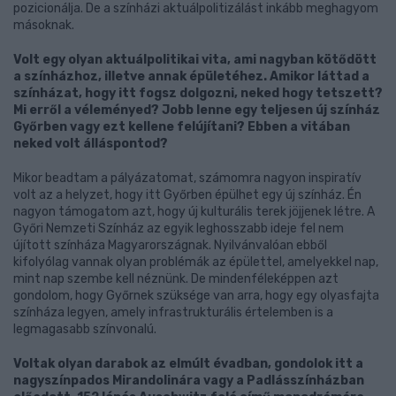
pozicionálja. De a színházi aktuálpolitizálást inkább meghagyom
másoknak.
Volt egy olyan aktuálpolitikai vita, ami nagyban kötődött
a színházhoz, illetve annak épületéhez. Amikor láttad a
színházat, hogy itt fogsz dolgozni, neked hogy tetszett?
Mi erről a véleményed? Jobb lenne egy teljesen új színház
Győrben vagy ezt kellene felújítani? Ebben a vitában
neked volt álláspontod?
Mikor beadtam a pályázatomat, számomra nagyon inspiratív
volt az a helyzet, hogy itt Győrben épülhet egy új színház. Én
nagyon támogatom azt, hogy új kulturális terek jöjjenek létre. A
Győri Nemzeti Színház az egyik leghosszabb ideje fel nem
újított színháza Magyarországnak. Nyilvánvalóan ebből
kifolyólag vannak olyan problémák az épülettel, amelyekkel nap,
mint nap szembe kell néznünk. De mindenféleképpen azt
gondolom, hogy Győrnek szüksége van arra, hogy egy olyasfajta
színháza legyen, amely infrastrukturális értelemben is a
legmagasabb színvonalú.
Voltak olyan darabok az elmúlt évadban, gondolok itt a
nagyszínpados Mirandolinára vagy a Padlásszínházban