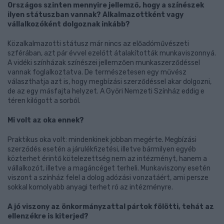
Országos szinten mennyire jellemző, hogy a színészek
ilyen státuszban vannak? Alkalmazottként vagy
vállalkozóként dolgoznak inkább?
Közalkalmazotti státusz már nincs az előadóművészeti
szférában, azt pár évvel ezelőtt átalakították munkaviszonnyá.
A vidéki színházak színészei jellemzően munkaszerződéssel
vannak foglalkoztatva. De természetesen egy művész
választhatja azt is, hogy megbízási szerződéssel akar dolgozni,
de az egy másfajta helyzet. A Győri Nemzeti Színház eddig e
téren kilógott a sorból.
Mi volt az oka ennek?
Praktikus oka volt: mindenkinek jobban megérte. Megbízási
szerződés esetén a járulékfizetési, illetve bármilyen egyéb
közterhet érintő kötelezettség nem az intézményt, hanem a
vállalkozót, illetve a magáncéget terheli. Munkaviszony esetén
viszont a színház felel a dolog adózási vonzatáért, ami persze
sokkal komolyabb anyagi terhet ró az intézményre.
A jó viszony az önkormányzattal pártok fölötti, tehát az
ellenzékre is kiterjed?