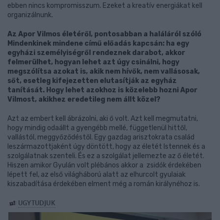
ebben nincs kompromisszum. Ezeket a kreatív energiákat kell
organizálnunk.
Az Apor Vilmos életéről, pontosabban a haláláról szóló
Mindenkinek mindene című előadás kapcsán: ha egy
egyházi személyiségről rendeznek darabot, akkor
felmerülhet, hogyan lehet azt úgy csinálni, hogy
megszólítsa azokat is, akik nem hívők, nem vallásosak,
sőt, esetleg kifejezetten elutasítják az egyház
tanítását. Hogy lehet azokhoz is közelebb hozni Apor
Vilmost, akikhez eredetileg nem állt közel?
Azt az embert kell ábrázolni, aki ő volt. Azt kell megmutatni,
hogy mindig odaállt a gyengébb mellé, függetlenül hittől,
vallástól, meggyőződéstől. Egy gazdag arisztokrata család
leszármazottjaként úgy döntött, hogy az életét Istennek és a
szolgálatnak szenteli. És ez a szolgálat jellemezte az ő életét.
Hiszen amikor Gyulán volt plébános akkor a zsidók érdekében
lépett fel, az első világháború alatt az elhurcolt gyulaiak
kiszabadítása érdekében elment még a román királynéhoz is.