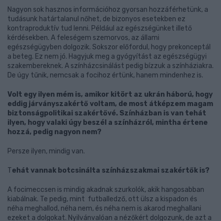
Nagyon sok hasznos információhoz gyorsan hozzáférhetünk, a
tudásunk határtalanul nőhet, de bizonyos esetekben ez
kontraproduktív tud lenni. Például az egészségünket illető
kérdésekben. A feleségem szemorvos, az állami
egészségügyben dolgozik. Sokszor előfordul, hogy prekonceptál
a beteg. Ez nem jó. Hagyjuk meg a gyógyítást az egészségügyi
szakembereknek. A színházcsinálást pedig bízzuk a színháziakra.
De úgy tűnik, nemcsak a focihoz értünk, hanem mindenhez is.
Volt egy ilyen mém is, amikor kitört az ukrán háború, hogy
eddig járványszakértő voltam, de most átképzem magam
biztonságpolitikai szakértővé. Színházban is van tehát
ilyen, hogy valaki úgy beszél a színházról, mintha értene
hozzá, pedig nagyon nem?
Persze ilyen, mindig van.
T
ehát vannak botcsinálta színházszakmai szakértők is?
A focimeccsen is mindig akadnak szurkolók, akik hangosabban
kiabálnak. Te pedig, mint futballedző, ott ülsz a kispadon és
néha meghallod, néha nem, és néha nem is akarod meghallani
ezeket a dolgokat. Nyilvánvalóan a nézőkért dolgozunk, de azt a