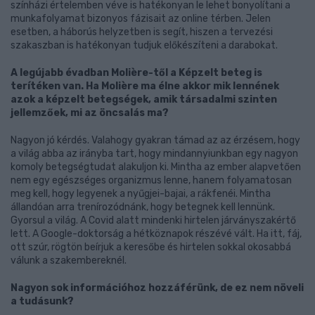
színházi értelemben véve is hatékonyan le lehet bonyolítani a
munkafolyamat bizonyos fázisait az online térben. Jelen
esetben, a háborús helyzetben is segít, hiszen a tervezési
szakaszban is hatékonyan tudjuk előkészíteni a darabokat.
A legújabb évadban Molière-től a Képzelt beteg is
terítéken van. Ha Molière ma élne akkor mik lennének
azok a képzelt betegségek, amik társadalmi szinten
jellemzőek, mi az öncsalás ma?
Nagyon jó kérdés. Valahogy gyakran támad az az érzésem, hogy
a világ abba az irányba tart, hogy mindannyiunkban egy nagyon
komoly betegségtudat alakuljon ki. Mintha az ember alapvetően
nem egy egészséges organizmus lenne, hanem folyamatosan
meg kell, hogy legyenek a nyűgjei-bajai, a rákfenéi. Mintha
állandóan arra trenírozódnánk, hogy betegnek kell lennünk.
Gyorsul a világ. A Covid alatt mindenki hirtelen járványszakértő
lett. A Google-doktorság a hétköznapok részévé vált. Ha itt, fáj,
ott szúr, rögtön beírjuk a keresőbe és hirtelen sokkal okosabbá
válunk a szakembereknél.
Nagyon sok információhoz hozzáférünk, de ez nem növeli
a tudásunk?