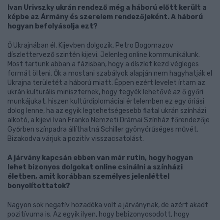
Ivan Urivszky ukrán rendező még a háború előtt került a
képbe az Ármány és szerelem rendezőjeként. A háború
hogyan befolyásolja ezt?
Ő Ukrajnában él, Kijevben dolgozik, Petro Bogomazov
díszlettervező szintén kijevi. Jelenleg online kommunikálunk.
Most tartunk abban a fázisban, hogy a díszlet kezd végleges
formát ölteni. Ők a mostani szabályok alapján nem hagyhatják el
Ukrajna területét a háború miatt. Éppen ezért levelet írtam az
ukrán kulturális miniszternek, hogy tegyék lehetővé az ő győri
munkájukat, hiszen kultúrdiplomáciai értelemben ez egy óriási
dolog lenne, ha az egyik legtehetségesebb fiatal ukrán színházi
alkotó, a kijevi Ivan Franko Nemzeti Drámai Színház főrendezője
Győrben színpadra állíthatná Schiller gyönyörűséges művét.
Bizakodva várjuk a pozitív visszacsatolást.
A járvány kapcsán ebben van már rutin, hogy hogyan
lehet bizonyos dolgokat online csinálni a színházi
életben, amit korábban személyes jelenléttel
bonyolítottatok?
Nagyon sok negatív hozadéka volt a járványnak, de azért akadt
pozitívuma is. Az egyik ilyen, hogy bebizonyosodott, hogy