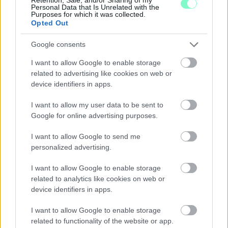
önmagunkról beszélgetünk. Mindeközben a Puskással létrejött
Personal Data that Is Unrelated with the
minden idők legnagyobb szabású, leglátványosabb musical-je a
Purposes for which it was collected.
Győri Nemzeti Színházban, a Vidnyánszky Attila rendezte Bánk
Opted Out
bánra is a világ bármelyik operaszínházában büszkén
tekintenének, de említhetném az Öldöklés istene páratlan
Google consents
sikerszériáját, amit a Thália Fesztiválon is óriási sikerrel
játszottunk, vagy a legutóbbi ősbemutatónkat, a Minden jegy
I want to allow Google to enable storage
elkelt című előadásunkat, ami a VIDOR Fesztivál nyitóelőadása
related to advertising like cookies on web or
lesz augusztusban.
device identifiers in apps.
I want to allow my user data to be sent to
Google for online advertising purposes.
I want to allow Google to send me
personalized advertising.
I want to allow Google to enable storage
related to analytics like cookies on web or
device identifiers in apps.
I want to allow Google to enable storage
related to functionality of the website or app.