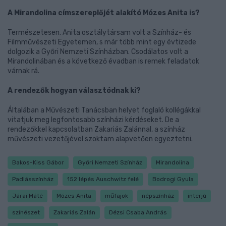
A Mirandolina címszereplőjét alakító Mózes Anita is?
Természetesen. Anita osztálytársam volt a Színház- és
Filmművészeti Egyetemen, s már több mint egy évtizede
dolgozik a Győri Nemzeti Színházban. Csodálatos volt a
Mirandolinában és a következő évadban is remek feladatok
várnak rá.
A rendezők hogyan választódnak ki?
Általában a Művészeti Tanácsban helyet foglaló kollégákkal
vitatjuk meg legfontosabb színházi kérdéseket. De a
rendezőkkel kapcsolatban Zakariás Zalánnal, a színház
művészeti vezetőjével szoktam alapvetően egyeztetni.
Bakos-Kiss Gábor
Győri Nemzeti Színház
Mirandolina
Padlásszínház
152 lépés Auschwitz felé
Bodrogi Gyula
Járai Máté
Mózes Anita
műfajok
népszínház
interjú
színészet
Zakariás Zalán
Dézsi Csaba András