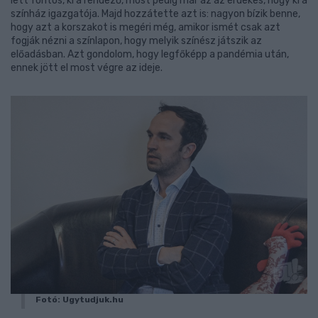
lett fontos, ki a rendező, most pedig már az az érdekes, hogy ki a
színház igazgatója. Majd hozzátette azt is: nagyon bízik benne,
hogy azt a korszakot is megéri még, amikor ismét csak azt
fogják nézni a színlapon, hogy melyik színész játszik az
előadásban. Azt gondolom, hogy legfőképp a pandémia után,
ennek jött el most végre az ideje.
Fotó: Ugytudjuk.hu