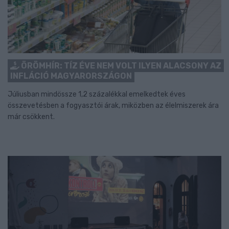
ÖRÖMHÍR: TÍZ ÉVE NEM VOLT ILYEN ALACSONY AZ
INFLÁCIÓ MAGYARORSZÁGON
Júliusban mindössze 1,2 százalékkal emelkedtek éves
összevetésben a fogyasztói árak, miközben az élelmiszerek ára
már csökkent.