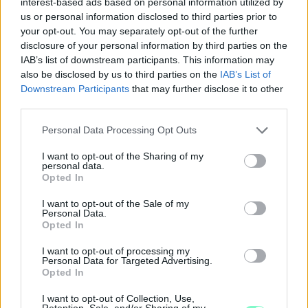
interest-based ads based on personal information utilized by
us or personal information disclosed to third parties prior to
your opt-out. You may separately opt-out of the further
disclosure of your personal information by third parties on the
IAB’s list of downstream participants. This information may
also be disclosed by us to third parties on the
IAB’s List of
Downstream Participants
that may further disclose it to other
third parties.
Please note that this website/app uses one or more Google
Personal Data Processing Opt Outs
Tehát a nagyszínpadon is van erre
services and may gather and store information including but
próbálkozás, nemcsak a Padlásszínházban?
not limited to your visit or usage behaviour. You may click to
I want to opt-out of the Sharing of my
personal data.
grant or deny consent to Google and its third-party tags to
A Végítélet napja erről szólt: egy ilyen nagyon izgalmas történet
Opted In
use your data for below specified purposes in below Google
hogy tud érvényesen megvalósulni akár a Nagyszínpadon.
consent section.
I want to opt-out of the Sale of my
Personal Data.
Mik voltak a reakciók a Végítélet napjánál?
Opted In
Nyilván itt is volt olyan, hogy a nézők közül valaki először
I want to opt-out of processing my
nehezen tudott mit kezdeni ezzel az előadással. De itt sokkal
Personal Data for Targeted Advertising.
fontosabb az, hogy újabb utak nyíltak meg a nézők és a színház
Opted In
között, újabb csatornákon kezdett el beszélgetni a színház a
nézőkkel és ami a legfontosabb, hogy újra a színházról, ezáltal
I want to opt-out of Collection, Use,
Retention, Sale, and/or Sharing of my