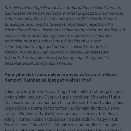
Sok cikkünkben foglalkoztunk az utóbbi időben a Győri Nemzeti
Színházzal, amelynek pont egy éve lett új igazgatója Bakos-Kiss
Gábor személyében. Az intézmény vezetőjét a korábbi évad
tanulságai, az új évadra tervezett előadások mellett arról is
kérdeztük: milyen a viszonya az önkormányzattal, mennyiben lett
más a színház az elmúlt egy évben, szabad-e a színpadon
politizálni, mi is az a népszínház, ő felújítaná-e a régi
színházépületet vagy újat építene, s miként hat rájuk a
koronavírus és az ukrán háború? A régebbi ismeretségre
tekintettel az újságíró és a riportalany tegezik egymást a
beszélgetésben, ahogy azon kívül is.
Mennyiben lett más, milyen irányba változott a Győri
Nemzeti Színház az igazgatóváltás óta?
Talán az a legfőbb változás, hogy több helyen többet játszunk,
jobban jelen vagyunk Győr kulturális életében. Újranyitottuk a
Padlásszínházat, a Jaurinum Összművészeti Fesztiválon június
végén újabb ősbemutatót tartunk a Káptalandombon, illetve
ezt az előadást a Gyulai Várszínházban is bemutatjuk, de az
eddigi koprodukciókon túl újabbakra is készülünk. Nagyon sok
fiatal színész érkezett és érkezik a színházba, illetve nagyon
fontos változást jelentett, hogy státuszba kerültek a színész