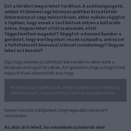
Ezt a kérdést meg is lehet fordítani. A színházigazgató,
amikor őt kinevezi egy bizonyos politikai összetételű
önkormányzat vagy minisztérium, akkor nyilván végigfut
a fejében, hogy ennek a testületnek milyen a kulturális
ízlése. Hogyan lehet ettől szabadulni, ettől
függetleníteni magadat? Végigfut-e benned ilyenkor a
gondolat, hogy esetleg olyat viszek színpadra, ami ezzel
a feltételezett kinevezői ízléssel szembemegy? Hogyan
lehet ezt kezelni?
Úgy, hogy pokolian jó színházat kell csinálni és akkor ezek a
kérdések okafogyottá válnak. Azt gondolom, hogy a mögöttünk
hagyott évad a bizonyíték arra, hogy
mi nem azzal foglalkozunk, milyen politikai összetételű az
önkormányzat, milyen párthoz tartozik a polgármester,
hanem tesszük a dolgunkat a legmagasabb művészeti
színvonalon.
Az akár jó is lehet, ha valamilyen színdarab akár