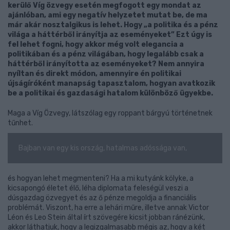
kerülő Víg özvegy esetén megfogott egy mondat az
ajánlóban, ami egy negatív helyzetet mutat be, de ma
már akár nosztalgikus is lehet. Hogy „a politika és a pénz
világa a háttérből irányítja az eseményeket” Ezt úgy is
fel lehet fogni, hogy akkor még volt elegancia a
politikában és a pénz világában, hogy legalább csak a
háttérből irányította az eseményeket? Nem annyira
nyíltan és direkt módon, amennyire én politikai
újságíróként manapság tapasztalom, hogyan avatkozik
be a politikai és gazdasági hatalom különböző ügyekbe.
Maga a Víg Özvegy, látszólag egy roppant bárgyú történetnek
tűnhet.
Bajban van egy kis ország, hatalmas adóssága van,
és hogyan lehet megmenteni? Ha a mi kutyánk kölyke, a
kicsapongó életet élő, léha diplomata feleségül veszi a
dúsgazdag özvegyet és az ő pénze megoldja a financiális
problémát. Viszont, ha erre a lehári műre, illetve annak Victor
Léon és Leo Stein által írt szövegére kicsit jobban ránézünk,
akkor láthatjuk, hogy a legizgalmasabb mégis az, hogy a két