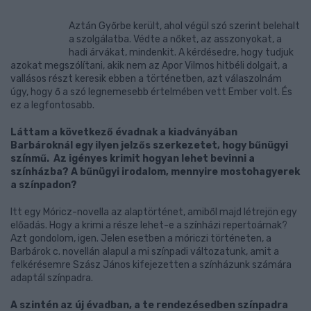
Aztán Győrbe került, ahol végül szó szerint belehalt
a szolgálatba. Védte a nőket, az asszonyokat, a
hadi árvákat, mindenkit. A kérdésedre, hogy tudjuk
azokat megszólítani, akik nem az Apor Vilmos hitbéli dolgait, a
vallásos részt keresik ebben a történetben, azt válaszolnám
úgy, hogy ő a szó legnemesebb értelmében vett Ember volt. És
ez a legfontosabb.
Láttam a következő évadnak a kiadványában
Barbároknál egy ilyen jelzős szerkezetet, hogy bűnügyi
színmű. Az igényes krimit hogyan lehet bevinni a
színházba? A bűnügyi irodalom, mennyire mostohagyerek
a színpadon?
Itt egy Móricz-novella az alaptörténet, amiből majd létrejön egy
előadás. Hogy a krimi a része lehet-e a színházi repertoárnak?
Azt gondolom, igen. Jelen esetben a móriczi történeten, a
Barbárok c. novellán alapul a mi színpadi változatunk, amit a
felkérésemre Szász János kifejezetten a színházunk számára
adaptál színpadra.
A szintén az új évadban, a te rendezésedben színpadra