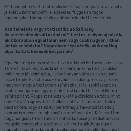
Múlt hónapban volt a kulturális bizottsági meghallgatás, ahol a
jelenlévő kormánypárti, ellenzéki és független tagok
egyhangúlag támogatták az általam leadott beszámolót.
Van felmérés vagy statisztika a közönség
összetételének változásáról? Lettek-e olyan új nézők,
akik korábban egyáltalán nem vagy csak nagyon ritkán
jártak színházba? Vagy olyan régi nézők, akik esetleg
elpártoltak, kevesebbet járnak?
Egyelőre még nincs erről statisztika. Idővel biztos hasznos lesz
felmérni, ki az, aki jár, és ki az, aki nem jár és ha nem jár, akkor
miért nem jár színházba, illetve hogyan változik a közönség
összetétele. Ez több összetevőből álló dolog, mert a járvány
nagyban megváltoztatta a színházba járási szokásokat, az
utóbbi hónapokban egyre több fiatal kezdett el érdeklődni a
színház iránt. Roppant népszerű lett a köreikben a több, mint
húsz év után újranyitott Padlásszínház. De örömmel tudok
beszámolni, hogy az ez évi bérletmegújítás-árusítás eddigi
számai is messze meghaladják a reményeinket. Kifejezetten
nagy hangsúlyt fordítunk a színház közösségi médiában való
megjelenéseire, ahol a számok is jól mutatják, hogy egyre
nagyobb számban követik tevékenységünket, előadásainkat.