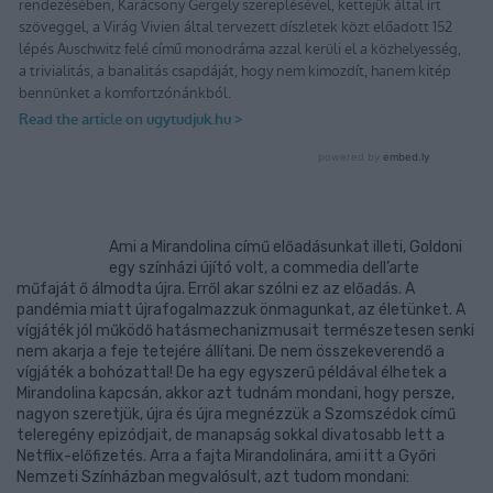
Ami a Mirandolina című előadásunkat illeti, Goldoni
egy színházi újító volt, a commedia dell’arte
műfaját ő álmodta újra. Erről akar szólni ez az előadás. A
pandémia miatt újrafogalmazzuk önmagunkat, az életünket. A
vígjáték jól működő hatásmechanizmusait természetesen senki
nem akarja a feje tetejére állítani. De nem összekeverendő a
vígjáték a bohózattal! De ha egy egyszerű példával élhetek a
Mirandolina kapcsán, akkor azt tudnám mondani, hogy persze,
nagyon szeretjük, újra és újra megnézzük a Szomszédok című
teleregény epizódjait, de manapság sokkal divatosabb lett a
Netflix-előfizetés. Arra a fajta Mirandolinára, ami itt a Győri
Nemzeti Színházban megvalósult, azt tudom mondani: