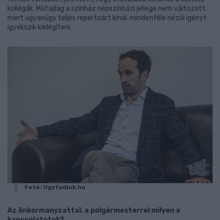
kollégák. Műfajilag a színház népszínházi jellege nem változott,
mert ugyanúgy teljes repertoárt kínál, mindenféle nézői igényt
igyekszik kielégíteni.
Fotó: Ugytudjuk.hu
Az önkormányzattal, a polgármesterrel milyen a
kapcsolatotok?