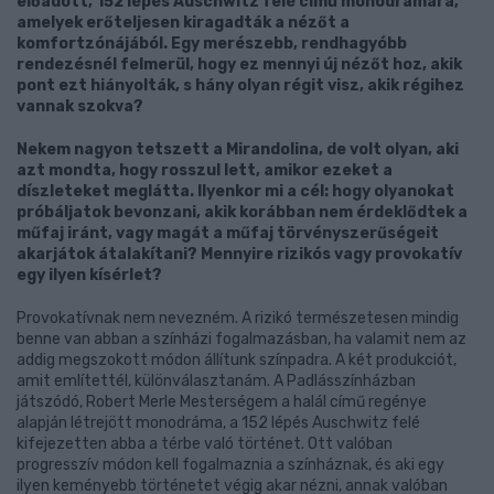
előadott, 152 lépés Auschwitz felé című monodrámára,
amelyek erőteljesen kiragadták a nézőt a
komfortzónájából. Egy merészebb, rendhagyóbb
rendezésnél felmerül, hogy ez mennyi új nézőt hoz, akik
pont ezt hiányolták, s hány olyan régit visz, akik régihez
vannak szokva?
Nekem nagyon tetszett a Mirandolina, de volt olyan, aki
azt mondta, hogy rosszul lett, amikor ezeket a
díszleteket meglátta. Ilyenkor mi a cél: hogy olyanokat
próbáljatok bevonzani, akik korábban nem érdeklődtek a
műfaj iránt, vagy magát a műfaj törvényszerűségeit
akarjátok átalakítani? Mennyire rizikós vagy provokatív
egy ilyen kísérlet?
Provokatívnak nem nevezném. A rizikó természetesen mindig
benne van abban a színházi fogalmazásban, ha valamit nem az
addig megszokott módon állítunk színpadra. A két produkciót,
amit említettél, különválasztanám. A Padlásszínházban
játszódó, Robert Merle Mesterségem a halál című regénye
alapján létrejött monodráma, a 152 lépés Auschwitz felé
kifejezetten abba a térbe való történet. Ott valóban
progresszív módon kell fogalmaznia a színháznak, és aki egy
ilyen keményebb történetet végig akar nézni, annak valóban