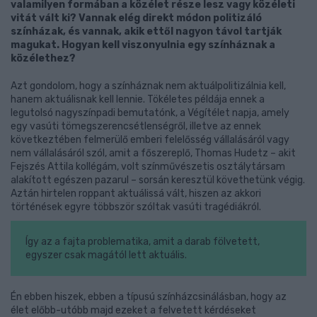
valamilyen formában a közélet része lesz vagy közéleti
vitát vált ki? Vannak elég direkt módon politizáló
színházak, és vannak, akik ettől nagyon távol tartják
magukat. Hogyan kell viszonyulnia egy színháznak a
közélethez?
Azt gondolom, hogy a színháznak nem aktuálpolitizálnia kell,
hanem aktuálisnak kell lennie. Tökéletes példája ennek a
legutolsó nagyszínpadi bemutatónk, a Végítélet napja, amely
egy vasúti tömegszerencsétlenségről, illetve az ennek
következtében felmerülő emberi felelősség vállalásáról vagy
nem vállalásáról szól, amit a főszereplő, Thomas Hudetz – akit
Fejszés Attila kollégám, volt színművészetis osztálytársam
alakított egészen pazarul – sorsán keresztül követhetünk végig.
Aztán hirtelen roppant aktuálissá vált, hiszen az akkori
történések egyre többször szóltak vasúti tragédiákról.
Így az a fajta problematika, amit a darab fölvetett,
egyszer csak magától lett aktuális.
Én ebben hiszek, ebben a típusú színházcsinálásban, hogy az
élet előbb-utóbb majd ezeket a felvetett kérdéseket