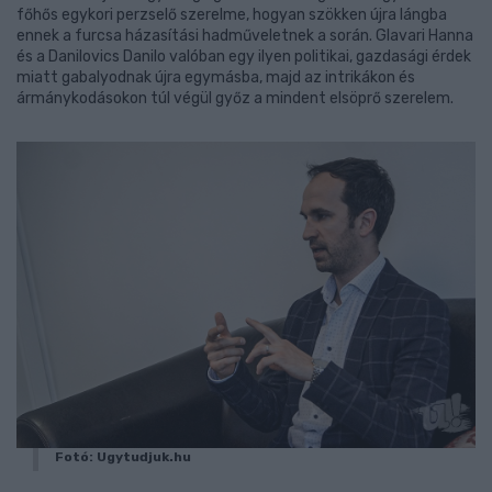
főhős egykori perzselő szerelme, hogyan szökken újra lángba
ennek a furcsa házasítási hadműveletnek a során. Glavari Hanna
és a Danilovics Danilo valóban egy ilyen politikai, gazdasági érdek
miatt gabalyodnak újra egymásba, majd az intrikákon és
ármánykodásokon túl végül győz a mindent elsöprő szerelem.
Fotó: Ugytudjuk.hu