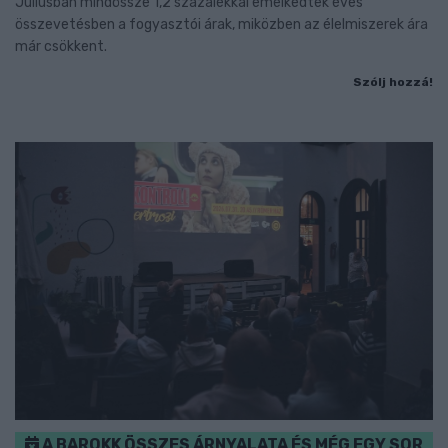
Júliusban mindössze 1,2 százalékkal emelkedtek éves
összevetésben a fogyasztói árak, miközben az élelmiszerek ára
már csökkent.
Szólj hozzá!
A BAROKK ÖSSZES ÁRNYALATA ÉS MÉG EGY SOR