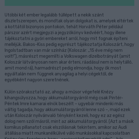
Utóbbi két ember legalább túllépett a nekik szánt
díszletszerepen, és mondtak olyan dolgokat is, amelyek eltértek
a kottától bizonyos pontokon, tehát Horváth Péter például
párszor azért megjegyzi a jegyzőkönyv kedvéért, hogy illene
tájékoztatni a győri embereket arról, hogy mit fognak építeni
melléjük. Bakos-Kiss pedig egyrészt tájékoztatja Koloszárt, hogy
Ingolstadtban van már színház (Koloszár: „15 éve még nem
volt!”), másrészt megemlíti a Volkswagen dízelbotrányát (amit
Koloszár látványosan nem akar érteni, ráadásul nem is helytálló,
amit mond rá), harmadrészt pedig elmondja, hogy ők most
egyáltalán nem függnek anyagilag a helyi cégektől, de
egyébként nagyon szeretnének.
Külön szórakoztató az, ahogy a műsor végefelé Knézy
kihangsúlyozza, hogy akkumulátorgyárról még csak Pintér-
Péntek Imre kamarai elnök beszélt – ugyebár mindenki más
váltig tagadja, hogy akkumulátorgyárról lenne szó –, majd ezek
után Koloszár nyilvánvaló tényként kezeli, hogy ez az egész
dolog nem szól másról, mint az akkumulátorgyárról. (Azt a másik
komikus pillanatot csak elszólásnak tekintem, amikor az Audi
átállása miatt munkanélkülivé váló munkásokkal kapcsolatban