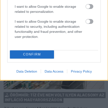
támad kedve kirándulni a természetbe.
I want to allow Google to enable storage
Szólj hozzá!
related to personalization.
I want to allow Google to enable storage
related to security, including authentication
functionality and fraud prevention, and other
user protection.
CONFIRM
Data Deletion
Data Access
Privacy Policy
ÖRÖMHÍR: TÍZ ÉVE NEM VOLT ILYEN ALACSONY AZ
INFLÁCIÓ MAGYARORSZÁGON