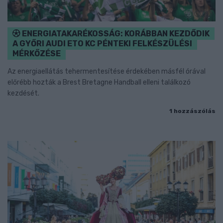
ENERGIATAKARÉKOSSÁG: KORÁBBAN KEZDŐDIK
A GYŐRI AUDI ETO KC PÉNTEKI FELKÉSZÜLÉSI
MÉRKŐZÉSE
Az energiaellátás tehermentesítése érdekében másfél órával
előrébb hozták a Brest Bretagne Handball elleni találkozó
kezdését.
1 hozzászólás