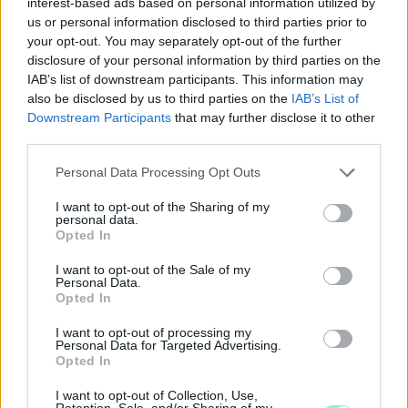
interest-based ads based on personal information utilized by
us or personal information disclosed to third parties prior to
your opt-out. You may separately opt-out of the further
disclosure of your personal information by third parties on the
IAB’s list of downstream participants. This information may
also be disclosed by us to third parties on the
IAB’s List of
Downstream Participants
that may further disclose it to other
third parties.
Please note that this website/app uses one or more Google
Personal Data Processing Opt Outs
services and may gather and store information including but
not limited to your visit or usage behaviour. You may click to
I want to opt-out of the Sharing of my
personal data.
grant or deny consent to Google and its third-party tags to
Opted In
use your data for below specified purposes in below Google
consent section.
I want to opt-out of the Sale of my
Personal Data.
KÉT RÉSZLETBEN ÉRKEZIK A 100 EZER FORINTOS
Opted In
ISKOLAKEZDÉSI TÁMOGATÁS, AMIT NEM KELL KÜLÖN
I want to opt-out of processing my
IGÉNYELNI
Personal Data for Targeted Advertising.
Opted In
Az első 50 ezer forintot még a tanévkezdés előtt folyósítja a
Magyar Államkincstár, a második részlet novemberben, utalvány
I want to opt-out of Collection, Use,
formájában érkezik.
Retention, Sale, and/or Sharing of my