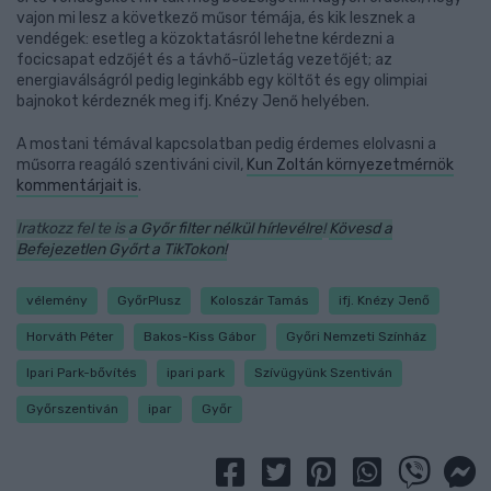
vajon mi lesz a következő műsor témája, és kik lesznek a
vendégek: esetleg a közoktatásról lehetne kérdezni a
focicsapat edzőjét és a távhő-üzletág vezetőjét; az
energiaválságról pedig leginkább egy költőt és egy olimpiai
bajnokot kérdeznék meg ifj. Knézy Jenő helyében.
A mostani témával kapcsolatban pedig érdemes elolvasni a
műsorra reagáló szentiváni civil,
Kun Zoltán környezetmérnök
kommentárjait is
.
Iratkozz fel te is
a Győr filter nélkül hírlevélre
!
Kövesd a
Befejezetlen Győrt a TikTokon!
vélemény
GyőrPlusz
Koloszár Tamás
ifj. Knézy Jenő
Horváth Péter
Bakos-Kiss Gábor
Győri Nemzeti Színház
Ipari Park-bővítés
ipari park
Szívügyünk Szentiván
Győrszentiván
ipar
Győr