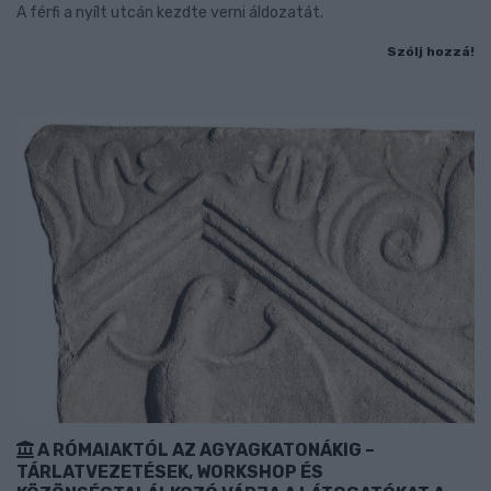
A férfi a nyílt utcán kezdte verni áldozatát.
Szólj hozzá!
A RÓMAIAKTÓL AZ AGYAGKATONÁKIG –
TÁRLATVEZETÉSEK, WORKSHOP ÉS