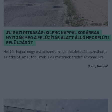
IGAZI RITKASÁG: KILENC NAPPAL KORÁBBAN
NYITJÁK MEG A FELÚJÍTÁS ALATT ÁLLÓ HECSEI ÚTI
FELÜLJÁRÓT
Hétfőn hajnali négy órától ismét minden közlekedő használhatja
az átkelőt, az autóbuszok is visszatérnek eredeti útvonalukra.
Szólj hozzá!