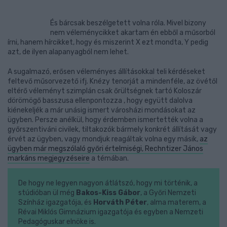
És bárcsak beszélgetett volna róla. Mivel bizony
nem véleménycikket akartam én ebből a műsorból
írni, hanem hírcikket, hogy és miszerint X ezt mondta, Y pedig
azt, de ilyen alapanyagból nem lehet.
A sugalmazó, erősen véleményes állításokkal teli kérdéseket
feltevő műsorvezető ifj. Knézy tenorját a mindenféle, az övétől
eltérő véleményt szimplán csak őrültségnek tartó Koloszár
dörömögő basszusa ellenpontozza , hogy együtt dalolva
kiénekeljék a már unásig ismert városházi mondásokat az
ügyben. Persze anélkül, hogy érdemben ismertették volna a
győrszentiváni civilek, tiltakozók bármely konkrét állítását vagy
érvét az ügyben, vagy mondjuk reagáltak volna egy másik,
az
ügyben már megszólaló győri értelmiségi, Rechntizer János
markáns megjegyzéseire
a témában.
De hogy ne legyen nagyon átlátszó, hogy mi történik, a
stúdióban ül még
Bakos-Kiss Gábor
, a Győri Nemzeti
Színház igazgatója, és
Horváth Péter
, alma materem, a
Révai Miklós Gimnázium igazgatója és egyben a Nemzeti
Pedagóguskar elnöke is.