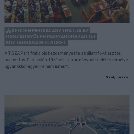
KEDDEN MEGVÁLASZTHATJA AZ
ORSZÁGGYŰLÉS MAGYARORSZÁG ÚJ
KÖZTÁRSASÁGI ELNÖKÉT
A TISZA Párt frakciója kezdeményezte az államfőválasztás
augusztus 11-re való kitűzését - a kormánypárti jelölt személye
ugyanakkor egyelőre nem ismert.
Szólj hozzá!