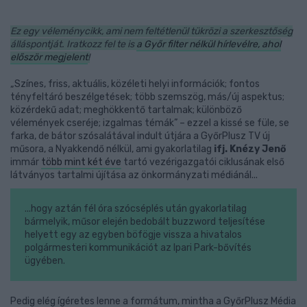
Ez egy véleménycikk, ami nem feltétlenül tükrözi a szerkesztőség
álláspontját. Iratkozz fel te is
a Győr filter nélkül hírlevélre, ahol
először megjelent
!
„Színes, friss, aktuális, közéleti helyi információk; fontos
tényfeltáró beszélgetések; több szemszög, más/új aspektus;
közérdekű adat; meghökkentő tartalmak; különböző
vélemények cseréje; izgalmas témák” – ezzel a kissé se füle, se
farka, de bátor szósalátával indult útjára a GyőrPlusz TV új
műsora, a Nyakkendő nélkül, ami gyakorlatilag
ifj. Knézy Jenő
immár
több mint két éve
tartó vezérigazgatói ciklusának első
látványos tartalmi újítása az önkormányzati médiánál...
...hogy aztán fél óra szócséplés után gyakorlatilag
bármelyik, műsor elején bedobált buzzword teljesítése
helyett egy az egyben böfögje vissza a hivatalos
polgármesteri kommunikációt az Ipari Park-bővítés
ügyében.
Pedig elég ígéretes lenne a formátum, mintha a GyőrPlusz Média