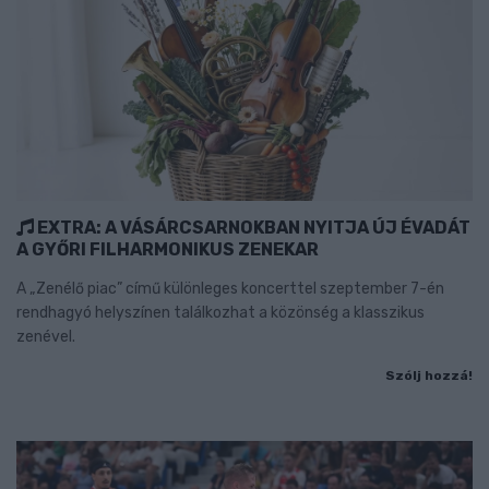
EXTRA: A VÁSÁRCSARNOKBAN NYITJA ÚJ ÉVADÁT
A GYŐRI FILHARMONIKUS ZENEKAR
A „Zenélő piac” című különleges koncerttel szeptember 7-én
rendhagyó helyszínen találkozhat a közönség a klasszikus
zenével.
Szólj hozzá!