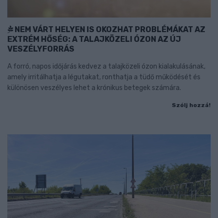
NEM VÁRT HELYEN IS OKOZHAT PROBLÉMÁKAT AZ
EXTRÉM HŐSÉG: A TALAJKÖZELI ÓZON AZ ÚJ
VESZÉLYFORRÁS
A forró, napos időjárás kedvez a talajközeli ózon kialakulásának,
amely irritálhatja a légutakat, ronthatja a tüdő működését és
különösen veszélyes lehet a krónikus betegek számára.
Szólj hozzá!