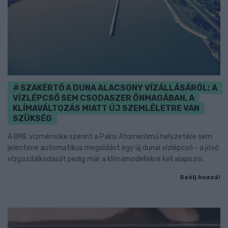
SZAKÉRTŐ A DUNA ALACSONY VÍZÁLLÁSÁRÓL: A
VÍZLÉPCSŐ SEM CSODASZER ÖNMAGÁBAN, A
KLÍMAVÁLTOZÁS MIATT ÚJ SZEMLÉLETRE VAN
SZÜKSÉG
A BME vízmérnöke szerint a Paksi Atomerőmű helyzetére sem
jelentene automatikus megoldást egy új dunai vízlépcső - a jövő
vízgazdálkodását pedig már a klímamodellekre kell alapozni.
Szólj hozzá!