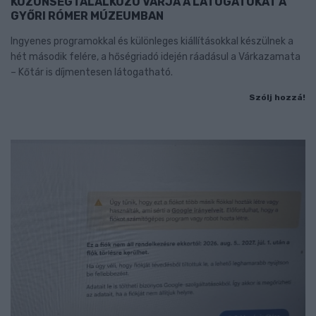
KÖZÖNSÉGTALÁLKOZÓ VÁRJA A LÁTOGATÓKAT A
GYŐRI RÓMER MÚZEUMBAN
Ingyenes programokkal és különleges kiállításokkal készülnek a
hét második felére, a hőségriadó idején ráadásul a Várkazamata
– Kőtár is díjmentesen látogatható.
Szólj hozzá!