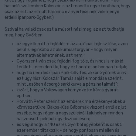
Knézy úgy fogalmaz, hogy „
ezeknek
kell munkát adni” – bár
hasonló szellemben Koloszár is azt mondta ugye korábban, hogy
csak az elit, az elmúlt harminc év nyerteseinek véleménye
érdekli iparipark-ügyben.)
Szóval ha valaki csak ezt a műsort nézi meg, az azt tudhatja
meg, hogy Győrben
az egyetlen út a fejlődésre az autóipar fejlesztése, azon
belül is leginkább az akkumulátorgyár – hogy milyen
alternatívák lehetnének, azt nem;
Győrszentiván csak fejlődni fog tőle, és nincs is más jó
terület – nem derül ki, hogy ezt pontosan honnan tudjuk;
hogy ha nem lesz Ipari Park-bővítés, akkor Győrnek annyi,
ezt úgy hiszi Koloszár Tamás saját elmondása szerint,
mint
„esőben ácsorgó sarki kurva a pénz hatalmát”
;
kizárt, hogy a Volkswagen környezetre káros gyárat
építsen;
Horváth Péter szerint az emberek ma érzékenyebbek a
környezetükre, Bakos-Kiss Gábornak viszont erről az jut
eszébe, hogy régen a nagyszüleinél faluhelyen minden
hasznosult, például egy disznóölésen;
és végül hogy a 140 ezres Győrből egyébként is csak 5
ezer ember tiltakozik – de hogy pontosan mi ellen és