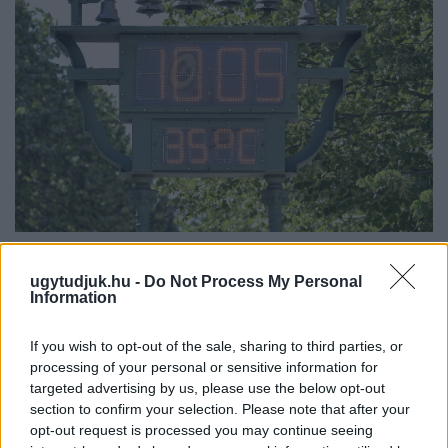
KÁNIKULA 2026 - ENYHÜL A HŐSÉG, DE MÉG
NINCS VÉGE: SZOMBATTÓL MÁR “CSAK”
ugytudjuk.hu -
Do Not Process My Personal
MÁSODFOKÚ RIASZTÁS LESZ ÉRVÉNYBEN
Information
A július vége óta tartó harmadfokú hőségriasztást mérséklik, de
If you wish to opt-out of the sale, sharing to third parties, or
a tartós meleg miatt továbbra is fokozott óvatosságra van
processing of your personal or sensitive information for
szükség.
targeted advertising by us, please use the below opt-out
section to confirm your selection. Please note that after your
Szólj hozzá!
opt-out request is processed you may continue seeing