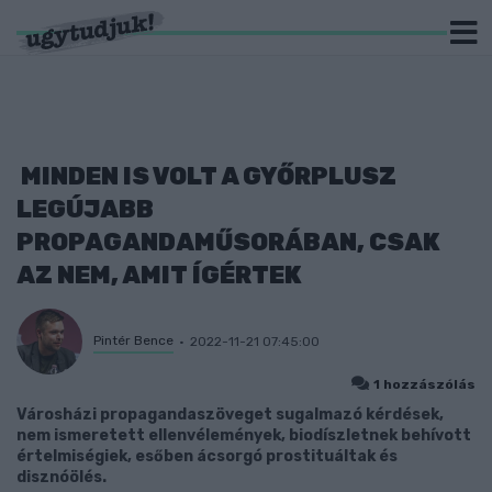
MINDEN IS VOLT A GYŐRPLUSZ
LEGÚJABB
PROPAGANDAMŰSORÁBAN, CSAK
AZ NEM, AMIT ÍGÉRTEK
Pintér Bence
2022-11-21 07:45:00
1 hozzászólás
Városházi propagandaszöveget sugalmazó kérdések,
nem ismeretett ellenvélemények, biodíszletnek behívott
értelmiségiek, esőben ácsorgó prostituáltak és
disznóölés.