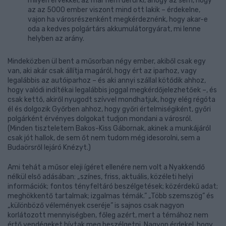
milyen érvekkel, az már nem derül ki, ahogy az sem, hogy
az az 5000 ember viszont mind ott lakik – érdekelne,
vajon ha városrészenként megkérdeznénk, hogy akar-e
oda a kedves polgártárs akkumulátorgyárat, mi lenne
helyben az arány.
Mindeközben ül bent a műsorban négy ember, akiből csak egy
van, aki akár csak állítja magáról, hogy ért az iparhoz, vagy
legalábbis az autóiparhoz – és aki annyi szállal kötődik ahhoz,
hogy valódi indítékai legalábbis joggal megkérdőjelezhetőek –, és
csak kettő, akiről nyugodt szívvel mondhatjuk, hogy elég régóta
él és dolgozik Győrben ahhoz, hogy győri értelmiségiként, győri
polgárként érvényes dolgokat tudjon mondani a városról.
(Minden tiszteletem Bakos-Kiss Gábornak, akinek a munkájáról
csak jót hallok, de sem őt nem tudom még idesorolni, sem a
Budaörsről lejáró Knézyt.)
Ami tehát a műsor eleji ígéret ellenére nem volt a Nyakkendő
nélkül első adásában: „színes, friss, aktuális, közéleti helyi
információk; fontos tényfeltáró beszélgetések; közérdekű adat;
meghökkentő tartalmak; izgalmas témák.” „Több szemszög” és
„különböző vélemények cseréje” is sajnos csak nagyon
korlátozott mennyiségben, főleg azért, mert a témához nem
értő vendégeket hívtak meg beszélgetni. Nagyon érdekel, hogy