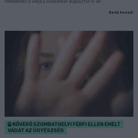
rollerjelölés is várja a családokat augusztus 8-án.
Szólj hozzá!
NŐVERŐ SZOMBATHELYI FÉRFI ELLEN EMELT
VÁDAT AZ ÜGYÉSZSÉG