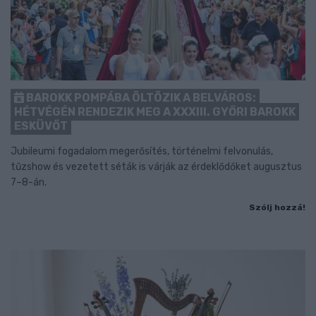
BAROKK POMPÁBA ÖLTÖZIK A BELVÁROS:
HÉTVÉGÉN RENDEZIK MEG A XXXIII. GYŐRI BAROKK
ESKÜVŐT
Jubileumi fogadalom megerősítés, történelmi felvonulás,
tűzshow és vezetett séták is várják az érdeklődőket augusztus
7–8-án.
Szólj hozzá!