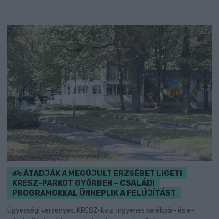
ÁTADJÁK A MEGÚJULT ERZSÉBET LIGETI
KRESZ-PARKOT GYŐRBEN – CSALÁDI
PROGRAMOKKAL ÜNNEPLIK A FELÚJÍTÁST
Ügyességi versenyek, KRESZ-kvíz, ingyenes kerékpár- és e-