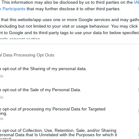
. This information may also be disclosed by us to third parties on the
IA
Participants
that may further disclose it to other third parties.
 Bogomazov díszlettervező szintén kijevi.
 that this website/app uses one or more Google services and may gath
nk abban a fázisban, hogy a díszlet kezd
including but not limited to your visit or usage behaviour. You may click 
 to Google and its third-party tags to use your data for below specifi
ályok alapján nem hagyhatják el Ukrajna területét
ogle consent section.
az ukrán kulturális miniszternek, hogy tegyék
túrdiplomáciai értelemben ez egy óriási dolog
l Data Processing Opt Outs
ukrán színházi alkotó, a kijevi Ivan Franko
en színpadra állíthatná Schiller gyönyörűséges
o opt-out of the Sharing of my personal data.
atolást”
In
o opt-out of the Sale of my Personal Data.
In
M
onel Bart
Oliver!
című családi musicaljét,
to opt-out of processing my Personal Data for Targeted
e
ing.
gmond
Barbárok
című bűnügyi színművét és
In
ettjét.
o opt-out of Collection, Use, Retention, Sale, and/or Sharing
ersonal Data that Is Unrelated with the Purposes for which it
lected.