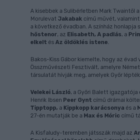
A kisebbek a Sulibérletben Mark Twaintől 
Morulevat
Jakabak
című művét, valamint 
a következő évadban. A színház honlapja
hőstenor
, az
Elisabeth, A padlás
, a
Pri
elkelt
és
Az öldöklés istene
.
Bakos-Kiss Gábor kiemelte, hogy az évad
Összművészeti Fesztivált, amelyre Német
társulatát hívják meg, amelyek Győr lépt
Velekei László
, a Győri Balett igazgatój
Henrik Ibsen
Peer Gynt
című drámai költe
Tipptopp,
a
Kippkopp karácsonya
és a
27-én mutatják be a
Max és Móric
című tá
A Kisfaludy-teremben játsszák majd az
A