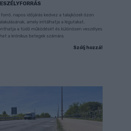
ESZÉLYFORRÁS
 forró, napos időjárás kedvez a talajközeli ózon
ialakulásának, amely irritálhatja a légutakat,
onthatja a tüdő működését és különösen veszélyes
ehet a krónikus betegek számára.
Szólj hozzá!