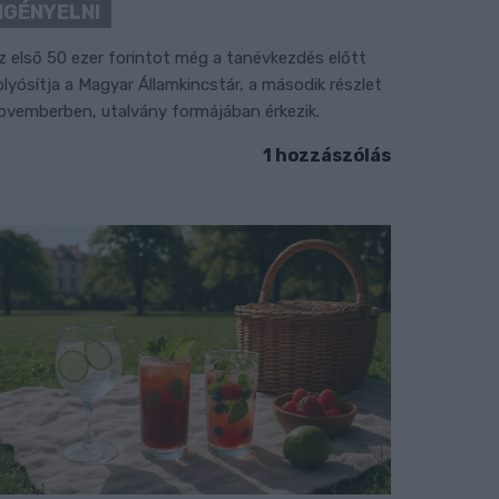
IGÉNYELNI
z első 50 ezer forintot még a tanévkezdés előtt
olyósítja a Magyar Államkincstár, a második részlet
ovemberben, utalvány formájában érkezik.
1 hozzászólás