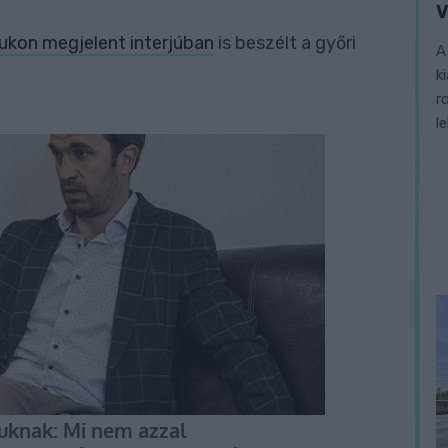
V
ukon megjelent interjúban
is beszélt a győri
A
k
r
l