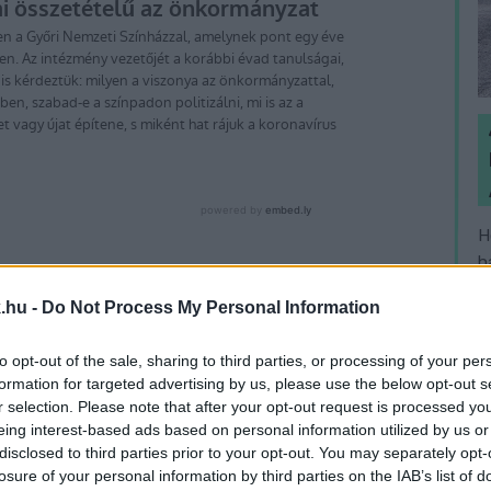
H
h
v
elem
című romantikus dráma helyett Tamási Áron
.hu -
Do Not Process My Personal Information
ik színpadra. Friedrich Schiller romantikus
olna, aki azonban Oroszország ukrajnai háborúja
to opt-out of the sale, sharing to third parties, or processing of your per
z
Ármány és szerelem bemutatóját így a 2023-
formation for targeted advertising by us, please use the below opt-out s
r selection. Please note that after your opt-out request is processed y
eing interest-based ads based on personal information utilized by us or
disclosed to third parties prior to your opt-out. You may separately opt-
n nekünk adott interjúban még bízott abban, hogy
losure of your personal information by third parties on the IAB’s list of