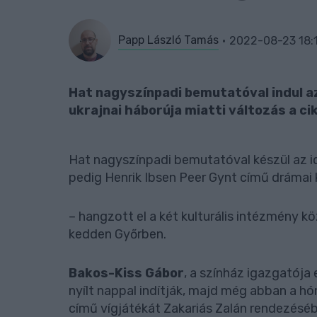
Papp László Tamás
2022-08-23 18:
Hat nagyszínpadi bemutatóval indul az
ukrajnai háborúja miatti változás a ci
Hat nagyszínpadi bemutatóval készül az id
pedig Henrik Ibsen Peer Gynt című drámai
– hangzott el a két kulturális intézmény kö
kedden Győrben.
Bakos-Kiss Gábor
, a színház igazgatój
nyílt nappal indítják, majd még abban a 
című vígjátékát Zakariás Zalán rendezésé