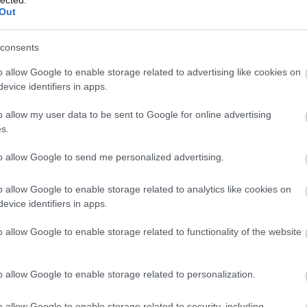
pp áthallásos – teszi hozzá az Ugytudjuk
Out
 Bakos-Kiss Gábort idézve:
consents
 adóssága van,
o allow Google to enable storage related to advertising like cookies on
evice identifiers in apps.
nk kölyke, a kicsapongó életet élő, léha
o allow my user data to be sent to Google for online advertising
egyet és az ő pénze megoldja a financiális
s.
to allow Google to send me personalized advertising.
on
Esőember
című drámáját, valamint Dér
o allow Google to enable storage related to analytics like cookies on
lmos
című életrajzi drámáját – írja az MTI. Ennek
evice identifiers in apps.
kben illetékes munkatársa is ott volt.
o allow Google to enable storage related to functionality of the website
o allow Google to enable storage related to personalization.
A
m
o allow Google to enable storage related to security, including