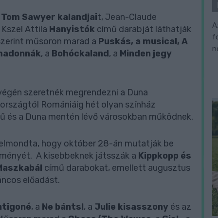
a
Tom Sawyer kalandjai
t, Jean-Claude
A
Kszel Attila
Hanyistók
című darabját láthatják
f
 szerint műsoron marad a
Puskás, a musical, A
n
madonnák
, a
Bohóckaland
, a
Minden jegy
 végén szeretnék megrendezni a Duna
országtól Romániáig hét olyan színház
ékű és a Duna mentén lévő városokban működnek.
a elmondta, hogy október 28-án mutatják be
ményét. A kisebbeknek játsszák a
Kippkopp és
Maszkabál
című darabokat, emellett augusztus
ncos előadást.
ntigoné
, a
Ne bánts!
, a
Julie kisasszony
és az