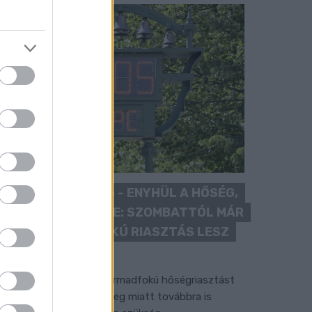
KÁNIKULA 2026 - ENYHÜL A HŐSÉG,
DE MÉG NINCS VÉGE: SZOMBATTÓL MÁR
“CSAK” MÁSODFOKÚ RIASZTÁS LESZ
ÉRVÉNYBEN
 július vége óta tartó harmadfokú hőségriasztást
érséklik, de a tartós meleg miatt továbbra is