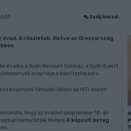
16:00
Szólj hozzá!
 évad. A részletek, illetve az Oroszország
kkben.
ei évadra a Győri Nemzeti Színház, a Győri Balett
 költeményét adaptálja a balettszínpadra
zös évadnyitó társulati ülésén az MTI szerint
a elmondta, hogy az évadot szeptember 18-án
hónapban bemutatják Moliere
A képzelt beteg
P
T
ben.