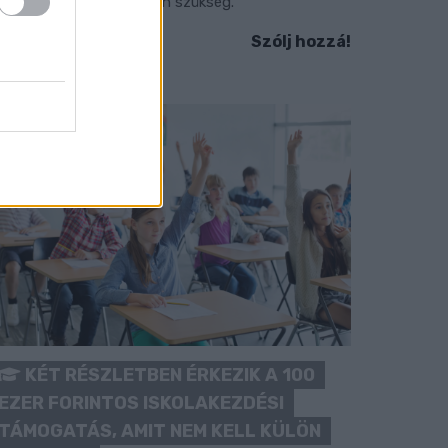
okozott óvatosságra van szükség.
Szólj hozzá!
KÉT RÉSZLETBEN ÉRKEZIK A 100
EZER FORINTOS ISKOLAKEZDÉSI
TÁMOGATÁS, AMIT NEM KELL KÜLÖN