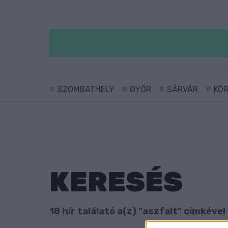
SZOMBATHELY
GYŐR
SÁRVÁR
KÖ
KERESÉS
18 hír találató a(z) "aszfalt" cimkével 