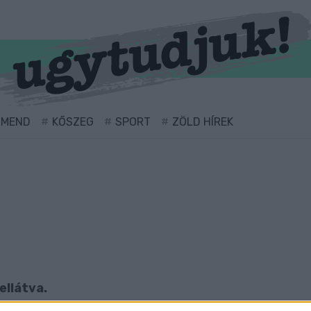
RMEND
KŐSZEG
SPORT
ZÖLD HÍREK
ellátva.