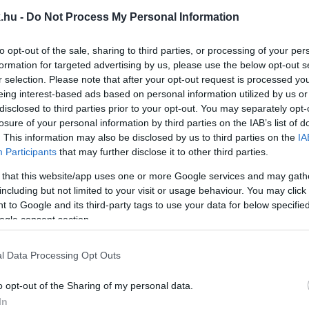
.hu -
Do Not Process My Personal Information
SZFALTOT VÁGTAK FEL A SZOMBATHELYI VÁSÁRC
to opt-out of the sale, sharing to third parties, or processing of your per
formation for targeted advertising by us, please use the below opt-out s
z aszfalt húzta a rövidebbet.
r selection. Please note that after your opt-out request is processed y
eing interest-based ads based on personal information utilized by us or
SÁRVÁRI SPORT UTCÁT
disclosed to third parties prior to your opt-out. You may separately opt-
losure of your personal information by third parties on the IAB’s list of
. This information may also be disclosed by us to third parties on the
IA
Participants
that may further disclose it to other third parties.
 that this website/app uses one or more Google services and may gath
IDAT AKARJÁK FELÚJÍTANI SZOMBATHELYEN?
including but not limited to your visit or usage behaviour. You may click 
 to Google and its third-party tags to use your data for below specifi
ogle consent section.
 is vannak annál, mint amit az országgyűlési képvisel
ásának közelsége miatt akarják inkább a Markusovszky u
l Data Processing Opt Outs
o opt-out of the Sharing of my personal data.
In