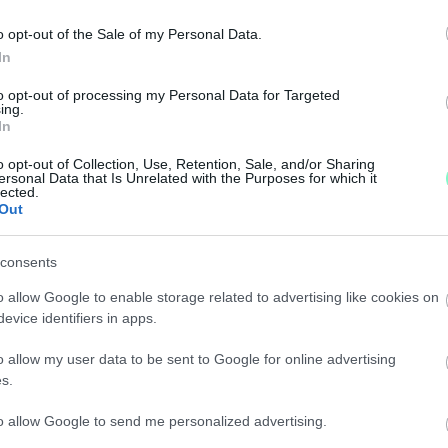
o opt-out of the Sale of my Personal Data.
a kocsi futóművében is eltörik ez-az.
In
ZOTT ÚTTAL ÖSSZEKÖTVE AZ OLADI LAKÓTELEP 
to opt-out of processing my Personal Data for Targeted
ing.
In
o opt-out of Collection, Use, Retention, Sale, and/or Sharing
ersonal Data that Is Unrelated with the Purposes for which it
lected.
 betölteni.
Out
THELYEN, DE A NAGYOBB MUNKÁKHOZ NEM ÁRT A
consents
o allow Google to enable storage related to advertising like cookies on
en is foglalkoznak a SZOVA-nál.
evice identifiers in apps.
o allow my user data to be sent to Google for online advertising
RVÁRI FŐUTCA FELÚJÍTÁSA
s.
to allow Google to send me personalized advertising.
re, 30 éves útburkolatot cseréltek le.