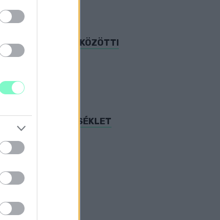
A KÁMON ÉS OLAD KÖZÖTTI
 MAGASABB HŐMÉRSÉKLET