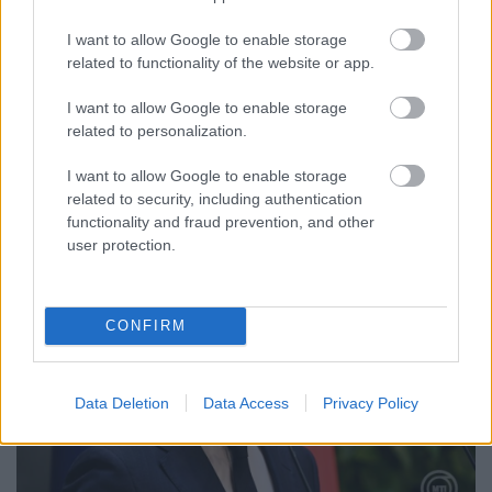
PERL, VÁRADI ÉS TANOH DEZ IS OTT VAN A FÉRFI
I want to allow Google to enable storage
KOSÁRLABDA-VÁLOGATOTT SZŰKÍTETT
related to functionality of the website or app.
KERETÉBEN
I want to allow Google to enable storage
Észtország, Szlovénia és Svédország következik.
related to personalization.
Szólj hozzá!
I want to allow Google to enable storage
related to security, including authentication
functionality and fraud prevention, and other
user protection.
CONFIRM
Data Deletion
Data Access
Privacy Policy