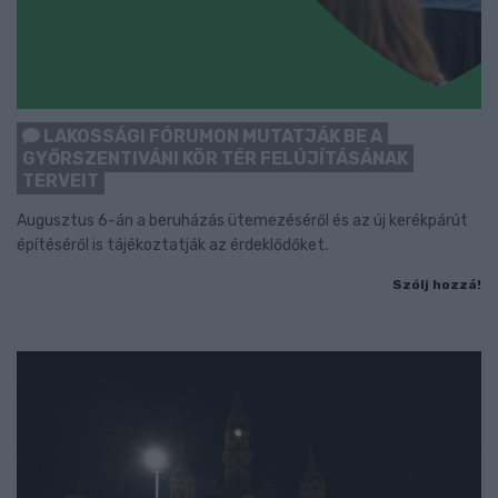
LAKOSSÁGI FÓRUMON MUTATJÁK BE A
GYŐRSZENTIVÁNI KÖR TÉR FELÚJÍTÁSÁNAK
TERVEIT
Augusztus 6-án a beruházás ütemezéséről és az új kerékpárút
építéséről is tájékoztatják az érdeklődőket.
Szólj hozzá!