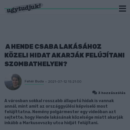
A HENDE CSABA LAKÁSÁHOZ
KÖZELI HIDAT AKARJÁK FELÚJÍTANI
SZOMBATHELYEN?
Fehér Buda
2021-07-12 15:21:00
3 hozzászólás
A városban sokkal rosszabb állapotú hidak is vannak
annál, mint amit az országgyűlési képviselő most
felújíttatna. Nemény polgármester egy videóban azt
sejtette, hogy Hende lakásának közelsége miatt akarják
inkább a Markusovszky utca hidját felújítani.