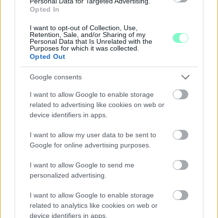
Personal Data for Targeted Advertising.
Opted In
A „Zenélő piac” című különleges koncerttel szeptember 7-én
rendhagyó helyszínen találkozhat a közönség a klasszikus
I want to opt-out of Collection, Use,
Retention, Sale, and/or Sharing of my
zenével.
Personal Data that Is Unrelated with the
Purposes for which it was collected.
Szólj hozzá!
Opted Out
Google consents
I want to allow Google to enable storage
related to advertising like cookies on web or
device identifiers in apps.
I want to allow my user data to be sent to
Google for online advertising purposes.
I want to allow Google to send me
personalized advertising.
I want to allow Google to enable storage
related to analytics like cookies on web or
device identifiers in apps.