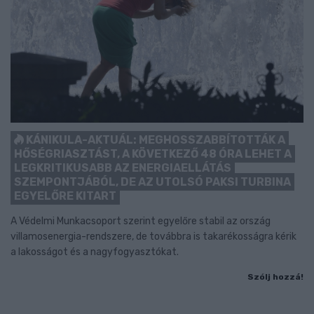
KÁNIKULA-AKTUÁL: MEGHOSSZABBÍTOTTÁK A
HŐSÉGRIASZTÁST, A KÖVETKEZŐ 48 ÓRA LEHET A
LEGKRITIKUSABB AZ ENERGIAELLÁTÁS
SZEMPONTJÁBÓL, DE AZ UTOLSÓ PAKSI TURBINA
EGYELŐRE KITART
A Védelmi Munkacsoport szerint egyelőre stabil az ország
villamosenergia-rendszere, de továbbra is takarékosságra kérik
a lakosságot és a nagyfogyasztókat.
Szólj hozzá!