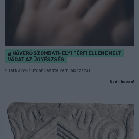
NŐVERŐ SZOMBATHELYI FÉRFI ELLEN EMELT
VÁDAT AZ ÜGYÉSZSÉG
A férfi a nyílt utcán kezdte verni áldozatát.
Szólj hozzá!