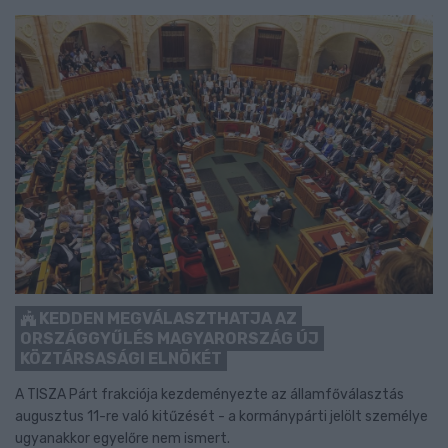
KEDDEN MEGVÁLASZTHATJA AZ
ORSZÁGGYŰLÉS MAGYARORSZÁG ÚJ
KÖZTÁRSASÁGI ELNÖKÉT
A TISZA Párt frakciója kezdeményezte az államfőválasztás
augusztus 11-re való kitűzését - a kormánypárti jelölt személye
ugyanakkor egyelőre nem ismert.