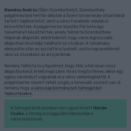
Nemény András
(Éljen Szombathely!), Szombathely
polgármestere hétfőn délután a Szent István király utcai hídnál
tartott tájékoztatót, amit a város Facebook-oldalán is
közvetítettek. A polgármester közölte: Pár hete egy
tanulmányt készíttettek, amely felmérte Szombathely
hídjainak állapotát, ebből kiderült, hogy város legrosszabb
állapotban lévő hídja található az utcában. A tanulmány
elkészülte után az aszfalt ki is lyukadt, azóta napi problémát
okoz az útszakasz az arra járóknak.
Nemény felhívta rá a figyelmet, hogy félő, a híd olyan rossz
állapotba kerül, le kell majd zárni. Ha ez megtörténne, akkor egy
egész városrészt vágnának el a város vérkeringésétől. A
polgármester szerint tehát sürgős a tennivaló, viszont van rá
remény, hogy
a város kap kormányzati támogatást
fejlesztésekre
.
A támogatásról azonban nem egyeztetett
Hende
Csaba
, a térség országgyűlési képviselője a
városvezetéssel.