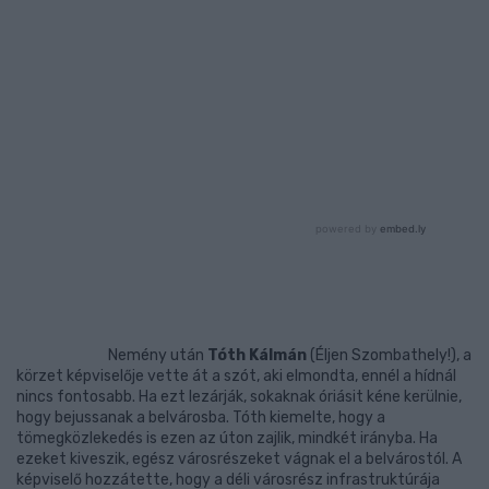
Nemény után
Tóth Kálmán
(Éljen Szombathely!), a
körzet képviselője vette át a szót, aki elmondta, ennél a hídnál
nincs fontosabb. Ha ezt lezárják, sokaknak óriásit kéne kerülnie,
hogy bejussanak a belvárosba. Tóth kiemelte, hogy a
tömegközlekedés is ezen az úton zajlik, mindkét irányba. Ha
ezeket kiveszik, egész városrészeket vágnak el a belvárostól. A
képviselő hozzátette, hogy a déli városrész infrastruktúrája