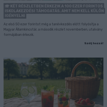
KÉT RÉSZLETBEN ÉRKEZIK A 100 EZER FORINTOS
ISKOLAKEZDÉSI TÁMOGATÁS, AMIT NEM KELL KÜLÖN
IGÉNYELNI
Az első 50 ezer forintot még a tanévkezdés előtt folyósítja a
Magyar Államkincstár, a második részlet novemberben, utalvány
formájában érkezik.
Szólj hozzá!