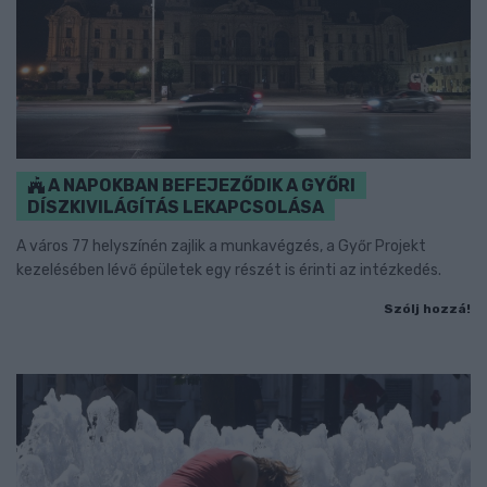
A NAPOKBAN BEFEJEZŐDIK A GYŐRI
DÍSZKIVILÁGÍTÁS LEKAPCSOLÁSA
A város 77 helyszínén zajlik a munkavégzés, a Győr Projekt
kezelésében lévő épületek egy részét is érinti az intézkedés.
Szólj hozzá!