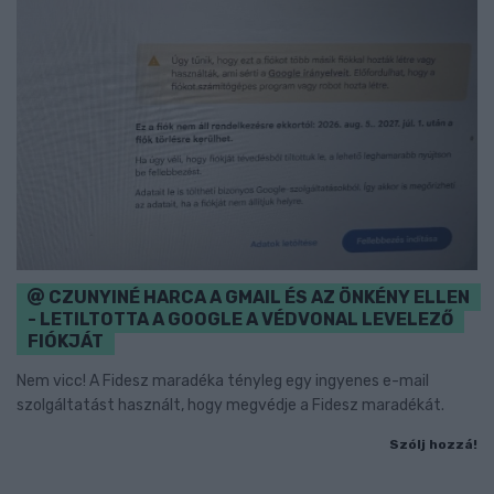
CZUNYINÉ HARCA A GMAIL ÉS AZ ÖNKÉNY ELLEN
- LETILTOTTA A GOOGLE A VÉDVONAL LEVELEZŐ
FIÓKJÁT
Nem vicc! A Fidesz maradéka tényleg egy ingyenes e-mail
szolgáltatást használt, hogy megvédje a Fidesz maradékát.
Szólj hozzá!