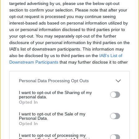
tűzshow és vezetett séták is várják az érdeklődőket augusztus
targeted advertising by us, please use the below opt-out
7–8-án.
section to confirm your selection. Please note that after your
opt-out request is processed you may continue seeing
Szólj hozzá!
interest-based ads based on personal information utilized by
us or personal information disclosed to third parties prior to
your opt-out. You may separately opt-out of the further
disclosure of your personal information by third parties on the
IAB’s list of downstream participants. This information may
also be disclosed by us to third parties on the
IAB’s List of
Downstream Participants
that may further disclose it to other
third parties.
Please note that this website/app uses one or more Google
Personal Data Processing Opt Outs
services and may gather and store information including but
not limited to your visit or usage behaviour. You may click to
I want to opt-out of the Sharing of my
personal data.
grant or deny consent to Google and its third-party tags to
Opted In
use your data for below specified purposes in below Google
consent section.
I want to opt-out of the Sale of my
Personal Data.
Opted In
EXTRA: A VÁSÁRCSARNOKBAN NYITJA ÚJ ÉVADÁT
I want to opt-out of processing my
A GYŐRI FILHARMONIKUS ZENEKAR