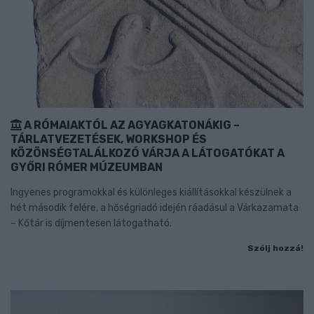
A RÓMAIAKTÓL AZ AGYAGKATONÁKIG –
TÁRLATVEZETÉSEK, WORKSHOP ÉS
KÖZÖNSÉGTALÁLKOZÓ VÁRJA A LÁTOGATÓKAT A
GYŐRI RÓMER MÚZEUMBAN
Ingyenes programokkal és különleges kiállításokkal készülnek a
hét második felére, a hőségriadó idején ráadásul a Várkazamata
– Kőtár is díjmentesen látogatható.
Szólj hozzá!