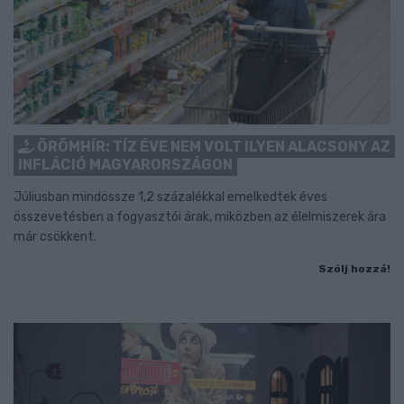
ÖRÖMHÍR: TÍZ ÉVE NEM VOLT ILYEN ALACSONY AZ
INFLÁCIÓ MAGYARORSZÁGON
Júliusban mindössze 1,2 százalékkal emelkedtek éves
összevetésben a fogyasztói árak, miközben az élelmiszerek ára
már csökkent.
Szólj hozzá!