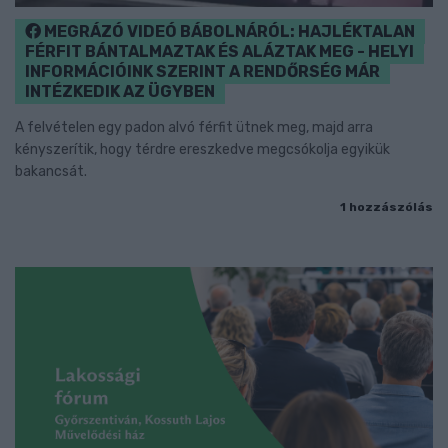
MEGRÁZÓ VIDEÓ BÁBOLNÁRÓL: HAJLÉKTALAN
FÉRFIT BÁNTALMAZTAK ÉS ALÁZTAK MEG - HELYI
INFORMÁCIÓINK SZERINT A RENDŐRSÉG MÁR
INTÉZKEDIK AZ ÜGYBEN
A felvételen egy padon alvó férfit ütnek meg, majd arra
kényszerítik, hogy térdre ereszkedve megcsókolja egyikük
bakancsát.
1 hozzászólás