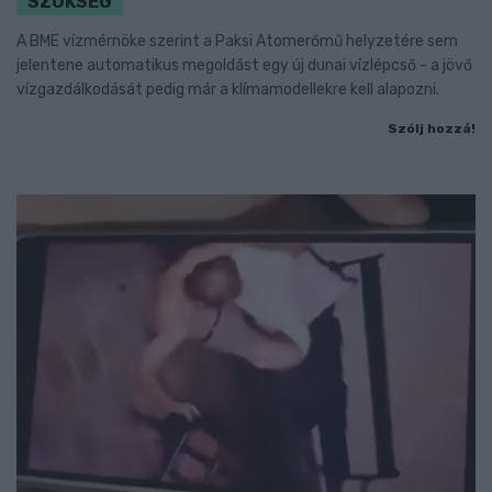
SZÜKSÉG
A BME vízmérnöke szerint a Paksi Atomerőmű helyzetére sem
jelentene automatikus megoldást egy új dunai vízlépcső - a jövő
vízgazdálkodását pedig már a klímamodellekre kell alapozni.
Szólj hozzá!