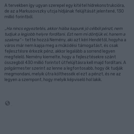
A tervekben így ugyan szerepel egy kitétel hídrekonstrukcióra,
de az a Markusovszky utcja hídjának felújítását jelentené, 130
millió forintból.
„Ha nincs egyeztetés, akkor hiába kapunk jó célból pénzt, nem
tudjuk a legjobb helyre fordítani. Ezt nem mi döntjük el, hanem a
szakma”
– tette hozzá Nemény, aki azt kéri Hendétől, hogyha a
város már nem kapja meg a működési támogatást, és csak
fejlesztésre érkezik pénz, akkor legalább a sorrend legyen
megfelelő. Nemény kiemelte, hogy a fejlesztésekre szánt
összegből 430 millió forintot útfelújításra kell majd fordítani. A
polgármester szerint az lenne a legfontosabb, hogy ők tudják
megmondani, melyik útra költhessék el ezt a pénzt, és ne az
legyen a szempont, hogy melyik képviselő hol lakik.