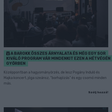
A BAROKK ÖSSZES ÁRNYALATA ÉS MÉG EGY SOR
KIVÁLÓ PROGRAM VÁR MINDENKIT EZEN A HÉTVÉGÉN
GYŐRBEN
Középpontban a hagyományőrzés, de lesz Pogány Induló és
Majka koncert, jóga szeánsz, “borhajózás” és egy csomó minden
más.
Szólj hozzá!