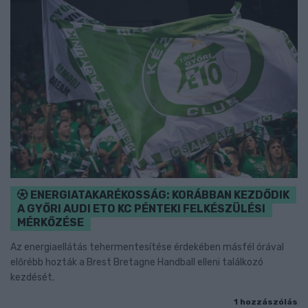
ENERGIATAKARÉKOSSÁG: KORÁBBAN KEZDŐDIK
A GYŐRI AUDI ETO KC PÉNTEKI FELKÉSZÜLÉSI
MÉRKŐZÉSE
Az energiaellátás tehermentesítése érdekében másfél órával
előrébb hozták a Brest Bretagne Handball elleni találkozó
kezdését.
1 hozzászólás