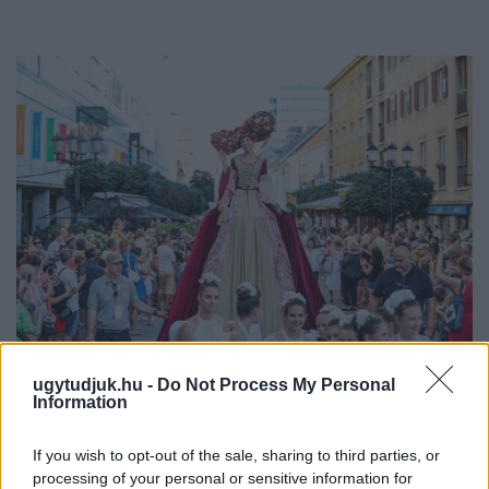
ugytudjuk.hu -
Do Not Process My Personal
BAROKK POMPÁBA ÖLTÖZIK A BELVÁROS:
Information
HÉTVÉGÉN RENDEZIK MEG A XXXIII. GYŐRI BAROKK
ESKÜVŐT
If you wish to opt-out of the sale, sharing to third parties, or
Jubileumi fogadalom megerősítés, történelmi felvonulás,
processing of your personal or sensitive information for