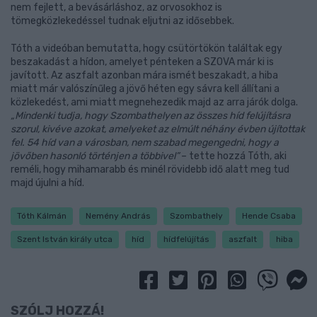
nem fejlett, a bevásárláshoz, az orvosokhoz is
tömegközlekedéssel tudnak eljutni az idősebbek.
Tóth a videóban bemutatta, hogy csütörtökön találtak egy
beszakadást a hídon, amelyet pénteken a SZOVA már ki is
javított. Az aszfalt azonban mára ismét beszakadt, a hiba
miatt már valószínűleg a jövő héten egy sávra kell állítani a
közlekedést, ami miatt megnehezedik majd az arra járók dolga.
„Mindenki tudja, hogy Szombathelyen az összes híd felújításra
szorul, kivéve azokat, amelyeket az elmúlt néhány évben újítottak
fel. 54 híd van a városban, nem szabad megengedni, hogy a
jövőben hasonló történjen a többivel”
– tette hozzá Tóth, aki
reméli, hogy mihamarabb és minél rövidebb idő alatt meg tud
majd újulni a híd.
Tóth Kálmán
Nemény András
Szombathely
Hende Csaba
Szent István király utca
híd
hídfelújítás
aszfalt
hiba
SZÓLJ HOZZÁ!