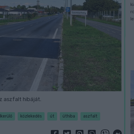
k
r
l
 aszfalt hibáját.
lkerülő
közlekedés
út
úthiba
aszfalt