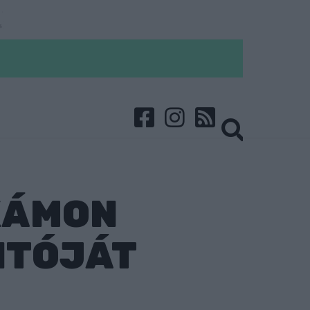
KÁMON
NTÓJÁT