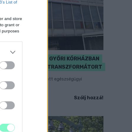
B’s List of
er and store
to grant or
ed purposes
KICSERÉLTÉK A GYŐRI KÓRHÁZBAN
MEGHIBÁSODOTT TRANSZFORMÁTORT
egkezdték az elhalasztott egészségügyi
llátásokat.
Szólj hozzá!