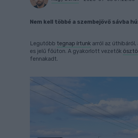
Nem kell többé a szembejövő sávba hú
Legutóbb
tegnap írtunk
arról az úthibáról
es jelű főúton. A gyakorlott vezetők
ösztö
fennakadt.