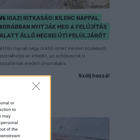
IGAZI RITKASÁG: KILENC NAPPAL
KORÁBBAN NYITJÁK MEG A FELÚJÍTÁS
ALATT ÁLLÓ HECSEI ÚTI FELÜLJÁRÓT
étfőn hajnali négy órától ismét minden közlekedő
asználhatja az átkelőt, az autóbuszok is
isszatérnek eredeti útvonalukra.
Szólj hozzá!
sonal or
ection to
ou may
 personal
out of the
 downstream