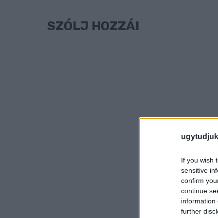
SZÓLJ HOZZÁ!
ugytudjuk
If you wish 
sensitive in
confirm you
continue se
information 
further disc