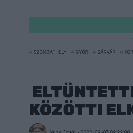
SZOMBATHELY
GYŐR
SÁRVÁR
KÖ
ELTÜNTETTÉ
KÖZÖTTI E
Nagy Donát
2020-09-03 09:22:00