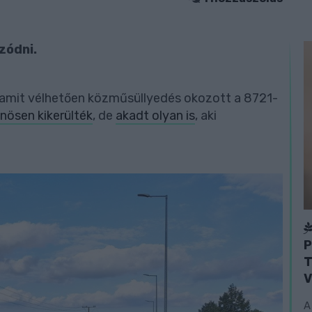
zódni.
, amit vélhetően közműsüllyedés okozott a 8721-
nösen kikerülték
, de
akadt olyan is
, aki
P
T
V
A