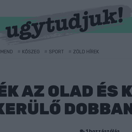
RMEND
KŐSZEG
SPORT
ZÖLD HÍREK
K AZ OLAD ÉS 
LKERÜLŐ DOBBA
1 hozzászólás