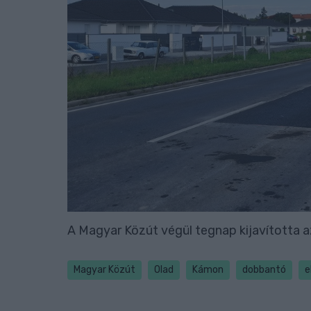
A Magyar Közút végül tegnap kijavította az
Magyar Közút
Olad
Kámon
dobbantó
e