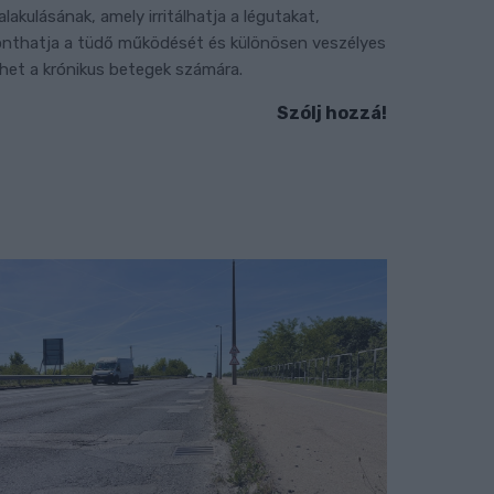
ialakulásának, amely irritálhatja a légutakat,
onthatja a tüdő működését és különösen veszélyes
ehet a krónikus betegek számára.
Szólj hozzá!