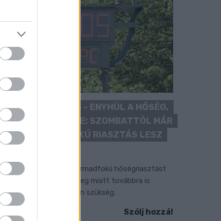
KÁNIKULA 2026 - ENYHÜL A HŐSÉG,
DE MÉG NINCS VÉGE: SZOMBATTÓL MÁR
“CSAK” MÁSODFOKÚ RIASZTÁS LESZ
ÉRVÉNYBEN
 július vége óta tartó harmadfokú hőségriasztást
érséklik, de a tartós meleg miatt továbbra is
okozott óvatosságra van szükség.
Szólj hozzá!