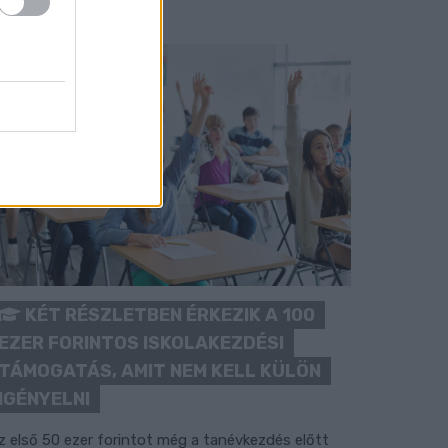
KÉT RÉSZLETBEN ÉRKEZIK A 100
EZER FORINTOS ISKOLAKEZDÉSI
TÁMOGATÁS, AMIT NEM KELL KÜLÖN
IGÉNYELNI
z első 50 ezer forintot még a tanévkezdés előtt