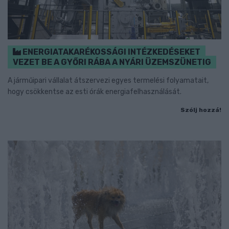
ENERGIATAKARÉKOSSÁGI INTÉZKEDÉSEKET
VEZET BE A GYŐRI RÁBA A NYÁRI ÜZEMSZÜNETIG
A járműipari vállalat átszervezi egyes termelési folyamatait,
hogy csökkentse az esti órák energiafelhasználását.
Szólj hozzá!