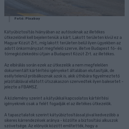
Fotó: Pixabay
Kátyúbiztosítás hiányában az autósoknak az illetékes
útkezelőnél kell bejelenteniük a kárt. Lakott területen kívül ez a
Magyar Közút Zrt., míg lakott területen belül ilyen ügyekben az
adott önkormányzat megfelelő szerve, illetve Budapest fő- és
tömegközlekedési útjain a Budapest Közút Zrt. az illetékes.
Az elbírálás során ezek az útkezelők a nem megfelelően
dokumentált kártérítési igényeket általában elutasítják, de
esélytelenül próbálkoznak azok is, akik úthibára figyelmeztető
jelzőtáblával ellátott útszakaszon szenvedtek ilyen balesetet -
jelezte a FBAMSZ.
A közlemény szerint a kátyúkkal kapcsolatos kártérítési
igényeknek csak a felét fogadják el az illetékes útkezelők.
A tapasztalatok szerint kátyúbiztosítással jóval kedvezőbb a
sikeres kárrendezések aránya - közölte a biztosítási alkuszok
szövetsége. Az előnyök között említették, hogy a