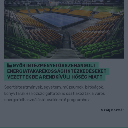
GYŐR INTÉZMÉNYEI ÖSSZEHANGOLT
ENERGIATAKARÉKOSSÁGI INTÉZKEDÉSEKET
VEZETTEK BE A RENDKÍVÜLI HŐSÉG MIATT
Sportlétesítmények, egyetem, múzeumok, bíróságok,
könyvtárak és közszolgáltatók is csatlakoztak a város
energiafelhasználását csökkentő programhoz.
Szólj hozzá!