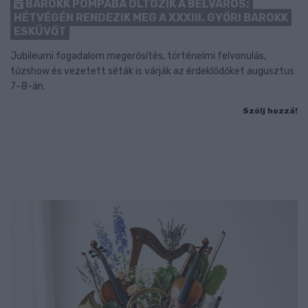
BAROKK POMPÁBA ÖLTÖZIK A BELVÁROS:
HÉTVÉGÉN RENDEZIK MEG A XXXIII. GYŐRI BAROKK
ESKÜVŐT
Jubileumi fogadalom megerősítés, történelmi felvonulás,
tűzshow és vezetett séták is várják az érdeklődőket augusztus
7–8-án.
Szólj hozzá!