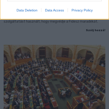
- LETILTOTTA A GOOGLE A VÉDVONAL LEVELEZŐ
FIÓKJÁT
Data Deletion
Data Access
Privacy Policy
Nem vicc! A Fidesz maradéka tényleg egy ingyenes e-mail
szolgáltatást használt, hogy megvédje a Fidesz maradékát.
Szólj hozzá!