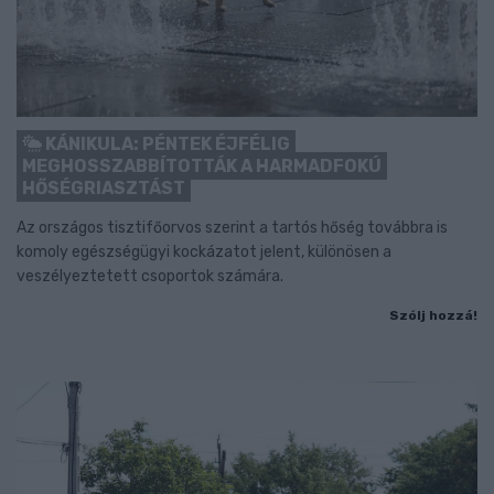
KÁNIKULA: PÉNTEK ÉJFÉLIG
MEGHOSSZABBÍTOTTÁK A HARMADFOKÚ
HŐSÉGRIASZTÁST
Az országos tisztifőorvos szerint a tartós hőség továbbra is
komoly egészségügyi kockázatot jelent, különösen a
veszélyeztetett csoportok számára.
Szólj hozzá!