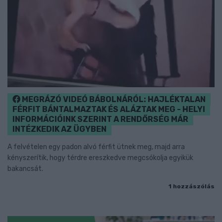
MEGRÁZÓ VIDEÓ BÁBOLNÁRÓL: HAJLÉKTALAN
FÉRFIT BÁNTALMAZTAK ÉS ALÁZTAK MEG - HELYI
INFORMÁCIÓINK SZERINT A RENDŐRSÉG MÁR
INTÉZKEDIK AZ ÜGYBEN
A felvételen egy padon alvó férfit ütnek meg, majd arra
kényszerítik, hogy térdre ereszkedve megcsókolja egyikük
bakancsát.
1 hozzászólás