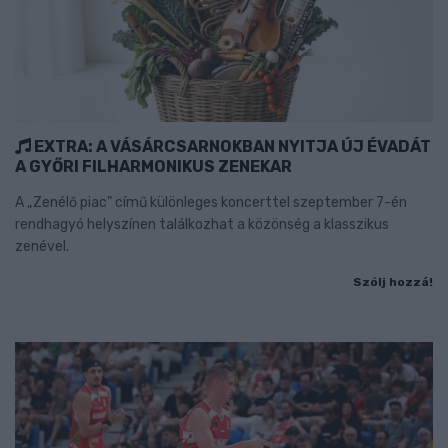
EXTRA: A VÁSÁRCSARNOKBAN NYITJA ÚJ ÉVADÁT
A GYŐRI FILHARMONIKUS ZENEKAR
A „Zenélő piac” című különleges koncerttel szeptember 7-én
rendhagyó helyszínen találkozhat a közönség a klasszikus
zenével.
Szólj hozzá!