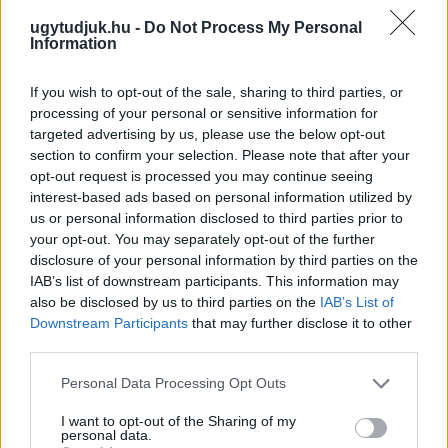
ugytudjuk.hu -
Do Not Process My Personal
Information
If you wish to opt-out of the sale, sharing to third parties, or
processing of your personal or sensitive information for
targeted advertising by us, please use the below opt-out
section to confirm your selection. Please note that after your
opt-out request is processed you may continue seeing
interest-based ads based on personal information utilized by
us or personal information disclosed to third parties prior to
your opt-out. You may separately opt-out of the further
disclosure of your personal information by third parties on the
IAB’s list of downstream participants. This information may
also be disclosed by us to third parties on the
IAB’s List of
Downstream Participants
that may further disclose it to other
NŐVERŐ SZOMBATHELYI FÉRFI ELLEN EMELT
third parties.
VÁDAT AZ ÜGYÉSZSÉG
Please note that this website/app uses one or more Google
Personal Data Processing Opt Outs
A férfi a nyílt utcán kezdte verni áldozatát.
services and may gather and store information including but
not limited to your visit or usage behaviour. You may click to
I want to opt-out of the Sharing of my
Szólj hozzá!
personal data.
grant or deny consent to Google and its third-party tags to