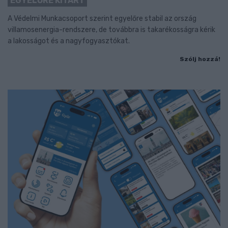
EGYELŐRE KITART
A Védelmi Munkacsoport szerint egyelőre stabil az ország
villamosenergia-rendszere, de továbbra is takarékosságra kérik
a lakosságot és a nagyfogyasztókat.
Szólj hozzá!