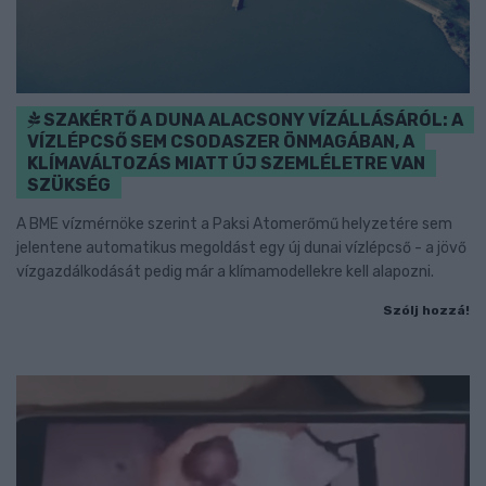
SZAKÉRTŐ A DUNA ALACSONY VÍZÁLLÁSÁRÓL: A
VÍZLÉPCSŐ SEM CSODASZER ÖNMAGÁBAN, A
KLÍMAVÁLTOZÁS MIATT ÚJ SZEMLÉLETRE VAN
SZÜKSÉG
A BME vízmérnöke szerint a Paksi Atomerőmű helyzetére sem
jelentene automatikus megoldást egy új dunai vízlépcső - a jövő
vízgazdálkodását pedig már a klímamodellekre kell alapozni.
Szólj hozzá!