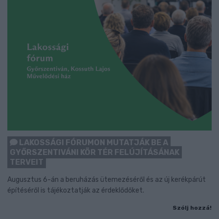
LAKOSSÁGI FÓRUMON MUTATJÁK BE A
GYŐRSZENTIVÁNI KÖR TÉR FELÚJÍTÁSÁNAK
TERVEIT
Augusztus 6-án a beruházás ütemezéséről és az új kerékpárút
építéséről is tájékoztatják az érdeklődőket.
Szólj hozzá!