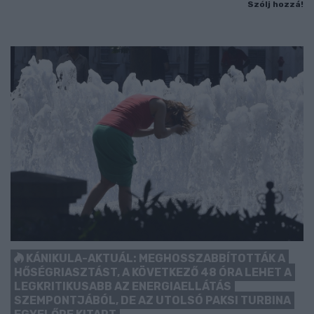
Szólj hozzá!
KÁNIKULA-AKTUÁL: MEGHOSSZABBÍTOTTÁK A
HŐSÉGRIASZTÁST, A KÖVETKEZŐ 48 ÓRA LEHET A
LEGKRITIKUSABB AZ ENERGIAELLÁTÁS
SZEMPONTJÁBÓL, DE AZ UTOLSÓ PAKSI TURBINA