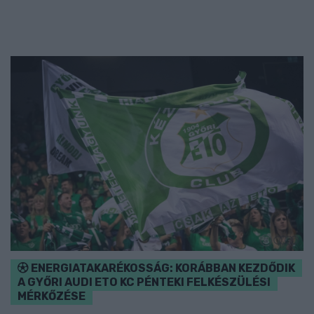
ENERGIATAKARÉKOSSÁG: KORÁBBAN KEZDŐDIK
A GYŐRI AUDI ETO KC PÉNTEKI FELKÉSZÜLÉSI
MÉRKŐZÉSE