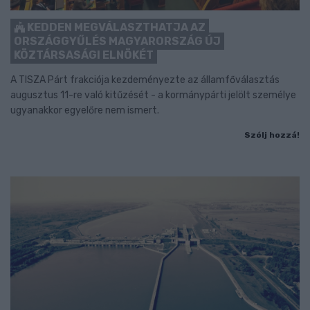
KEDDEN MEGVÁLASZTHATJA AZ
ORSZÁGGYŰLÉS MAGYARORSZÁG ÚJ
KÖZTÁRSASÁGI ELNÖKÉT
A TISZA Párt frakciója kezdeményezte az államfőválasztás
augusztus 11-re való kitűzését - a kormánypárti jelölt személye
ugyanakkor egyelőre nem ismert.
Szólj hozzá!