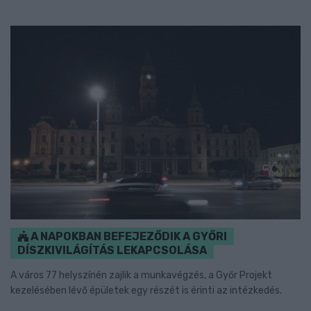
A NAPOKBAN BEFEJEZŐDIK A GYŐRI
DÍSZKIVILÁGÍTÁS LEKAPCSOLÁSA
A város 77 helyszínén zajlik a munkavégzés, a Győr Projekt
kezelésében lévő épületek egy részét is érinti az intézkedés.