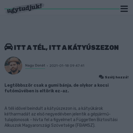
ITT A TÉL, ITT A KÁTYÚSZEZON
Nagy Donát
2021-01-18 09:47:41
Szólj hozzá!
Legtöbbször csak a gumi bánja, de olykor a kocsi
futóművében is eltörik ez-az.
A téli idővel beindult a kátyúszezon is, a kátyúkárok
kétharmadát az első negyedévben jelentik a gépjármű-
tulajdonosok - hívta fel a figyelmet a Független Biztosítási
Alkuszok Magyarországi Szövetsége (FBAMSZ).