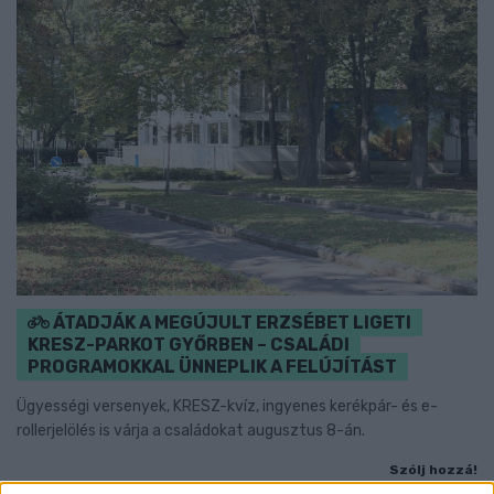
ÁTADJÁK A MEGÚJULT ERZSÉBET LIGETI
KRESZ-PARKOT GYŐRBEN – CSALÁDI
PROGRAMOKKAL ÜNNEPLIK A FELÚJÍTÁST
Ügyességi versenyek, KRESZ-kvíz, ingyenes kerékpár- és e-
rollerjelölés is várja a családokat augusztus 8-án.
Szólj hozzá!