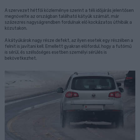
A szervezet hétfői közleménye szerint a téli időjárás jelentősen
megnövelte az országban található kátyúk számát, már
százezres nagyságrendben fordulnak elő kockázatos úthibák a
közutakon.
A kátyúkárok nagy része defekt, az ilyen esetek egy részében a
felnit is javítani kell. Emellett gyakran előfordul, hogy a futómű
is sérül, és szélsőséges esetben személyi sérülés is
bekövetkezhet.