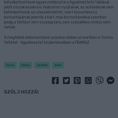
kátyúbiztosítások egyes módozatai a figyelmeztető táblával
jelölt útszakaszokra is fedezetet nyújtanak, az autósoknak nem
kell kideríteniük az útkezelő kilétét, mert közvetlenül a
biztosítójuknak jelentik a kárt, más biztosításokkal szemben
pedig a térítést sem összegszerű, sem százalékos önrész nem
terheli.
A megfelelő dokumentáció azonban ebben az esetben is fontos
feltétel - figyelmeztet közleményében a FBAMSZ.
kocsi
kátyú
aszfalt
autó
SZÓLJ HOZZÁ!