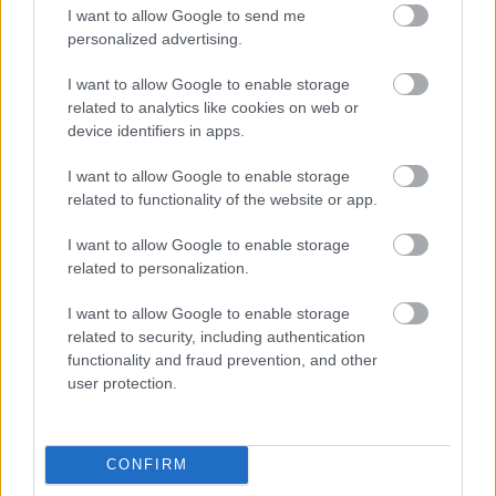
I want to allow Google to send me
hét második felére, a hőségriadó idején ráadásul a Várkazamata
personalized advertising.
– Kőtár is díjmentesen látogatható.
I want to allow Google to enable storage
Szólj hozzá!
related to analytics like cookies on web or
device identifiers in apps.
I want to allow Google to enable storage
related to functionality of the website or app.
I want to allow Google to enable storage
related to personalization.
I want to allow Google to enable storage
related to security, including authentication
functionality and fraud prevention, and other
user protection.
CONFIRM
CZUNYINÉ HARCA A GMAIL ÉS AZ ÖNKÉNY ELLEN