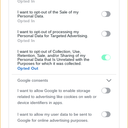
Opted In
use your data for below specified purposes in below Google
consent section.
I want to opt-out of the Sale of my
Personal Data.
Opted In
I want to opt-out of processing my
Personal Data for Targeted Advertising.
Opted In
I want to opt-out of Collection, Use,
Retention, Sale, and/or Sharing of my
Personal Data that Is Unrelated with the
Purposes for which it was collected.
Opted Out
Google consents
I want to allow Google to enable storage
related to advertising like cookies on web or
A RÓMAIAKTÓL AZ AGYAGKATONÁKIG –
device identifiers in apps.
TÁRLATVEZETÉSEK, WORKSHOP ÉS
KÖZÖNSÉGTALÁLKOZÓ VÁRJA A LÁTOGATÓKAT A
I want to allow my user data to be sent to
GYŐRI RÓMER MÚZEUMBAN
Google for online advertising purposes.
Ingyenes programokkal és különleges kiállításokkal készülnek a