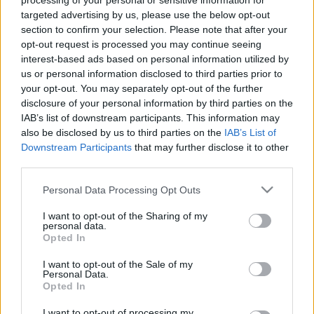
processing of your personal or sensitive information for
2022. február. 01. 19:00
targeted advertising by us, please use the below opt-out
A NATO-főtitkár kérésére 80 lélegeztetőgépet adományozunk.
section to confirm your selection. Please note that after your
A NEHÉZ HELYZETBEN LÉVŐ VAS MEGYEI
opt-out request is processed you may continue seeing
CSALÁDOKNAK SEGÍT A HELYI MSZP
interest-based ads based on personal information utilized by
2021. december. 15. 17:22
us or personal information disclosed to third parties prior to
Tartós élelmiszert és édességet is kapnak a nélkülöző családok.
your opt-out. You may separately opt-out of the further
disclosure of your personal information by third parties on the
SZÍVESEBBEN TÁMOGATJUK AZ
IAB’s list of downstream participants. This information may
ÁLLATMENHELYEKET, MINT A
also be disclosed by us to third parties on the
IAB’s List of
GYERMEKOTTHONOKAT MAGYARORSZÁGON
Downstream Participants
that may further disclose it to other
2021. december. 04. 07:59
third parties.
Általában ötletszerű az adományozás, és 5 ezer forint a
lélektani határ.
Please note that this website/app uses one or more Google
Personal Data Processing Opt Outs
services and may gather and store information including but
A TDK MUNKATÁRSAI SÜTIVÁSÁRRAL
GYŰJTÖTTEK PÉNZT A MARKUSOVSZKY
not limited to your visit or usage behaviour. You may click to
I want to opt-out of the Sharing of my
personal data.
KÓRHÁZ GYERMEKOSZTÁLYÁNAK
grant or deny consent to Google and its third-party tags to
Opted In
use your data for below specified purposes in below Google
2021. szeptember. 30. 17:55
consent section.
I want to opt-out of the Sale of my
Több mint 254 ezer gyűlt össze.
Personal Data.
2,5 MILLIÓ FORINTOS ADOMÁNNYAL
Opted In
TÁMOGATJA A SCHAEFFLER SAVARIA KFT. A
I want to opt-out of processing my