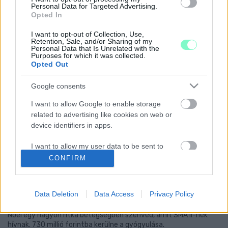
BETEG GYERMEKEK ELLÁTÁSÁT
Personal Data for Targeted Advertising.
Opted In
2021. május. 17. 16:05
Az adományozott összegből a Markusovszky kórház
I want to opt-out of Collection, Use,
eszközparkja bővült egy elektromos gyermek intenzív ággyal.
Retention, Sale, and/or Sharing of my
TUDTAD, HOGY SZOMBATHELY SZENTKIRÁLY
Personal Data that Is Unrelated with the
Purposes for which it was collected.
VÁROSRÉSZÉN ADOMÁNY ASZTALLAL SEGÍTIK
Opted Out
A RÁSZORULÓKAT?
2021. Április. 12. 11:38
Google consents
Ruha, cipő és játék is került már rá.
I want to allow Google to enable storage
GYŰJTÉST SZERVEZNEK ANNAK A
related to advertising like cookies on web or
GYŐRSZENTIVÁNI CSALÁDNAK, AKIKNEK PORIG
device identifiers in apps.
ÉGETT A HÁZA TEGNAP
2021. március. 15. 17:39
I want to allow my user data to be sent to
Dézsi Csaba András a lakosság segítségét kéri.
Google for online advertising purposes.
CONFIRM
SZOMORÚ, DE A MAGYAR ÁLLAM NEM
I want to allow Google to send me
TÁMOGATJA EGY BETEG VAS MEGYEI KISFIÚ
personalized advertising.
KEZELÉSÉT
Data Deletion
Data Access
Privacy Policy
2021. március. 08. 16:30
I want to allow Google to enable storage
Noel egy nagyon ritka betegségben szenved, amit SMA II-nek
related to analytics like cookies on web or
hívnak. 730 millió forintba kerülne a gyógyulása.