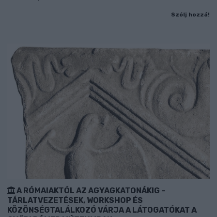
Szólj hozzá!
A RÓMAIAKTÓL AZ AGYAGKATONÁKIG –
TÁRLATVEZETÉSEK, WORKSHOP ÉS
KÖZÖNSÉGTALÁLKOZÓ VÁRJA A LÁTOGATÓKAT A