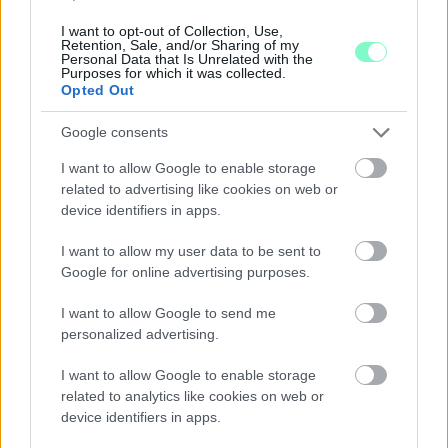
GYŐRBEN
I want to opt-out of Collection, Use,
Retention, Sale, and/or Sharing of my
Középpontban a hagyományőrzés, de lesz Pogány Induló és
Personal Data that Is Unrelated with the
Purposes for which it was collected.
Majka koncert, jóga szeánsz, “borhajózás” és egy csomó minden
Opted Out
más.
Google consents
Szólj hozzá!
I want to allow Google to enable storage
related to advertising like cookies on web or
device identifiers in apps.
I want to allow my user data to be sent to
Google for online advertising purposes.
I want to allow Google to send me
personalized advertising.
I want to allow Google to enable storage
related to analytics like cookies on web or
device identifiers in apps.