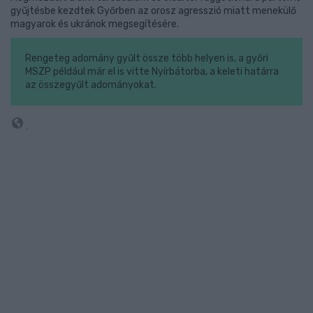
gyűjtésbe kezdtek Győrben az orosz agresszió miatt menekülő
magyarok és ukránok megsegítésére.
Rengeteg adomány gyűlt össze több helyen is, a győri
MSZP például már el is vitte Nyírbátorba, a keleti határra
az összegyűlt adományokat.