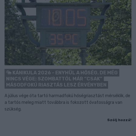
KÁNIKULA 2026 - ENYHÜL A HŐSÉG, DE MÉG
NINCS VÉGE: SZOMBATTÓL MÁR “CSAK”
MÁSODFOKÚ RIASZTÁS LESZ ÉRVÉNYBEN
A július vége óta tartó harmadfokú hőségriasztást mérséklik, de
a tartós meleg miatt továbbra is fokozott óvatosságra van
szükség.
Szólj hozzá!