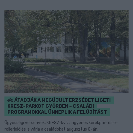
ÁTADJÁK A MEGÚJULT ERZSÉBET LIGETI
KRESZ-PARKOT GYŐRBEN – CSALÁDI
PROGRAMOKKAL ÜNNEPLIK A FELÚJÍTÁST
Ügyességi versenyek, KRESZ-kvíz, ingyenes kerékpár- és e-
rollerjelölés is várja a családokat augusztus 8-án.