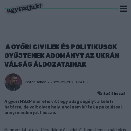
A GYŐRI CIVILEK ÉS POLITIKUSOK
GYŰJTENEK ADOMÁNYT AZ UKRÁN
VÁLSÁG ÁLDOZATAINAK
Pintér Bence
2022-02-28 08:24:00
Szólj hozzá!
A győri MSZP már el is vitt egy adag segélyt a keleti
határra, de volt olyan hely, ahol nem bírtak a pakolással,
annyi minden jött össze.
Megmozdult a ciivl társadalom és oldaltól függetlenül a pártok is