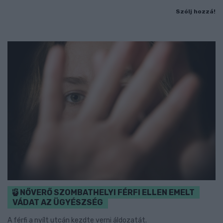
Szólj hozzá!
NŐVERŐ SZOMBATHELYI FÉRFI ELLEN EMELT
VÁDAT AZ ÜGYÉSZSÉG
A férfi a nyílt utcán kezdte verni áldozatát.