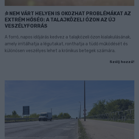
NEM VÁRT HELYEN IS OKOZHAT PROBLÉMÁKAT AZ
EXTRÉM HŐSÉG: A TALAJKÖZELI ÓZON AZ ÚJ
VESZÉLYFORRÁS
A forró, napos időjárás kedvez a talajközeli ózon kialakulásának,
amely irritálhatja a légutakat, ronthatja a tüdő működését és
különösen veszélyes lehet a krónikus betegek számára.
Szólj hozzá!