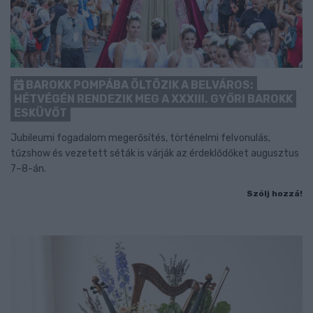
BAROKK POMPÁBA ÖLTÖZIK A BELVÁROS:
HÉTVÉGÉN RENDEZIK MEG A XXXIII. GYŐRI BAROKK
ESKÜVŐT
Jubileumi fogadalom megerősítés, történelmi felvonulás,
tűzshow és vezetett séták is várják az érdeklődőket augusztus
7–8-án.
Szólj hozzá!