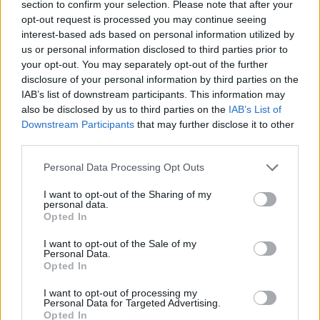
section to confirm your selection. Please note that after your
összevetésben a fogyasztói árak, miközben az élelmiszerek ára
opt-out request is processed you may continue seeing
már csökkent.
interest-based ads based on personal information utilized by
Szólj hozzá!
us or personal information disclosed to third parties prior to
your opt-out. You may separately opt-out of the further
disclosure of your personal information by third parties on the
IAB’s list of downstream participants. This information may
also be disclosed by us to third parties on the
IAB’s List of
Downstream Participants
that may further disclose it to other
third parties.
Please note that this website/app uses one or more Google
Personal Data Processing Opt Outs
services and may gather and store information including but
not limited to your visit or usage behaviour. You may click to
I want to opt-out of the Sharing of my
personal data.
grant or deny consent to Google and its third-party tags to
Opted In
use your data for below specified purposes in below Google
consent section.
I want to opt-out of the Sale of my
Personal Data.
Opted In
I want to opt-out of processing my
Personal Data for Targeted Advertising.
A BAROKK ÖSSZES ÁRNYALATA ÉS MÉG EGY SOR
Opted In
KIVÁLÓ PROGRAM VÁR MINDENKIT EZEN A HÉTVÉGÉN