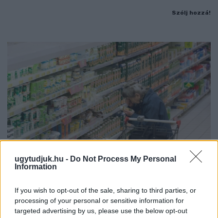
Szólj hozzá!
ugytudjuk.hu -
Do Not Process My Personal
Information
ÖRÖMHÍR: TÍZ ÉVE NEM VOLT ILYEN ALACSONY AZ
If you wish to opt-out of the sale, sharing to third parties, or
INFLÁCIÓ MAGYARORSZÁGON
processing of your personal or sensitive information for
targeted advertising by us, please use the below opt-out
Júliusban mindössze 1,2 százalékkal emelkedtek éves