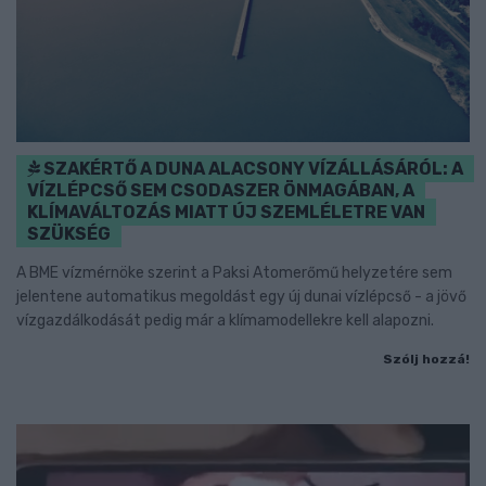
SZAKÉRTŐ A DUNA ALACSONY VÍZÁLLÁSÁRÓL: A
VÍZLÉPCSŐ SEM CSODASZER ÖNMAGÁBAN, A
KLÍMAVÁLTOZÁS MIATT ÚJ SZEMLÉLETRE VAN
SZÜKSÉG
A BME vízmérnöke szerint a Paksi Atomerőmű helyzetére sem
jelentene automatikus megoldást egy új dunai vízlépcső - a jövő
vízgazdálkodását pedig már a klímamodellekre kell alapozni.
Szólj hozzá!