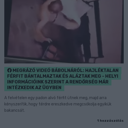
MEGRÁZÓ VIDEÓ BÁBOLNÁRÓL: HAJLÉKTALAN
FÉRFIT BÁNTALMAZTAK ÉS ALÁZTAK MEG - HELYI
INFORMÁCIÓINK SZERINT A RENDŐRSÉG MÁR
INTÉZKEDIK AZ ÜGYBEN
A felvételen egy padon alvó férfit ütnek meg, majd arra
kényszerítik, hogy térdre ereszkedve megcsókolja egyikük
bakancsát.
1 hozzászólás