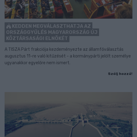
KEDDEN MEGVÁLASZTHATJA AZ
ORSZÁGGYŰLÉS MAGYARORSZÁG ÚJ
KÖZTÁRSASÁGI ELNÖKÉT
A TISZA Párt frakciója kezdeményezte az államfőválasztás
augusztus 11-re való kitűzését - a kormánypárti jelölt személye
ugyanakkor egyelőre nem ismert.
Szólj hozzá!