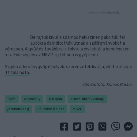
De rajtuk kívül is számos helyszínen pakolták fel
autókra és indították útnak a szállítmányokat a
városban. A gyűjtés továbbra is folyik: a civilektől a bencéseken
át a Fideszig és az MSZP-ig többen is gyűjtenek.
A győri adománygyűjtő helyek, szervezetek listája, elérhetősége
itt található
.
Címlapfotó: Kocsis Balázs
Győr
adomány
Ukrajna
orosz-ukrán válság
jótékonyság
Pollreisz Balázs
MSZP