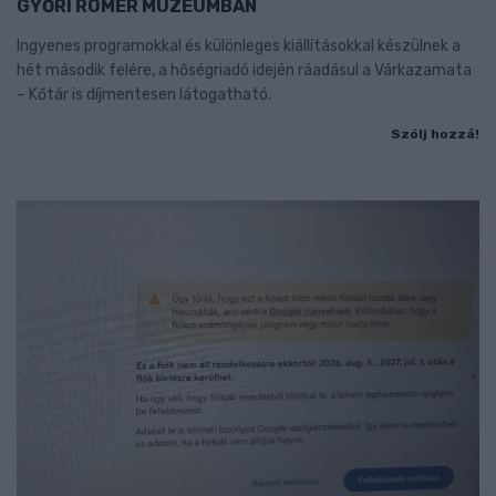
GYŐRI RÓMER MÚZEUMBAN
Ingyenes programokkal és különleges kiállításokkal készülnek a
hét második felére, a hőségriadó idején ráadásul a Várkazamata
– Kőtár is díjmentesen látogatható.
Szólj hozzá!