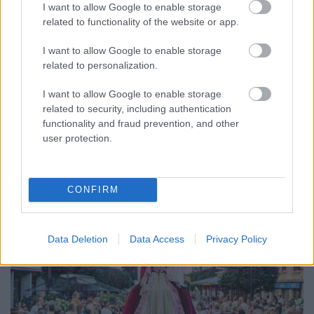
I want to allow Google to enable storage
related to functionality of the website or app.
ENERGIATAKARÉKOSSÁG: KORÁBBAN KEZDŐDIK
A GYŐRI AUDI ETO KC PÉNTEKI FELKÉSZÜLÉSI
I want to allow Google to enable storage
MÉRKŐZÉSE
related to personalization.
Az energiaellátás tehermentesítése érdekében másfél órával
I want to allow Google to enable storage
előrébb hozták a Brest Bretagne Handball elleni találkozó
related to security, including authentication
kezdését.
functionality and fraud prevention, and other
user protection.
1 hozzászólás
CONFIRM
Data Deletion
Data Access
Privacy Policy