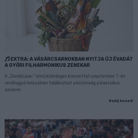
EXTRA: A VÁSÁRCSARNOKBAN NYITJA ÚJ ÉVADÁT
A GYŐRI FILHARMONIKUS ZENEKAR
A „Zenélő piac” című különleges koncerttel szeptember 7-én
rendhagyó helyszínen találkozhat a közönség a klasszikus
zenével.
Szólj hozzá!