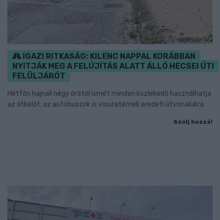
IGAZI RITKASÁG: KILENC NAPPAL KORÁBBAN
NYITJÁK MEG A FELÚJÍTÁS ALATT ÁLLÓ HECSEI ÚTI
FELÜLJÁRÓT
Hétfőn hajnali négy órától ismét minden közlekedő használhatja
az átkelőt, az autóbuszok is visszatérnek eredeti útvonalukra.
Szólj hozzá!