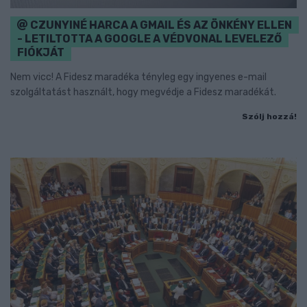
CZUNYINÉ HARCA A GMAIL ÉS AZ ÖNKÉNY ELLEN
- LETILTOTTA A GOOGLE A VÉDVONAL LEVELEZŐ
FIÓKJÁT
Nem vicc! A Fidesz maradéka tényleg egy ingyenes e-mail
szolgáltatást használt, hogy megvédje a Fidesz maradékát.
Szólj hozzá!