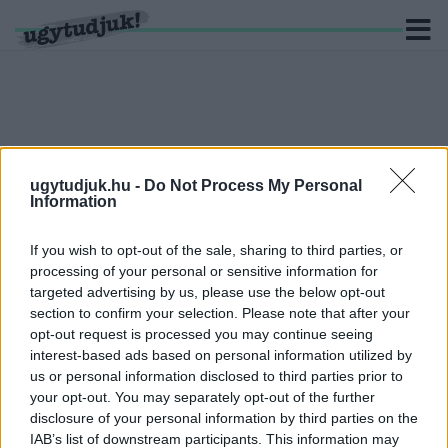
KERESÉS
ugytudjuk.hu -
Do Not Process My Personal
46 hír találató a(z) "adomány" cimkével ellátva.
Information
CELLDÖMÖLKÖN IS GYŰJTIK AZ
If you wish to opt-out of the sale, sharing to third parties, or
ADOMÁNYOKAT AZ OSTFFYASSZONYFÁN
processing of your personal or sensitive information for
LEÉGETT CSALÁDI HÁZ LAKÓINAK
targeted advertising by us, please use the below opt-out
section to confirm your selection. Please note that after your
2019. február. 12. 08:34
opt-out request is processed you may continue seeing
A lángok egy kétszáz négyzetméteres házban pusztítottak, az
interest-based ads based on personal information utilized by
eset miatt három lakót önkormányzati lakásba helyeztek.
us or personal information disclosed to third parties prior to
DÍJÁTADÁSSAL ÉS ADOMÁNYOZÁSSAL ZÁRTA
your opt-out. You may separately opt-out of the further
AZ ÉVET A SZOMBATHELYI KÉZILABDA KLUB
disclosure of your personal information by third parties on the
ÉS AKADÉMIA
IAB’s list of downstream participants. This information may