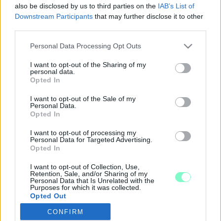
2018. december. 23. 17:31
also be disclosed by us to third parties on the
IAB’s List of
Jó hangulatban telt a közös karácsonyozás.
Downstream Participants
that may further disclose it to other
third parties.
JÓTÉKONYKODIK A 10 ÉVES SZOMBATHELYI
KÉZILABDA KLUB ÉS AKADÉMIA
Please note that this website/app uses one or more Google
Personal Data Processing Opt Outs
2018. december. 20. 17:25
services and may gather and store information including but
A Vas megyei Területi Gyermekvédelmi Szakszolgálat és
not limited to your visit or usage behaviour. You may click to
I want to opt-out of the Sharing of my
Gyermekotthon kis lakói számára gyűjtenek adományokat.
personal data.
grant or deny consent to Google and its third-party tags to
Opted In
EGY MAGÁNAKCIÓNAK HÁLA, BOLDOG LESZ A
use your data for below specified purposes in below Google
GYEREKEK KARÁCSONYA A MARKUSOVSZKY
consent section.
I want to opt-out of the Sale of my
INFEKTOLÓGIA OSZTÁLYÁN
Personal Data.
Opted In
2018. december. 06. 06:30
Egy fertőző beteg gyerekhez is jár a Jézuska.
I want to opt-out of processing my
Personal Data for Targeted Advertising.
CHUCK NORRIS INDÍTJA EL A BAPTISTA
Opted In
SZERETETSZOLGÁLAT 15. CIPŐSDOBOZ
AKCIÓJÁT
I want to opt-out of Collection, Use,
Retention, Sale, and/or Sharing of my
2018. november. 22. 17:26
Personal Data that Is Unrelated with the
Purposes for which it was collected.
HENDE MIKULÁS KIHAGYTA A SZOMBATHELYI
Opted Out
GYERMEKINFEKTOLÓGIAI OSZTÁLYT, HÁT
MOST A SZÜLŐK 1 MILLIÓ FORINTOT SZEDTEK
CONFIRM
Google consents