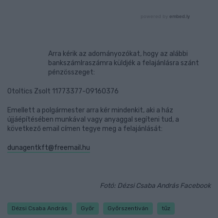
Arra kérik az adományozókat, hogy az alábbi
bankszámlraszámra küldjék a felajánlásra szánt
pénzösszeget:
Otoltics Zsolt 11773377-09160376
Emellett a polgármester arra kér mindenkit, aki a ház
újjáépítésében munkával vagy anyaggal segíteni tud, a
következő email címen tegye meg a felajánlását:
dunagentkft@freemail.hu
Fotó: Dézsi Csaba András Facebook
Dézsi Csaba András
Győr
Győrszentiván
tűz