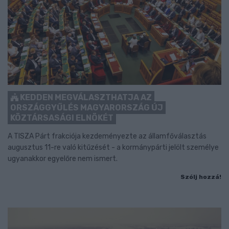
KEDDEN MEGVÁLASZTHATJA AZ
ORSZÁGGYŰLÉS MAGYARORSZÁG ÚJ
KÖZTÁRSASÁGI ELNÖKÉT
A TISZA Párt frakciója kezdeményezte az államfőválasztás
augusztus 11-re való kitűzését - a kormánypárti jelölt személye
ugyanakkor egyelőre nem ismert.
Szólj hozzá!