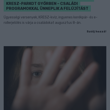
KRESZ-PARKOT GYŐRBEN – CSALÁDI
PROGRAMOKKAL ÜNNEPLIK A FELÚJÍTÁST
Ügyességi versenyek, KRESZ-kvíz, ingyenes kerékpár- és e-
rollerjelölés is várja a családokat augusztus 8-án.
Szólj hozzá!