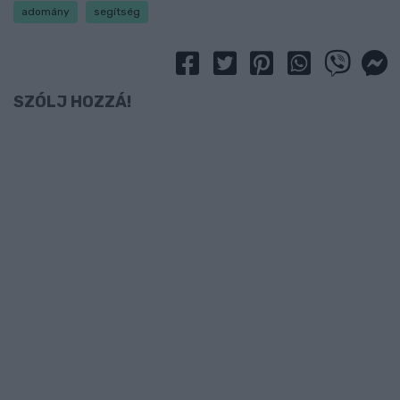
adomány
segítség
SZÓLJ HOZZÁ!