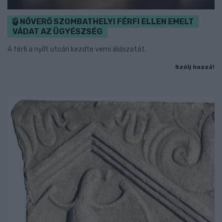
NŐVERŐ SZOMBATHELYI FÉRFI ELLEN EMELT
VÁDAT AZ ÜGYÉSZSÉG
A férfi a nyílt utcán kezdte verni áldozatát.
Szólj hozzá!