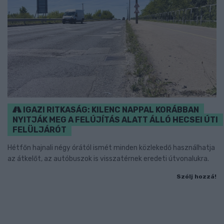
IGAZI RITKASÁG: KILENC NAPPAL KORÁBBAN
NYITJÁK MEG A FELÚJÍTÁS ALATT ÁLLÓ HECSEI ÚTI
FELÜLJÁRÓT
Hétfőn hajnali négy órától ismét minden közlekedő használhatja
az átkelőt, az autóbuszok is visszatérnek eredeti útvonalukra.
Szólj hozzá!