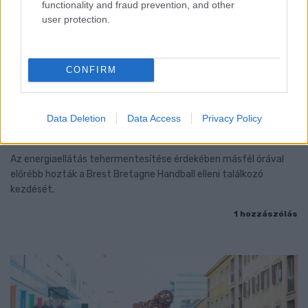
functionality and fraud prevention, and other
user protection.
CONFIRM
ENERGIATAKARÉKOSSÁG: KORÁBBAN KEZDŐDIK
Data Deletion
Data Access
Privacy Policy
A GYŐRI AUDI ETO KC PÉNTEKI FELKÉSZÜLÉSI
MÉRKŐZÉSE
Az energiaellátás tehermentesítése érdekében másfél órával
előrébb hozták a Brest Bretagne Handball elleni találkozó
kezdését.
1 hozzászólás