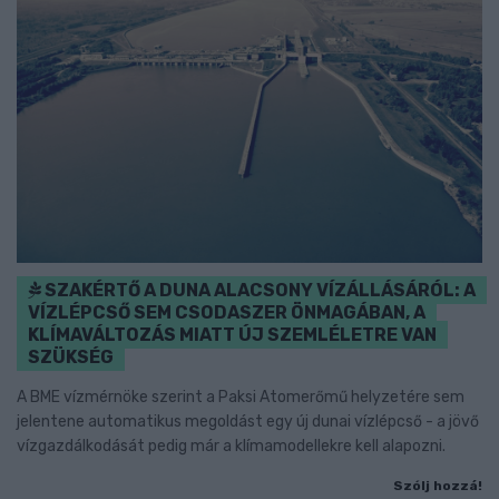
SZAKÉRTŐ A DUNA ALACSONY VÍZÁLLÁSÁRÓL: A
VÍZLÉPCSŐ SEM CSODASZER ÖNMAGÁBAN, A
KLÍMAVÁLTOZÁS MIATT ÚJ SZEMLÉLETRE VAN
SZÜKSÉG
A BME vízmérnöke szerint a Paksi Atomerőmű helyzetére sem
jelentene automatikus megoldást egy új dunai vízlépcső - a jövő
vízgazdálkodását pedig már a klímamodellekre kell alapozni.
Szólj hozzá!