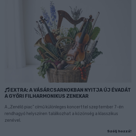
EXTRA: A VÁSÁRCSARNOKBAN NYITJA ÚJ ÉVADÁT
A GYŐRI FILHARMONIKUS ZENEKAR
A „Zenélő piac” című különleges koncerttel szeptember 7-én
rendhagyó helyszínen találkozhat a közönség a klasszikus
zenével.
Szólj hozzá!