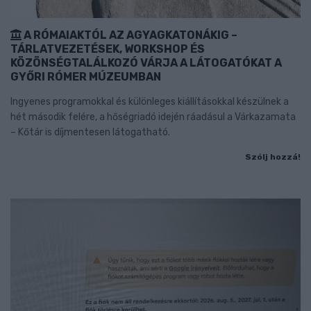
A RÓMAIAKTÓL AZ AGYAGKATONÁKIG –
TÁRLATVEZETÉSEK, WORKSHOP ÉS
KÖZÖNSÉGTALÁLKOZÓ VÁRJA A LÁTOGATÓKAT A
GYŐRI RÓMER MÚZEUMBAN
Ingyenes programokkal és különleges kiállításokkal készülnek a
hét második felére, a hőségriadó idején ráadásul a Várkazamata
– Kőtár is díjmentesen látogatható.
Szólj hozzá!