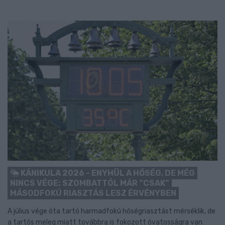
KÁNIKULA 2026 - ENYHÜL A HŐSÉG, DE MÉG
NINCS VÉGE: SZOMBATTÓL MÁR “CSAK”
MÁSODFOKÚ RIASZTÁS LESZ ÉRVÉNYBEN
A július vége óta tartó harmadfokú hőségriasztást mérséklik, de
a tartós meleg miatt továbbra is fokozott óvatosságra van