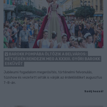
BAROKK POMPÁBA ÖLTÖZIK A BELVÁROS:
HÉTVÉGÉN RENDEZIK MEG A XXXIII. GYŐRI BAROKK
ESKÜVŐT
Jubileumi fogadalom megerősítés, történelmi felvonulás,
tűzshow és vezetett séták is várják az érdeklődőket augusztus
7–8-án.
Szólj hozzá!