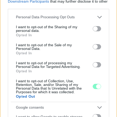
Downstream Participants
that may further disclose it to other
third parties.
ÖRÖMHÍR: TÍZ ÉVE NEM VOLT ILYEN ALACSONY AZ
INFLÁCIÓ MAGYARORSZÁGON
Please note that this website/app uses one or more Google
Personal Data Processing Opt Outs
services and may gather and store information including but
Júliusban mindössze 1,2 százalékkal emelkedtek éves
not limited to your visit or usage behaviour. You may click to
I want to opt-out of the Sharing of my
összevetésben a fogyasztói árak, miközben az élelmiszerek ára
personal data.
grant or deny consent to Google and its third-party tags to
Opted In
már csökkent.
use your data for below specified purposes in below Google
consent section.
Szólj hozzá!
I want to opt-out of the Sale of my
Personal Data.
Opted In
I want to opt-out of processing my
Personal Data for Targeted Advertising.
Opted In
I want to opt-out of Collection, Use,
Retention, Sale, and/or Sharing of my
Personal Data that Is Unrelated with the
Purposes for which it was collected.
Opted Out
Google consents
I want to allow Google to enable storage