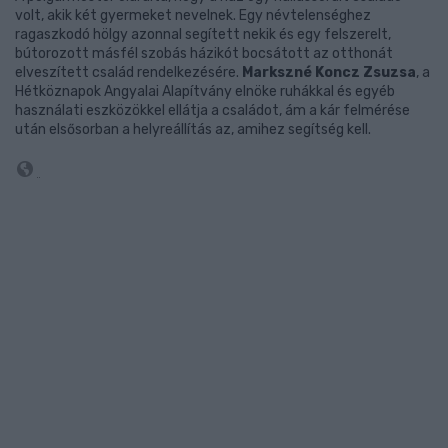
volt, akik két gyermeket nevelnek. Egy névtelenséghez
ragaszkodó hölgy azonnal segített nekik és egy felszerelt,
bútorozott másfél szobás házikót bocsátott az otthonát
elveszített család rendelkezésére.
Markszné Koncz Zsuzsa
, a
Hétköznapok Angyalai Alapítvány elnöke ruhákkal és egyéb
használati eszközökkel ellátja a családot, ám a kár felmérése
után elsősorban a helyreállítás az, amihez segítség kell.