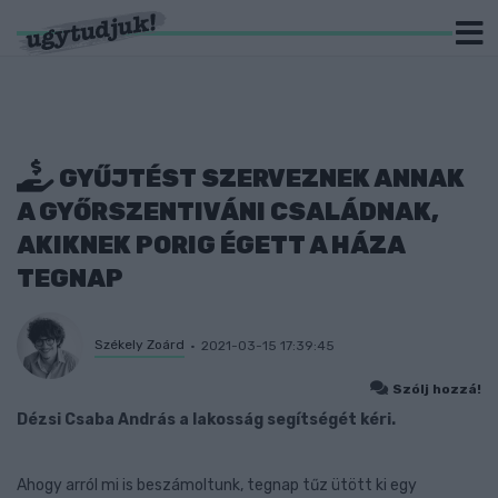
GYŰJTÉST SZERVEZNEK ANNAK
A GYŐRSZENTIVÁNI CSALÁDNAK,
AKIKNEK PORIG ÉGETT A HÁZA
TEGNAP
Székely Zoárd
2021-03-15 17:39:45
Szólj hozzá!
Dézsi Csaba András a lakosság segítségét kéri.
Ahogy arról mi is beszámoltunk, tegnap tűz ütött ki egy