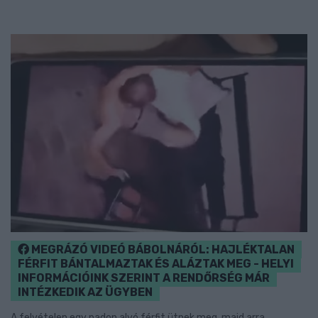
MEGRÁZÓ VIDEÓ BÁBOLNÁRÓL: HAJLÉKTALAN
FÉRFIT BÁNTALMAZTAK ÉS ALÁZTAK MEG - HELYI
INFORMÁCIÓINK SZERINT A RENDŐRSÉG MÁR
INTÉZKEDIK AZ ÜGYBEN
A felvételen egy padon alvó férfit ütnek meg, majd arra