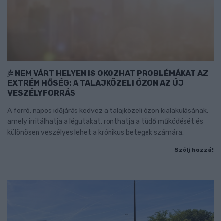
NEM VÁRT HELYEN IS OKOZHAT PROBLÉMÁKAT AZ
EXTRÉM HŐSÉG: A TALAJKÖZELI ÓZON AZ ÚJ
VESZÉLYFORRÁS
A forró, napos időjárás kedvez a talajközeli ózon kialakulásának,
amely irritálhatja a légutakat, ronthatja a tüdő működését és
különösen veszélyes lehet a krónikus betegek számára.
Szólj hozzá!