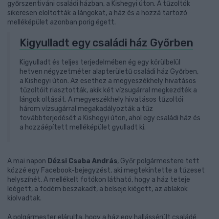
győrszentiváni családi házban, a Kishegyi úton. A tűzoltók
sikeresen eloltották a lángokat, a ház és a hozzá tartozó
melléképület azonban porig égett.
Kigyulladt egy családi ház Győrben
Kigyulladt és teljes terjedelmében ég egy körülbelül
hetven négyzetméter alapterületű családi ház Győrben,
a Kishegyi úton. Az esethez a megyeszékhely hivatásos
tűzoltóit riasztották, akik két vízsugárral megkezdték a
lángok oltását. A megyeszékhely hivatásos tűzoltói
három vízsugárral megakadályozták a tűz
továbbterjedését a Kishegyi úton, ahol egy családi ház és
a hozzáépített melléképület gyulladt ki.
A mai napon
Dézsi Csaba András
, Győr polgármestere tett
közzé egy Facebook-bejegyzést, aki megtekintette a tűzeset
helyszínét. A mellékelt fotókon látható, hogy a ház teteje
leégett, a födém beszakadt, a belseje kiégett, az ablakok
kiolvadtak.
A polgármester elárulta, hogy a ház egy hallássérült családé