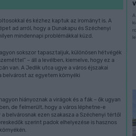
V
A
tosokkal és kézhez kaptuk az irományt is. A
k
épet ad arról, hogy a Dunakapu és Széchenyi
r
ilyen mindennapi problémákkal küzd.
l
 nagyon sokszor tapasztaljuk, különösen hétvégék
zeméttel” – áll a levélben, kiemelve, hogy ez a
án van. A Jedlik utca ugye a város éjszakai
 a belvárost az egyetem környéki
nagyon hiányoznak a virágok és a fák – ők ugyan
ben, de felmerült, hogy a város léphetne-e
y a belvárosnak ezen szakasza a Széchenyi tértől
kereskedők szerint padok elhelyezése is hasznos
 környékén.