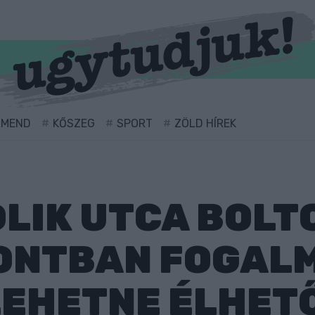
RMEND
KŐSZEG
SPORT
ZÖLD HÍREK
DLIK UTCA BOLT
PONTBAN FOGAL
LEHETNE ÉLHET