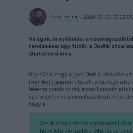
Pintér Bence
2020-09-03 09:22:00
Virágok, árnyékolás, a csomagszállít
rendezése: úgy tűnik, a Jedlik utca l
állatorvosi lova.
Úgy tűnik, hogy a győri Jedlik utca a belvá
nyári betiltása
rámutatott arra, hogy a bel
lehetne gondolkodni, ennek kapcsán el is 
szervezetek és a városháza közreműködésé
hogy a
Jedlik utca boltosai egy levelet jutta
hogy lehetne szebbé, élhetőbbé tenni 