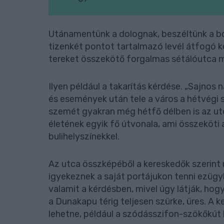
Utánamentünk a dolognak, beszéltünk a bol
tizenkét pontot tartalmazó levél átfogó k
tereket összekötő forgalmas sétálóutca m
Ilyen például a takarítás kérdése. „Sajnos
és események után tele a város a hétvégi s
szemét gyakran még hétfő délben is az utc
életének egyik fő útvonala, ami összeköti
bulihelyszínekkel.
Az utca összképéből a kereskedők szerint 
igyekeznek a saját portájukon tenni ezügy
valamit a kérdésben, mivel úgy látják, hog
a Dunakapu térig teljesen szürke, üres. A 
lehetne, például a szódásszifon-szökőkút