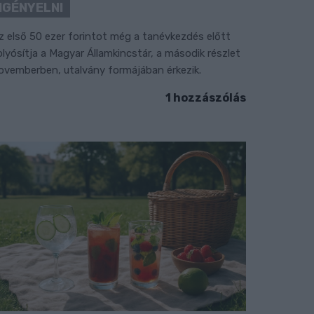
IGÉNYELNI
z első 50 ezer forintot még a tanévkezdés előtt
olyósítja a Magyar Államkincstár, a második részlet
ovemberben, utalvány formájában érkezik.
1 hozzászólás