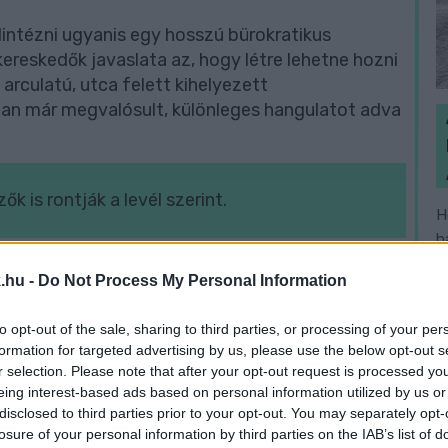
elintézni ugyanis egy hosszú bürokratikus
ereskedők javaslata az, hogy létre lehetne hozni
arculatú, utca felett kihelyezett
sban már megvalósult, különleges hangulatot adva
k is rontják a levél szerint.
H
h
v
zerint néha már-már búcsús jelleget ölt.
.hu -
Do Not Process My Personal Information
 fogalmaz a levél egyik pontja: „A mi
a belváros szívében megengedni az olcsó kínai
to opt-out of the sale, sharing to third parties, or processing of your per
ben nem ad pluszt a városnak, sőt. Az ilyen
formation for targeted advertising by us, please use the below opt-out s
r selection. Please note that after your opt-out request is processed y
 helye, nem pedig a belvárosban. Sajnos az ilyen
eing interest-based ads based on personal information utilized by us or
i azt az igénytelenséget, azt a kereskedelmi
disclosed to third parties prior to your opt-out. You may separately opt-
kár a megjelenésükben. Ha igényes belvárost
losure of your personal information by third parties on the IAB’s list of