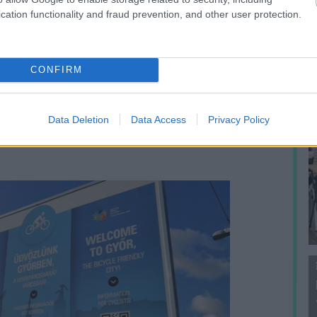
f
 kérdésére: szerintük vagy másfelé kéne
cation functionality and fraud prevention, and other user protection.
értelmű kerékpársávot kéne kijelölni, mert a
CONFIRM
nagyon kevés a kerékpártároló a környéken,
utcába Takács Krisztián képviselő (Fidesz)
Data Deletion
Data Access
Privacy Policy
ókról jó időben fürtökben lógnak a biciklik.