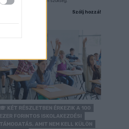
okozott óvatosságra van szükség.
Szólj hozzá!
KÉT RÉSZLETBEN ÉRKEZIK A 100
EZER FORINTOS ISKOLAKEZDÉSI
TÁMOGATÁS, AMIT NEM KELL KÜLÖN