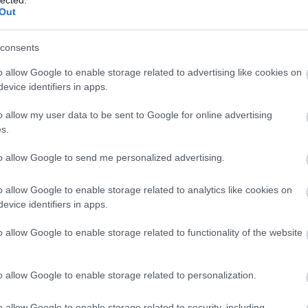
egyik, ránézésre kissé túlterjeszkedő terasszal
Out
kapu téri fagyizó a korábbi épület felújítása
és a terasz tulajdonképpen lezárják az utcát. (Ez
consents
zdődött, valószínűleg jövőre is fennáll majd.)
o allow Google to enable storage related to advertising like cookies on
evice identifiers in apps.
 behajtó csomag- és áruszállító járművek
o allow my user data to be sent to Google for online advertising
s.
to allow Google to send me personalized advertising.
él szerint nap 24 órájában engedélyezett,
. Ha mi üzlettulajdonosok, bérlők meg tudjuk
o allow Google to enable storage related to analytics like cookies on
napszakban, a reggeli illetve az esti órákban,
evice identifiers in apps.
llítócégeknek is alkalmazkodni kellene a
o allow Google to enable storage related to functionality of the website
vélben. Bárki, aki járt erre, tapasztalhatta, hogy
zállító kamionok is gyakran az utcában
o allow Google to enable storage related to personalization.
A
m
o allow Google to enable storage related to security, including