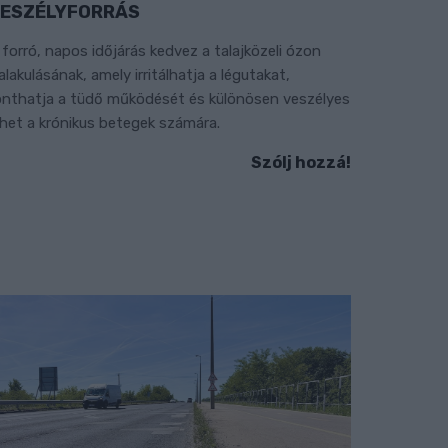
ESZÉLYFORRÁS
 forró, napos időjárás kedvez a talajközeli ózon
ialakulásának, amely irritálhatja a légutakat,
onthatja a tüdő működését és különösen veszélyes
ehet a krónikus betegek számára.
Szólj hozzá!