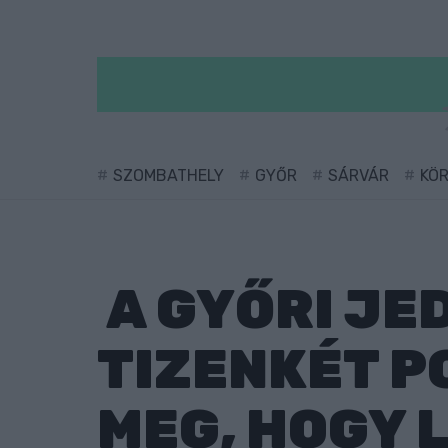
SZOMBATHELY
GYŐR
SÁRVÁR
KÖ
A GYŐRI JE
TIZENKÉT 
MEG, HOGY 