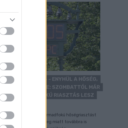
KÁNIKULA 2026 - ENYHÜL A HŐSÉG,
DE MÉG NINCS VÉGE: SZOMBATTÓL MÁR
“CSAK” MÁSODFOKÚ RIASZTÁS LESZ
ÉRVÉNYBEN
 július vége óta tartó harmadfokú hőségriasztást
érséklik, de a tartós meleg miatt továbbra is