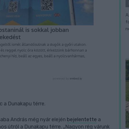
A
f
n
ac a Dunakapu térre.
Csaba András még nyár elején
bejelentette
a
mos útról a Dunakapu térre. „Nagyon rég várunk