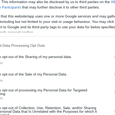
cs helye a belvárosban” – írják.
. This information may also be disclosed by us to third parties on the
IA
Participants
that may further disclose it to other third parties.
ezárt, vagy raktárnak használt üzlet. Nyilván
 that this website/app uses one or more Google services and may gath
 a város, hiszen itt – a városképi szabályozás
including but not limited to your visit or usage behaviour. You may click 
n szó. A felvetés mindenesetre illusztrálja azt,
 to Google and its third-party tags to use your data for below specifi
ogle consent section.
árost.
az utcában?
l Data Processing Opt Outs
o opt-out of the Sharing of my personal data.
oglalkozott azzal, hogy miért nem lehet elférni a
In
izonyítja, hogy a problémára csak tüneti kezelést
g széles, bár ez manapság nem így tűnik: a 8,4
o opt-out of the Sale of my Personal Data.
bábuk és egyéb eszközök, illetve teraszok
In
szik három ponton, az árubemutatás pedig ideális
M
to opt-out of processing my Personal Data for Targeted
e
ing.
In
eraszok és az árubemutató eszközök is gyakran
o opt-out of Collection, Use, Retention, Sale, and/or Sharing
ra, hogy nem csak kerékpározni, de lassan
ersonal Data that Is Unrelated with the Purposes for which it
lected.