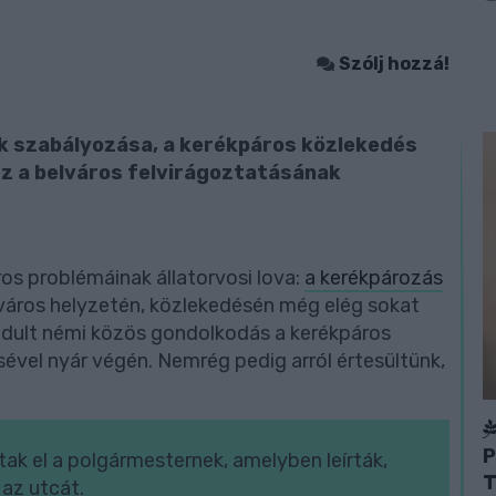
Szólj hozzá!
ók szabályozása, a kerékpáros közlekedés
esz a belváros felvirágoztatásának
ros problémáinak állatorvosi lova:
a kerékpározás
város helyzetén, közlekedésén még elég sokat
indult némi közös gondolkodás a kerékpáros
vel nyár végén. Nemrég pedig arról értesültünk,
P
ttak el a polgármesternek, amelyben leírták,
T
az utcát.