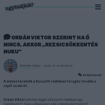
ORBÁN VIKTOR SZERINT HA Ő
NINCS, AKKOR „REZSICSÖKKENTÉS
NUKU”
Dömötör Gábor
2025-11-14 08:48:55
Szólj hozzá!
A miniszterelnök a Kossuth rádióban faragta tovább a
saját szobrát.
Orbán Viktor
péntek reggel a Kossuth rádióban úgy
nyilatkozott, hogy a Magyarország számára biztosított