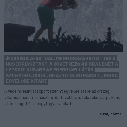
KÁNIKULA-AKTUÁL: MEGHOSSZABBÍTOTTÁK A
HŐSÉGRIASZTÁST, A KÖVETKEZŐ 48 ÓRA LEHET A
LEGKRITIKUSABB AZ ENERGIAELLÁTÁS
SZEMPONTJÁBÓL, DE AZ UTOLSÓ PAKSI TURBINA
EGYELŐRE KITART
A Védelmi Munkacsoport szerint egyelőre stabil az ország
villamosenergia-rendszere, de továbbra is takarékosságra kérik
a lakosságot és a nagyfogyasztókat.
Szólj hozzá!