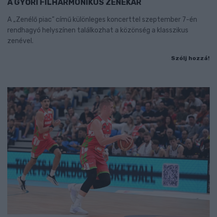
A GYŐRI FILHARMONIKUS ZENEKAR
A „Zenélő piac” című különleges koncerttel szeptember 7-én
rendhagyó helyszínen találkozhat a közönség a klasszikus
zenével.
Szólj hozzá!