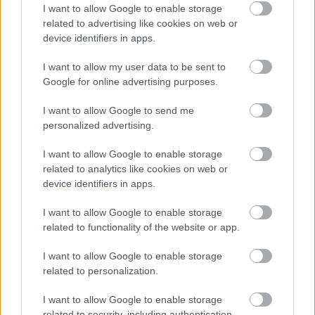
I want to allow Google to enable storage
related to advertising like cookies on web or
device identifiers in apps.
I want to allow my user data to be sent to
Google for online advertising purposes.
I want to allow Google to send me
personalized advertising.
A RÓMAIAKTÓL AZ AGYAGKATONÁKIG –
TÁRLATVEZETÉSEK, WORKSHOP ÉS
I want to allow Google to enable storage
KÖZÖNSÉGTALÁLKOZÓ VÁRJA A LÁTOGATÓKAT A
related to analytics like cookies on web or
GYŐRI RÓMER MÚZEUMBAN
device identifiers in apps.
Ingyenes programokkal és különleges kiállításokkal készülnek a
I want to allow Google to enable storage
hét második felére, a hőségriadó idején ráadásul a Várkazamata
related to functionality of the website or app.
– Kőtár is díjmentesen látogatható.
Szólj hozzá!
I want to allow Google to enable storage
related to personalization.
I want to allow Google to enable storage
related to security, including authentication