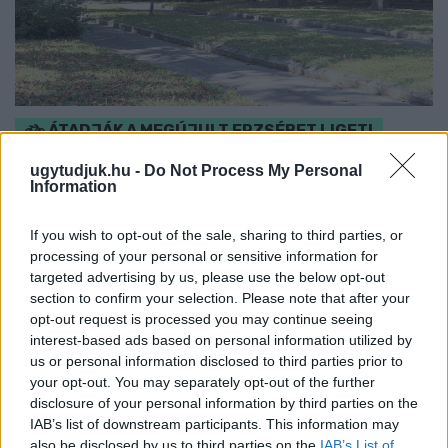
ÁTADJÁK A MEGÚJULT ERZSÉBET LIGETI
KRESZ-PARKOT GYŐRBEN – CSALÁDI
PROGRAMOKKAL ÜNNEPLIK A FELÚJÍTÁST
ugytudjuk.hu -
Do Not Process My Personal
Information
Ügyességi versenyek, KRESZ-kvíz, ingyenes kerékpár- és e-
rollerjelölés is várja a családokat augusztus 8-án.
If you wish to opt-out of the sale, sharing to third parties, or
processing of your personal or sensitive information for
Szólj hozzá!
targeted advertising by us, please use the below opt-out
section to confirm your selection. Please note that after your
opt-out request is processed you may continue seeing
interest-based ads based on personal information utilized by
us or personal information disclosed to third parties prior to
your opt-out. You may separately opt-out of the further
disclosure of your personal information by third parties on the
IAB’s list of downstream participants. This information may
also be disclosed by us to third parties on the
IAB’s List of