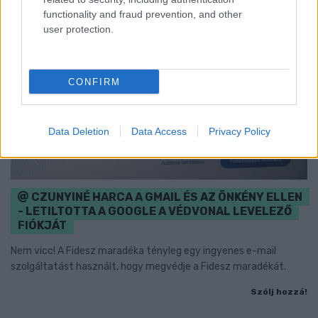
functionality and fraud prevention, and other
user protection.
CONFIRM
Data Deletion
Data Access
Privacy Policy
CZUNYINÉ HARCA A GMAIL ÉS AZ ÖNKÉNY ELLEN
- LETILTOTTA A GOOGLE A VÉDVONAL LEVELEZŐ
FIÓKJÁT
Nem vicc! A Fidesz maradéka tényleg egy ingyenes e-mail
szolgáltatást használt, hogy megvédje a Fidesz maradékát.
Szólj hozzá!