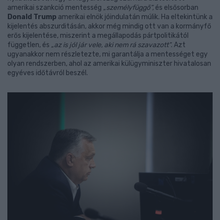
amerikai szankció mentesség
„személyfüggő”,
és elsősorban
Donald Trump
amerikai elnök jóindulatán múlik. Ha eltekintünk a
kijelentés abszurditásán, akkor még mindig ott van a kormányfő
erős kijelentése, miszerint a megállapodás pártpolitikától
független, és
„az is jól jár vele, aki nem rá szavazott”
. Azt
ugyanakkor nem részletezte, mi garantálja a mentességet egy
olyan rendszerben, ahol az amerikai külügyminiszter hivatalosan
egyéves időtávról beszél.