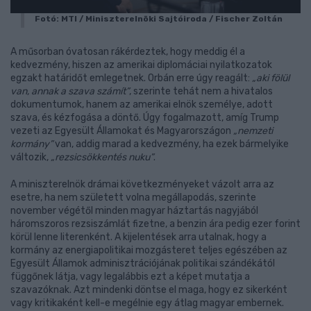
Fotó: MTI / Miniszterelnöki Sajtóiroda / Fischer Zoltán
A műsorban óvatosan rákérdeztek, hogy meddig él a
kedvezmény, hiszen az amerikai diplomáciai nyilatkozatok
egzakt határidőt emlegetnek. Orbán erre úgy reagált:
„aki fölül
van, annak a szava számít”
, szerinte tehát nem a hivatalos
dokumentumok, hanem az amerikai elnök személye, adott
szava, és kézfogása a döntő. Úgy fogalmazott, amíg Trump
vezeti az Egyesült Államokat és Magyarországon
„nemzeti
kormány”
van, addig marad a kedvezmény, ha ezek bármelyike
változik,
„rezsicsökkentés nuku”
.
A miniszterelnök drámai következményeket vázolt arra az
esetre, ha nem született volna megállapodás, szerinte
november végétől minden magyar háztartás nagyjából
háromszoros rezsiszámlát fizetne, a benzin ára pedig ezer forint
körül lenne literenként. A kijelentések arra utalnak, hogy a
kormány az energiapolitikai mozgásteret teljes egészében az
Egyesült Államok adminisztrációjának politikai szándékától
függőnek látja, vagy legalábbis ezt a képet mutatja a
szavazóknak. Azt mindenki döntse el maga, hogy ez sikerként
vagy kritikaként kell-e megélnie egy átlag magyar embernek.