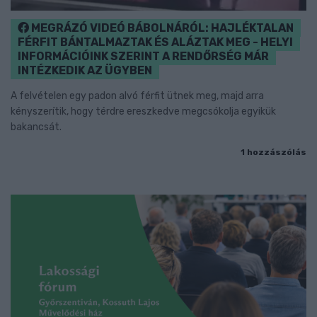
MEGRÁZÓ VIDEÓ BÁBOLNÁRÓL: HAJLÉKTALAN
FÉRFIT BÁNTALMAZTAK ÉS ALÁZTAK MEG - HELYI
INFORMÁCIÓINK SZERINT A RENDŐRSÉG MÁR
INTÉZKEDIK AZ ÜGYBEN
A felvételen egy padon alvó férfit ütnek meg, majd arra
kényszerítik, hogy térdre ereszkedve megcsókolja egyikük
bakancsát.
1 hozzászólás