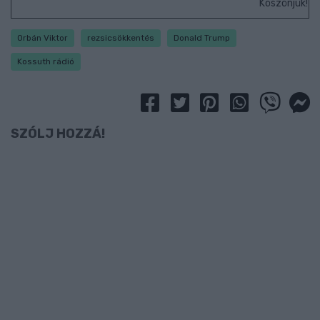
Köszönjük!
Orbán Viktor
rezsicsökkentés
Donald Trump
Kossuth rádió
SZÓLJ HOZZÁ!