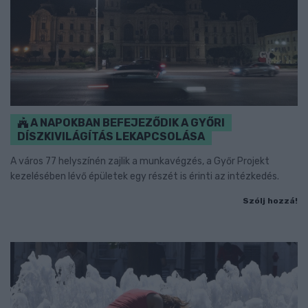
A NAPOKBAN BEFEJEZŐDIK A GYŐRI
DÍSZKIVILÁGÍTÁS LEKAPCSOLÁSA
A város 77 helyszínén zajlik a munkavégzés, a Győr Projekt
kezelésében lévő épületek egy részét is érinti az intézkedés.
Szólj hozzá!