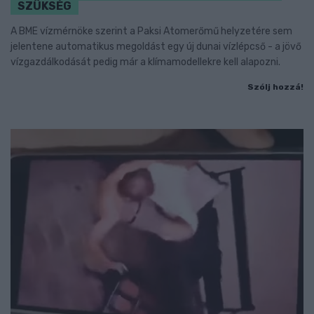
SZÜKSÉG
A BME vízmérnöke szerint a Paksi Atomerőmű helyzetére sem
jelentene automatikus megoldást egy új dunai vízlépcső - a jövő
vízgazdálkodását pedig már a klímamodellekre kell alapozni.
Szólj hozzá!