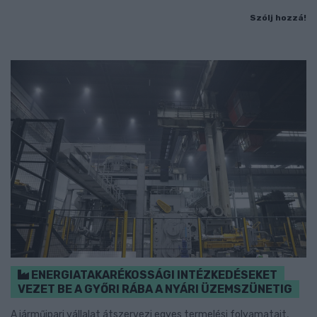
Szólj hozzá!
ENERGIATAKARÉKOSSÁGI INTÉZKEDÉSEKET
VEZET BE A GYŐRI RÁBA A NYÁRI ÜZEMSZÜNETIG
A járműipari vállalat átszervezi egyes termelési folyamatait,