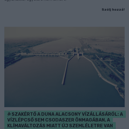
Szólj hozzá!
SZAKÉRTŐ A DUNA ALACSONY VÍZÁLLÁSÁRÓL: A
VÍZLÉPCSŐ SEM CSODASZER ÖNMAGÁBAN, A
KLÍMAVÁLTOZÁS MIATT ÚJ SZEMLÉLETRE VAN