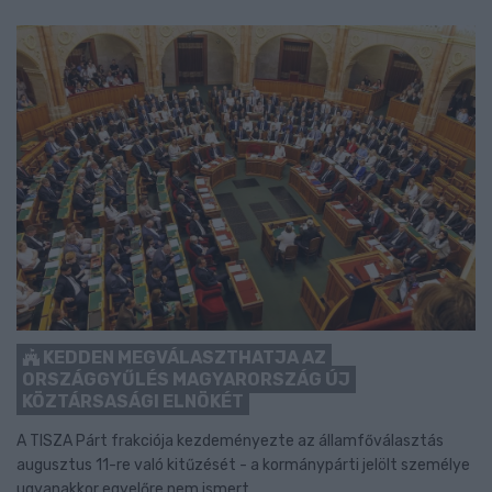
KEDDEN MEGVÁLASZTHATJA AZ
ORSZÁGGYŰLÉS MAGYARORSZÁG ÚJ
KÖZTÁRSASÁGI ELNÖKÉT
A TISZA Párt frakciója kezdeményezte az államfőválasztás
augusztus 11-re való kitűzését - a kormánypárti jelölt személye
ugyanakkor egyelőre nem ismert.