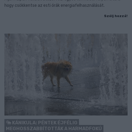
hogy csökkentse az esti órák energiafelhasználását.
Szólj hozzá!
KÁNIKULA: PÉNTEK ÉJFÉLIG
MEGHOSSZABBÍTOTTÁK A HARMADFOKÚ