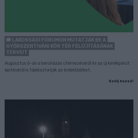
LAKOSSÁGI FÓRUMON MUTATJÁK BE A
GYŐRSZENTIVÁNI KÖR TÉR FELÚJÍTÁSÁNAK
TERVEIT
Augusztus 6-án a beruházás ütemezéséről és az új kerékpárút
építéséről is tájékoztatják az érdeklődőket.
Szólj hozzá!