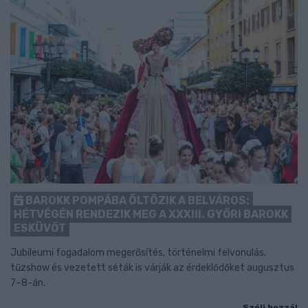
BAROKK POMPÁBA ÖLTÖZIK A BELVÁROS:
HÉTVÉGÉN RENDEZIK MEG A XXXIII. GYŐRI BAROKK
ESKÜVŐT
Jubileumi fogadalom megerősítés, történelmi felvonulás,
tűzshow és vezetett séták is várják az érdeklődőket augusztus
7–8-án.
Szólj hozzá!