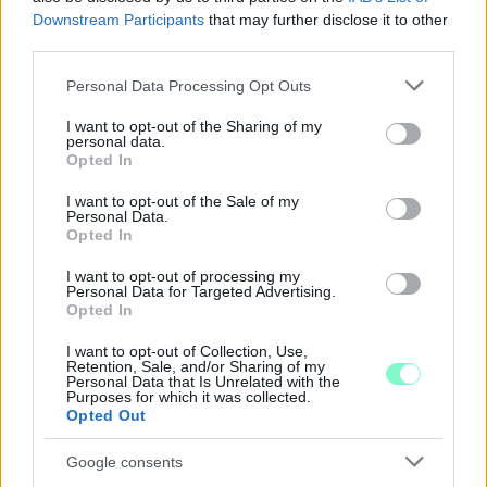
Downstream Participants
that may further disclose it to other
third parties.
Please note that this website/app uses one or more Google
Personal Data Processing Opt Outs
services and may gather and store information including but
not limited to your visit or usage behaviour. You may click to
I want to opt-out of the Sharing of my
personal data.
grant or deny consent to Google and its third-party tags to
Opted In
use your data for below specified purposes in below Google
NŐVERŐ SZOMBATHELYI FÉRFI ELLEN EMELT
consent section.
I want to opt-out of the Sale of my
VÁDAT AZ ÜGYÉSZSÉG
Personal Data.
Opted In
A férfi a nyílt utcán kezdte verni áldozatát.
I want to opt-out of processing my
Personal Data for Targeted Advertising.
Szólj hozzá!
Opted In
I want to opt-out of Collection, Use,
Retention, Sale, and/or Sharing of my
Personal Data that Is Unrelated with the
Purposes for which it was collected.
Opted Out
Google consents