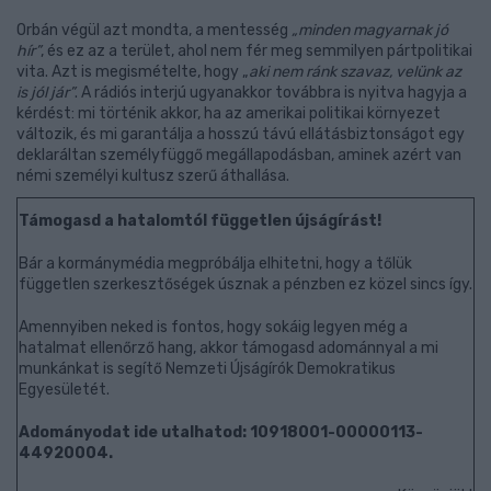
Orbán végül azt mondta, a mentesség
„minden magyarnak jó
hír”
, és ez az a terület, ahol nem fér meg semmilyen pártpolitikai
vita. Azt is megismételte, hogy „
aki nem ránk szavaz, velünk az
is jól jár”
. A rádiós interjú ugyanakkor továbbra is nyitva hagyja a
kérdést: mi történik akkor, ha az amerikai politikai környezet
változik, és mi garantálja a hosszú távú ellátásbiztonságot egy
deklaráltan személyfüggő megállapodásban, aminek azért van
némi személyi kultusz szerű áthallása.
Támogasd a hatalomtól független újságírást!
Bár a kormánymédia megpróbálja elhitetni, hogy a tőlük
független szerkesztőségek úsznak a pénzben ez közel sincs így.
Amennyiben neked is fontos, hogy sokáig legyen még a
hatalmat ellenőrző hang, akkor támogasd adománnyal a mi
munkánkat is segítő Nemzeti Újságírók Demokratikus
Egyesületét.
Adományodat ide utalhatod: 10918001-00000113-
44920004.