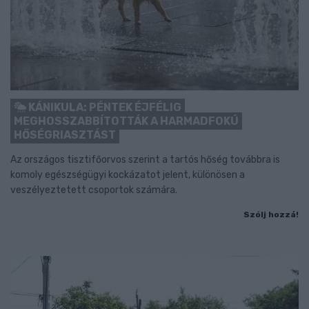
KÁNIKULA: PÉNTEK ÉJFÉLIG
MEGHOSSZABBÍTOTTÁK A HARMADFOKÚ
HŐSÉGRIASZTÁST
Az országos tisztifőorvos szerint a tartós hőség továbbra is
komoly egészségügyi kockázatot jelent, különösen a
veszélyeztetett csoportok számára.
Szólj hozzá!