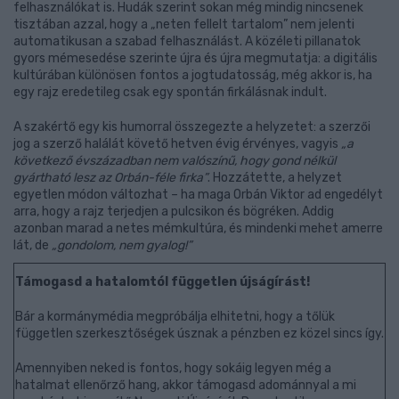
felhasználókat is. Hudák szerint sokan még mindig nincsenek
tisztában azzal, hogy a „neten fellelt tartalom” nem jelenti
automatikusan a szabad felhasználást. A közéleti pillanatok
gyors mémesedése szerinte újra és újra megmutatja: a digitális
kultúrában különösen fontos a jogtudatosság, még akkor is, ha
egy rajz eredetileg csak egy spontán firkálásnak indult.
A szakértő egy kis humorral összegezte a helyzetet: a szerzői
jog a szerző halálát követő hetven évig érvényes, vagyis
„a
következő évszázadban nem valószínű, hogy gond nélkül
gyártható lesz az Orbán-féle firka”
. Hozzátette, a helyzet
egyetlen módon változhat – ha maga Orbán Viktor ad engedélyt
arra, hogy a rajz terjedjen a pulcsikon és bögréken. Addig
azonban marad a netes mémkultúra, és mindenki mehet amerre
lát, de
„gondolom, nem gyalog!”
Támogasd a hatalomtól független újságírást!
Bár a kormánymédia megpróbálja elhitetni, hogy a tőlük
független szerkesztőségek úsznak a pénzben ez közel sincs így.
Amennyiben neked is fontos, hogy sokáig legyen még a
hatalmat ellenőrző hang, akkor támogasd adománnyal a mi