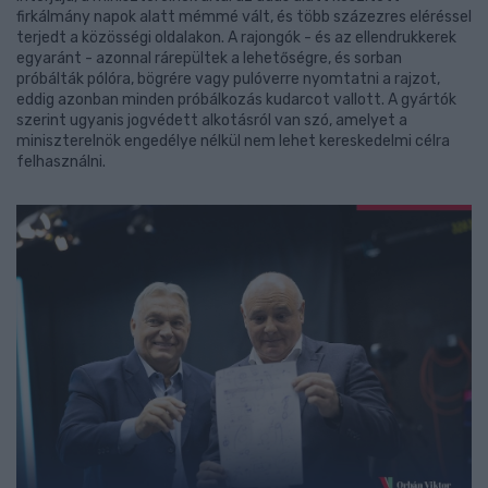
firkálmány napok alatt mémmé vált, és több százezres eléréssel
terjedt a közösségi oldalakon. A rajongók - és az ellendrukkerek
egyaránt - azonnal rárepültek a lehetőségre, és sorban
próbálták pólóra, bögrére vagy pulóverre nyomtatni a rajzot,
eddig azonban minden próbálkozás kudarcot vallott. A gyártók
szerint ugyanis jogvédett alkotásról van szó, amelyet a
miniszterelnök engedélye nélkül nem lehet kereskedelmi célra
felhasználni.