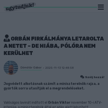
ORBÁN FIRKÁLMÁNYA LETAROLTA
A NETET – DE HIÁBA, PÓLÓRA NEM
KERÜLHET
Dömötör Gábor
2025-11-13 12:48:58
Szólj hozzá!
Jogvédett alkotásnak számít a miniszterelnök rajza, a
gyártók sorra utasítják el a megrendeléseket.
Valóságos lavinát indított el
Orbán Viktor
november 10-i ATV-
interjúja, a miniszterelnök által az adás alatt készített