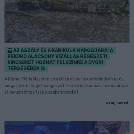
AZ ASZÁLY ÉS A KÁNIKULA MARGÓJÁRA: A
REKORD ALACSONY VÍZÁLLÁS RÉGÉSZETI
KINCSEKET HOZHAT FELSZÍNRE A GYŐRI
TÉRSÉGÉBEN IS
A Rómer Flóris Múzeum arra kéri a vízpartokon kirándulókat és
horgászokat, hogy ha régészeti leletre bukkannak, ne mozdítsák
el, hanem értesítsék a szakembereket.
Szólj hozzá!