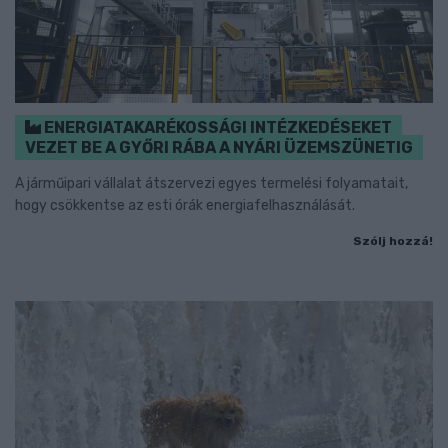
ENERGIATAKARÉKOSSÁGI INTÉZKEDÉSEKET
VEZET BE A GYŐRI RÁBA A NYÁRI ÜZEMSZÜNETIG
A járműipari vállalat átszervezi egyes termelési folyamatait,
hogy csökkentse az esti órák energiafelhasználását.
Szólj hozzá!