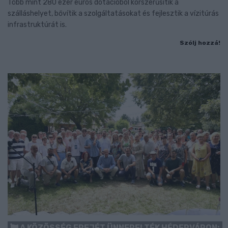
Több mint 280 ezer eurós dotációból korszerűsítik a
szálláshelyet, bővítik a szolgáltatásokat és fejlesztik a vízitúrás
infrastruktúrát is.
Szólj hozzá!
A KÖZÖSSÉG EREJÉT ÜNNEPELTÉK HÉDERVÁRON: