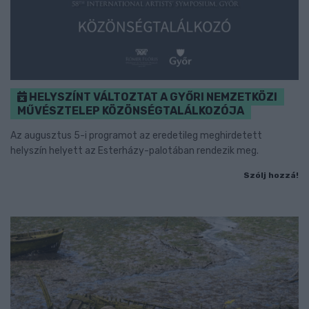
HELYSZÍNT VÁLTOZTAT A GYŐRI NEMZETKÖZI
MŰVÉSZTELEP KÖZÖNSÉGTALÁLKOZÓJA
Az augusztus 5-i programot az eredetileg meghirdetett
helyszín helyett az Esterházy-palotában rendezik meg.
Szólj hozzá!