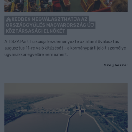
KEDDEN MEGVÁLASZTHATJA AZ
ORSZÁGGYŰLÉS MAGYARORSZÁG ÚJ
KÖZTÁRSASÁGI ELNÖKÉT
A TISZA Párt frakciója kezdeményezte az államfőválasztás
augusztus 11-re való kitűzését - a kormánypárti jelölt személye
ugyanakkor egyelőre nem ismert.
Szólj hozzá!