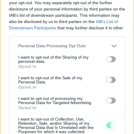
Szólj hozzá!
your opt-out. You may separately opt-out of the further
disclosure of your personal information by third parties on the
IAB’s list of downstream participants. This information may
also be disclosed by us to third parties on the
IAB’s List of
Downstream Participants
that may further disclose it to other
third parties.
Please note that this website/app uses one or more Google
Personal Data Processing Opt Outs
services and may gather and store information including but
not limited to your visit or usage behaviour. You may click to
I want to opt-out of the Sharing of my
personal data.
grant or deny consent to Google and its third-party tags to
Opted In
use your data for below specified purposes in below Google
consent section.
I want to opt-out of the Sale of my
Personal Data.
Opted In
I want to opt-out of processing my
Personal Data for Targeted Advertising.
Opted In
A NAPOKBAN BEFEJEZŐDIK A GYŐRI
DÍSZKIVILÁGÍTÁS LEKAPCSOLÁSA
I want to opt-out of Collection, Use,
Retention, Sale, and/or Sharing of my
A város 77 helyszínén zajlik a munkavégzés, a Győr Projekt
Personal Data that Is Unrelated with the
Purposes for which it was collected.
kezelésében lévő épületek egy részét is érinti az intézkedés.