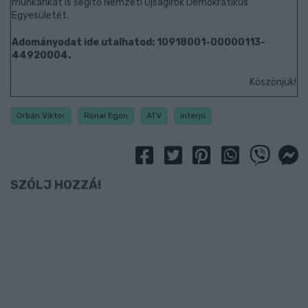
munkánkat is segítő Nemzeti Újságírók Demokratikus
Egyesületét.
Adományodat ide utalhatod: 10918001-00000113-
44920004.
Köszönjük!
Orbán Viktor
Rónai Egon
ATV
interjú
SZÓLJ HOZZÁ!