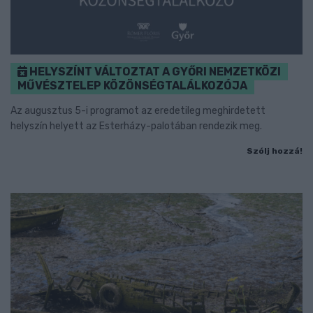
HELYSZÍNT VÁLTOZTAT A GYŐRI NEMZETKÖZI
MŰVÉSZTELEP KÖZÖNSÉGTALÁLKOZÓJA
Az augusztus 5-i programot az eredetileg meghirdetett
helyszín helyett az Esterházy-palotában rendezik meg.
Szólj hozzá!