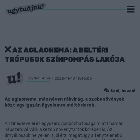
AZ AGLAONEMA: A BELTÉRI
TRÓPUSOK SZÍNPOMPÁS LAKÓJA
ugytudjuk.hu
2025-11-13 19:43:00
Szólj hozzá!
Az aglaonema, más néven rákvirág, a szobanövények
közt egy igazán figyelemre méltó darab.
A színes levelei és egyszerű gondozhatósága miatt hamar
népszerűvé válik a kezdő növénytartók körében is. Az
árnyékosabb helyeken is jól érzi magát, így a fénytelenebb