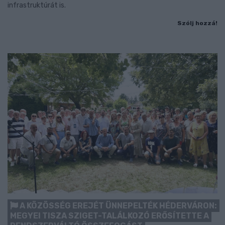
infrastruktúrát is.
Szólj hozzá!
A KÖZÖSSÉG EREJÉT ÜNNEPELTÉK HÉDERVÁRON:
MEGYEI TISZA SZIGET-TALÁLKOZÓ ERŐSÍTETTE A