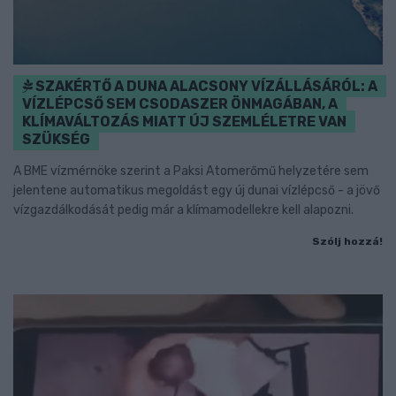
SZAKÉRTŐ A DUNA ALACSONY VÍZÁLLÁSÁRÓL: A
VÍZLÉPCSŐ SEM CSODASZER ÖNMAGÁBAN, A
KLÍMAVÁLTOZÁS MIATT ÚJ SZEMLÉLETRE VAN
SZÜKSÉG
A BME vízmérnöke szerint a Paksi Atomerőmű helyzetére sem
jelentene automatikus megoldást egy új dunai vízlépcső - a jövő
vízgazdálkodását pedig már a klímamodellekre kell alapozni.
Szólj hozzá!