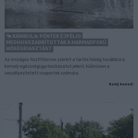
KÁNIKULA: PÉNTEK ÉJFÉLIG
MEGHOSSZABBÍTOTTÁK A HARMADFOKÚ
HŐSÉGRIASZTÁST
Az országos tisztifőorvos szerint a tartós hőség továbbra is
komoly egészségügyi kockázatot jelent, különösen a
veszélyeztetett csoportok számára.
Szólj hozzá!