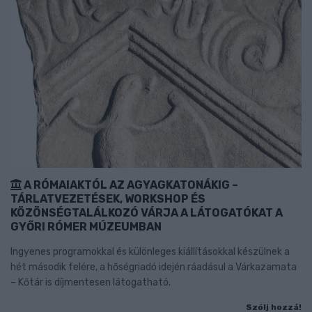
A RÓMAIAKTÓL AZ AGYAGKATONÁKIG –
TÁRLATVEZETÉSEK, WORKSHOP ÉS
KÖZÖNSÉGTALÁLKOZÓ VÁRJA A LÁTOGATÓKAT A
GYŐRI RÓMER MÚZEUMBAN
Ingyenes programokkal és különleges kiállításokkal készülnek a
hét második felére, a hőségriadó idején ráadásul a Várkazamata
– Kőtár is díjmentesen látogatható.
Szólj hozzá!