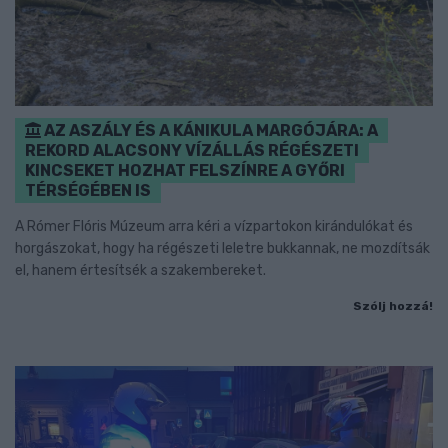
AZ ASZÁLY ÉS A KÁNIKULA MARGÓJÁRA: A
REKORD ALACSONY VÍZÁLLÁS RÉGÉSZETI
KINCSEKET HOZHAT FELSZÍNRE A GYŐRI
TÉRSÉGÉBEN IS
A Rómer Flóris Múzeum arra kéri a vízpartokon kirándulókat és
horgászokat, hogy ha régészeti leletre bukkannak, ne mozdítsák
el, hanem értesítsék a szakembereket.
Szólj hozzá!