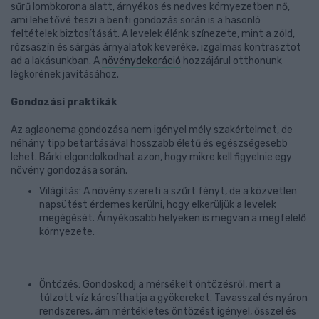
sűrű lombkorona alatt, árnyékos és nedves környezetben nő,
ami lehetővé teszi a benti gondozás során is a hasonló
feltételek biztosítását. A levelek élénk színezete, mint a zöld,
rózsaszín és sárgás árnyalatok keveréke, izgalmas kontrasztot
ad a lakásunkban. A
növénydekoráció
hozzájárul otthonunk
légkörének javításához.
Gondozási praktikák
Az aglaonema gondozása nem igényel mély szakértelmet, de
néhány tipp betartásával hosszabb életű és egészségesebb
lehet. Bárki elgondolkodhat azon, hogy mikre kell figyelnie egy
növény gondozása során.
Világítás: A növény szereti a szűrt fényt, de a közvetlen
napsütést érdemes kerülni, hogy elkerüljük a levelek
megégését. Árnyékosabb helyeken is megvan a megfelelő
környezete.
Öntözés: Gondoskodj a mérsékelt öntözésről, mert a
túlzott víz károsíthatja a gyökereket. Tavasszal és nyáron
rendszeres, ám mértékletes öntözést igényel, ősszel és