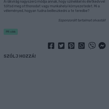
A rákvirág nagyszerű módja annak, hogy színekkel és életkedvvel
töltsd meg otthonodat vagy munkahelyi környezetedet. Mi a
véleményed, hogyan tudna beilleszkedni a te teredbe?
Szponzorált tartalmat olvastál!
PR cikk
SZÓLJ HOZZÁ!