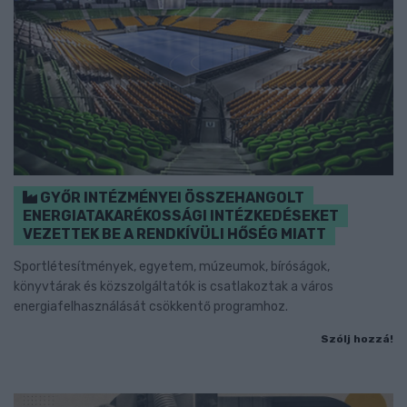
GYŐR INTÉZMÉNYEI ÖSSZEHANGOLT
ENERGIATAKARÉKOSSÁGI INTÉZKEDÉSEKET
VEZETTEK BE A RENDKÍVÜLI HŐSÉG MIATT
Sportlétesítmények, egyetem, múzeumok, bíróságok,
könyvtárak és közszolgáltatók is csatlakoztak a város
energiafelhasználását csökkentő programhoz.
Szólj hozzá!