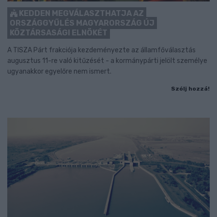
KEDDEN MEGVÁLASZTHATJA AZ
ORSZÁGGYŰLÉS MAGYARORSZÁG ÚJ
KÖZTÁRSASÁGI ELNÖKÉT
A TISZA Párt frakciója kezdeményezte az államfőválasztás
augusztus 11-re való kitűzését - a kormánypárti jelölt személye
ugyanakkor egyelőre nem ismert.
Szólj hozzá!