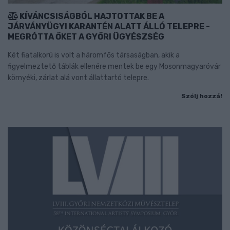
KÍVÁNCSISÁGBÓL HAJTOTTAK BE A
JÁRVÁNYÜGYI KARANTÉN ALATT ÁLLÓ TELEPRE -
MEGRÓTTA ŐKET A GYŐRI ÜGYÉSZSÉG
Két fiatalkorú is volt a háromfős társaságban, akik a
figyelmeztető táblák ellenére mentek be egy Mosonmagyaróvár
környéki, zárlat alá vont állattartó telepre.
Szólj hozzá!