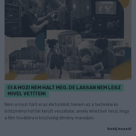
A MOZI NEM HALT MEG, DE LASSAN NEM LESZ
MIVEL VETÍTENI
Nem a mozi tűnt el az életünkből, hanem az a technikai és
intézményi háttér került veszélybe, amely lehetővé teszi, hogy
a film továbbra is közösségi élmény maradjon.
Szólj hozzá!