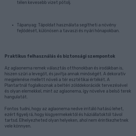
télen kevesebb vizet pótolj.
Tápanyag: Tápoldat használata segítheti a növény
fejlődését, különösen a tavaszi és nyári hónapokban.
Praktikus felhasználás és biztonsági szempontok
Az aglaonema remek választás otthonokban és irodákban is,
hiszen szűri a levegőt, és javítja annak minőségét. A dekoratív
megjelenése mellett növeli a tér esztétikai értékét. A
Plantartnál foglalkoznak a beltéri zölddekorációk tervezésével
és olyan elemekkel, mint az aglaonema, így növelve a belső terek
hangulatát.
Fontos tudni, hogy az aglaonema nedve irritáló hatású lehet,
ezért figyelj rá, hogy kisgyermekektől és háziállatoktól távol
tartsd. Elhelyezheted olyan helyeken, ahol nem érintkezhetnek
vele könnyen.