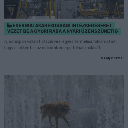
ENERGIATAKARÉKOSSÁGI INTÉZKEDÉSEKET
VEZET BE A GYŐRI RÁBA A NYÁRI ÜZEMSZÜNETIG
A járműipari vállalat átszervezi egyes termelési folyamatait,
hogy csökkentse az esti órák energiafelhasználását.
Szólj hozzá!