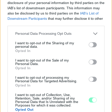
disclosure of your personal information by third parties on the
IAB’s list of downstream participants. This information may
also be disclosed by us to third parties on the
IAB’s List of
Downstream Participants
that may further disclose it to other
third parties.
Please note that this website/app uses one or more Google
Personal Data Processing Opt Outs
services and may gather and store information including but
not limited to your visit or usage behaviour. You may click to
I want to opt-out of the Sharing of my
personal data.
grant or deny consent to Google and its third-party tags to
Opted In
use your data for below specified purposes in below Google
consent section.
I want to opt-out of the Sale of my
Personal Data.
Opted In
I want to opt-out of processing my
Personal Data for Targeted Advertising.
A NAPOKBAN BEFEJEZŐDIK A GYŐRI
Opted In
DÍSZKIVILÁGÍTÁS LEKAPCSOLÁSA
I want to opt-out of Collection, Use,
A város 77 helyszínén zajlik a munkavégzés, a Győr Projekt
Retention, Sale, and/or Sharing of my
kezelésében lévő épületek egy részét is érinti az intézkedés.
Personal Data that Is Unrelated with the
Purposes for which it was collected.
Opted Out
Szólj hozzá!