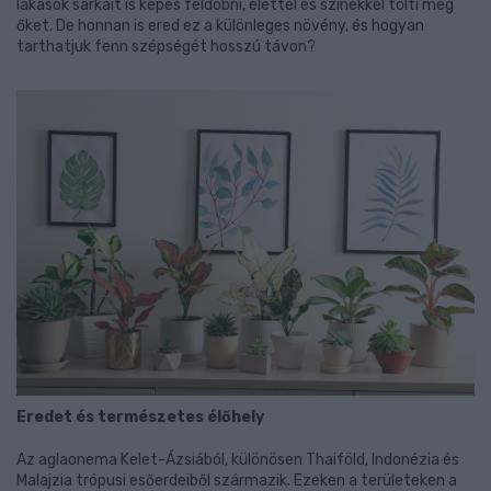
lakások sarkait is képes feldobni, élettel és színekkel tölti meg
őket. De honnan is ered ez a különleges növény, és hogyan
tarthatjuk fenn szépségét hosszú távon?
Eredet és természetes élőhely
Az aglaonema Kelet-Ázsiából, különösen Thaiföld, Indonézia és
Malajzia trópusi esőerdeiből származik. Ezeken a területeken a