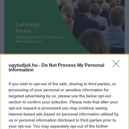
ugytudjuk.hu -
Do Not Process My Personal
Information
LAKOSSÁGI FÓRUMON MUTATJÁK BE A
If you wish to opt-out of the sale, sharing to third parties, or
GYŐRSZENTIVÁNI KÖR TÉR FELÚJÍTÁSÁNAK
processing of your personal or sensitive information for
TERVEIT
targeted advertising by us, please use the below opt-out
section to confirm your selection. Please note that after your
Augusztus 6-án a beruházás ütemezéséről és az új kerékpárút
opt-out request is processed you may continue seeing
építéséről is tájékoztatják az érdeklődőket.
interest-based ads based on personal information utilized by
Szólj hozzá!
us or personal information disclosed to third parties prior to
your opt-out. You may separately opt-out of the further