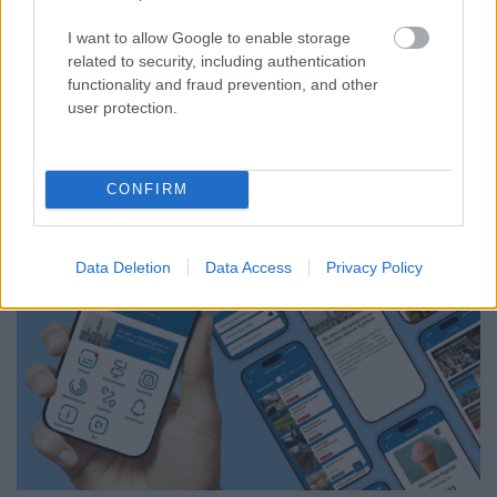
A Védelmi Munkacsoport szerint egyelőre stabil az ország
I want to allow Google to enable storage
villamosenergia-rendszere, de továbbra is takarékosságra kérik
related to security, including authentication
a lakosságot és a nagyfogyasztókat.
functionality and fraud prevention, and other
user protection.
Szólj hozzá!
CONFIRM
Data Deletion
Data Access
Privacy Policy