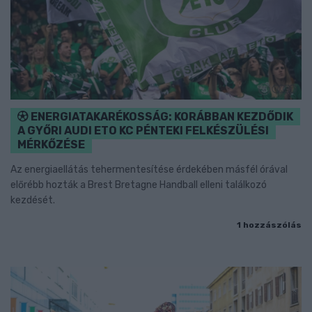
ENERGIATAKARÉKOSSÁG: KORÁBBAN KEZDŐDIK
A GYŐRI AUDI ETO KC PÉNTEKI FELKÉSZÜLÉSI
MÉRKŐZÉSE
Az energiaellátás tehermentesítése érdekében másfél órával
előrébb hozták a Brest Bretagne Handball elleni találkozó
kezdését.
1 hozzászólás