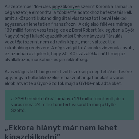
A szeptember 16-i ülés
jegyzőkönyve
szerint Koronika Tamás, a
cég vezetője elmondta: a többletfeladatokhoz befektetés kell,
amit a központi kukaholding által visszaosztott bevételekből
egyszerűen lehetetlen finanszírozni. A cég első féléves mérlege
189 millió forint veszteség, de ez Borsi Róbert (aki egyben a Győr
Nagytérségi Hulladékgazdálkodási Önkormányzati Társulás
vezetője) szerint nem ad reális képet, mert változott a
kukaholding rendszere. A cég szolgáltatásának színvonala javult,
ez azonban azt jelenti, hogy 30-40 százalékkal nőtt meg az
alvállalkozói, munkabér- és járulékköltség.
Az is világos lett, hogy miért volt szükség a cég feltőkésítésére
úgy, hogy a hulladékkezelésre használt ingatlanokat a város
előbb átvette a Győr-Szoltól, majd a GYHG-nak adta őket:
a GYHG eredeti tőkeállománya 170 millió forint volt, de a
város most 24 millió forintért vásárolta meg a Győr-
Szoltól.
„Ekkora hiányt már nem lehet
kigazdálkodni”