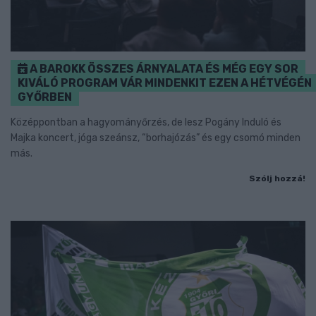
A BAROKK ÖSSZES ÁRNYALATA ÉS MÉG EGY SOR
KIVÁLÓ PROGRAM VÁR MINDENKIT EZEN A HÉTVÉGÉN
GYŐRBEN
Középpontban a hagyományőrzés, de lesz Pogány Induló és
Majka koncert, jóga szeánsz, “borhajózás” és egy csomó minden
más.
Szólj hozzá!