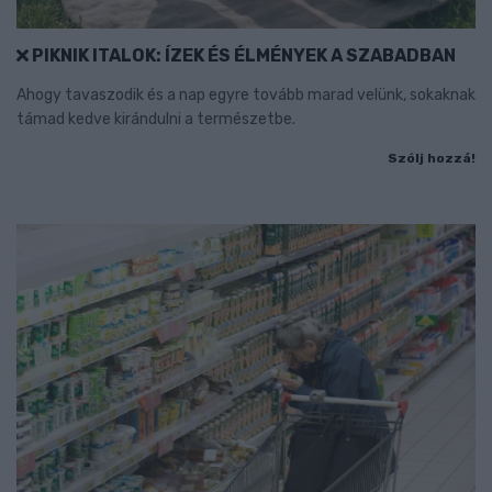
PIKNIK ITALOK: ÍZEK ÉS ÉLMÉNYEK A SZABADBAN
Ahogy tavaszodik és a nap egyre tovább marad velünk, sokaknak
támad kedve kirándulni a természetbe.
Szólj hozzá!