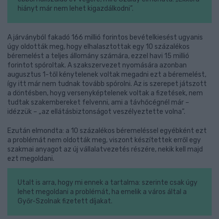
hiányt már nem lehet kigazdálkodni”.
A járványból fakadó 166 millió forintos bevételkiesést ugyanis
úgy oldották meg, hogy elhalasztottak egy 10 százalékos
béremelést a teljes állomány számára, ezzel havi 15 millió
forintot spóroltak. A szakszervezet nyomására azonban
augusztus 1-től kénytelenek voltak megadni ezt a béremelést,
így itt már nem tudnak tovább spórolni. Az is szerepet játszott
a döntésben, hoyg versenyképtelenek voltak a fizetések, nem
tudtak szakembereket felvenni, ami a távhőcégnél már –
idézzük – „az ellátásbiztonságot veszélyeztette volna”.
Ezután elmondta: a 10 százalékos béremeléssel egyébként ezt
a problémát nem oldották meg, viszont készítettek erről egy
szakmai anyagot az új vállalatvezetés részére, nekik kell majd
ezt megoldani.
Utalt is arra, hogy mi ennek a tartalma: szerinte csak úgy
lehet megoldani a problémát, ha emelik a város által a
Győr-Szolnak fizetett díjakat.