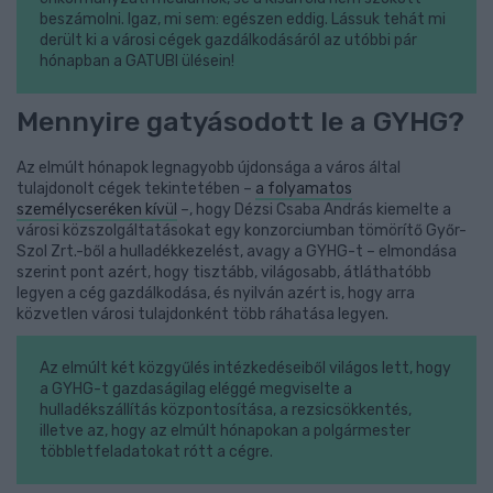
beszámolni. Igaz, mi sem: egészen eddig. Lássuk tehát mi
derült ki a városi cégek gazdálkodásáról az utóbbi pár
hónapban a GATUBI ülésein!
Mennyire gatyásodott le a GYHG?
Az elmúlt hónapok legnagyobb újdonsága a város által
tulajdonolt cégek tekintetében –
a folyamatos
személycseréken kívül
–, hogy Dézsi Csaba András kiemelte a
városi közszolgáltatásokat egy konzorciumban tömörítő Győr-
Szol Zrt.-ből a hulladékkezelést, avagy a GYHG-t – elmondása
szerint pont azért, hogy tisztább, világosabb, átláthatóbb
legyen a cég gazdálkodása, és nyilván azért is, hogy arra
közvetlen városi tulajdonként több ráhatása legyen.
Az elmúlt két közgyűlés intézkedéseiből világos lett, hogy
a GYHG-t gazdaságilag eléggé megviselte a
hulladékszállítás központosítása, a rezsicsökkentés,
illetve az, hogy az elmúlt hónapokan a polgármester
többletfeladatokat rótt a cégre.