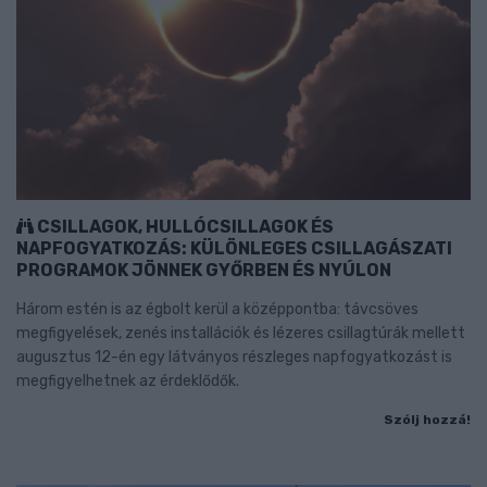
CSILLAGOK, HULLÓCSILLAGOK ÉS
NAPFOGYATKOZÁS: KÜLÖNLEGES CSILLAGÁSZATI
PROGRAMOK JÖNNEK GYŐRBEN ÉS NYÚLON
Három estén is az égbolt kerül a középpontba: távcsöves
megfigyelések, zenés installációk és lézeres csillagtúrák mellett
augusztus 12-én egy látványos részleges napfogyatkozást is
megfigyelhetnek az érdeklődők.
Szólj hozzá!