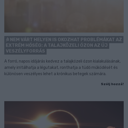
NEM VÁRT HELYEN IS OKOZHAT PROBLÉMÁKAT AZ
EXTRÉM HŐSÉG: A TALAJKÖZELI ÓZON AZ ÚJ
VESZÉLYFORRÁS
A forró, napos időjárás kedvez a talajközeli ózon kialakulásának,
amely irritálhatja a légutakat, ronthatja a tüdő működését és
különösen veszélyes lehet a krónikus betegek számára.
Szólj hozzá!