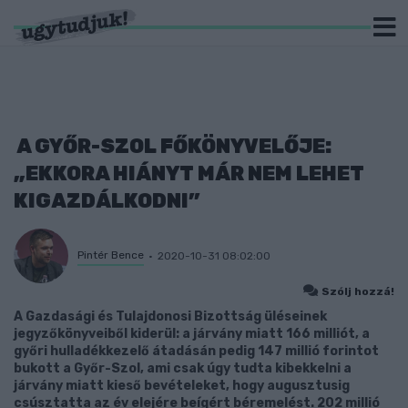
A GYŐR-SZOL FŐKÖNYVELŐJE:
„EKKORA HIÁNYT MÁR NEM LEHET
KIGAZDÁLKODNI”
Pintér Bence
2020-10-31 08:02:00
Szólj hozzá!
A Gazdasági és Tulajdonosi Bizottság üléseinek
jegyzőkönyveiből kiderül: a járvány miatt 166 milliót, a
győri hulladékkezelő átadásán pedig 147 millió forintot
bukott a Győr-Szol, ami csak úgy tudta kibekkelni a
járvány miatt kieső bevételeket, hogy augusztusig
csúsztatta az év elejére beígért béremelést. 202 millió