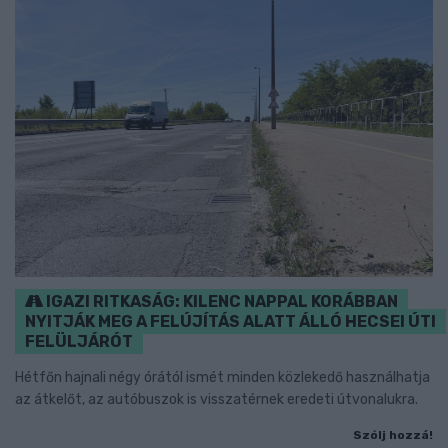
IGAZI RITKASÁG: KILENC NAPPAL KORÁBBAN
NYITJÁK MEG A FELÚJÍTÁS ALATT ÁLLÓ HECSEI ÚTI
FELÜLJÁRÓT
Hétfőn hajnali négy órától ismét minden közlekedő használhatja
az átkelőt, az autóbuszok is visszatérnek eredeti útvonalukra.
Szólj hozzá!