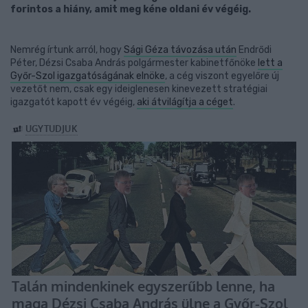
forintos a hiány, amit meg kéne oldani év végéig.
Nemrég írtunk arról, hogy
Sági Géza távozása után
Endrődi
Péter, Dézsi Csaba András polgármester kabinetfőnöke
lett a
Győr-Szol igazgatóságának elnöke
, a cég viszont egyelőre új
vezetőt nem, csak egy ideiglenesen kinevezett stratégiai
igazgatót kapott év végéig,
aki átvilágítja a céget
.