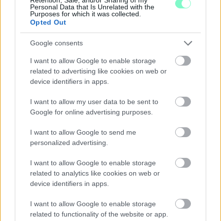
Personal Data that Is Unrelated with the
Purposes for which it was collected.
Opted Out
Google consents
I want to allow Google to enable storage
related to advertising like cookies on web or
device identifiers in apps.
I want to allow my user data to be sent to
Google for online advertising purposes.
I want to allow Google to send me
HÚSZEZER FORINTÉRT, VIZSGÁLAT NÉLKÜL ÍRT
personalized advertising.
FEL NYUGTATÓT – A GYŐRI ÜGYÉSZSÉG VÁDAT
EMELTEK AZ ORVOS ELLEN
I want to allow Google to enable storage
related to analytics like cookies on web or
A Kapuvári járás egyik állami pszichiátriai szakrendelésén
device identifiers in apps.
dolgozó férfi receptenként 10 ezer forintért állított ki
vényeket.
I want to allow Google to enable storage
Szólj hozzá!
related to functionality of the website or app.