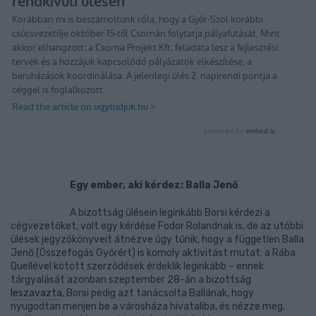
Egy ember, aki kérdez: Balla Jenő
A bizottság ülésein leginkább Borsi kérdezi a
cégvezetőket, volt egy kérdése Fodor Rolandnak is, de az utóbbi
ülések jegyzókönyveit átnézve úgy tűnik, hogy a független Balla
Jenő (Összefogás Győrért) is komoly aktivitást mutat: a Rába
Quellével kötött szerződések érdeklik leginkább – ennek
tárgyalását azonban szeptember 28-án a bizottság
leszavazta
, Borsi pedig azt tanácsolta Ballának, hogy
nyugodtan menjen be a városháza hivataliba, és nézze meg,