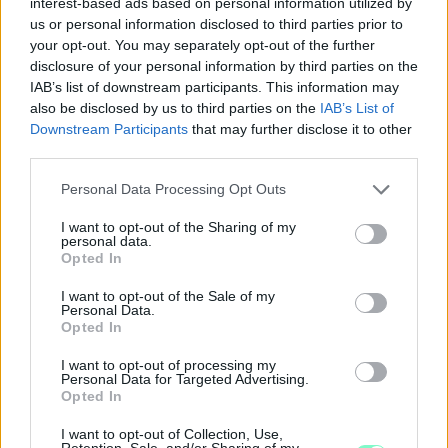
interest-based ads based on personal information utilized by
us or personal information disclosed to third parties prior to
your opt-out. You may separately opt-out of the further
disclosure of your personal information by third parties on the
IAB’s list of downstream participants. This information may
also be disclosed by us to third parties on the
IAB’s List of
Downstream Participants
that may further disclose it to other
third parties.
Please note that this website/app uses one or more Google
Personal Data Processing Opt Outs
services and may gather and store information including but
ÉRMET VÁRNAK A KALAPÁCSVETŐ HALÁSZ
not limited to your visit or usage behaviour. You may click to
I want to opt-out of the Sharing of my
personal data.
BENCÉTŐL A MA KEZDŐD ATLÉTIKA EURÓPA-
grant or deny consent to Google and its third-party tags to
Opted In
BAJNOKSÁGON
use your data for below specified purposes in below Google
consent section.
I want to opt-out of the Sale of my
De a másik szombathelyi dobó, Szabados Ármin is szép
Personal Data.
helyezést érhet el.
Opted In
Szólj hozzá!
I want to opt-out of processing my
Personal Data for Targeted Advertising.
Opted In
I want to opt-out of Collection, Use,
Retention, Sale, and/or Sharing of my