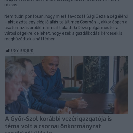
rózsás.
Nem tudni pontosan, hogy miért távozott Sági Géza a cég éléről
–
akit azóta egy elég jó állás talált meg Csornán
–, akkor éppen a
csatornázás problémái miatt akadt ki Dézsi polgármester a
városi cégekre, de lehet, hogy ezek a gazdálkodási kérdések is
meghúzódtak a háttérben.