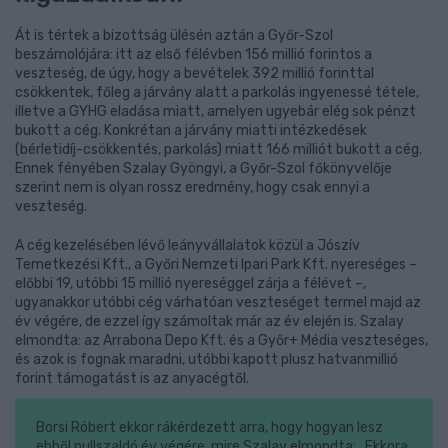
Át is tértek a bizottság ülésén aztán a Győr-Szol
beszámolójára: itt az első félévben 156 millió forintos a
veszteség, de úgy, hogy a bevételek 392 millió forinttal
csökkentek, főleg a járvány alatt a parkolás ingyenessé tétele,
illetve a GYHG eladása miatt, amelyen ugyebár elég sok pénzt
bukott a cég. Konkrétan a járvány miatti intézkedések
(bérletidíj-csökkentés, parkolás) miatt 166 milliót bukott a cég.
Ennek fényében Szalay Gyöngyi, a Győr-Szol főkönyvelője
szerint nem is olyan rossz eredmény, hogy csak ennyi a
veszteség.
A cég kezelésében lévő leányvállalatok közül a Jószív
Temetkezési Kft., a Győri Nemzeti Ipari Park Kft. nyereséges –
előbbi 19, utóbbi 15 millió nyereséggel zárja a félévet –,
ugyanakkor utóbbi cég várhatóan veszteséget termel majd az
év végére, de ezzel így számoltak már az év elején is. Szalay
elmondta: az Arrabona Depo Kft. és a Győr+ Média veszteséges,
és azok is fognak maradni, utóbbi kapott plusz hatvanmillió
forint támogatást is az anyacégtől.
Borsi Róbert ekkor rákérdezett arra, hogy hogyan lesz
ebből nullszaldó év végére, mire Szalay elmondta: „Ekkora