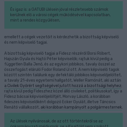
És igaz is: a GATUBI ülésein jóval részletesebb számok
kerülnek elő a városi cégek működésével kapcsolatban,
mint a rendes közgyűlésen,
emellett a cégek vezetőit is kérdezhetik a bizottság képviselő
és nem képviselő tagjai.
A bizottság képviselő tagjai a Fidesz részéről Borsi Róbert,
Hajszán Gyula és Hajtó Péter képviselők; rajtuk kívül pedig a
független Balla Jenő, és az egykori jobbikos, tavaly ősszel az
összefogást eláruló Fodor Roland ül ott. A nem képviselő tagok
között szintén találunk egy defektáló jobbikos képviselőjelöltet,
a tavaly 21-éves egyetemi hallgatót, Weller Ramónát, aki aztán
a Civilek Győrért segítségével jutott hozzá a bizottsági helyhez
;
rajta kívül pedig Fideszhez közel álló civileket, politikusokat, így a
Fidesz bácsai képviselőjelöltjét, Morvay László, a korábban
fideszes képviselőként dolgozó Ecker Gyulát, illetve Táncsics
Renátó vállalkozót,
aki korábban kampányolt a polgármesternek
.
Az ülések nyilvánosak, de az ott történtekről se az
önkormányzati médiumok, se a Kisalföld nem szokott