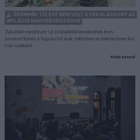
ÖRÖMHÍR: TÍZ ÉVE NEM VOLT ILYEN ALACSONY AZ
INFLÁCIÓ MAGYARORSZÁGON
Júliusban mindössze 1,2 százalékkal emelkedtek éves
összevetésben a fogyasztói árak, miközben az élelmiszerek ára
már csökkent.
Szólj hozzá!