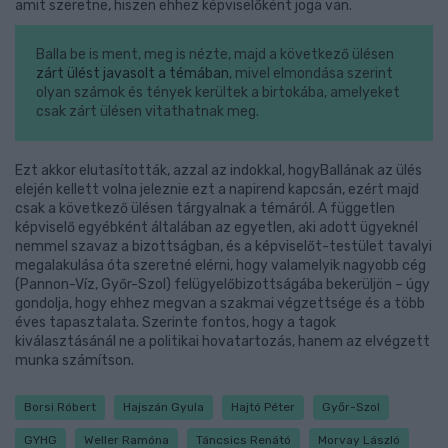
amit szeretne, hiszen ehhez képviselőként joga van.
Balla be is ment, meg is nézte, majd a következő ülésen
zárt ülést javasolt a témában
, mivel elmondása szerint
olyan számok és tények kerültek a birtokába, amelyeket
csak zárt ülésen vitathatnak meg.
Ezt akkor elutasították, azzal az indokkal, hogyBallának az ülés
elején kellett volna jeleznie ezt a napirend kapcsán, ezért majd
csak a következő ülésen tárgyalnak a témáról. A független
képviselő egyébként általában az egyetlen, aki adott ügyeknél
nemmel szavaz a bizottságban, és a képviselőt-testület tavalyi
megalakulása óta szeretné elérni, hogy valamelyik nagyobb cég
(Pannon-Víz, Győr-Szol) felügyelőbizottságába bekerüljön – úgy
gondolja, hogy ehhez megvan a szakmai végzettsége és a több
éves tapasztalata. Szerinte fontos, hogy a tagok
kiválasztásánál ne a politikai hovatartozás, hanem az elvégzett
munka számítson.
Borsi Róbert
Hajszán Gyula
Hajtó Péter
Győr-Szol
GYHG
Weller Ramóna
Táncsics Renátó
Morvay László