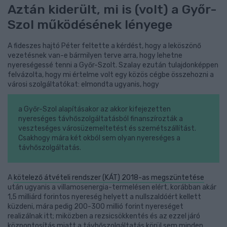
Aztán kiderült, mi is (volt) a Győr-
Szol működésének lényege
A fideszes hajtó Péter feltette a kérdést, hogy a leköszönő
vezetésnek van-e bármilyen terve arra, hogy lehetne
nyereségessé tenni a Győr-Szolt. Szalay ezután tulajdonképpen
felvázolta, hogy mi értelme volt egy közös cégbe összehozni a
városi szolgáltatókat: elmondta ugyanis, hogy
a Győr-Szol alapításakor az akkor kifejezetten
nyereséges távhőszolgáltatásból finanszírozták a
veszteséges városüzemeltetést és szemétszállítást.
Csakhogy mára két okból sem olyan nyereséges a
távhőszolgáltatás.
A
kötelező átvételi rendszer (KÁT) 2018-as megszüntetése
után ugyanis a villamosenergia-termelésen elért, korábban akár
1,5 milliárd forintos nyereség helyett a nullszaldóért kellett
küzdeni, mára pedig 200-300 millió forint nyereséget
realizálnak itt; miközben a rezsicsökkentés és az ezzel járó
központosítás miatt a távhőszolgáltatás körül sem minden