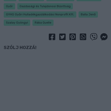
Győr
Gazdasági és Tulajdonosi Bizottság
GYHG Győri Hulladékgazdálkodási Nonprofit Kft.
Balla Jenő
Szalay Gyöngyi
Rába Quelle
SZÓLJ HOZZÁ!