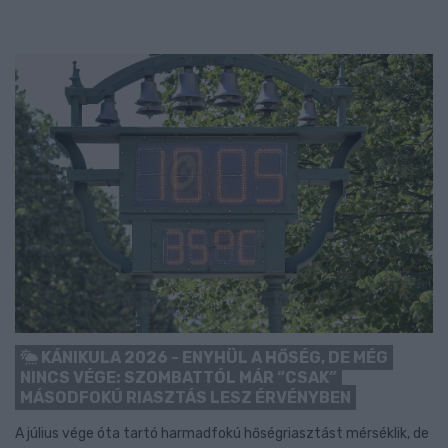
KÁNIKULA 2026 - ENYHÜL A HŐSÉG, DE MÉG
NINCS VÉGE: SZOMBATTÓL MÁR “CSAK”
MÁSODFOKÚ RIASZTÁS LESZ ÉRVÉNYBEN
A július vége óta tartó harmadfokú hőségriasztást mérséklik, de