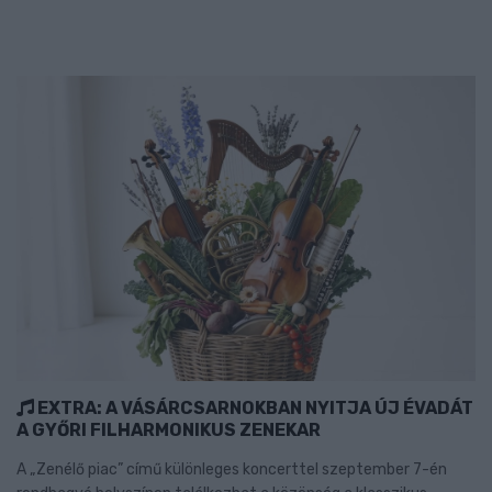
EXTRA: A VÁSÁRCSARNOKBAN NYITJA ÚJ ÉVADÁT
A GYŐRI FILHARMONIKUS ZENEKAR
A „Zenélő piac” című különleges koncerttel szeptember 7-én