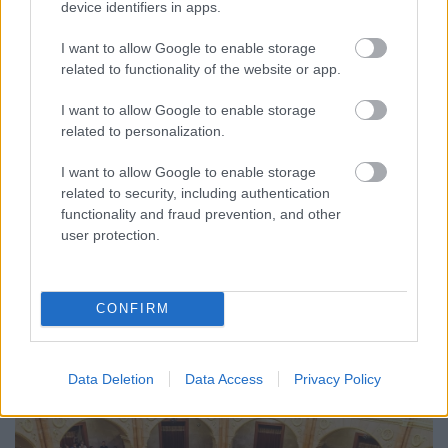
device identifiers in apps.
I want to allow Google to enable storage
related to functionality of the website or app.
I want to allow Google to enable storage
related to personalization.
I want to allow Google to enable storage
related to security, including authentication
functionality and fraud prevention, and other
CZUNYINÉ HARCA A GMAIL ÉS AZ ÖNKÉNY ELLEN
user protection.
- LETILTOTTA A GOOGLE A VÉDVONAL LEVELEZŐ
FIÓKJÁT
Nem vicc! A Fidesz maradéka tényleg egy ingyenes e-mail
CONFIRM
szolgáltatást használt, hogy megvédje a Fidesz maradékát.
Szólj hozzá!
Data Deletion
Data Access
Privacy Policy