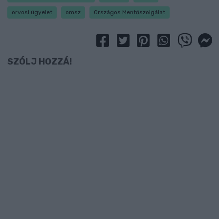
orvosi ügyelet
omsz
Országos Mentőszolgálat
SZÓLJ HOZZÁ!