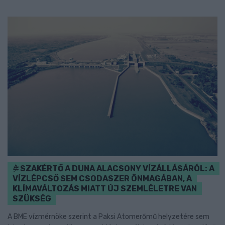
SZAKÉRTŐ A DUNA ALACSONY VÍZÁLLÁSÁRÓL: A
VÍZLÉPCSŐ SEM CSODASZER ÖNMAGÁBAN, A
KLÍMAVÁLTOZÁS MIATT ÚJ SZEMLÉLETRE VAN
SZÜKSÉG
A BME vízmérnöke szerint a Paksi Atomerőmű helyzetére sem