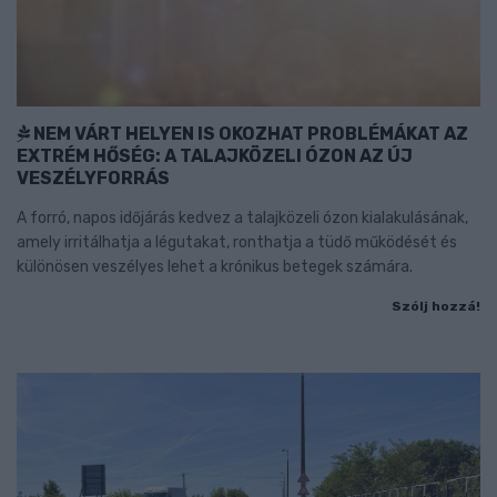
NEM VÁRT HELYEN IS OKOZHAT PROBLÉMÁKAT AZ
EXTRÉM HŐSÉG: A TALAJKÖZELI ÓZON AZ ÚJ
VESZÉLYFORRÁS
A forró, napos időjárás kedvez a talajközeli ózon kialakulásának,
amely irritálhatja a légutakat, ronthatja a tüdő működését és
különösen veszélyes lehet a krónikus betegek számára.
Szólj hozzá!