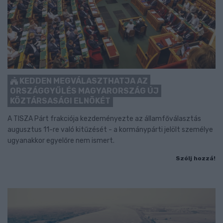
KEDDEN MEGVÁLASZTHATJA AZ
ORSZÁGGYŰLÉS MAGYARORSZÁG ÚJ
KÖZTÁRSASÁGI ELNÖKÉT
A TISZA Párt frakciója kezdeményezte az államfőválasztás
augusztus 11-re való kitűzését - a kormánypárti jelölt személye
ugyanakkor egyelőre nem ismert.
Szólj hozzá!