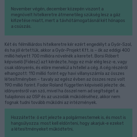
November végén, december közepén viszont a
megnövelt hitelkeretre átmenetileg szükség lesz a gáz
kifizetése miatt, mert a távhőtámogatásnál két hónapos
a csúszás.
Két és félmilliárdos hitelkeretre kér ezért engedélyt a Győr-Szol,
és ha jól értettük, akkor a Győr-Projekt Kft. is – ők az eddigi 400
millió helyett 700 millióra növelnék a keretet. Borsi Róbert
képviselő (Fidesz) azt kérdezte, hogy ez már elég lesz-e, vagy
csak időnyerés, és előre menekül a hitellel a cég. A cég részéről
elhangzott: 110 millió forint egy havi villanyszámla az összes
létesítményben – tavaly az egész évben az összes rezsi volt
190 millió forint. Fodor Roland független képviselő jelezte: de,
időnyerésről van szó, mivel ha ősszel nem ad segítséget a
tulajdonos az OSP és az uszodák működéséhez, akkor nem
fognak tudni tovább működni az intézmények.
Hozzátette: ő ezt jelezte a polgármesternek is, és most is
hangsúlyozza: most kell eldönteni, hogy akarjuk-e ezeket
a létesítményeket működtetni,