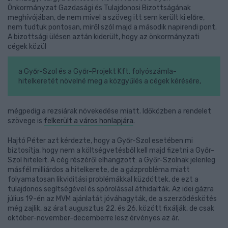
Önkormányzat Gazdasági és Tulajdonosi Bizottságának
meghívójában, de nem mivel a szöveg itt sem került ki előre,
nem tudtuk pontosan, miről szól majd a második napirendi pont.
A bizottsági ülésen aztán kiderült, hogy az önkormányzati
cégek közül
a Győr-Szol és a Győr-Projekt Kft. folyószámla-
hitelkeretét növelné meg a közgyűlés a cégek kérésére,
mégpedig a rezsiárak növekedése miatt. Időközben a rendelet
szövege is
felkerült a város honlapjára
.
Hajtó Péter azt kérdezte, hogy a Győr-Szol esetében mi
biztosítja, hogy nem a költségvetésből kell majd fizetni a Győr-
Szol hiteleit. A cég részéről elhangzott: a Győr-Szolnak jelenleg
másfél milliárdos a hitelkerete, de a gázprobléma miatt
folyamatosan likviditási problémákkal küzdöttek, de ezt a
tulajdonos segítségével és spórolással áthidalták. Az idei gázra
július 19-én az MVM ajánlatát jóváhagyták, de a szerződéskötés
még zajlik, az árat augusztus 22. és 26. között fixálják, de csak
október-november-decemberre lesz érvényes az ár.