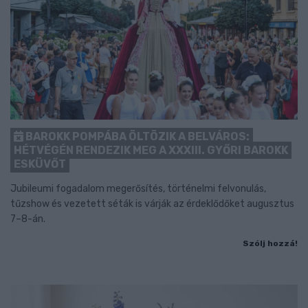
BAROKK POMPÁBA ÖLTÖZIK A BELVÁROS:
HÉTVÉGÉN RENDEZIK MEG A XXXIII. GYŐRI BAROKK
ESKÜVŐT
Jubileumi fogadalom megerősítés, történelmi felvonulás,
tűzshow és vezetett séták is várják az érdeklődőket augusztus
7–8-án.
Szólj hozzá!