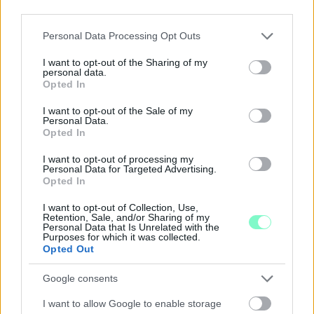
ÖRÖMHÍR: TÍZ ÉVE NEM VOLT ILYEN ALACSONY AZ
third parties.
INFLÁCIÓ MAGYARORSZÁGON
Please note that this website/app uses one or more Google
Personal Data Processing Opt Outs
Júliusban mindössze 1,2 százalékkal emelkedtek éves
services and may gather and store information including but
összevetésben a fogyasztói árak, miközben az élelmiszerek ára
not limited to your visit or usage behaviour. You may click to
I want to opt-out of the Sharing of my
personal data.
már csökkent.
grant or deny consent to Google and its third-party tags to
Opted In
use your data for below specified purposes in below Google
Szólj hozzá!
consent section.
I want to opt-out of the Sale of my
Personal Data.
Opted In
I want to opt-out of processing my
Personal Data for Targeted Advertising.
Opted In
I want to opt-out of Collection, Use,
Retention, Sale, and/or Sharing of my
Personal Data that Is Unrelated with the
Purposes for which it was collected.
Opted Out
Google consents
I want to allow Google to enable storage