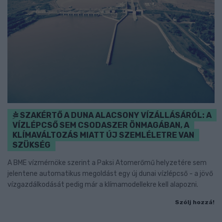
SZAKÉRTŐ A DUNA ALACSONY VÍZÁLLÁSÁRÓL: A
VÍZLÉPCSŐ SEM CSODASZER ÖNMAGÁBAN, A
KLÍMAVÁLTOZÁS MIATT ÚJ SZEMLÉLETRE VAN
SZÜKSÉG
A BME vízmérnöke szerint a Paksi Atomerőmű helyzetére sem
jelentene automatikus megoldást egy új dunai vízlépcső - a jövő
vízgazdálkodását pedig már a klímamodellekre kell alapozni.
Szólj hozzá!