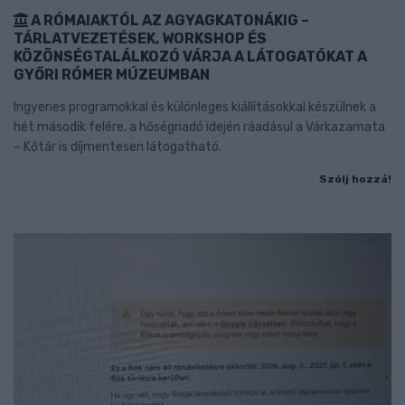
A RÓMAIAKTÓL AZ AGYAGKATONÁKIG –
TÁRLATVEZETÉSEK, WORKSHOP ÉS
KÖZÖNSÉGTALÁLKOZÓ VÁRJA A LÁTOGATÓKAT A
GYŐRI RÓMER MÚZEUMBAN
Ingyenes programokkal és különleges kiállításokkal készülnek a
hét második felére, a hőségriadó idején ráadásul a Várkazamata
– Kőtár is díjmentesen látogatható.
Szólj hozzá!