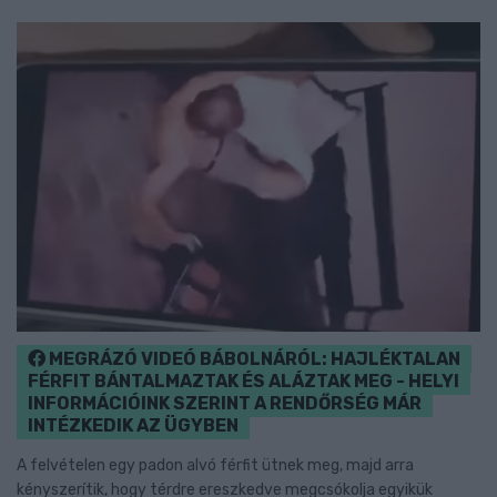
MEGRÁZÓ VIDEÓ BÁBOLNÁRÓL: HAJLÉKTALAN
FÉRFIT BÁNTALMAZTAK ÉS ALÁZTAK MEG - HELYI
INFORMÁCIÓINK SZERINT A RENDŐRSÉG MÁR
INTÉZKEDIK AZ ÜGYBEN
A felvételen egy padon alvó férfit ütnek meg, majd arra
kényszerítik, hogy térdre ereszkedve megcsókolja egyikük