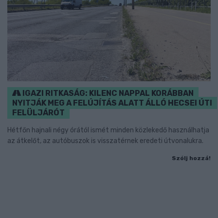
IGAZI RITKASÁG: KILENC NAPPAL KORÁBBAN
NYITJÁK MEG A FELÚJÍTÁS ALATT ÁLLÓ HECSEI ÚTI
FELÜLJÁRÓT
Hétfőn hajnali négy órától ismét minden közlekedő használhatja
az átkelőt, az autóbuszok is visszatérnek eredeti útvonalukra.
Szólj hozzá!