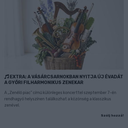
EXTRA: A VÁSÁRCSARNOKBAN NYITJA ÚJ ÉVADÁT
A GYŐRI FILHARMONIKUS ZENEKAR
A „Zenélő piac” című különleges koncerttel szeptember 7-én
rendhagyó helyszínen találkozhat a közönség a klasszikus
zenével.
Szólj hozzá!