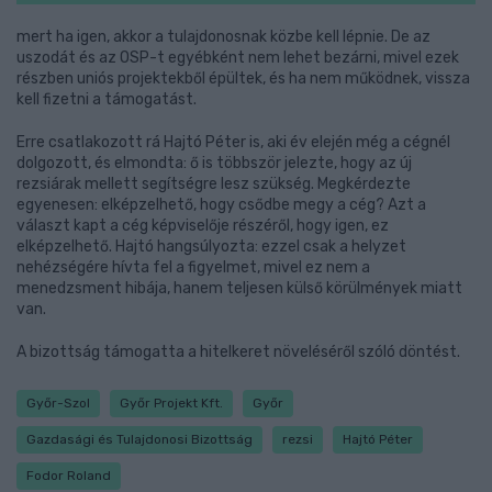
mert ha igen, akkor a tulajdonosnak közbe kell lépnie. De az
uszodát és az OSP-t egyébként nem lehet bezárni, mivel ezek
részben uniós projektekből épültek, és ha nem működnek, vissza
kell fizetni a támogatást.
Erre csatlakozott rá Hajtó Péter is, aki év elején még a cégnél
dolgozott, és elmondta: ő is többször jelezte, hogy az új
rezsiárak mellett segítségre lesz szükség. Megkérdezte
egyenesen: elképzelhető, hogy csődbe megy a cég? Azt a
választ kapt a cég képviselője részéről, hogy igen, ez
elképzelhető. Hajtó hangsúlyozta: ezzel csak a helyzet
nehézségére hívta fel a figyelmet, mivel ez nem a
menedzsment hibája, hanem teljesen külső körülmények miatt
van.
A bizottság támogatta a hitelkeret növeléséről szóló döntést.
Győr-Szol
Győr Projekt Kft.
Győr
Gazdasági és Tulajdonosi Bizottság
rezsi
Hajtó Péter
Fodor Roland