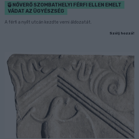
NŐVERŐ SZOMBATHELYI FÉRFI ELLEN EMELT
VÁDAT AZ ÜGYÉSZSÉG
A férfi a nyílt utcán kezdte verni áldozatát.
Szólj hozzá!