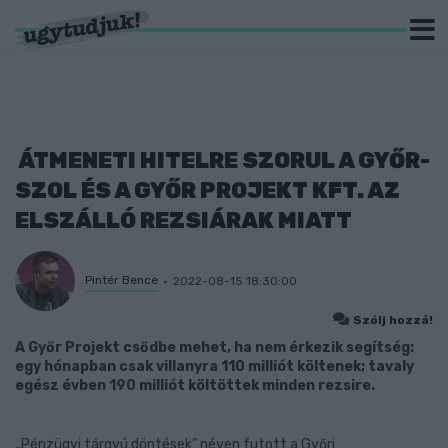
ÁTMENETI HITELRE SZORUL A GYŐR-
SZOL ÉS A GYŐR PROJEKT KFT. AZ
ELSZÁLLÓ REZSIÁRAK MIATT
Pintér Bence
2022-08-15 18:30:00
Szólj hozzá!
A Győr Projekt csődbe mehet, ha nem érkezik segítség:
egy hónapban csak villanyra 110 milliót költenek; tavaly
egész évben 190 milliót költöttek minden rezsire.
„Pénzügyi tárgyú döntések” néven futott a Győri