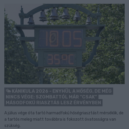
KÁNIKULA 2026 - ENYHÜL A HŐSÉG, DE MÉG
NINCS VÉGE: SZOMBATTÓL MÁR “CSAK”
MÁSODFOKÚ RIASZTÁS LESZ ÉRVÉNYBEN
A július vége óta tartó harmadfokú hőségriasztást mérséklik, de
a tartós meleg miatt továbbra is fokozott óvatosságra van
szükség.