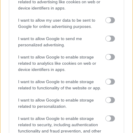
related to advertising like cookies on web or
device identifiers in apps.
A BAROKK ÖSSZES ÁRNYALATA ÉS MÉG EGY SOR
I want to allow my user data to be sent to
KIVÁLÓ PROGRAM VÁR MINDENKIT EZEN A HÉTVÉGÉN
Google for online advertising purposes.
GYŐRBEN
I want to allow Google to send me
Középpontban a hagyományőrzés, de lesz Pogány Induló és
personalized advertising.
Majka koncert, jóga szeánsz, “borhajózás” és egy csomó minden
más.
I want to allow Google to enable storage
related to analytics like cookies on web or
Szólj hozzá!
device identifiers in apps.
I want to allow Google to enable storage
related to functionality of the website or app.
I want to allow Google to enable storage
related to personalization.
I want to allow Google to enable storage
related to security, including authentication
functionality and fraud prevention, and other