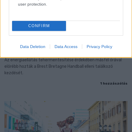
user protection.
CONFIRM
ENERGIATAKARÉKOSSÁG: KORÁBBAN KEZDŐDIK
A GYŐRI AUDI ETO KC PÉNTEKI FELKÉSZÜLÉSI
Data Deletion
Data Access
Privacy Policy
MÉRKŐZÉSE
Az energiaellátás tehermentesítése érdekében másfél órával
előrébb hozták a Brest Bretagne Handball elleni találkozó
kezdését.
1 hozzászólás