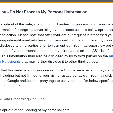
ERGIATAKARÉKOSSÁGI INTÉZKEDÉSEKET VEZETTEK
.hu -
Do Not Process My Personal Information
to opt-out of the sale, sharing to third parties, or processing of your per
íróságok, könyvtárak és közszolgáltatók is csatlakoz
formation for targeted advertising by us, please use the below opt-out s
r selection. Please note that after your opt-out request is processed y
eing interest-based ads based on personal information utilized by us or
disclosed to third parties prior to your opt-out. You may separately opt-
losure of your personal information by third parties on the IAB’s list of
. This information may also be disclosed by us to third parties on the
IA
Participants
that may further disclose it to other third parties.
kormányzati cégnél főállásban. Ugyanakkor a Győr Pro
 that this website/app uses one or more Google services and may gath
A TAVALYI ÉVET A GYŐR PROJEKT KFT., AZONBAN 
including but not limited to your visit or usage behaviour. You may click 
 to Google and its third-party tags to use your data for below specifi
L
ogle consent section.
l Data Processing Opt Outs
ak a megoldáson.
o opt-out of the Sharing of my personal data.