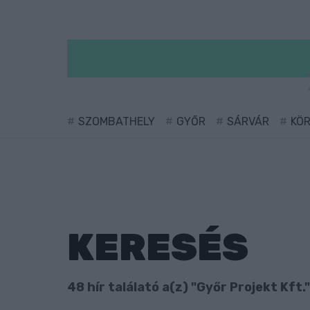
SZOMBATHELY
GYŐR
SÁRVÁR
KÖ
KERESÉS
48 hír találató a(z) "Győr Projekt Kft.