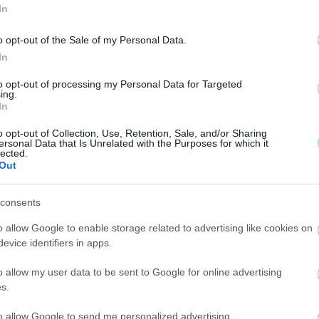
GYOBB ELSZÁMOLTATÁS LESZ" – GYŐRBEN IS ELK
In
o opt-out of the Sale of my Personal Data.
ai és gazdasági felelősségre vonást ígér, városunkban p
In
to opt-out of processing my Personal Data for Targeted
5 MILLIÓ FORINTOT KAPOTT AZ NKA-TÓL KÖZÖS
ing.
In
o opt-out of Collection, Use, Retention, Sale, and/or Sharing
t nyert el arra, hogy a győri advent fénye mindenkié leh
ersonal Data that Is Unrelated with the Purposes for which it
lected.
Out
DÉLELŐTT CIVIL RUHÁS RENDŐRNYOMOZÓK JELENT
ELTÁRÁSA
consents
o allow Google to enable storage related to advertising like cookies on
evice identifiers in apps.
ú, hanem konkrét nyomozati lépések is történnek a G
o allow my user data to be sent to Google for online advertising
s.
EG A GYŐR PROJEKT KFT.-NÉL
to allow Google to send me personalized advertising.