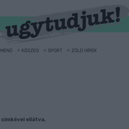
RMEND
KŐSZEG
SPORT
ZÖLD HÍREK
" cimkével ellátva.