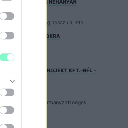
EZDHETNEK IZZADNI NÉHÁNYAN
edig már most is elég hosszú a lista.
SÉGÉPÍTŐ PROGRAMOKRA
essen.
EK MEG A GYŐR PROJEKT KFT.-NÉL -
yőr-Szol és más önkormányzati cégek