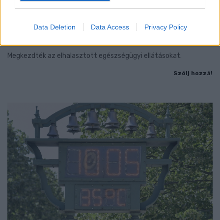
Data Deletion
Data Access
Privacy Policy
KICSERÉLTÉK A GYŐRI KÓRHÁZBAN
MEGHIBÁSODOTT TRANSZFORMÁTORT
Megkezdték az elhalasztott egészségügyi ellátásokat.
Szólj hozzá!