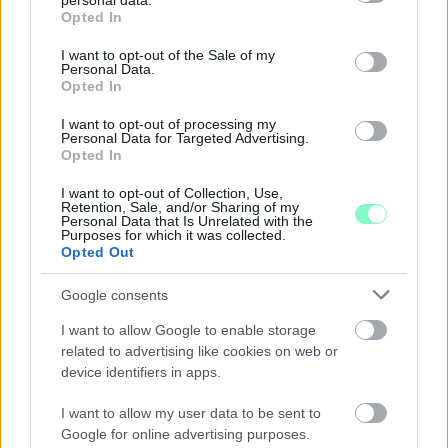
personal data.
grant or deny consent to Google and its third-party tags to
megfigyelések, zenés installációk és lézeres csillagtúrák mellett
Opted In
use your data for below specified purposes in below Google
augusztus 12-én egy látványos részleges napfogyatkozást is
consent section.
I want to opt-out of the Sale of my
megfigyelhetnek az érdeklődők.
Personal Data.
Opted In
Szólj hozzá!
I want to opt-out of processing my
Personal Data for Targeted Advertising.
Opted In
I want to opt-out of Collection, Use,
Retention, Sale, and/or Sharing of my
Personal Data that Is Unrelated with the
Purposes for which it was collected.
Opted Out
Google consents
I want to allow Google to enable storage
related to advertising like cookies on web or
device identifiers in apps.
I want to allow my user data to be sent to
Google for online advertising purposes.