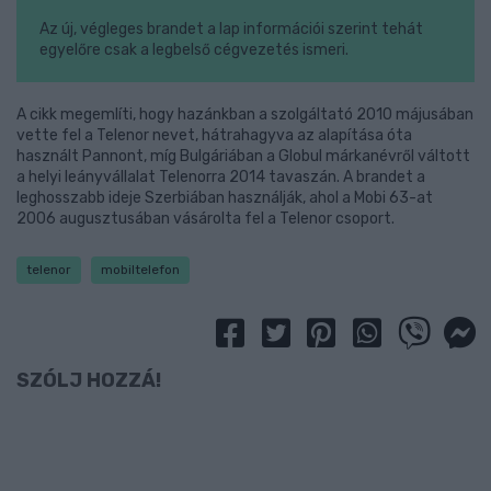
Az új, végleges brandet a lap információi szerint tehát
egyelőre csak a legbelső cégvezetés ismeri.
A cikk megemlíti, hogy hazánkban a szolgáltató 2010 májusában
vette fel a Telenor nevet, hátrahagyva az alapítása óta
használt Pannont, míg Bulgáriában a Globul márkanévről váltott
a helyi leányvállalat Telenorra 2014 tavaszán. A brandet a
leghosszabb ideje Szerbiában használják, ahol a Mobi 63-at
2006 augusztusában vásárolta fel a Telenor csoport.
telenor
mobiltelefon
SZÓLJ HOZZÁ!