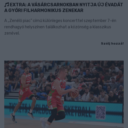
EXTRA: A VÁSÁRCSARNOKBAN NYITJA ÚJ ÉVADÁT
A GYŐRI FILHARMONIKUS ZENEKAR
A „Zenélő piac” című különleges koncerttel szeptember 7-én
rendhagyó helyszínen találkozhat a közönség a klasszikus
zenével.
Szólj hozzá!