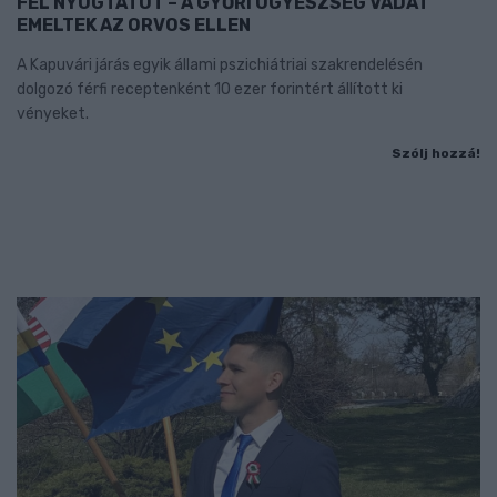
FEL NYUGTATÓT – A GYŐRI ÜGYÉSZSÉG VÁDAT
EMELTEK AZ ORVOS ELLEN
A Kapuvári járás egyik állami pszichiátriai szakrendelésén
dolgozó férfi receptenként 10 ezer forintért állított ki
vényeket.
Szólj hozzá!