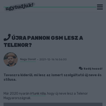
ÚJRA PANNON GSM LESZ A
TELENOR?
Nagy Donát
2021-12-16 16:56:00
Szólj hozzá!
Tavaszra kiderül, mi lesz az ismert szolgáltató új neve és
stílusa.
Már 2020 nyarán
írtunk róla
, hogy új neve lesz a Telenor
Magyarországnak.