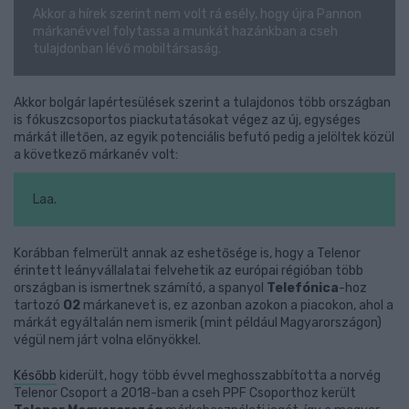
Akkor a hírek szerint nem volt rá esély, hogy újra Pannon
márkanévvel folytassa a munkát hazánkban a cseh
tulajdonban lévő mobiltársaság.
Akkor bolgár lapértesülések szerint a tulajdonos több országban
is fókuszcsoportos piackutatásokat végez az új, egységes
márkát illetően, az egyik potenciális befutó pedig a jelöltek közül
a következő márkanév volt:
Laa.
Korábban felmerült annak az eshetősége is, hogy a Telenor
érintett leányvállalatai felvehetik az európai régióban több
országban is ismertnek számító, a spanyol
Telefónica
-hoz
tartozó
O2
márkanevet is, ez azonban azokon a piacokon, ahol a
márkát egyáltalán nem ismerik (mint például Magyarországon)
végül nem járt volna előnyökkel.
Később
kiderült, hogy több évvel meghosszabbította a norvég
Telenor Csoport a 2018-ban a cseh PPF Csoporthoz került