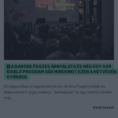
A BAROKK ÖSSZES ÁRNYALATA ÉS MÉG EGY SOR
KIVÁLÓ PROGRAM VÁR MINDENKIT EZEN A HÉTVÉGÉN
GYŐRBEN
Középpontban a hagyományőrzés, de lesz Pogány Induló és
Majka koncert, jóga szeánsz, “borhajózás” és egy csomó minden
más.
Szólj hozzá!