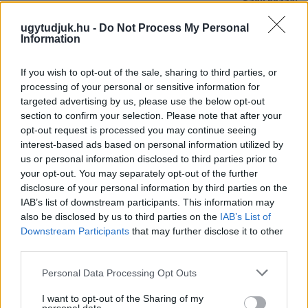
Szólj hozzá!
ugytudjuk.hu -
Do Not Process My Personal
Information
If you wish to opt-out of the sale, sharing to third parties, or
processing of your personal or sensitive information for
targeted advertising by us, please use the below opt-out
section to confirm your selection. Please note that after your
opt-out request is processed you may continue seeing
interest-based ads based on personal information utilized by
us or personal information disclosed to third parties prior to
your opt-out. You may separately opt-out of the further
disclosure of your personal information by third parties on the
IAB’s list of downstream participants. This information may
also be disclosed by us to third parties on the
IAB’s List of
Downstream Participants
that may further disclose it to other
third parties.
CSILLAGOK, HULLÓCSILLAGOK ÉS
NAPFOGYATKOZÁS: KÜLÖNLEGES CSILLAGÁSZATI
Please note that this website/app uses one or more Google
Personal Data Processing Opt Outs
PROGRAMOK JÖNNEK GYŐRBEN ÉS NYÚLON
services and may gather and store information including but
not limited to your visit or usage behaviour. You may click to
I want to opt-out of the Sharing of my
Három estén is az égbolt kerül a középpontba: távcsöves