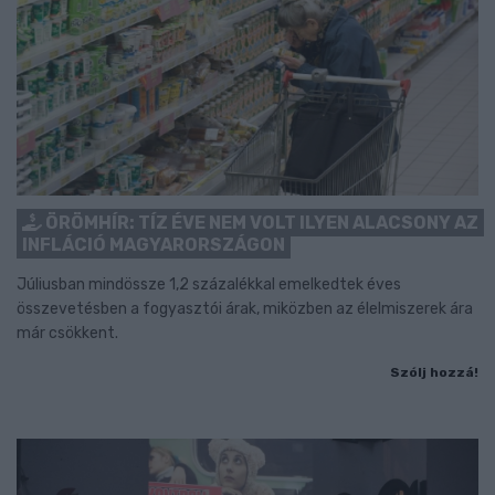
ÖRÖMHÍR: TÍZ ÉVE NEM VOLT ILYEN ALACSONY AZ
INFLÁCIÓ MAGYARORSZÁGON
Júliusban mindössze 1,2 százalékkal emelkedtek éves
összevetésben a fogyasztói árak, miközben az élelmiszerek ára
már csökkent.
Szólj hozzá!