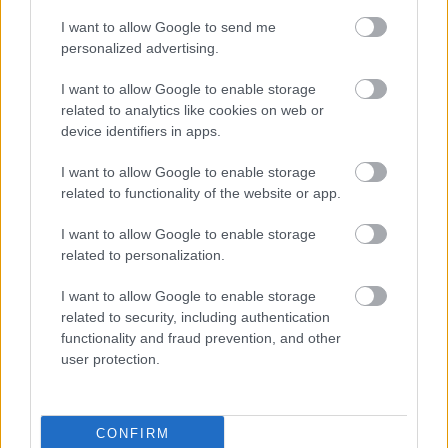
IGAZI RITKASÁG: KILENC NAPPAL KORÁBBAN
NYITJÁK MEG A FELÚJÍTÁS ALATT ÁLLÓ HECSEI ÚTI
I want to allow Google to send me
FELÜLJÁRÓT
personalized advertising.
Hétfőn hajnali négy órától ismét minden közlekedő használhatja
I want to allow Google to enable storage
az átkelőt, az autóbuszok is visszatérnek eredeti útvonalukra.
related to analytics like cookies on web or
device identifiers in apps.
Szólj hozzá!
I want to allow Google to enable storage
related to functionality of the website or app.
I want to allow Google to enable storage
related to personalization.
I want to allow Google to enable storage
related to security, including authentication
functionality and fraud prevention, and other
user protection.
CONFIRM