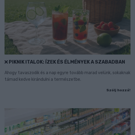
PIKNIK ITALOK: ÍZEK ÉS ÉLMÉNYEK A SZABADBAN
Ahogy tavaszodik és a nap egyre tovább marad velünk, sokaknak
támad kedve kirándulni a természetbe.
Szólj hozzá!