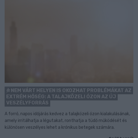
NEM VÁRT HELYEN IS OKOZHAT PROBLÉMÁKAT AZ
EXTRÉM HŐSÉG: A TALAJKÖZELI ÓZON AZ ÚJ
VESZÉLYFORRÁS
A forró, napos időjárás kedvez a talajközeli ózon kialakulásának,
amely irritálhatja a légutakat, ronthatja a tüdő működését és
különösen veszélyes lehet a krónikus betegek számára.