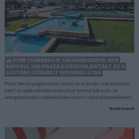
GYŐR TOVÁBBRA IS TAKARÉKOSKODIK: NEM
KAPCSOLJÁK VISSZA A DÍSZKIVILÁGÍTÁST, ÉS A
LEGTÖBB SZÖKŐKÚT SEM INDUL ÚJRA
Pintér Bence polgármester szerint az enyhülés csak átmeneti,
ezért az újabb hőhullámra készülve fenntartják a víz- és
energiahasználat csökkentésére hozott városi intézkedéseket.
Szólj hozzá!