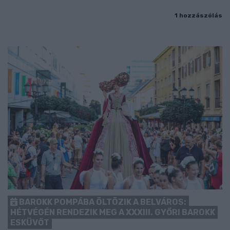
1 hozzászólás
BAROKK POMPÁBA ÖLTÖZIK A BELVÁROS:
HÉTVÉGÉN RENDEZIK MEG A XXXIII. GYŐRI BAROKK
ESKÜVŐT