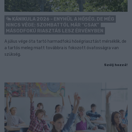
KÁNIKULA 2026 - ENYHÜL A HŐSÉG, DE MÉG
NINCS VÉGE: SZOMBATTÓL MÁR “CSAK”
MÁSODFOKÚ RIASZTÁS LESZ ÉRVÉNYBEN
A július vége óta tartó harmadfokú hőségriasztást mérséklik, de
a tartós meleg miatt továbbra is fokozott óvatosságra van
szükség.
Szólj hozzá!