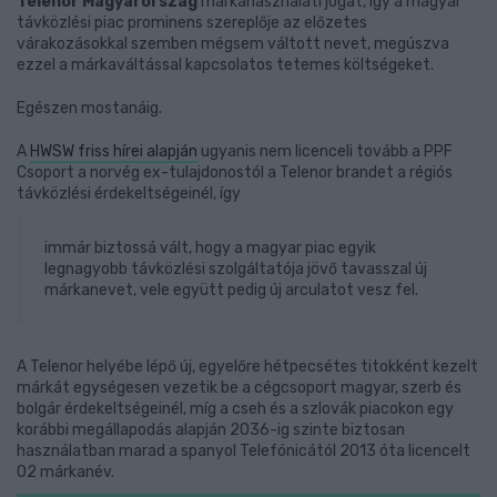
Telenor Magyarország
márkahasználati jogát, így a magyar
távközlési piac prominens szereplője az előzetes
várakozásokkal szemben mégsem váltott nevet, megúszva
ezzel a márkaváltással kapcsolatos tetemes költségeket.
Egészen mostanáig.
A
HWSW friss hírei alapján
ugyanis nem licenceli tovább a PPF
Csoport a norvég ex-tulajdonostól a Telenor brandet a régiós
távközlési érdekeltségeinél, így
immár biztossá vált, hogy a magyar piac egyik
legnagyobb távközlési szolgáltatója jövő tavasszal új
márkanevet, vele együtt pedig új arculatot vesz fel.
A Telenor helyébe lépő új, egyelőre hétpecsétes titokként kezelt
márkát egységesen vezetik be a cégcsoport magyar, szerb és
bolgár érdekeltségeinél, míg a cseh és a szlovák piacokon egy
korábbi megállapodás alapján 2036-ig szinte biztosan
használatban marad a spanyol Telefónicától 2013 óta licencelt
O2 márkanév.