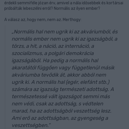
érdekli semmiféle józan érv, amivel a nála idősebbek és kortársai
próbálták lebeszélni erről? Normális az ilyen ember?
A válasz az, hogy nem, nem az. Merthogy:
„Normális hal nem ugrik ki az akváriumból, és
normális ember nem ugrik ki az igazságból, a
törzs, a hit, a náció, az internáció, a
szocializmus, a polgári demokrácia
igazságából. Ha pedig a normális hal
akaratától függően vagy függetlenül másik
akváriumba tevődik át, akkor abból nem
ugrik ki. A normális hal (egér, elefánt stb.)
számára az igazság természeti adottság. A
természetessé vált igazságot semmi más
nem védi, csak az adottság, s védtelen
marad, ha az adottságból veszettség lesz.
Ami erő az adottságban, az gyengeség a
veszettségben.”