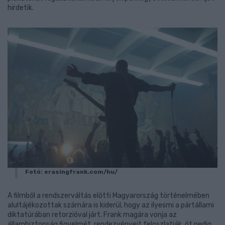
hirdetik.
Fotó: erasingfrank.com/hu/
A filmből a rendszerváltás előtti Magyarország történelmében
alultájékozottak számára is kiderül, hogy az ilyesmi a pártállami
diktatúrában retorzióval járt. Frank magára vonja az
állambiztonság figyelmét, rendezvényeit feloszlatják, őt pedig