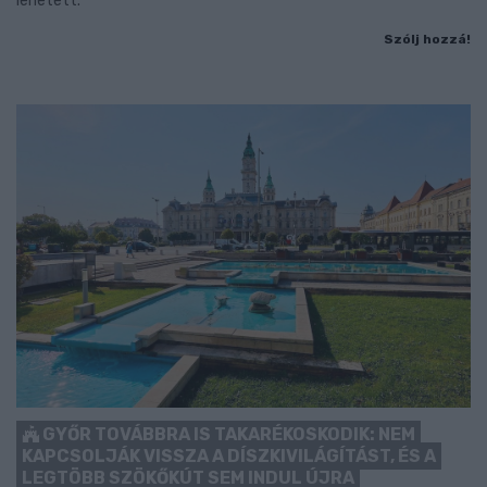
lehetett.
Szólj hozzá!
GYŐR TOVÁBBRA IS TAKARÉKOSKODIK: NEM
KAPCSOLJÁK VISSZA A DÍSZKIVILÁGÍTÁST, ÉS A
LEGTÖBB SZÖKŐKÚT SEM INDUL ÚJRA