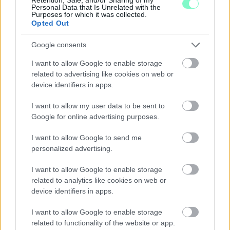
Personal Data that Is Unrelated with the
Purposes for which it was collected.
Opted Out
Google consents
I want to allow Google to enable storage
ÉRMET VÁRNAK A KALAPÁCSVETŐ HALÁSZ
related to advertising like cookies on web or
BENCÉTŐL A MA KEZDŐD ATLÉTIKA EURÓPA-
device identifiers in apps.
BAJNOKSÁGON
I want to allow my user data to be sent to
De a másik szombathelyi dobó, Szabados Ármin is szép
Google for online advertising purposes.
helyezést érhet el.
I want to allow Google to send me
Szólj hozzá!
personalized advertising.
I want to allow Google to enable storage
related to analytics like cookies on web or
device identifiers in apps.
I want to allow Google to enable storage
related to functionality of the website or app.