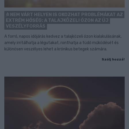
NEM VÁRT HELYEN IS OKOZHAT PROBLÉMÁKAT AZ
EXTRÉM HŐSÉG: A TALAJKÖZELI ÓZON AZ ÚJ
VESZÉLYFORRÁS
A forró, napos időjárás kedvez a talajközeli ózon kialakulásának,
amely irritálhatja a légutakat, ronthatja a tüdő működését és
különösen veszélyes lehet a krónikus betegek számára.
Szólj hozzá!