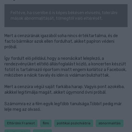
Feltéve, ha cserébe ő is képes békésen elviselni, tolerálni
mások abnormalitását, tömegtől való eltérését.
Mert a cenzúrának igazából soha nincs értéktartalma, és de
facto bármikor azok ellen fordulhat, akiket papíron védeni
próbál.
Így fordult elő például, hogy a neonácikat leleplező, a
rendezvényüket elítélő állásfoglalást közlő, a koncerten készült
fotót is tartalmazó riportom miatt engem korlátoz a Facebook,
miközben a nácik tavaly és idén is vidáman bulizhattak.
Mert a cenzúra végül saját farkába harap. Vagyis pont azokéba,
akikkel legitimálja magát, akiket úgymond óvni próbál.
Számomra ez a film egyik legfőbb tanulsága.Többit pedig már
lelje meg az olvasó.
Eltörölni Frankot
film
politikai pszichiátria
abnormalitás