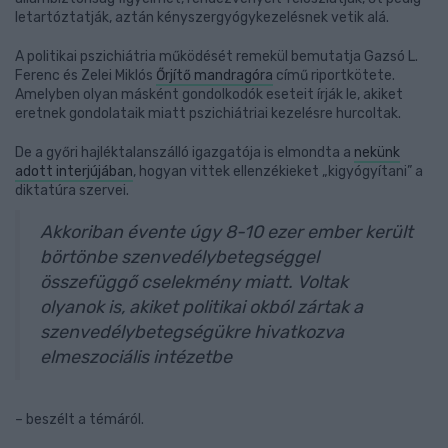
letartóztatják, aztán kényszergyógykezelésnek vetik alá.
A politikai pszichiátria működését remekül bemutatja Gazsó L.
Ferenc és Zelei Miklós
Őrjítő mandragóra
című riportkötete.
Amelyben olyan másként gondolkodók eseteit írják le, akiket
eretnek gondolataik miatt pszichiátriai kezelésre hurcoltak.
De a győri hajléktalanszálló igazgatója is elmondta a
nekünk
adott interjújában
, hogyan vittek ellenzékieket „kigyógyítani” a
diktatúra szervei.
Akkoriban évente úgy 8-10 ezer ember került
börtönbe szenvedélybetegséggel
összefüggő cselekmény miatt. Voltak
olyanok is, akiket politikai okból zártak a
szenvedélybetegségükre hivatkozva
elmeszociális intézetbe
– beszélt a témáról.