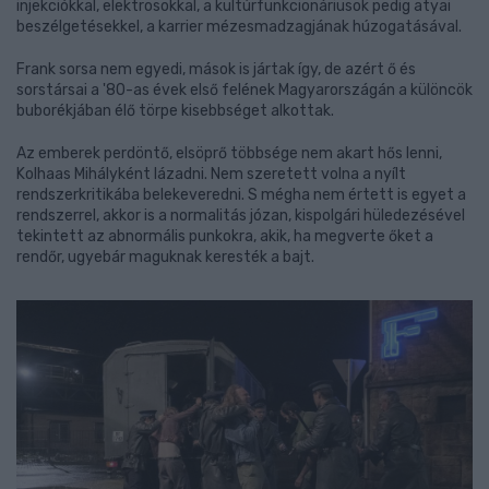
injekciókkal, elektrosokkal, a kultúrfunkcionáriusok pedig atyai
beszélgetésekkel, a karrier mézesmadzagjának húzogatásával.
Frank sorsa nem egyedi, mások is jártak így, de azért ő és
sorstársai a '80-as évek első felének Magyarországán a különcök
buborékjában élő törpe kisebbséget alkottak.
Az emberek perdöntő, elsöprő többsége nem akart hős lenni,
Kolhaas Mihályként lázadni. Nem szeretett volna a nyílt
rendszerkritikába belekeveredni. S mégha nem értett is egyet a
rendszerrel, akkor is a normalitás józan, kispolgári hüledezésével
tekintett az abnormális punkokra, akik, ha megverte őket a
rendőr, ugyebár maguknak keresték a bajt.