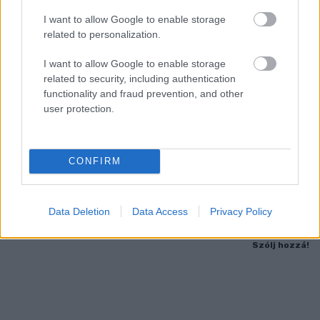
I want to allow Google to enable storage
related to personalization.
I want to allow Google to enable storage
related to security, including authentication
functionality and fraud prevention, and other
user protection.
HÚSZEZER FORINTÉRT, VIZSGÁLAT NÉLKÜL ÍRT
FEL NYUGTATÓT – A GYŐRI ÜGYÉSZSÉG VÁDAT
EMELTEK AZ ORVOS ELLEN
CONFIRM
A Kapuvári járás egyik állami pszichiátriai szakrendelésén
dolgozó férfi receptenként 10 ezer forintért állított ki
Data Deletion
Data Access
Privacy Policy
vényeket.
Szólj hozzá!