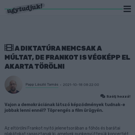
A DIKTATÚRA NEMCSAK A
MÚLTAT, DE FRANKOT IS VÉGKÉPP EL
AKARTA TÖRÖLNI
Papp László Tamás
2021-10-18 08:22:00
Szólj hozzá!
Vajon a demokráciának látszó képződmények tudnak-e
jobbak lenni ennél? Töprengés a film ürügyén.
Az eltörölni Frankot nyitó jelenetsorában a főhős és barátai
plakátokat ragasztanak ki, amelyek punkegyüttesük koncertjét