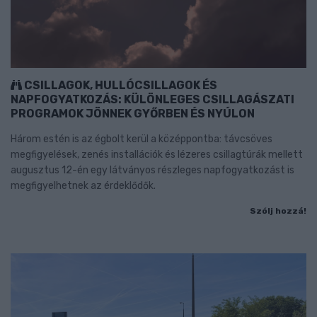
CSILLAGOK, HULLÓCSILLAGOK ÉS
NAPFOGYATKOZÁS: KÜLÖNLEGES CSILLAGÁSZATI
PROGRAMOK JÖNNEK GYŐRBEN ÉS NYÚLON
Három estén is az égbolt kerül a középpontba: távcsöves
megfigyelések, zenés installációk és lézeres csillagtúrák mellett
augusztus 12-én egy látványos részleges napfogyatkozást is
megfigyelhetnek az érdeklődők.
Szólj hozzá!