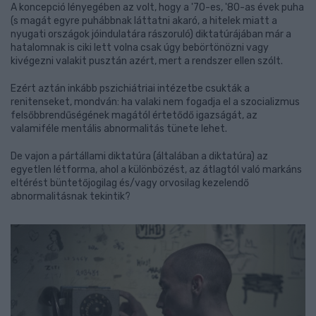
A koncepció lényegében az volt, hogy a '70-es, '80-as évek puha
(s magát egyre puhábbnak láttatni akaró, a hitelek miatt a
nyugati országok jóindulatára rászoruló) diktatúrájában már a
hatalomnak is ciki lett volna csak úgy bebörtönözni vagy
kivégezni valakit pusztán azért, mert a rendszer ellen szólt.
Ezért aztán inkább pszichiátriai intézetbe csukták a
renitenseket, mondván: ha valaki nem fogadja el a szocializmus
felsőbbrendűségének magától értetődő igazságát, az
valamiféle mentális abnormalitás tünete lehet.
De vajon a pártállami diktatúra (általában a diktatúra) az
egyetlen létforma, ahol a különbözést, az átlagtól való markáns
eltérést büntetőjogilag és/vagy orvosilag kezelendő
abnormalitásnak tekintik?