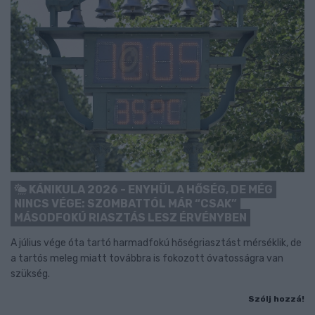
KÁNIKULA 2026 - ENYHÜL A HŐSÉG, DE MÉG
NINCS VÉGE: SZOMBATTÓL MÁR “CSAK”
MÁSODFOKÚ RIASZTÁS LESZ ÉRVÉNYBEN
A július vége óta tartó harmadfokú hőségriasztást mérséklik, de
a tartós meleg miatt továbbra is fokozott óvatosságra van
szükség.
Szólj hozzá!