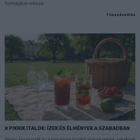
formájában érkezik.
1 hozzászólás
PIKNIK ITALOK: ÍZEK ÉS ÉLMÉNYEK A SZABADBAN
Ahogy tavaszodik és a nap egyre tovább marad velünk, sokaknak