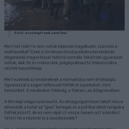
Fotó: erasingfrank.com/hu/
Mert hát miért is nem voltak képesek megalkudni, számolni a
realitásokkal? Ezek a törvényen kívüli punkokra berzenkedő,
idegenkedő megvetéssel tekintő normális felnőttek ugyanazok
voltak, akik tíz év múlva ránk, polgárpukkasztó tinikomcsikra
néztek hasonlóképp.
Mert ezeknek az embereknek a normalitása nem értékalapú.
Ugyanazzal a zsigeri reflexszel ítélték el a punkokat, mint
bennünket. A mindenkori többség, a főáram, az átlag nevében.
A film képi világa nyomasztó. Az elmegyógyintézet lakóit nézve
elmosódik a határ az ”igazi” betegek és a politikai okból terápiára
ítéltek között, de ez nem rájuk üt vissza, hanem azt a kérdést
téteti fel a nézővel: ki a veszélyesebb?