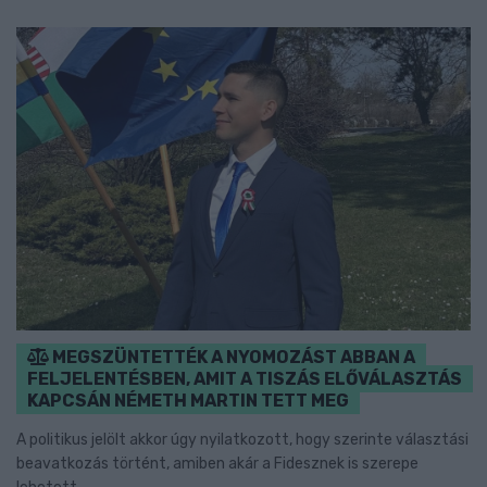
MEGSZÜNTETTÉK A NYOMOZÁST ABBAN A
FELJELENTÉSBEN, AMIT A TISZÁS ELŐVÁLASZTÁS
KAPCSÁN NÉMETH MARTIN TETT MEG
A politikus jelölt akkor úgy nyilatkozott, hogy szerinte választási
beavatkozás történt, amiben akár a Fidesznek is szerepe