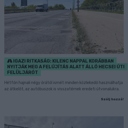
IGAZI RITKASÁG: KILENC NAPPAL KORÁBBAN
NYITJÁK MEG A FELÚJÍTÁS ALATT ÁLLÓ HECSEI ÚTI
FELÜLJÁRÓT
Hétfőn hajnali négy órától ismét minden közlekedő használhatja
az átkelőt, az autóbuszok is visszatérnek eredeti útvonalukra.
Szólj hozzá!