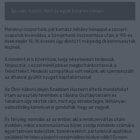
Így volt, tudom. Mert az egyik fiatal én voltam.
Maroknyi csoportunk, pár kamasz néhány hónappal a szovjet
csapatok kivonulása, a Szovjetunió összeomlása után, a '90-es
évek elején 15-16 évesen úgy döntött márpedig ők kommunisták
lesznek.
S mindent el is követtünk, hogy nézeteinket hirdessük,
terjesszük, s ezzel minél jobban megbotránkoztassuk a
felnőtteket. Mindenki szimpatikus volt nekünk, aki szembeszállt
az általunk gyűlölt nyugati kapitalizmussal.
Az Öböl-háború idején Szaddam Huszeint éltető mondatokat
írtam az osztályteremben a táblára. Osztálytársaim és
tanáraim úgy néztek rám, mint egy elmebetegre. Néhányan
valószínűleg komolyan is gondolták, hogy az vagyok.
És tényleg: normális az az ember, aki a rendszerváltás utáni
években, mikor a kommunizmus bűnei, csődje mindenki számára
egyértelműen kiderültek, tizenévesként, pártonkívüli apolitikus
szülőkkel hirtelen a bukott rezsim lelkes hívévé válik? És nem