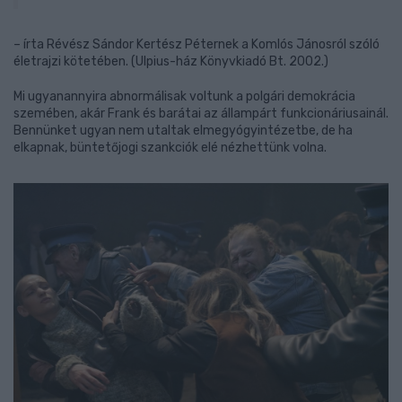
– írta Révész Sándor Kertész Péternek a Komlós Jánosról szóló
életrajzi kötetében. (Ulpius-ház Könyvkiadó Bt. 2002.)
Mi ugyanannyira abnormálisak voltunk a polgári demokrácia
szemében, akár Frank és barátai az állampárt funkcionáriusainál.
Bennünket ugyan nem utaltak elmegyógyintézetbe, de ha
elkapnak, büntetőjogi szankciók elé nézhettünk volna.