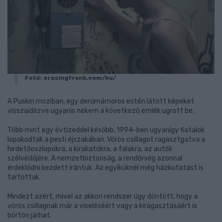
Fotó: erasingfrank.com/hu/
A Puskin moziban, egy derűmámoros estén látott képeket
visszaidézve ugyanis nekem a következő emlék ugrott be.
Több mint egy évtizeddel később, 1994-ben ugyanígy fiatalok
lopakodtak a pesti éjszakában. Vörös csillagot ragasztgatva a
hirdetőoszlopokra, a kirakatokra, a falakra, az autók
szélvédőjére. A nemzetbiztonság, a rendőrség azonnal
érdeklődni kezdett irántuk. Az egyiküknél még házkutatást is
tartottak.
Mindezt azért, mivel az akkori rendszer úgy döntött, hogy a
vörös csillagnak már a viseléséért vagy a kiragasztásáért is
börtön járhat.