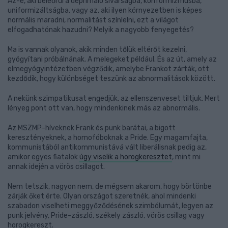
Az-e, aki beleőrül a deprimáló sivárságba, konformizmusba,
uniformizáltságba, vagy az, aki ilyen környezetben is képes
normális maradni, normalitást színlelni, ezt a világot
elfogadhatónak hazudni? Melyik a nagyobb fenyegetés?
Ma is vannak olyanok, akik minden tőlük eltérőt kezelni,
gyógyítani próbálnának. A melegeket például. És az út, amely az
elmegyógyintézetben végződik, amelybe Frankot zárták, ott
kezdődik, hogy különbséget teszünk az abnormalitások között.
A nekünk szimpatikusat engedjük, az ellenszenveset tiltjuk. Mert
lényeg pont ott van, hogy mindenkinek más az abnormális.
Az MSZMP-híveknek Frank és punk barátai, a bigott
keresztényeknek, a homofóboknak a Pride. Egy magamfajta,
kommunistából antikommunistává vált liberálisnak pedig az,
amikor egyes fiatalok
úgy viselik a horogkeresztet
, mint mi
annak idején a vörös csillagot.
Nem tetszik, nagyon nem, de mégsem akarom, hogy börtönbe
zárják őket érte. Olyan országot szeretnék, ahol mindenki
szabadon viselheti meggyőződésének szimbólumát, legyen az
punk jelvény, Pride-zászló, székely zászló, vörös csillag vagy
horogkereszt.