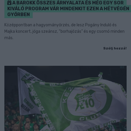
A BAROKK ÖSSZES ÁRNYALATA ÉS MÉG EGY SOR
KIVÁLÓ PROGRAM VÁR MINDENKIT EZEN A HÉTVÉGÉN
GYŐRBEN
Középpontban a hagyományőrzés, de lesz Pogány Induló és
Majka koncert, jóga szeánsz, “borhajózás” és egy csomó minden
más.
Szólj hozzá!