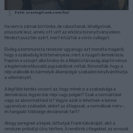
Fotó: erasingfrank.com/hu/
Ha nem is zárnak börtönbe, de rabosítanak, kihallgatnak,
priuszunk lesz, amely ott virít az erkölcsi bizonyítványunkon.
Mindezt pusztán azért, mert kitűztük a vörös csillagot.
Elvileg a kommunista rendszer ugyanúgy azt mondta magáról,
hogy a szabadság letéteményese, mint a nyugati demokrácia.
Papíron a szovjet alkotmány és a Népköztársaság alaptörvénye
a legdemokratikusabb jogszabályok voltak. Kimondták, hogy a
nép uralkodik és bármelyik állampolgár szabadon kinyílváníthatja
a véleményét.
A legfőbb kérdés viszont az, hogy minek is a szabadsága a
demokrácia, legyen bár népi vagy polgári? Csak a normalitásé
vagy az abnormalitásé is? Vagyis azok is lehetnek-e benne
ugyanolyan szabadok, akiket az átlagosak, a normálisak mérv-,
és hangadó többsége deviánsnak tart?
Ahogy peregnek a képek, láthatjuk Frank kálváriáját, akit a
rendszer próbál jó útra téríteni. A rendőrök ütlegekkel, az orvosok