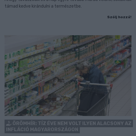
támad kedve kirándulni a természetbe.
Szólj hozzá!
ÖRÖMHÍR: TÍZ ÉVE NEM VOLT ILYEN ALACSONY AZ
INFLÁCIÓ MAGYARORSZÁGON